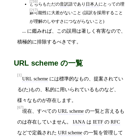
[216]
どちらもただの
音訳
語であり
日本人
にとっての理
[217]
解可能性に大差がないこと (誤訳を採用すること
が理解のしやすさにつながらないこと)
... に鑑みれば、この誤用は著しく有害なので、
積極的に排除するべきです。
URL scheme の一覧
[1]
URL scheme
には標準的なもの、提案されてい
る(た)もの、私的に用いられているものなど、
様々なものが存在します。
[67]
現在、すべての
URL scheme
の一覧と言えるも
のは存在していません。
IANA
は
IETF
の
RFC
などで定義された
URI scheme
の一覧を管理して