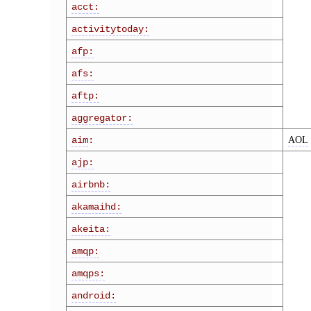
acct:
activitytoday:
afp:
afs:
aftp:
aggregator:
AOL
aim
:
ajp:
airbnb:
akamaihd:
akeita:
amqp:
amqps:
android: