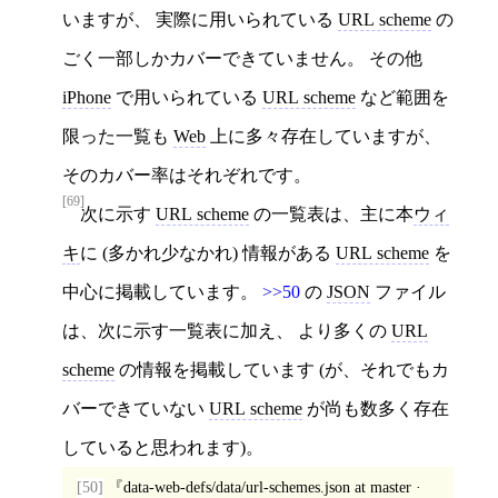
いますが、 実際に用いられている
URL scheme
の
ごく一部しかカバーできていません。 その他
iPhone
で用いられている
URL scheme
など範囲を
限った一覧も
Web
上に多々存在していますが、
そのカバー率はそれぞれです。
[69]
次に示す
URL scheme
の一覧表は、主に本
ウィ
キ
に (多かれ少なかれ) 情報がある
URL scheme
を
中心に掲載しています。
>>50
の
JSON
ファイル
は、次に示す一覧表に加え、 より多くの
URL
scheme
の情報を掲載しています (が、それでもカ
バーできていない
URL scheme
が尚も数多く存在
していると思われます)。
[50]
data-web-defs/data/url-schemes.json at master ·