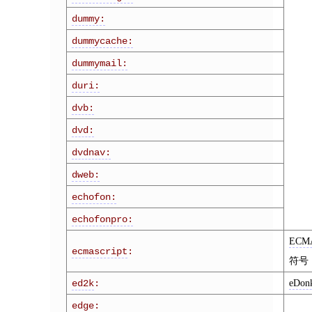
dummy:
dummycache:
dummymail:
duri:
dvb:
dvd:
dvdnav:
dweb:
echofon:
echofonpro:
ECMA
ecmascript
:
符号
eDon
ed2k
:
edge: