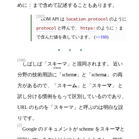
めに
まで含めて記述することもあります。
:
[202]
DOM API
は
のように
location.protocol
と呼んで、
のように
ま
protocol
https:
:
で含んだ値を表しています。 (
>>160
)
[106]
しばしば「
スキーマ
」と混同されます。 近い
schema
分野の技術用語に「schem
e
」と「schem
a
」 の両
方があるので、「スキー
ム
」と「スキー
マ
」 と
訳し分ける慣例をもって区別しているのであり、
URL
のものを「スキーマ」と呼ぶのは明白な誤
りです。
[2]
Google
のドキュメントが scheme をスキー
マ
と