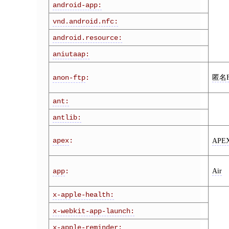
android-app:
vnd.android.nfc:
android.resource:
aniutaap:
匿名F
anon-ftp
:
ant:
antlib:
apex
:
APE
Air
app
:
x-apple-health:
x-webkit-app-launch:
x-apple-reminder: