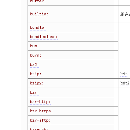
buffer:
builtin
:
組込
bundle:
bundleclass:
bum:
burn:
bz2:
bzip
bzip:
bzip2
bzip2:
bzr:
bzr+http:
bzr+https:
bzr+sftp:
bzr+ssh: