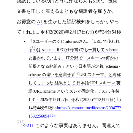
誤訳しているのはどうにかならんものか。 技術
文書を正しく雇えるまともな翻訳者を雇うか、
お得意の
AI
を生かした誤訳検知をしっかりやっ
てくれよ...
令和2(2020)年2月17日(月) 6時34分54秒
Xユーザーのくじ:uturnedさん: 「URL で使われ
[211]
るのは scheme. RFC(仕様書)でも一貫して scheme
と書かれています。IT分野で「スキーマ=何かの
前提となる枠組み」という日本語が定着, schema /
scheme の違いを意識せず「URLスキーマ」と総称
してしまった 結果として 日本語:URLスキーマ 英
語:URL scheme というズレが固定化」 / X
,
午後
1:31 · 2025年12月27日
,
令和7(2025)年12月27日(土)
14時44分51秒
https://x.com/uturned0/status/2004772
153225609477
[212]
>>211
このような事実はありません。間違えて