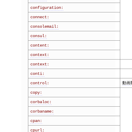
configuration:
connect:
consolemail:
consul:
content:
context:
context
:
conti:
動画
control
:
copy:
corbaloc:
corbaname:
cpan:
cpurl: