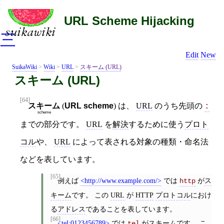
URL Scheme Hijacking
三
Edit
New
SuikaWiki
>
Wiki
>
URL
>
スキーム (URL)
スキーム (URL)
[64]
スキーム
(
URL scheme
) は、
URL
のうち先頭の
:
scheme
までの部分です。
URL
を
解決
するために使う
プロト
コル
や、
URL
によって表される対象の種類・命名法
などを表しています。
[65]
例えば
http://www.example.com/
では
が
ス
http
キーム
です。 この
URL
が
HTTP
プロトコル
におけ
る
アドレス
であることを表しています。
[66]
tel:0123456789
では
が
スキーム
です。 こ
tel