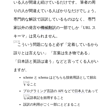
いる人が間違え続けているだけです。 筆者の周
りの人が間違えている人ばかりなだけでしょう。
専門的な解説で誤訳しているものはなく、 専門
家以外の発言や
機械翻訳
の一部でしか「URL ス
キーマ」は見られません。
[213]
こういう問題になると必ず「定着しているから
誤りとは言えない」 「言葉は生き物である」
「日本語と英語は違う」などと言ってくる人がい
ますが、
scheme と schema はどちらも技術用語として頻出
[214]
すること
プログラミング言語
の
API
などで
日本人
であって
[215]
も英語表記を頻用すること
誤訳の利用がごく一部にとどまること