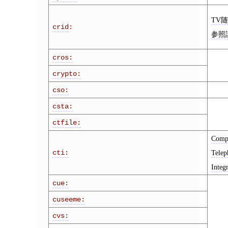
TV
crid
:
参照
cros:
crypto:
cso:
csta:
ctfile:
Comp
cti:
Telep
Integ
cue:
cuseeme:
cvs: