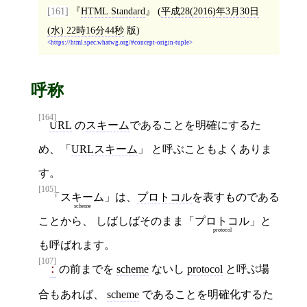
[161]
HTML Standard
(
平成28(2016)年3月30日
(水) 22時16分44秒
版)
https://html.spec.whatwg.org/#concept-origin-tuple
呼称
[164]
URL
の
スキーム
であることを明確にするた
め、「
URLスキーム
」 と呼ぶこともよくありま
す。
[105]
「
スキーム
」は、
プロトコル
を表すものである
scheme
ことから、 しばしばそのまま「
プロトコル
」と
protocol
も呼ばれます。
[107]
の前までを
scheme
ないし
protocol
と呼ぶ場
:
合もあれば、
scheme
であることを明確化するた