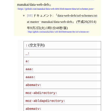
manakai/data-web-defs
https://github.com/manakai/data-web-defs/blob/master/data/url-schemes.json
[68]
ドキュメント:
data-web-defs/url-schemes.txt
at master · manakai/data-web-defs
(
平成26(2014)
年9月2日(火) 1時1分48秒
版)
https://github.com/manakai/data-web-defs/blob/master/doc/url-schemes.txt
(
空文字列
)
:
_:
a:
aaa:
aaas:
abematv:
moz-abdirectory:
moz-abldapdirectory:
abematv: