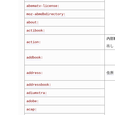
abematv-license:
moz-abmdbdirectory:
about:
actibook:
内部
action
:
出し
addbook
:
住所
address
:
addressbook:
adiumxtra:
adobe:
acap: