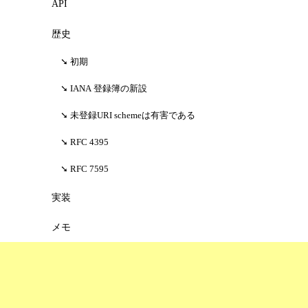
API
歴史
初期
IANA 登録簿の新設
未登録URI schemeは有害である
RFC 4395
RFC 7595
実装
メモ