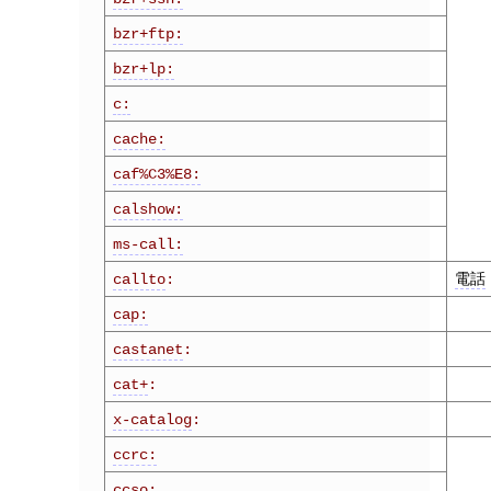
bzr+ftp:
bzr+lp:
c:
cache:
caf%C3%E8:
calshow:
ms-call:
電話
callto
:
cap:
castanet
:
cat+
:
x-catalog
:
ccrc:
ccso: