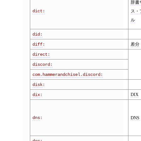
辞書
dict:
ス・
ル
did:
差分
diff
:
direct:
discord:
com.hammerandchisel.discord:
disk
:
DIX
dix
:
dns
:
DNS
doc: