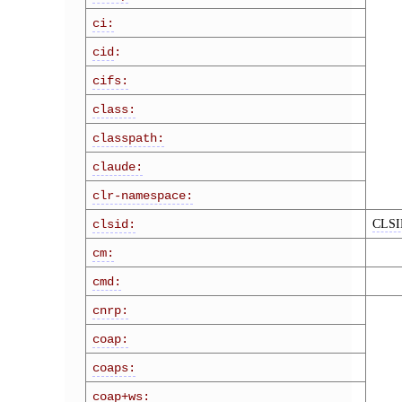
ci:
cid
:
cifs:
class:
classpath:
claude:
clr-namespace:
CLS
clsid:
cm:
cmd:
cnrp:
coap:
coaps:
coap+ws: