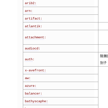
arib2:
arn:
artifact:
atlantik
:
attachment
:
audiocd
:
階層
auth
:
別子
x-avefront:
aw:
azure:
balancer:
bathyscaphe: