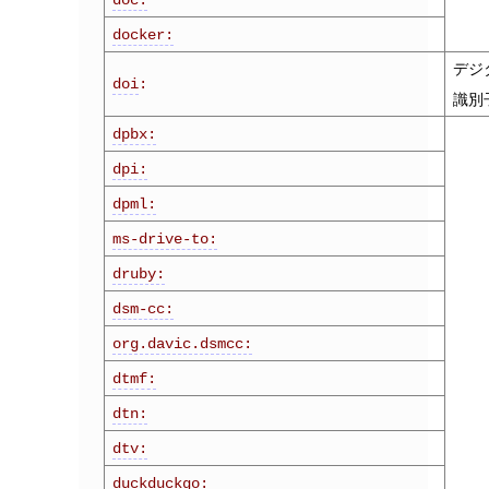
docker:
デジ
doi
:
識別
dpbx:
dpi:
dpml:
ms-drive-to:
druby:
dsm-cc:
org.davic.dsmcc:
dtmf:
dtn:
dtv:
duckduckgo: