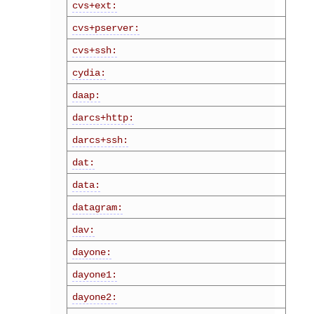
cvs+ext:
cvs+pserver:
cvs+ssh:
cydia:
daap:
darcs+http:
darcs+ssh:
dat:
data:
datagram:
dav:
dayone:
dayone1:
dayone2: