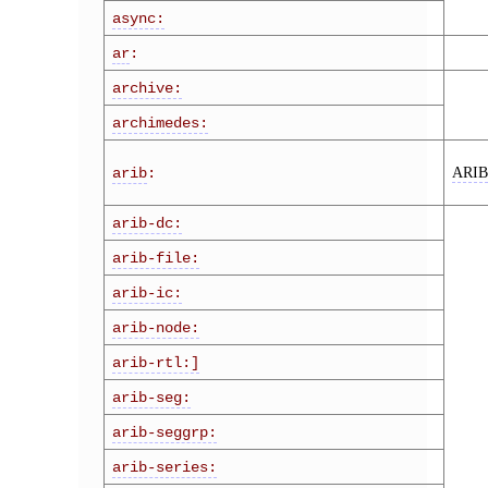
async:
ar
:
archive:
archimedes:
ARI
arib
:
arib-dc:
arib-file:
arib-ic:
arib-node:
arib-rtl:]
arib-seg:
arib-seggrp:
arib-series: