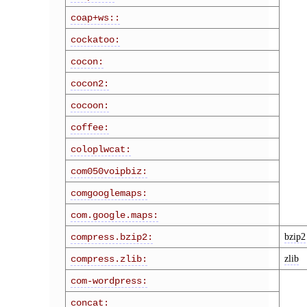
coap+ws::
cockatoo:
cocon:
cocon2:
cocoon:
coffee:
coloplwcat:
com050voipbiz:
comgooglemaps:
com.google.maps:
bzip2
compress.bzip2:
zlib
compress.zlib:
com-wordpress:
concat: