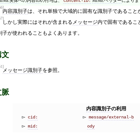
MIME実体
への
内容ID
の付与は、
MIMEヘッダー
によりま
Content-ID:
56]
内容識別子
は、それ単独で大域的に固有な識別子であること
57]
しかし実際にはそれが含まれる
メッセージ
内で固有であるこ
別子が使われることもよくあります。
構文
51]
メッセージ識別子
を参照。
文脈
内容識別子
の利用
cid:
message/external-b
mid:
ody