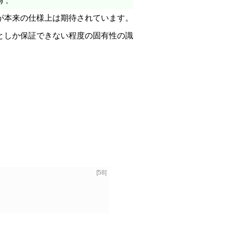
す。
が本来の仕様上は期待されています。
としか保証できない程度の固有性の識
[58]