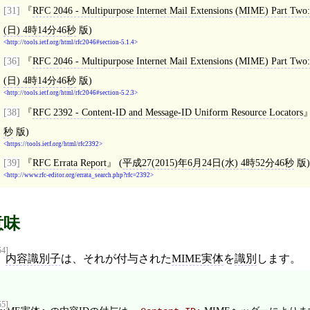
[31]
RFC 2046 - Multipurpose Internet Mail Extensions (MIME) Part Two
(日) 4時14分46秒
版)
http://tools.ietf.org/html/rfc2046#section-5.1.4
[36]
RFC 2046 - Multipurpose Internet Mail Extensions (MIME) Part Two
(日) 4時14分46秒
版)
http://tools.ietf.org/html/rfc2046#section-5.2.3
[38]
RFC 2392 - Content-ID and Message-ID Uniform Resource Locators
秒
版)
https://tools.ietf.org/html/rfc2392
[39]
RFC Errata Report
(
平成27(2015)年6月24日(水) 4時52分46秒
版)
http://www.rfc-editor.org/errata_search.php?rfc=2392
意味
54]
内容識別子
は、それが付与された
MIME実体
を
識別
します。
55]