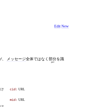
Edit
New
が、
メッセージ
全体ではなく
部分
を識
part
おけ
URL
cid:
URL
mid:
おけ