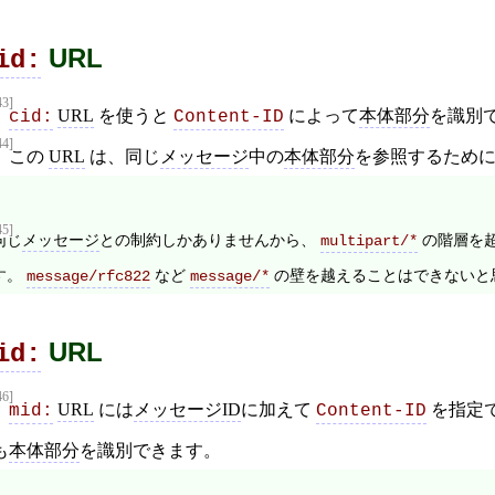
URL
id:
43]
URL
を使うと
によって
本体部分
を識別
cid:
Content-ID
44]
この
URL
は、同じ
メッセージ
中の
本体部分
を参照するため
45]
同じ
メッセージ
との制約しかありませんから、
の階層を
multipart/*
す。
など
の壁を越えることはできないと
message/rfc822
message/*
URL
id:
46]
URL
には
メッセージID
に加えて
を指定
mid:
Content-ID
も
本体部分
を識別できます。