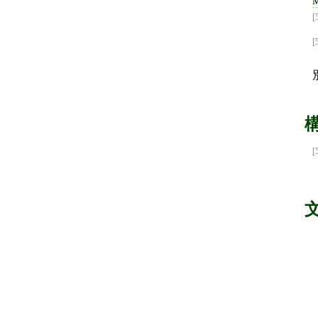
[
[
[