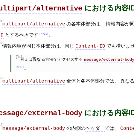
における内容I
ultipart/alternative
32]
の各
本体部分
は、 情報内容が
multipart/alternative
>>31
とするべきです
。
ID
33]
情報内容が同じ
本体部分
は、同じ
でも構いま
Content-ID
[34]
例えば異なる方法でアクセスする
message/external-bod
>>31
。
35]
全体と各
本体部分
では、 異な
multipart/alternative
。
における内容I
essage/external-body
37]
の内側の
ヘッダー
では、
message/external-body
Cont