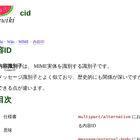
cid
ki
>
Wiki
>
MIME
>
内容ID
容ID
内容識別子
は、
MIME実体
を
識別
する
識別子
です。
Content ID
メッセージ識別子
とよく似ており、歴史的にも関係が深いです
できる点が違います。
目次
仕様書
に
multipart/alternative
る内容ID
意味
に
message/external-body