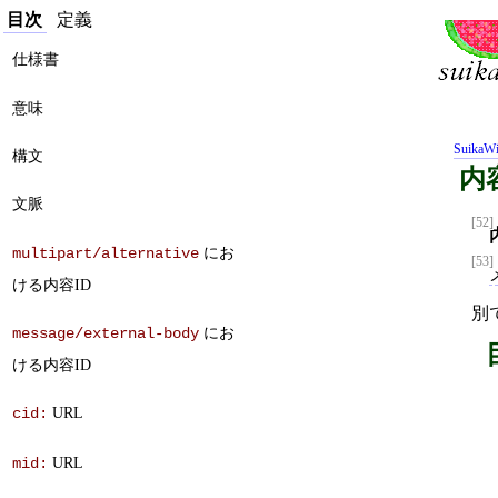
目次
定義
仕様書
意味
SuikaWi
構文
内
文脈
[52]
にお
multipart/alternative
[53]
ける内容ID
別
にお
message/external-body
ける内容ID
URL
cid:
URL
mid: