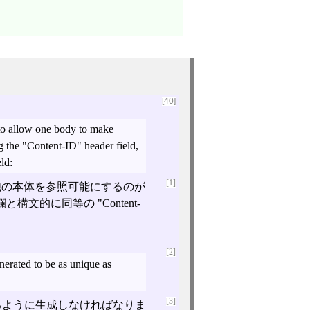
[40]
ake
field:
[1]
他の本体を参照可能にするのが
と構文的に同等の "Content-
[2]
[3]
固有であるように生成しなければなりま