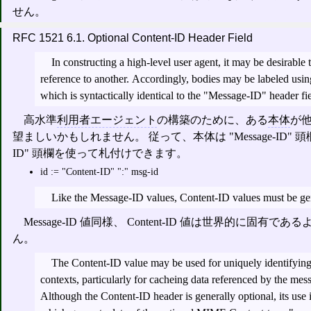
せん。
RFC 1521 6.1. Optional Content-ID Header Field
In constructing a high-level user agent, it may be desirabl
reference to another. Accordingly, bodies may be labeled using the "Content-ID" header field,
which is syntactically identical to the "Message-ID" header fie
高水準
利用者エージェント
の構築のために、ある
本体
が
望ましいかもしれません。 従って、本体は "Message-ID" 頭欄
ID" 頭欄を使って札付けできます。
id := "Content-ID" ":" msg-id
Like the Message-ID values, Content-ID values must be ge
Message-ID 値同様、 Content-ID 値は世界的に固
ん。
The Content-ID value may be used for uniquely identifying
contexts, particularly for cacheing data referenced by the m
Although the Content-ID header is generally optional, its use