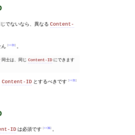
D
同じでないなら、異なる
Content-
>>31
せん
。
同士は、同じ
にできます
y
Content-ID
>>31
る
とするべきです
Content-ID
D
>>36
は必須です
。
ent-ID