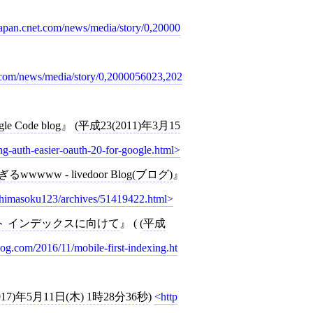
/japan.cnet.com/news/media/story/0,20000
t.com/news/media/story/0,2000056023,202
ogle Code blog
(
平成23(2011)年3月15
g-auth-easier-oauth-20-for-google.html
www - livedoor Blog(ブログ)
jp/himasoku123/archives/51419422.html
スト インデックスに向けて
( (
平成
log.com/2016/11/mobile-first-indexing.ht
017)年5月11日(木) 1時28分36秒
)
http