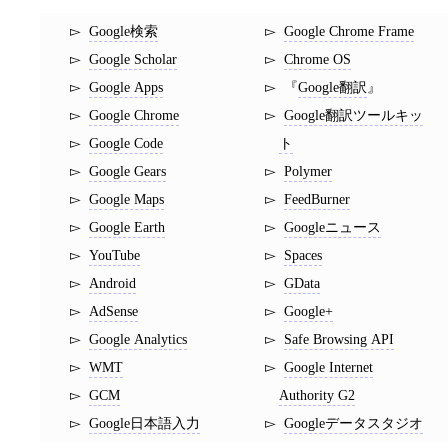
Google検索
Google Chrome Frame
Google Scholar
Chrome OS
Google Apps
Google翻訳
Google Chrome
Google翻訳ツールキッ
Google Code
ト
Google Gears
Polymer
Google Maps
FeedBurner
Google Earth
Googleニュース
YouTube
Spaces
Android
GData
AdSense
Google+
Google Analytics
Safe Browsing API
WMT
Google Internet
GCM
Authority G2
Google日本語入力
Googleデータスタジオ