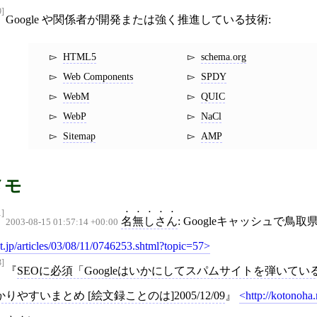
9]
Google や関係者が開発または強く推進している技術:
HTML5
schema.org
Web Components
SPDY
WebM
QUIC
WebP
NaCl
Sitemap
AMP
メモ
1]
名無しさん
: Googleキャッシュで
2003-08-15 01:57:14 +00:00
t.jp/articles/03/08/11/0746253.shtml?topic=57
3]
SEOに必須「Googleはいかにしてスパムサイトを弾いて
かりやすいまとめ [絵文録ことのは]2005/12/09
http://kotonoha