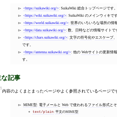
https://suikawiki.org/
: SuikaWiki 総合トップページです
https://wiki.suikawiki.org/
: SuikaWiki のメインウィキで
https://world.suikawiki.org/
:
世界
のいろいろな場所の情
https://data.suikawiki.org/
:
数
、
日時
などの情報サイトで
https://chars.suikawiki.org/
:
文字
の
符号化
や
エスケープ
です。
https://antenna.suikawiki.org/
: 他の
Webサイト
の更新情
す。
主な記事
2]
内容のよくまとまったページやよく参照されているページで
MIME型
:
電子メール
と
Web
で使われる
ファイル形式
と
:
平文
の
MIME型
text/plain