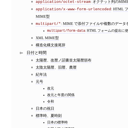
:
オクテット列
の
MIM
application/octet-stream
:
HTML
application/x-www-form-urlencoded
MIME型
:
MIME
で
添付ファイル
や複数のデータ
multipart/*
multipart/form-data
:
HTML
フォーム
の
提出
に
XML MIME型
構造化構文接尾辞
日付
と
時間
太陽暦
、
改暦ノ詔書並太陽暦頒布
太陰太陽暦
、
旧暦
、
農暦
紀年法
元号
改元
改元と年度の関係
令和
日本の祝日
標準時
、
夏時刻
日本の標準時