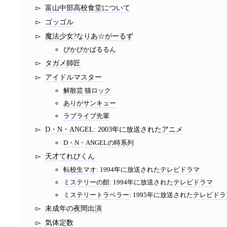
富山中部高校食堂について
ゴッゴル
魔法少女?なりあ☆がーるず
ぴかぴかぱるるん
タガメ師匠
アイドルマスター
解散芸 猫ロック
ありがサンキュー
ラブライブ先輩
D・N・ANGEL
: 2003年に放送された
アニメ
D・N・ANGELの時系列
天才てれびくん
転校生マオ
: 1994年に放送された
テレビドラマ
ミステリーの館
: 1994年に放送された
テレビドラマ
ミステリートラベラー
: 1995年に放送された
テレビドラ
未成年の夜間出演
気体定数