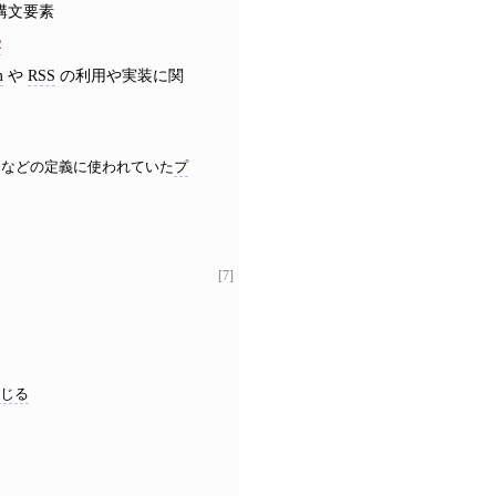
構文要素
R
m
や
RSS
の利用や実装に関
などの定義に使われていた
プ
[7]
閉じる