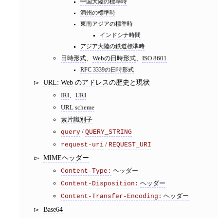
中国大陸の標準時
満州の標準時
東南アジアの標準時
インドシナ時間
アジア大陸の鉄道標準時
日時形式
、
Webの日時形式
、
ISO 8601
RFC 3339の日時形式
URL
:
Web
の
アドレス
の歴史と現状
IRI
、
URI
URL scheme
素片識別子
/
query
QUERY_STRING
/
request-uri
REQUEST_URI
MIMEヘッダー
ヘッダー
Content-Type:
ヘッダー
Content-Disposition:
ヘッダー
Content-Transfer-Encoding:
Base64