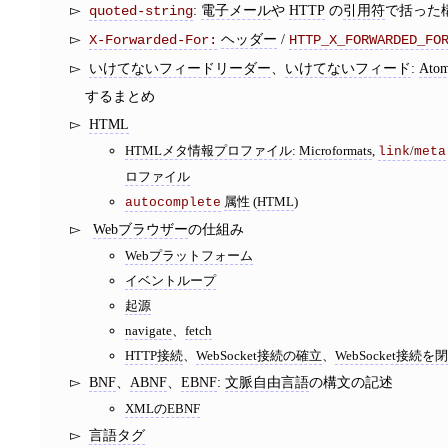
:
電子メール
や
HTTP
の
引用符
で括った
quoted-string
ヘッダー
/
X-Forwarded-For:
HTTP_X_FORWARDED_FO
いけてないフィードリーダー
、
いけてないフィード
:
Ato
するまとめ
HTML
HTMLメタ情報プロファイル
:
Microformats
,
/
link
meta
ロファイル
属性
(
HTML
)
autocomplete
Webブラウザー
の仕組み
Webプラットフォーム
イベントループ
起源
navigate
、
fetch
HTTP接続
、
WebSocket接続の確立
、
WebSocket接続を
BNF
、
ABNF
、
EBNF
:
文脈自由言語
の構文の記述
XMLのEBNF
言語タグ