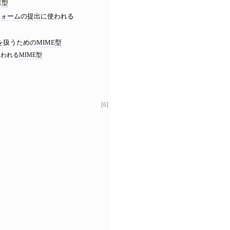
E型
フォーム
の
提出
に使われる
を扱うための
MIME型
使われる
MIME型
[6]