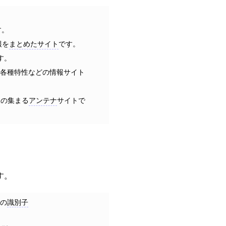
。
す。
報を
まとめたサイト
です。
す。
、各種特性などの情報サイト
報の集まる
アンテナ
サイトで
す。
その
識別子