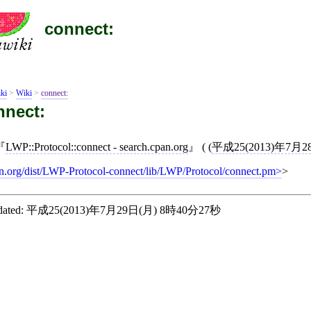
connect:
ki
>
Wiki
>
connect:
nnect:
LWP::Protocol::connect - search.cpan.org
( (
平成25(2013)年7月2
n.org/dist/LWP-Protocol-connect/lib/LWP/Protocol/connect.pm
>
ated:
平成25(2013)年7月29日(月) 8時40分27秒