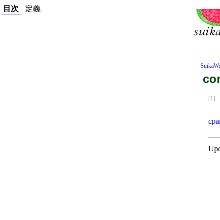
目次
定義
SuikaWi
co
[1]
cpa
Upd