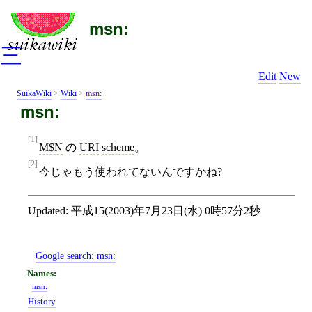
msn:
三
Edit
New
SuikaWiki
>
Wiki
>
msn:
msn:
[1]
M$N
の
URI
scheme
。
[2]
今じゃもう使われてないんですかね?
Updated:
平成15(2003)年7月23日(水) 0時57分2秒
Google search:
msn:
msn:
History