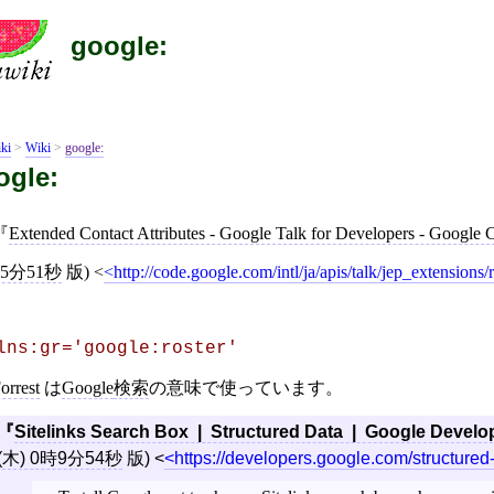
google:
ki
>
Wiki
>
google:
ogle:
Extended Contact Attributes - Google Talk for Developers - Google 
5分51秒
版)
<
http://code.google.com/intl/ja/apis/talk/jep_extensions/r
lns:gr='google:roster'
orrest
は
Google
検索
の意味で使っています。
Sitelinks Search Box | Structured Data | Google Develo
(木) 0時9分54秒
版)
<
https://developers.google.com/structured