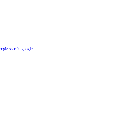
ogle search:
google: