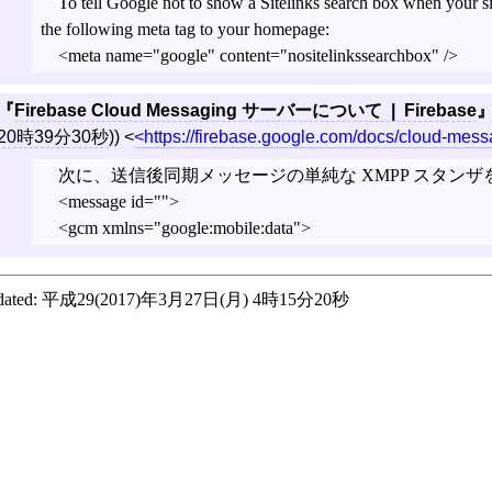
To tell Google not to show a Sitelinks search box when your sit
the following meta tag to your homepage:
<meta name="google" content="nositelinkssearchbox" />
Firebase Cloud Messaging サーバーについて | Firebase
20時39分30秒
))
<
https://firebase.google.com/docs/cloud-mess
次に、送信後同期メッセージの単純な XMPP スタンザ
<message id="">
<gcm xmlns="google:mobile:data">
ated:
平成29(2017)年3月27日(月) 4時15分20秒