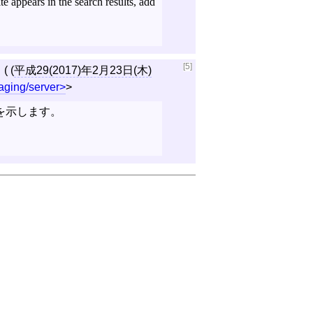
e appears in the search results, add
[5]
( (
平成29(2017)年2月23日(木)
aging/server
>
を示します。