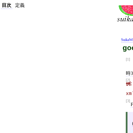
目次
定義
SuikaWi
go
[1]
時3
[2]
xm
[3]
F