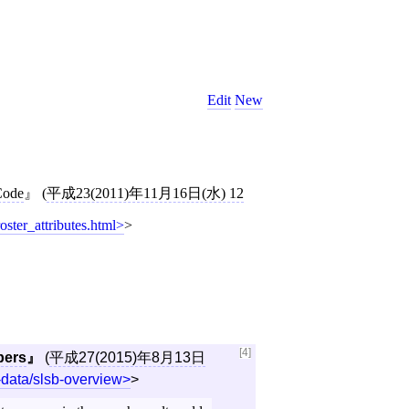
Edit
New
Code
(
平成23(2011)年11月16日(水) 12
oster_attributes.html
>
[4]
pers
(
平成27(2015)年8月13日
-data/slsb-overview
>