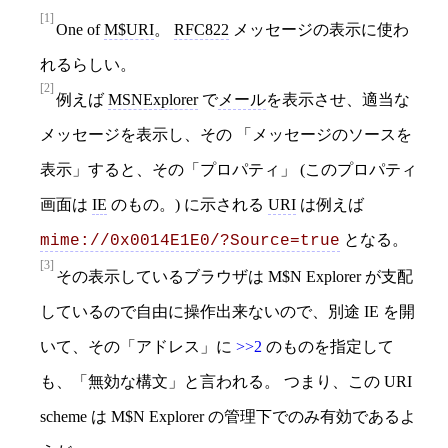
[1]
One of
M$URI
。
RFC822
メッセージの表示に使わ
れるらしい。
[2]
例えば
MSNExplorer
で
メール
を表示させ、適当な
メッセージを表示し、その 「メッセージのソースを
表示」すると、その「プロパティ」 (このプロパティ
画面は
IE
のもの。) に示される
URI
は例えば
となる。
mime://0x0014E1E0/?Source=true
[3]
その表示しているブラウザは M$N Explorer が支配
しているので自由に操作出来ないので、別途 IE を開
いて、その「アドレス」に
>>2
のものを指定して
も、「無効な構文」と言われる。 つまり、この URI
scheme は M$N Explorer の管理下でのみ有効であるよ