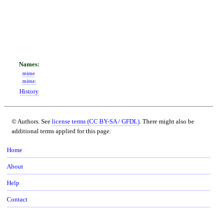
mime
mime:
History
© Authors. See
license terms (CC BY-SA / GFDL)
. There might also be
additional terms applied for this page.
Home
About
Help
Contact