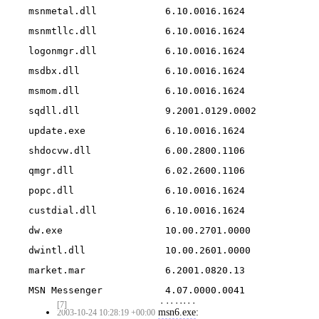
msnmetal.dll           	6.10.0016.1624

msnmtllc.dll           	6.10.0016.1624

logonmgr.dll           	6.10.0016.1624

msdbx.dll              	6.10.0016.1624

msmom.dll              	6.10.0016.1624

sqdll.dll              	9.2001.0129.0002

update.exe             	6.10.0016.1624

shdocvw.dll            	6.00.2800.1106

qmgr.dll               	6.02.2600.1106

popc.dll               	6.10.0016.1624

custdial.dll           	6.10.0016.1624

dw.exe                 	10.00.2701.0000

dwintl.dll             	10.00.2601.0000

market.mar             	6.2001.0820.13

MSN Messenger          	4.07.0000.0041
[7]
msn6.exe
:
2003-10-24 10:28:19 +00:00