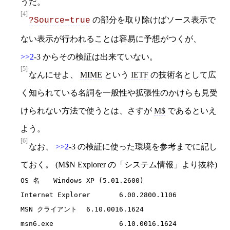
うだ。
[4]
の部分を取り除けばソース表示で
?Source=true
ない表示が行われることは容易に予想がつくが、
>>2
-3 からその検証は出来ていない。
[5]
なんにせよ、
MIME
という
IETF
の技術名として広
く知られている名詞を一般性や拡張性のかけらも見受
けられない方法で使うとは、さすが
M$
であるといえ
よう。
[6]
なお、
>>2
-3 の検証に使った環境を参考までに記し
ておく。 (M$N Explorer の「システム情報」より抜粋)
OS 名 	Windows XP (5.01.2600)

Internet Explorer 	6.00.2800.1106

MSN クライアント 	6.10.0016.1624

msn6.exe               	6.10.0016.1624
