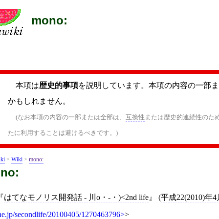
mono:
本項は
歴史的事項
を説明しています。本項の内容の一部ま
かもしれません。
(なお本項の内容の一部または全部は、
互換性
または歴史的連続性のた
たに利用することは避けるべきです。)
ki
>
Wiki
>
mono:
no:
はてなモノリス開発話 - 川o・-・)<2nd life
(
平成22(2010)年
ne.jp/secondlife/20100405/1270463796
>