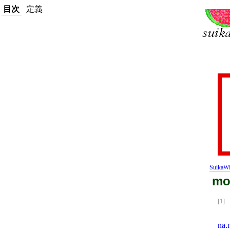
目次
定義
SuikaWi
mo
[1]
na.