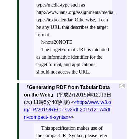
types/media-type such as
http://www.iana.org/assignments/media-
types/text/calendar. Otherwise, it can
be any URL that describes the target
format.
h-note20NOTE
The targetFormat URL is intended
as an informative identifier for the
target format, and applications
should not access the URL.
[14]
Generating RDF from Tabular Data
on the Web
(
平成27(2015)年12月3日
(木) 11時5分40秒
版)
<
http://www.w3.o
rg/TR/2015/REC-csv2rdf-20151217/#df
n-compact-iri-syntax
>
This specification makes use of
the compact IRI Syntax; please refer