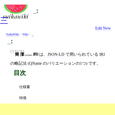
_:
三
Edit
New
SuikaWiki
>
Wiki
>
_:
_:
[1]
コンパクト
簡潔
IRI
は、
JSON-LD
で用いられている
IRI
compact
の略記法 (
QName
のバリエーションの1つ) です。
目次
仕様書
特徴