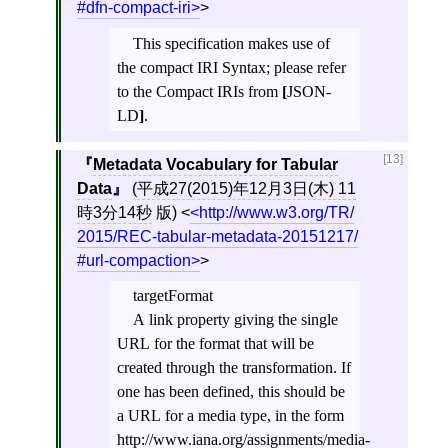
#dfn-compact-iri
>
This specification makes use of
the compact IRI Syntax; please refer
to the Compact IRIs from
[
JSON-
LD
]
.
[13]
Metadata Vocabulary for Tabular
Data
(
平成27(2015)年12月3日(木) 11
時3分14秒
版)
<
http://www.w3.org/TR/
2015/REC-tabular-metadata-20151217/
#url-compaction
>
targetFormat
A link property giving the single
URL for the format that will be
created through the transformation. If
one has been defined, this should be
a URL for a media type, in the form
http://www.iana.org/assignments/media-