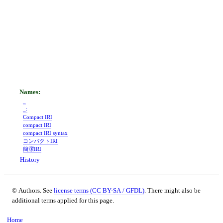
_
_:
Compact IRI
compact IRI
compact IRI syntax
コンパクトIRI
簡潔IRI
History
© Authors. See
license terms (CC BY-SA / GFDL)
. There might also be
additional terms applied for this page.
Home