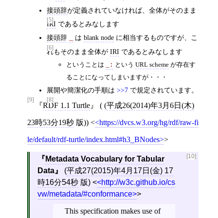
接頭辞
が定義されていなければ、全体がそのまま
[5]
IRI
であるとみなします
接頭辞
は
blank node
に相当するものですが、こ
_
[6]
れもそのまま全体が
IRI
であるとみなします
ということは
という
URL scheme
が存在す
_:
ることになってしまいますが・・・
展開や簡潔化の手順は
>>7
で規定されています。
[9]
[8]
RDF 1.1 Turtle
( (
平成26(2014)年3月6日(木)
23時53分19秒
版))
<
https://dvcs.w3.org/hg/rdf/raw-fi
le/default/rdf-turtle/index.html#h3_BNodes
>
[10]
Metadata Vocabulary for Tabular
Data
(
平成27(2015)年4月17日(金) 17
時16分54秒
版)
<
http://w3c.github.io/cs
vw/metadata/#conformance
>
This specification makes use of