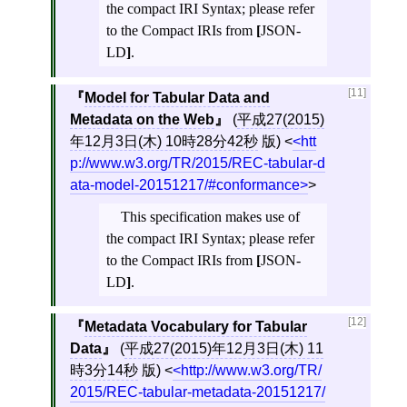
the compact IRI Syntax; please refer
to the Compact IRIs from
[
JSON-
LD
]
.
[11]
Model for Tabular Data and
Metadata on the Web
(
平成27(2015)
年12月3日(木) 10時28分42秒
版)
<
htt
p://www.w3.org/TR/2015/REC-tabular-d
ata-model-20151217/#conformance
>
This specification makes use of
the compact IRI Syntax; please refer
to the Compact IRIs from
[
JSON-
LD
]
.
[12]
Metadata Vocabulary for Tabular
Data
(
平成27(2015)年12月3日(木) 11
時3分14秒
版)
<
http://www.w3.org/TR/
2015/REC-tabular-metadata-20151217/