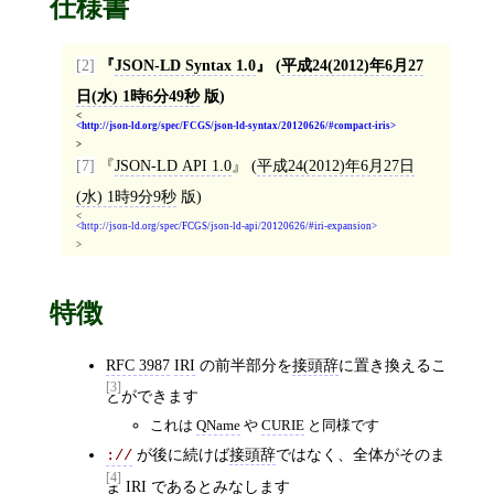
仕様書
[2]
JSON-LD Syntax 1.0
(
平成24(2012)年6月27
日(水) 1時6分49秒
版)
<
http://json-ld.org/spec/FCGS/json-ld-syntax/20120626/#compact-iris
>
[7]
JSON-LD API 1.0
(
平成24(2012)年6月27日
(水) 1時9分9秒
版)
<
http://json-ld.org/spec/FCGS/json-ld-api/20120626/#iri-expansion
>
特徴
RFC 3987
IRI
の前半部分を
接頭辞
に置き換えるこ
[3]
とができます
これは
QName
や
CURIE
と同様です
が後に続けば
接頭辞
ではなく、全体がそのま
://
[4]
ま
IRI
であるとみなします