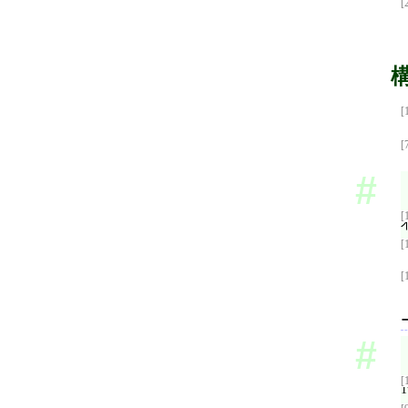
[
[
[
[
[
[
[