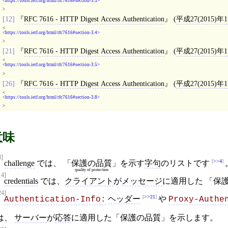
https://tools.ietf.org/html/rfc7616#section-3.3
>
[12]
RFC 7616 - HTTP Digest Access Authentication
(
平成27(2015)年
<
https://tools.ietf.org/html/rfc7616#section-3.4
>
[21]
RFC 7616 - HTTP Digest Access Authentication
(
平成27(2015)年
<
https://tools.ietf.org/html/rfc7616#section-3.5
>
[26]
RFC 7616 - HTTP Digest Access Authentication
(
平成27(2015)年
<
https://tools.ietf.org/html/rfc7616#section-3.8
>
意味
8]
>>4
challenge
では、 「
保護の品質
」を示す
字句
のリストです
quality of protection
14]
credentials
では、
クライアント
が
メッセージ
に適用した 「保
24]
>>21
ヘッダー
や
Authentication-Info:
Proxy-Authe
は、
サーバー
が
応答
に適用した「保護の品質」を示します。