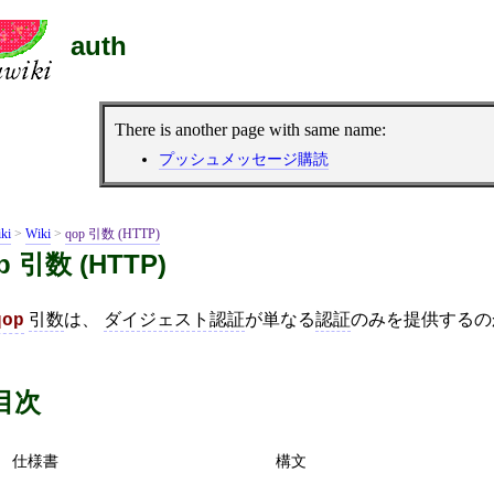
auth
There is another page with same name:
プッシュメッセージ購読
ki
>
Wiki
>
qop 引数 (HTTP)
p 引数 (HTTP)
引数
は、
ダイジェスト認証
が単なる
認証
のみを提供する
qop
。
目次
仕様書
構文