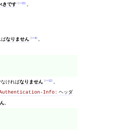
>>21
べきです
。
>>4
れば
なりません
。
>>12
でなければ
なりません
。
ヘッダ
Authentication-Info:
ん
。