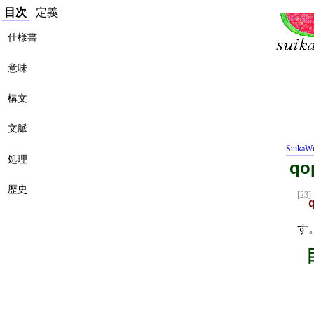
目次
定義
仕様書
意味
構文
文脈
SuikaWi
処理
qo
歴史
[23]
す