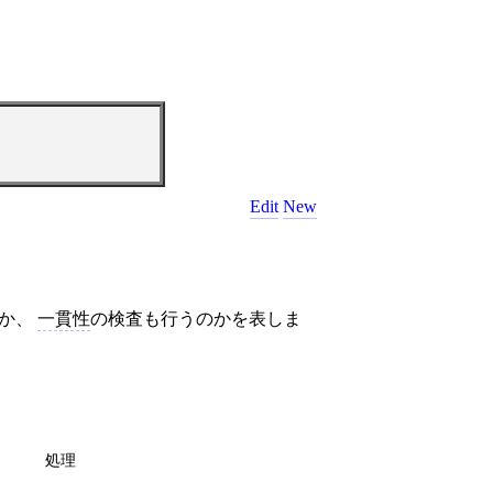
Edit
New
のか、
一貫性
の検査も行うのかを表しま
処理