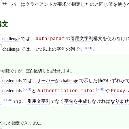
25]
サーバー
は
クライアント
が
要求
で指定したのと同じ値を使う
構文
16]
challenge
では、
の
引用文字列
構文を使わなけ
auth-param
7]
>>4
challenge
では、 1つ以上の
字句
の列です
。
15]
不明確ですが、
空白
区切りと思われます。
17]
credentials
では、
サーバー
が
challenge
で示した値のいずれか
19]
>>12
>>21
credentials
と
や
Authentication-Info:
Proxy-
>>26
ー
では、
引用文字列
でなく
字句
を
生成
しなければ
なりませ
18]
1つしか指定できません。