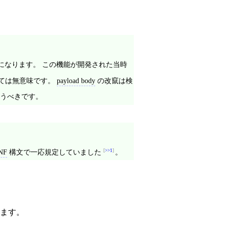
になります。 この機能が開発された当時
っては無意味です。
payload body
の改竄は検
うべきです。
NF
構文で一応規定していました
>>1
。
ます。