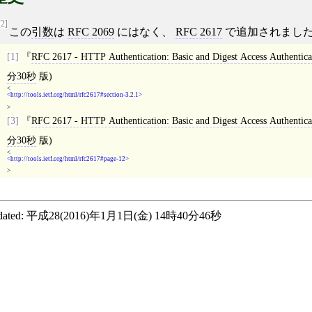
[2]
この
引数
は
RFC 2069
にはなく、
RFC 2617
で追加されまし
[1]
RFC 2617 - HTTP Authentication: Basic and Digest Access Authentica
分30秒
版)
<
http://tools.ietf.org/html/rfc2617#section-3.2.1
>
[3]
RFC 2617 - HTTP Authentication: Basic and Digest Access Authentica
分30秒
版)
<
http://tools.ietf.org/html/rfc2617#page-12
>
ated:
平成28(2016)年1月1日(金) 14時40分46秒