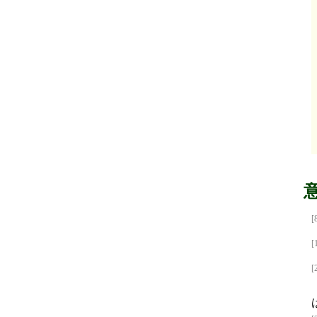
[
[
[