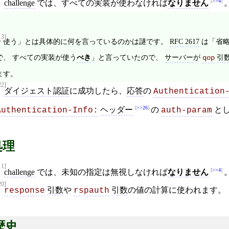
>>4
challenge
では、すべての実装が使わなければ
なりません
13]
「使う」とは具体的に何を言っているのかは謎です。
RFC 2617
は「省
で、 すべての実装が使う
べき
」と言っていたので、
サーバー
が
引
qop
ます。
22]
ダイジェスト認証
に成功したら、
応答
の
Authentication
>>26
ヘッダー
の
とし
Authentication-Info:
auth-param
処理
11]
>>4
challenge
では、未知の指定は無視しなければ
なりません
20]
引数
や
引数
の値の計算に使われます。
response
rspauth
歴史