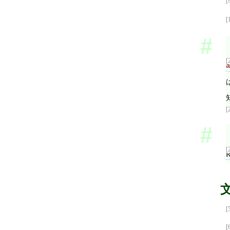
[
[
[
a
[
[
R
[
[