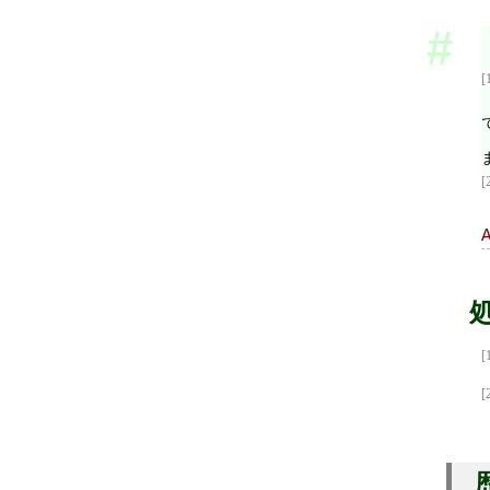
[
[
[
[