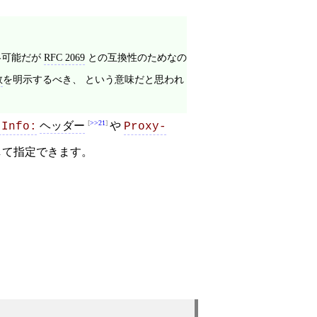
。
略可能だが
RFC 2069
との互換性のためなの
数
を明示するべき、 という意味だと思われ
>>21
ヘッダー
や
-Info:
Proxy-
て指定できます。
。