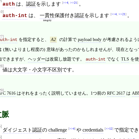
9]
>>4
,
>>21
は、
認証
を示します
。
auth
10]
>>4
,
>>21
は、
一貫性
保護付き
認証
を示します
。
auth-int
integrity
27]
を指定すると、
の計算で
payload body
が考慮されるよう
uth-int
A2
は (無いよりまし程度の) 意味があったのかもしれませんが、現在とな
知できますが、
ヘッダー
は改竄し放題です。
でなく
TLS
を使
auth-int
28]
値は
大文字・小文字不区別
です。
29]
FC 7616
はそれをまったく説明していません。1つ前の
RFC 2617
は
AB
文脈
5]
>>4
>>12
ダイジェスト認証
の
challenge
や
credentials
で指定でき
6]