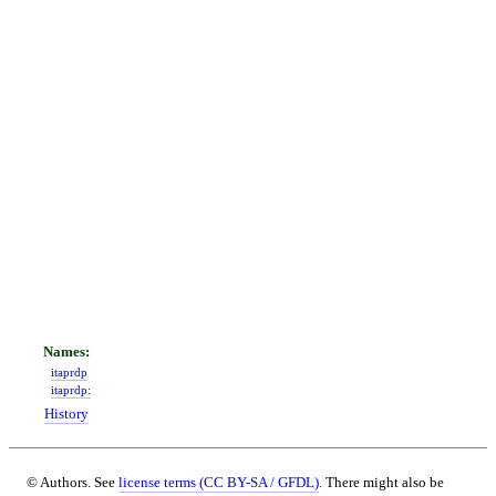
itaprdp
itaprdp:
History
© Authors. See
license terms (CC BY-SA / GFDL)
. There might also be