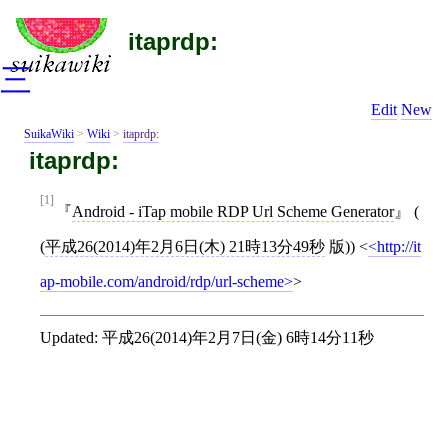
itaprdp:
三
Edit
New
SuikaWiki
>
Wiki
>
itaprdp:
itaprdp:
[1]
Android - iTap mobile RDP Url Scheme Generator
(
(
平成26(2014)年2月6日(木) 21時13分49秒
版))
<
http://it
ap-mobile.com/android/rdp/url-scheme
>
Updated:
平成26(2014)年2月7日(金) 6時14分11秒