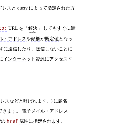
ドレス
と
query
によって指定された方
URL
を「
解決
」 してもすぐに
鯖
to:
resolve
ル・アドレス
や
頭欄
が
既定値
となっ
ずに送信したり、送信しないことに
に
インターネット資源
にアクセスす
(
レス
などと呼ばれます。) に
題名
できます。
電子メイル・アドレス
素
の
属性
に指定されます。
href