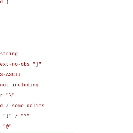
d )

string

ext-no-obs "]"

S-ASCII

not including

r "\"

d / some-delims

 ")" / "*"

 "@"