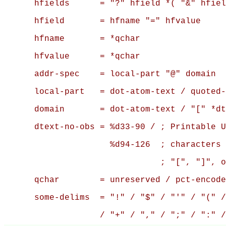
      hfields      = "?" hfield *( "&" hfiel
      hfield       = hfname "=" hfvalue

      hfname       = *qchar

      hfvalue      = *qchar

      addr-spec    = local-part "@" domain

      local-part   = dot-atom-text / quoted-
      domain       = dot-atom-text / "[" *dt
      dtext-no-obs = %d33-90 / ; Printable U
                     %d94-126  ; characters 
                               ; "[", "]", o
      qchar        = unreserved / pct-encode
      some-delims  = "!" / "$" / "'" / "(" /
                   / "+" / "," / ";" / ":" /