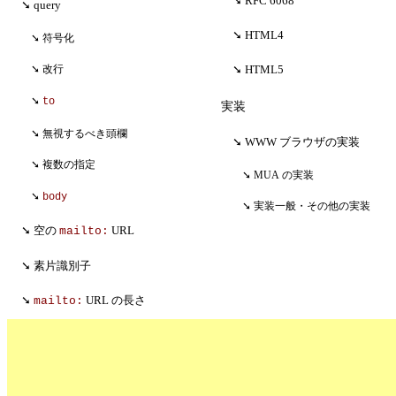
RFC 6068
query
HTML4
符号化
HTML5
改行
to
実装
無視するべき頭欄
WWW ブラウザの実装
複数の指定
MUA の実装
body
実装一般・その他の実装
空の
URL
mailto:
素片識別子
URL の長さ
mailto: