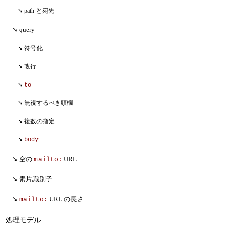
path と宛先
query
符号化
改行
to
無視するべき頭欄
複数の指定
body
空の
URL
mailto:
素片識別子
URL の長さ
mailto:
処理モデル