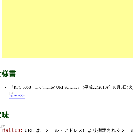
仕様書
RFC 6068 - The 'mailto' URI Scheme
(
平成22(2010)年10月5日(火
[70]
rfc6068
意味
842]
URL
は、
メール・アドレス
により指定される
メー
mailto: