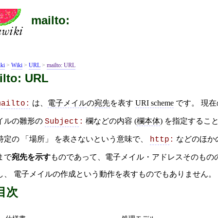
mailto:
ki
>
Wiki
>
URL
>
mailto: URL
ilto: URL
は、
電子メイル
の
宛先
を表す
URI scheme
です。 現
mailto:
イルの雛形の
欄などの内容 (
欄本体
) を指定する
Subject
:
特定の
場所
を表さないという意味で、
などのほかの 
http
:
まで
宛先を示す
ものであって、電子メイル・アドレスそのものの 
し、 電子メイルの作成という動作を表すものでもありません。
目次