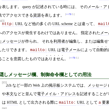
を表します。
query
が記述されている時には、 その
メール・ア
>>70
3.
法でアクセスできる
資源
を表します。
843]
URL
など他の多くの
URL scheme
とは違って、
http:
mail
へのアクセスが発生するわけではありません。 指定された
メー
た
メッセージ
が作られ、 それを
利用者
が編集し、または編集せ
したりできます。
URL
は
電子メール
によって
自動的
mailto:
>>70
3.
ることを意図したものでは
ありません
。
隠しメッセージ欄、制御命令欄としての用法
[65]
2ch
など一部の
Web
上の
掲示板
システムでは、
メッセージ
や
本文
などと並んで
電子メイル・アドレス
を記述することが
は
HTML
として出力される際に
URL
として
要
mailto:
a
[66]