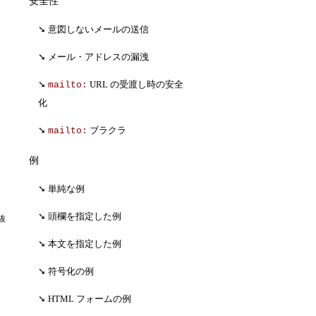
安全性
意図しないメールの送信
メール・アドレスの漏洩
URL の受渡し時の安全
mailto:
化
ブラクラ
mailto:
例
単純な例
頭欄を指定した例
(抜
本文を指定した例
符号化の例
HTML フォームの例