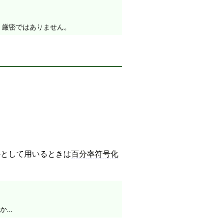
、 厳密ではありません。
外
として用いるときは
百分率符号化
...