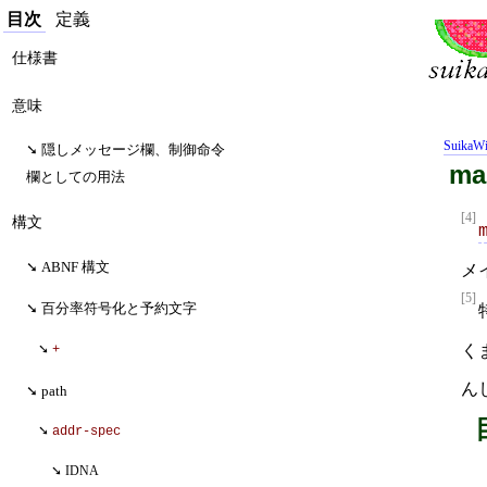
目次
定義
仕様書
意味
SuikaWi
隠しメッセージ欄、制御命令
ma
欄としての用法
[4]
構文
ABNF 構文
メ
[5]
百分率符号化と予約文字
く
+
ん
path
addr-spec
IDNA