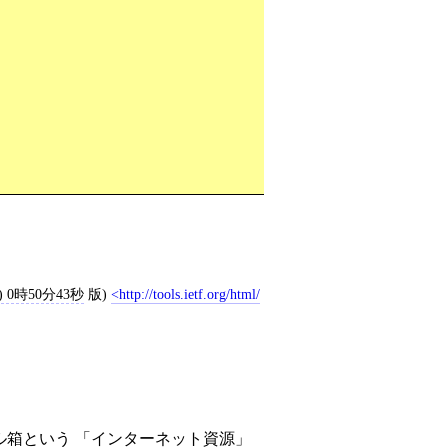
) 0時50分43秒
版)
http://tools.ietf.org/html/
ル箱
という 「
インターネット資源
」