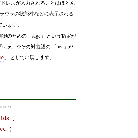
アドレス
が入力されることはほとん
ブラウザ
の
状態棒
などに表示される
ています。
制御のための「
sage
」 という指定が
「
sage
」やその対義語の 「
age
」が
」 として出現します。
ge
6068
2.
lds ]

ec )
