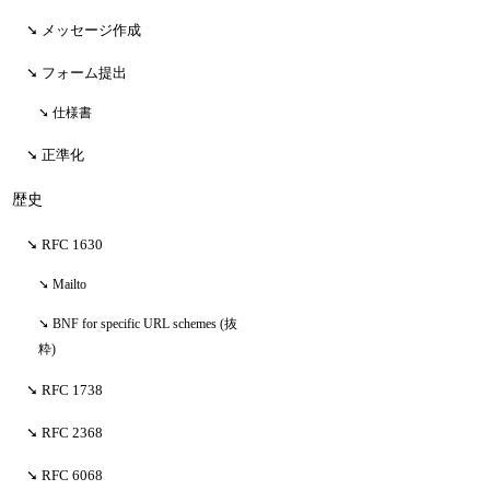
メッセージ作成
フォーム提出
仕様書
正準化
歴史
RFC 1630
Mailto
BNF for specific URL schemes (抜
粋)
RFC 1738
RFC 2368
RFC 6068