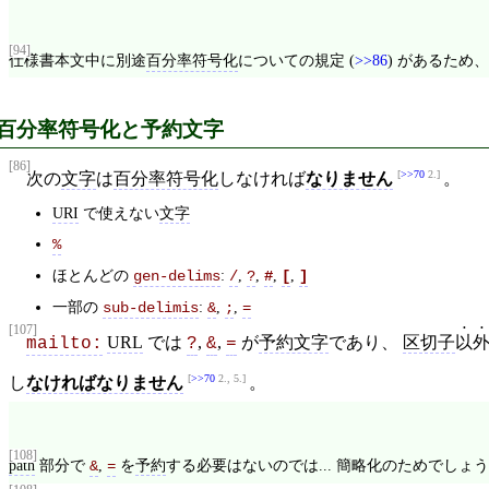
[94]
仕様書本文中に別途
百分率符号化
についての規定 (
>>86
) があるため
百分率符号化と予約文字
[86]
>>70
2.
次の
文字
は
百分率符号化
しなければ
なりません
。
URI
で使えない
文字
%
ほとんどの
:
,
,
,
,
gen-delims
/
?
#
[
]
一部の
:
,
,
sub-delimis
&
;
=
[107]
URL
では
,
,
が
予約文字
であり、
区切子
以
mailto:
?
&
=
>>70
2., 5.
し
なければなりません
。
[108]
path
部分で
,
を
予約
する必要はないのでは... 簡略化のためでしょうか
&
=