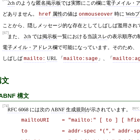
2ch
のような
匿名掲示板
では実際にこの欄に
電子メイル・
どありません。
属性
の値は
時に
Web
href
onmouseover
ことから、隠しメッセージ的な存在としてしばしば濫用され
[67]
また、
2ch
では
掲示板
一覧における当該
スレ
の表示順序の
電子メイル・アドレス
欄で可能になっています。そのため、
しばしば
URL
「
」、「
mailto:
mailto:sage
mailto:a
構文
ABNF 構文
[74]
RFC 
RFC 6068
には次の
ABNF
生成規則
が示されています。
      mailtoURI    = "mailto:" [ to ] [ hfie
      to           = addr-spec *("," addr-sp