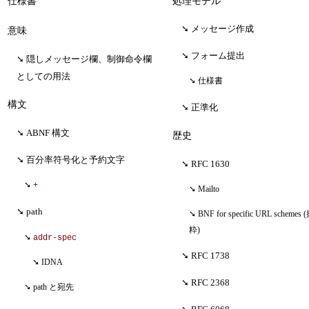
仕様書
処理モデル
メッセージ作成
意味
フォーム提出
隠しメッセージ欄、制御命令欄
としての用法
仕様書
構文
正準化
ABNF 構文
歴史
百分率符号化と予約文字
RFC 1630
+
Mailto
path
BNF for specific URL schemes 
粋)
addr-spec
RFC 1738
IDNA
RFC 2368
path と宛先