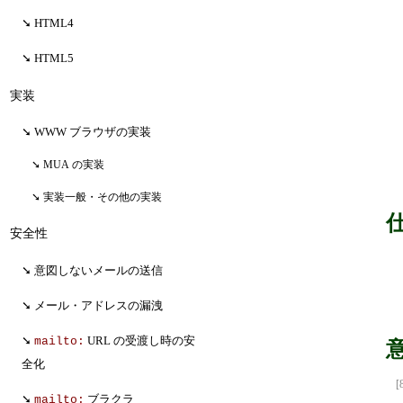
HTML4
HTML5
実装
WWW ブラウザの実装
MUA の実装
実装一般・その他の実装
安全性
意図しないメールの送信
メール・アドレスの漏洩
URL の受渡し時の安
mailto:
全化
[
ブラクラ
mailto: