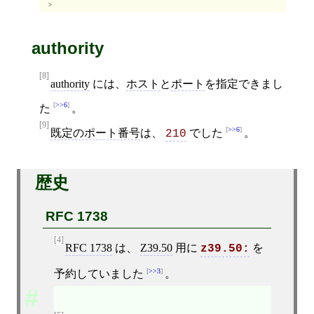
>
authority
[8]
authority
には、
ホスト
と
ポート
を指定できまし
>>6
た
。
[9]
>>6
既定のポート番号
は、
でした
。
210
歴史
RFC 1738
[4]
RFC 1738
は、
Z39.50
用に
を
z39.50:
>>3
予約していました
。