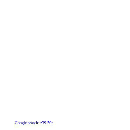
Google search:
z39.50r