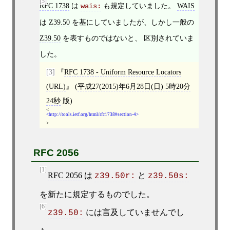
[5]
RFC 1738
は
も規定していました。
WAIS
wais:
は
Z39.50
を基にしていましたが、しかし一般の
Z39.50
を表すものではないと、 区別されていま
した。
[3]
RFC 1738 - Uniform Resource Locators
(URL)
(
平成27(2015)年6月28日(日) 5時20分
24秒
版)
<
http://tools.ietf.org/html/rfc1738#section-4
>
RFC 2056
[1]
RFC 2056
は
と
z39.50r:
z39.50s:
を新たに規定するものでした。
[6]
には言及していませんでし
z39.50: