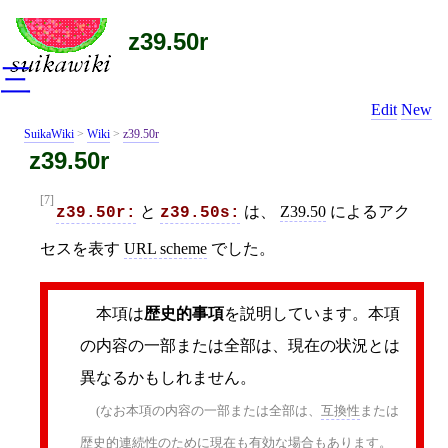
z39.50r
三
Edit
New
SuikaWiki
>
Wiki
>
z39.50r
z39.50r
[7]
と
は、
Z39.50
によるアク
z39.50r:
z39.50s:
セスを表す
URL scheme
でした。
本項は
歴史的事項
を説明しています。本項
の内容の一部または全部は、現在の状況とは
異なるかもしれません。
(なお本項の内容の一部または全部は、
互換性
または
歴史的連続性のために現在も有効な場合もあります。