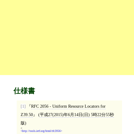
仕様書
[1]
RFC 2056 - Uniform Resource Locators for
Z39.50
(
平成27(2015)年6月14日(日) 5時22分55秒
版)
<
http://tools.ietf.org/html/rfc2056