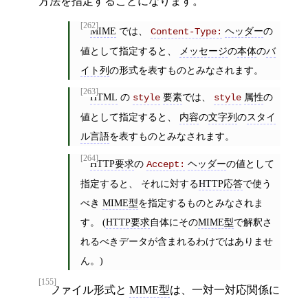
方法を指定することになります。
[262]
MIME
では、
ヘッダー
の
Content-Type:
値として指定すると、
メッセージ
の
本体
の
バ
イト列
の形式を表すものとみなされます。
[263]
HTML
の
要素
では、
属性
の
style
style
値として指定すると、
内容
の
文字列
の
スタイ
ル言語
を表すものとみなされます。
[264]
HTTP要求
の
ヘッダー
の値として
Accept:
指定すると、 それに対する
HTTP応答
で使う
べき
MIME型
を指定するものとみなされま
す。 (
HTTP要求
自体にその
MIME型
で解釈さ
れるべきデータが含まれるわけではありませ
ん。)
[155]
ファイル形式と
MIME型
は、一対一対応関係に