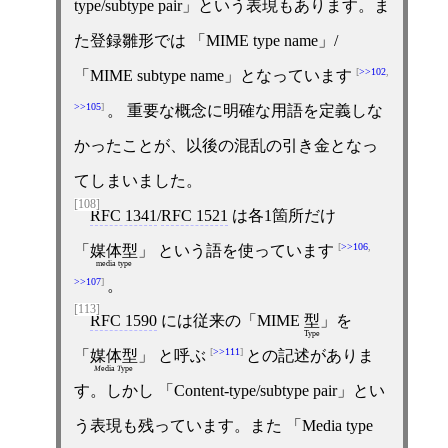
type/subtype pair」という表現もあります。ま
た登録雛形では 「MIME type name」/
>>102
,
「MIME subtype name」となっています
>>105
。 重要な概念に明確な用語を定義しな
かったことが、以後の混乱の引き金となっ
てしまいました。
[108]
RFC 1341
/
RFC 1521
は各1箇所だけ
>>106
,
「
媒体型
」 という語を使っています
media type
>>107
。
[113]
RFC 1590
には従来の「MIME
型
」を
Type
>>111
「
媒体型
」 と呼ぶ
との記述がありま
M
edia
T
ype
す。しかし 「Content-type/subtype pair」とい
う表現も残っています。また 「Media type