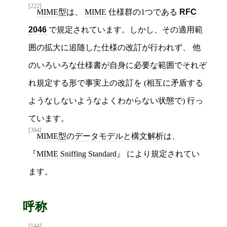
[222]
MIME型
は、
MIME
仕様群の1つである
RFC
2046
で規定されています。しかし、その適用範
囲の拡大に追随した仕様の改訂が行われず、 他
のいろいろな仕様書が自身に必要な範囲でそれぞ
れ規定する形で事実上の改訂を (相互に矛盾する
ようなしないようなよくわからない状態で) 行っ
ています。
[394]
MIME型
の
データモデル
と
構文解析
は、
MIME Sniffing Standard
により規定されてい
ます。
呼称
[144]