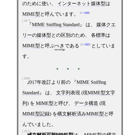
のために使い、
インターネット媒体型
は
>>349
MIME型
と呼んでいます。
[397]
MIME Sniffing Standard
は、
媒体クエ
リー
の
媒体型
との区別のため、 各
標準
は
>>393
MIME型
と呼ぶ
べき
である
としていま
encourage
す。
[399]
2017年
改訂より前の
MIME Sniffing
Standard
は、
文字列
表現 (現
MIME型文字
列
) を
MIME型
と呼び、
データ構造
(現
MIME型記録
) を
構文解析済みMIME型
と呼
んでいました。
[292]
構文解析可能MIME型
は、
MIME型の構文