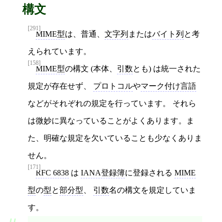
構文
[291]
MIME型
は、普通、
文字列
または
バイト列
と考
えられています。
[158]
MIME型
の構文 (本体、
引数
とも) は統一された
規定が存在せず、
プロトコル
や
マーク付け言語
などがそれぞれの規定を行っています。 それら
は微妙に異なっていることがよくあります。ま
た、明確な規定を欠いていることも少なくありま
せん。
[171]
RFC 6838
は
IANA登録簿
に登録される
MIME
型
の
型
と
部分型
、
引数
名の構文を規定していま
す。