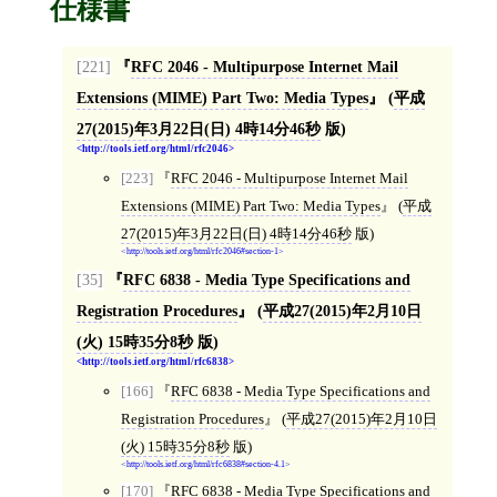
仕様書
[221]
RFC 2046 - Multipurpose Internet Mail
Extensions (MIME) Part Two: Media Types
(
平成
27(2015)年3月22日(日) 4時14分46秒
版)
http://tools.ietf.org/html/rfc2046
[223]
RFC 2046 - Multipurpose Internet Mail
Extensions (MIME) Part Two: Media Types
(
平成
27(2015)年3月22日(日) 4時14分46秒
版)
http://tools.ietf.org/html/rfc2046#section-1
[35]
RFC 6838 - Media Type Specifications and
Registration Procedures
(
平成27(2015)年2月10日
(火) 15時35分8秒
版)
http://tools.ietf.org/html/rfc6838
[166]
RFC 6838 - Media Type Specifications and
Registration Procedures
(
平成27(2015)年2月10日
(火) 15時35分8秒
版)
http://tools.ietf.org/html/rfc6838#section-4.1
[170]
RFC 6838 - Media Type Specifications and