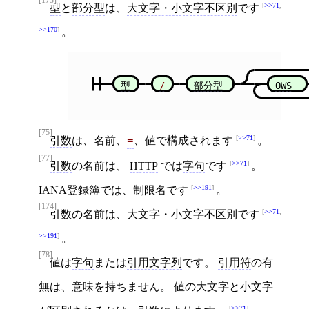
[173]
>>71
,
型
と
部分型
は、
大文字・小文字不区別
です
>>170
。
型
/
部分型
OWS
[75]
>>71
引数
は、名前、
、値で構成されます
。
=
[77]
>>71
引数
の名前は、
HTTP
では
字句
です
。
>>191
IANA登録簿
では、
制限名
です
。
[174]
>>71
,
引数
の名前は、
大文字・小文字不区別
です
>>191
。
[78]
値は
字句
または
引用文字列
です。
引用符
の有
無は、意味を持ちません。 値の大文字と小文字
>>71