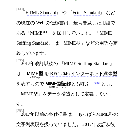
[148]
HTML Standard
や
Fetch Standard
など
の現在の
Web
の
仕様書
は、最も普及した用語で
ある「
MIME型
」を採用しています。
MIME
Sniffing Standard
は「
MIME型
」などの用語を定
義しています。
[396]
2017年
改訂以後の
MIME Sniffing Standard
は、
MIME型
を
RFC 2046
インターネット媒体型
MIME type
>>393
を表すもので
MIME型記録
とも呼ぶ
とし、
MIME type record
「
MIME型
」を
データ構造
として定義していま
す。
[398]
2017年
以前の各
仕様書
は、 もっぱら
MIME型
の
文字列表現を扱っていました。
2017年
改訂以後