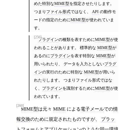
めた特別な
MIME型
を指定させたりします。
つまり
ファイル形式
ではなく、
API
の動作モ
ードの指定のために
MIME型
が使われていま
す。
[256]
プラグイン
の種類を表すために
MIME型
が使
われることがあります。 標準的な
MIME型
が
あるのに
プラグイン
を表す特別な
MIME型
が
用いられたり、 データを入力としない
プラグ
イン
の実行のために特別な
MIME型
が用いら
れたりします。 つまりファイル形式ではな
く、
プラグイン
を識別するために
MIME型
が使
われています。
[260]
MIME型
は元々
MIME
による
電子メール
での
情
報交換
のために規定されたものですが、
プラッ
トフォーム
と
アプリケーション
のような同一環境