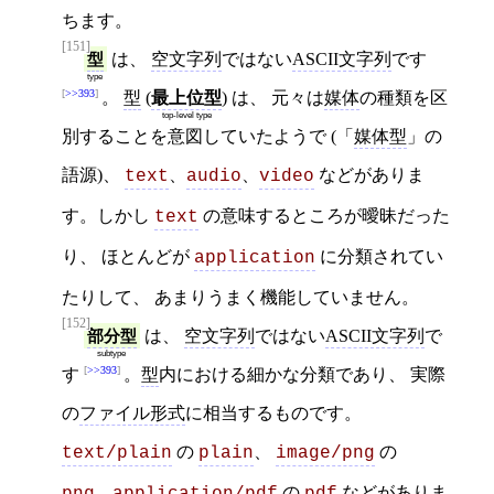
ちます。
[151]
型
は、
空文字列
ではない
ASCII文字列
です
type
>>393
。
型
(
最上位型
) は、 元々は
媒体
の種類を区
top-level type
別することを意図していたようで (「
媒体型
」の
語源)、
、
、
などがありま
text
audio
video
す。しかし
の意味するところが曖昧だった
text
り、 ほとんどが
に分類されてい
application
たりして、 あまりうまく機能していません。
[152]
部分型
は、
空文字列
ではない
ASCII文字列
で
subtype
>>393
す
。
型
内における細かな分類であり、 実際
の
ファイル形式
に相当するものです。
の
、
の
text/plain
plain
image/png
、
の
などがありま