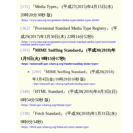
[131]
Media Types
(
平成27(2015)年4月15日(水)
20時20分38秒
版)
https://www.iana.org/assignments/media-types/media-types.xhtml
[362]
Provisional Standard Media Type Registry
(
平
成29(2017)年3月30日(木) 22時14分52秒
)
https://www.iana.org/assignments/provisional-standard-media-types/provisional-
standard-media-types.xml
[393]
MIME Sniffing Standard
(
平成30(2018)年
1月9日(火) 9時13分17秒
)
https://mimesniff.spec.whatwg.org/#understanding-mime-types
[289]
MIME Sniffing Standard
(
平成28(2016)
年3月4日(金) 16時29分10秒
版)
https://mimesniff.spec.whatwg.org/#understanding-mime-types
[349]
HTML Standard
(
平成28(2016)年4月3日(日)
6時54分50秒
版)
https://html.spec.whatwg.org/#mime-type
[338]
Fetch Standard
(
平成30(2018)年1月31日(水)
9時0分34秒
)
https://fetch.spec.whatwg.org/#data-url-struct-mime-type