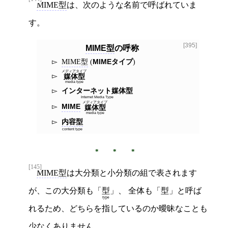
MIME型
は、次のような名前で呼ばれていま
す。
[395]
MIME型
の呼称
MIME型
(
MIMEタイプ
)
メディアタイプ
媒体型
media type
インターネット媒体型
Internet Media Type
メディアタイプ
MIME
媒体型
media type
内容型
content type
[145]
MIME型
は大分類と小分類の組で表されます
が、この大分類も「
型
」、 全体も「型」と呼ば
type
れるため、どちらを指しているのか曖昧なことも
少なくありません。