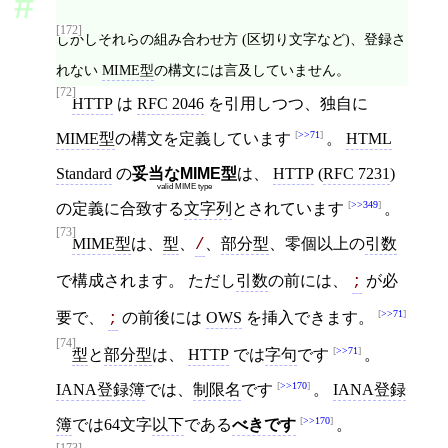
[172]
しかしそれらの組み合わせ方 (区切り文字など)、登録さ
れない
MIME型
の構文には言及していません。
[72]
HTTP
は
RFC 2046
を引用しつつ、独自に
>>71
MIME型
の構文を定義しています
。
HTML
Standard
の
妥当なMIME型
は、
HTTP
(
RFC 7231
)
valid MIME type
>>349
の定義に合致する
文字列
とされています
。
[73]
MIME型
は、
型
、
、
部分型
、零個以上の
引数
/
で構成されます。 ただし
引数
の前には、
が必
;
>>71
要で、
の前後には
OWS
を挿入できます。
;
[74]
>>71
型
と
部分型
は、
HTTP
では
字句
です
。
>>170
IANA登録簿
では、
制限名
です
。
IANA登録
>>170
簿
では64文字
以下
である
べきです
。