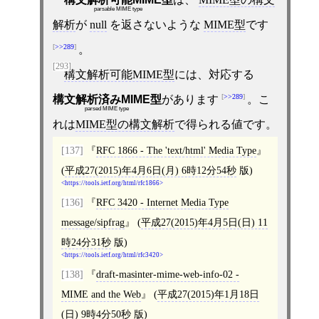
parsable MIME type
解析
が
null
を返さないような
MIME型
です
>>289
。
[293]
構文解析可能MIME型
には、対応する
>>289
構文解析済みMIME型
があります
。こ
parsed MIME type
れは
MIME型の構文解析
で得られる値です。
[137]
RFC 1866 - The 'text/html' Media Type
(
平成27(2015)年4月6日(月) 6時12分54秒
版)
https://tools.ietf.org/html/rfc1866
[136]
RFC 3420 - Internet Media Type
message/sipfrag
(
平成27(2015)年4月5日(日) 11
時24分31秒
版)
https://tools.ietf.org/html/rfc3420
[138]
draft-masinter-mime-web-info-02 -
MIME and the Web
(
平成27(2015)年1月18日
(日) 9時4分50秒
版)