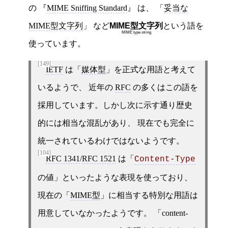
の
MIME Sniffing Standard
は、 「
妥当な
MIME型文字列
」 など
MIME型文字列
という語を
MIME type string
使っています。
[149]
IETF
は「
媒体型
」を正式な用語と考えて
いるようで、 近年の
RFC
の多くはこの語を
採用しています。しかし次に示す通り歴史
的には相当な混乱があり、 現在でも完全に
統一されているわけではないようです。
[104]
RFC 1341
/
RFC 1521
は「
Content-Type
の値」といったような表現を使っており、
現在の「
MIME型
」に相当する特別な用語は
用意していなかったようです。 「content-