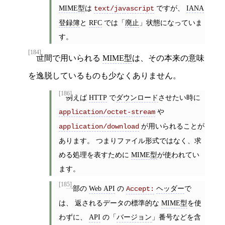
MIME型
は
ですが、
IANA
text/javascript
登録簿
と
RFC
では「
廃止
」状態になっていま
す。
[184]
世間で用いられる
MIME型
は、その本来の意味
を逸脱しているものも少なくありません。
[186]
例えば
HTTP
で
ダウンロード
させたい時に
や
application/octet-stream
が用いられることが
application/download
あります。 つまりファイル形式ではなく、求
める処理を表すために
MIME型
が使われてい
ます。
[185]
一部の
Web API
の
ヘッダー
で
Accept:
は、 返されるデータの標準的な
MIME型
を使
わずに、
API
の「
バージョン
」番号などを含