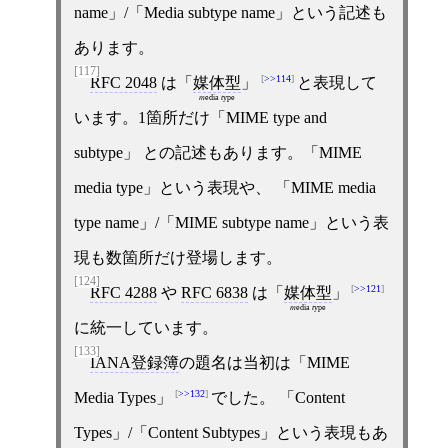
name」/「Media subtype name」という記述も
あります。
[117]
>>114
RFC 2048
は「
媒体型
」
と表現して
m
edia
t
ype
います。1箇所だけ「MIME type and
subtype」 との記述もあります。「MIME
media type」という表現や、 「MIME media
type name」/「MIME subtype name」という表
現も数箇所だけ登場します。
[124]
>>121
RFC 4288
や
RFC 6838
は「
媒体型
」
m
edia
t
ype
に統一しています。
[133]
IANA登録簿
の題名は当初は「MIME
>>132
Media Types」
でした。 「Content
Types」/「Content Subtypes」という表現もあ