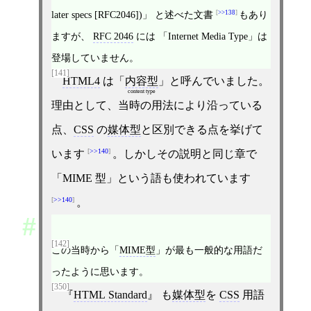
later specs [RFC2046])」 と述べた文書
>>138
もあり
ますが、
RFC 2046
には 「Internet Media Type」は
登場していません。
[141]
HTML4
は「
内容型
」と呼んでいました。
content type
理由として、当時の用法により沿っている
点、
CSS
の
媒体型
と区別できる点を挙げて
>>140
います
。しかしその説明と同じ章で
「MIME 型」という語も使われています
>>140
。
[142]
この当時から「
MIME型
」が最も一般的な用語だ
ったように思います。
[350]
HTML Standard
も
媒体型
を
CSS
用語