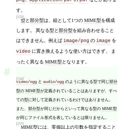
png
application/pdf
pdf
す。
[153]
型
と
部分型
は、組として1つの
MIME型
を構成
します。 異なる
型
と
部分型
を組み合わせること
はできません。例えば
の
を
image/png
image
に置き換えるような使い方はできず、 ま
video
ったく異なる
MIME型
となります。
[154]
と
のように異なる
型
で同じ
部分
video/ogg
audio/ogg
型
の
MIME型
が定義されていることはありますが、すべ
ての
型
に対して定義されているわけではありません。
また、
部分型
が同じだからといって異なる
型
の
MIME型
が同じファイル形式を表しているとは限りません。
[157]
MIME型
には、零個以上の
引数
を指定すること