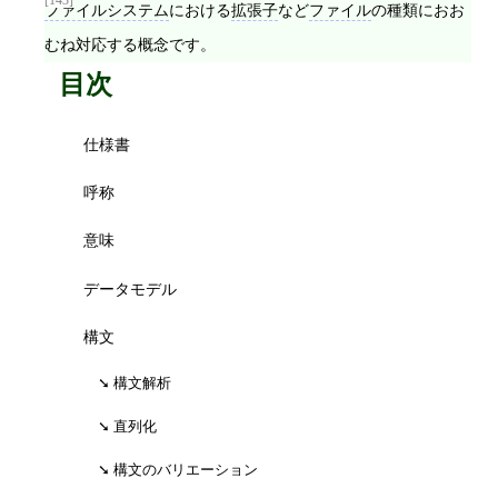
ファイルシステム
における
拡張子
など
ファイル
の種類におお
むね対応する概念です。
目次
仕様書
呼称
意味
データモデル
構文
構文解析
直列化
構文のバリエーション