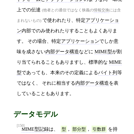
上での伝達
(他者との通信ではなく狭義の
情報交換
には含
で使われたり、特定
アプリケーショ
まれないもの)
ン
内部でのみ使われたりすることもよくありま
す。 その場合、特定
アプリケーション
でしか意
味を成さない
内部データ構造
などに
MIME型
が割
り当てられることもありますし、標準的な
MIME
型
であっても、本来のその定義による
バイト列
等
ではなく、 それに相当する
内部データ構造
を表
していることもあります。
データモデル
[150]
MIME型記録
は、
型
,
部分型
,
引数群
を持