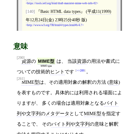
https://tools.ietf.org/html/draft-masinter-mime-web-info-02
[140]
Basic HTML data types
(
平成11(1999)
年12月24日(金) 23時25分40秒
版)
http://www.w3.org/TR/html4/types.html#h-6.7
意味
[290]
資源
の
MIME型
は、 当該
資源
の用法や書式に
MIME type
>>289
ついての技術的
ヒント
です
。
[261]
MIME型
は、その適用対象の解釈の方法 (
意味
)
を表すものです。具体的には利用される場面によ
りますが、 多くの場合は適用対象となる
バイト
列
や
文字列
の
メタデータ
として
MIME型
を指定す
ることで、 その
バイト列
や
文字列
の意味と解釈