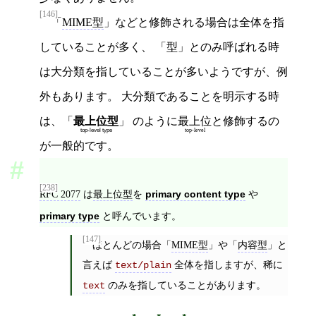
[146]
「
MIME型
」などと修飾される場合は全体を指
していることが多く、 「型」とのみ呼ばれる時
は大分類を指していることが多いようですが、例
外もあります。 大分類であることを明示する時
は、「
最上位型
」 のように
最上位
と修飾するの
top-level type
top-level
が一般的です。
[238]
RFC 2077
は
最上位型
を
primary content type
や
primary type
と呼んでいます。
[147]
ほとんどの場合「
MIME型
」や「
内容型
」と
言えば
全体を指しますが、稀に
text/plain
のみを指していることがあります。
text