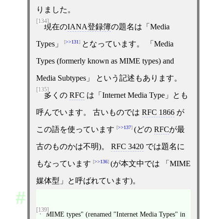
りました。
[134]
現在の
IANA登録簿
の題名は「Media
>>131
Types」
となっています。 「Media
Types (formerly known as MIME types) and
Media Subtypes」 という記述もあります。
[135]
多くの
RFC
は「Internet Media Type」とも
呼んでいます。 古いものでは
RFC 1866
が
>>137
この語を使っています
(どの
RFC
が最
古のものかは不明)。
RFC 3420
では題名に
>>136
もなっています
(が本文中では 「MIME
媒体型」と呼ばれています)。
[139]
「"MIME types" (renamed "Internet Media Types" in