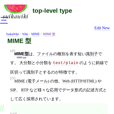
top-level type
三
Edit
New
SuikaWiki
>
Wiki
>
MIME
>
MIME 型
MIME 型
[45]
MIME型
は、
ファイル
の種別を表す短い
識別子
で
MIME type
す。 大分類と小分類を
のように
斜線
で
text/plain
区切って識別子とするのが特徴です。
[21]
MIME
(
電子メール
) の他、
Web
(
HTTP
/
HTML
) や
SIP
、
RTP
など様々な
応用
でデータ形式の記述方式と
して広く採用されています。
[143]