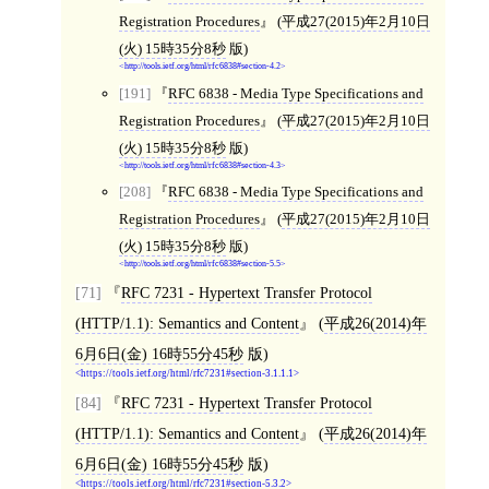
Registration Procedures
(
平成27(2015)年2月10日
(火) 15時35分8秒
版)
http://tools.ietf.org/html/rfc6838#section-4.2
[191]
RFC 6838 - Media Type Specifications and
Registration Procedures
(
平成27(2015)年2月10日
(火) 15時35分8秒
版)
http://tools.ietf.org/html/rfc6838#section-4.3
[208]
RFC 6838 - Media Type Specifications and
Registration Procedures
(
平成27(2015)年2月10日
(火) 15時35分8秒
版)
http://tools.ietf.org/html/rfc6838#section-5.5
[71]
RFC 7231 - Hypertext Transfer Protocol
(HTTP/1.1): Semantics and Content
(
平成26(2014)年
6月6日(金) 16時55分45秒
版)
https://tools.ietf.org/html/rfc7231#section-3.1.1.1
[84]
RFC 7231 - Hypertext Transfer Protocol
(HTTP/1.1): Semantics and Content
(
平成26(2014)年
6月6日(金) 16時55分45秒
版)
https://tools.ietf.org/html/rfc7231#section-5.3.2