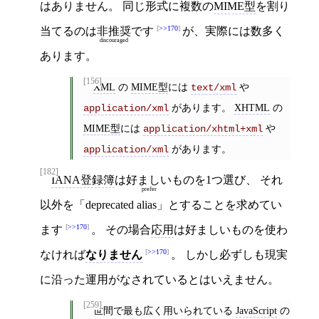
はありません。 同じ形式に複数の
MIME型
を割り
>>170
当てるのは
非推奨
です
が、実際には数多く
discouraged
あります。
[156]
XML
の
MIME型
には
や
text/xml
があります。
XHTML
の
application/xml
MIME型
には
や
application/xhtml+xml
があります。
application/xml
[182]
IANA登録簿
は
好ましい
ものを1つ選び、 それ
prefer
以外を「deprecated alias」とすることを求めてい
>>170
ます
。 その場合
応用
は好ましいものを使わ
>>170
なければ
なりません
。 しかし必ずしも現実
に沿った運用がなされているとはいえません。
[259]
世間で最も広く用いられている
JavaScript
の