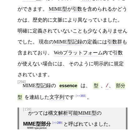
ができます。
MIME型
が
引数
を含められるかどう
かは、歴史的に文脈により異なっていました。
明確に定義されていないことも少なくありません
でした。 現在の
MIME型記録
の定義には
引数群
も
含まれており、
Webプラットフォーム
内で
引数
が使えない場合には、 そのように明示的に規定
されています。
[294]
MIME型記録
の
essence
は、
型
、
、
部分
/
>>393
型
を連結した
文字列
です
。
[159]
かつては
構文解析可能MIME型
の
>>289
MIME型部分
と呼ばれていました。
MIME type portion