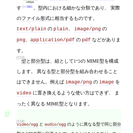
subtype
>>393
す
。
型
内における細かな分類であり、 実際
の
ファイル形式
に相当するものです。
の
、
の
text/plain
plain
image/png
、
の
などがありま
png
application/pdf
pdf
す。
[153]
型
と
部分型
は、組として1つの
MIME型
を構成
します。 異なる
型
と
部分型
を組み合わせること
はできません。例えば
の
を
image/png
image
に置き換えるような使い方はできず、 ま
video
ったく異なる
MIME型
となります。
[154]
と
のように異なる
型
で同じ
部分
video/ogg
audio/ogg