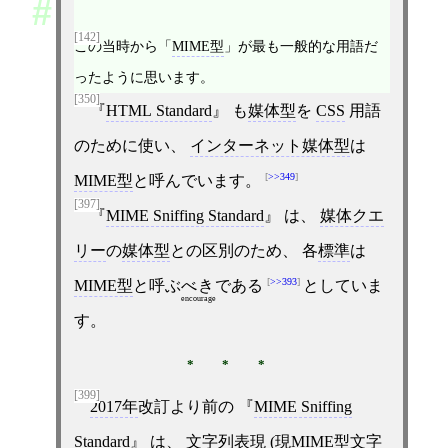
[142]
この当時から「
MIME型
」が最も一般的な用語だ
ったように思います。
[350]
HTML Standard
も
媒体型
を
CSS
用語
のために使い、
インターネット媒体型
は
>>349
MIME型
と呼んでいます。
[397]
MIME Sniffing Standard
は、
媒体クエ
リー
の
媒体型
との区別のため、 各
標準
は
>>393
MIME型
と呼ぶ
べき
である
としていま
encourage
す。
[399]
2017年
改訂より前の
MIME Sniffing
Standard
は、
文字列
表現 (現
MIME型文字