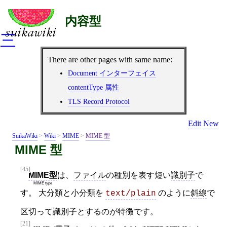
内容型
三
There are other pages with same name:
Document インターフェイス
contentType 属性
TLS Record Protocol
Edit
New
SuikaWiki
>
Wiki
>
MIME
>
MIME 型
MIME 型
[45]
MIME型
は、
ファイル
の種別を表す短い
識別子
で
MIME type
す。 大分類と小分類を
のように
斜線
で
text/plain
区切って識別子とするのが特徴です。
[21]