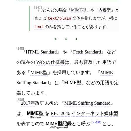
[147]
ほとんどの場合「
MIME型
」や「
内容型
」と
言えば
全体を指しますが、稀に
text/plain
のみを指していることがあります。
text
[148]
HTML Standard
や
Fetch Standard
など
の現在の
Web
の
仕様書
は、最も普及した用語で
ある「
MIME型
」を採用しています。
MIME
Sniffing Standard
は「
MIME型
」などの用語を定
義しています。
[396]
2017年
改訂以後の
MIME Sniffing Standard
は、
MIME型
を
RFC 2046
インターネット媒体型
MIME type
>>393
を表すもので
MIME型記録
とも呼ぶ
とし、
MIME type record