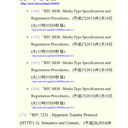
http://tools.ietf.org/html/rfc6838
[166]
RFC 6838 - Media Type Specifications and
Registration Procedures
(
平成27(2015)年2月10日
(火) 15時35分8秒
版)
http://tools.ietf.org/html/rfc6838#section-4.1
[170]
RFC 6838 - Media Type Specifications and
Registration Procedures
(
平成27(2015)年2月10日
(火) 15時35分8秒
版)
http://tools.ietf.org/html/rfc6838#section-4.2
[191]
RFC 6838 - Media Type Specifications and
Registration Procedures
(
平成27(2015)年2月10日
(火) 15時35分8秒
版)
http://tools.ietf.org/html/rfc6838#section-4.3
[208]
RFC 6838 - Media Type Specifications and
Registration Procedures
(
平成27(2015)年2月10日
(火) 15時35分8秒
版)
http://tools.ietf.org/html/rfc6838#section-5.5
[71]
RFC 7231 - Hypertext Transfer Protocol
(HTTP/1.1): Semantics and Content
(
平成26(2014)年