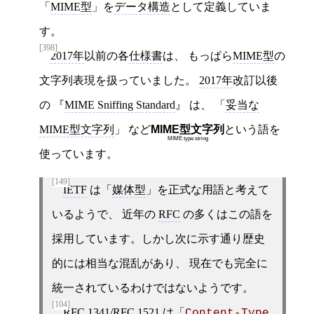
「
MIME型
」を
データ構造
として定義していま
す。
[398]
2017年
以前の各
仕様書
は、 もっぱら
MIME型
の
文字列表現を扱っていました。
2017年
改訂以後
の
MIME Sniffing Standard
は、 「
妥当な
MIME型文字列
」 など
MIME型文字列
という語を
MIME type string
使っています。
[149]
IETF
は「
媒体型
」を正式な用語と考えて
いるようで、 近年の
RFC
の多くはこの語を
採用しています。しかし次に示す通り歴史
的には相当な混乱があり、 現在でも完全に
統一されているわけではないようです。
[104]
RFC 1341
/
RFC 1521
は「
Content-Type