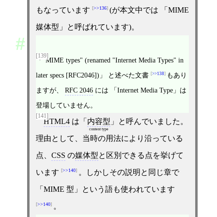
>>136
もなっています
(が本文中では 「MIME
媒体型」と呼ばれています)。
[139]
「"MIME types" (renamed "Internet Media Types" in
later specs [RFC2046])」 と述べた文書
>>138
もあり
ますが、
RFC 2046
には 「Internet Media Type」は
登場していません。
[141]
HTML4
は「
内容型
」と呼んでいました。
content type
理由として、当時の用法により沿っている
点、
CSS
の
媒体型
と区別できる点を挙げて
>>140
います
。しかしその説明と同じ章で
「MIME 型」という語も使われています
>>140
。