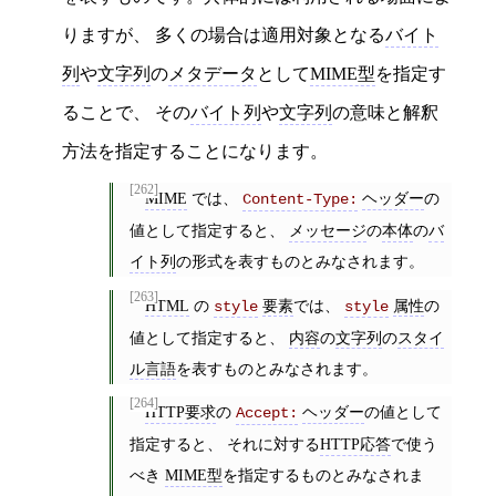
りますが、 多くの場合は適用対象となる
バイト
列
や
文字列
の
メタデータ
として
MIME型
を指定す
ることで、 その
バイト列
や
文字列
の意味と解釈
方法を指定することになります。
[262]
MIME
では、
ヘッダー
の
Content-Type:
値として指定すると、
メッセージ
の
本体
の
バ
イト列
の形式を表すものとみなされます。
[263]
HTML
の
要素
では、
属性
の
style
style
値として指定すると、
内容
の
文字列
の
スタイ
ル言語
を表すものとみなされます。
[264]
HTTP要求
の
ヘッダー
の値として
Accept:
指定すると、 それに対する
HTTP応答
で使う
べき
MIME型
を指定するものとみなされま