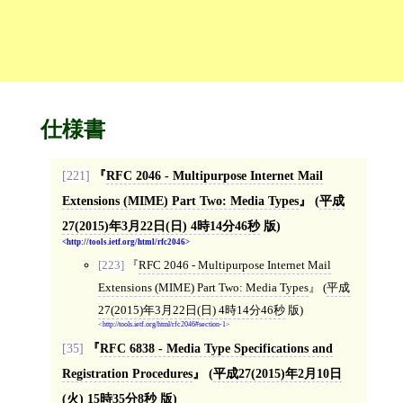
仕様書
[221]
RFC 2046 - Multipurpose Internet Mail
Extensions (MIME) Part Two: Media Types
(
平成
27(2015)年3月22日(日) 4時14分46秒
版)
http://tools.ietf.org/html/rfc2046
[223]
RFC 2046 - Multipurpose Internet Mail
Extensions (MIME) Part Two: Media Types
(
平成
27(2015)年3月22日(日) 4時14分46秒
版)
http://tools.ietf.org/html/rfc2046#section-1
[35]
RFC 6838 - Media Type Specifications and
Registration Procedures
(
平成27(2015)年2月10日
(火) 15時35分8秒
版)