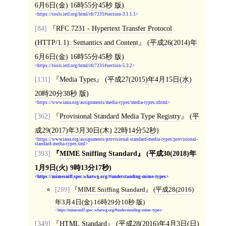
6月6日(金) 16時55分45秒
版)
https://tools.ietf.org/html/rfc7231#section-3.1.1.1
[84]
RFC 7231 - Hypertext Transfer Protocol
(HTTP/1.1): Semantics and Content
(
平成26(2014)年
6月6日(金) 16時55分45秒
版)
https://tools.ietf.org/html/rfc7231#section-5.3.2
[131]
Media Types
(
平成27(2015)年4月15日(水)
20時20分38秒
版)
https://www.iana.org/assignments/media-types/media-types.xhtml
[362]
Provisional Standard Media Type Registry
(
平
成29(2017)年3月30日(木) 22時14分52秒
)
https://www.iana.org/assignments/provisional-standard-media-types/provisional-
standard-media-types.xml
[393]
MIME Sniffing Standard
(
平成30(2018)年
1月9日(火) 9時13分17秒
)
https://mimesniff.spec.whatwg.org/#understanding-mime-types
[289]
MIME Sniffing Standard
(
平成28(2016)
年3月4日(金) 16時29分10秒
版)
https://mimesniff.spec.whatwg.org/#understanding-mime-types
[349]
HTML Standard
(
平成28(2016)年4月3日(日)