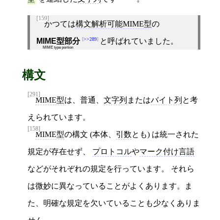
[159]
かつては
構文解析可能MIME型
の
>>289
MIME型部分
と呼ばれていました。
MIME type portion
構文
[291]
MIME型
は、普通、
文字列
または
バイト列
と考
えられています。
[158]
MIME型
の構文 (本体、
引数
とも) は統一された
規定が存在せず、
プロトコル
や
マーク付け言語
などがそれぞれの規定を行っています。 それら
は微妙に異なっていることがよくあります。ま
た、明確な規定を欠いていることも少なくありま