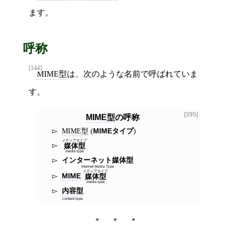
ます。
呼称
[144]
MIME型
は、次のような名前で呼ばれていま
す。
[395]
MIME型
の呼称
MIME型
(
MIMEタイプ
)
メディアタイプ
媒体型
media type
インターネット媒体型
Internet Media Type
メディアタイプ
MIME
媒体型
media type
内容型
content type