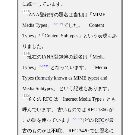
に統一しています。
[133]
IANA登録簿
の題名は当初は「MIME
>>132
Media Types」
でした。 「Content
Types」/「Content Subtypes」という表現もあ
りました。
[134]
現在の
IANA登録簿
の題名は「Media
>>131
Types」
となっています。 「Media
Types (formerly known as MIME types) and
Media Subtypes」 という記述もあります。
[135]
多くの
RFC
は「Internet Media Type」とも
呼んでいます。 古いものでは
RFC 1866
が
>>137
この語を使っています
(どの
RFC
が最
古のものかは不明)。
RFC 3420
では題名に