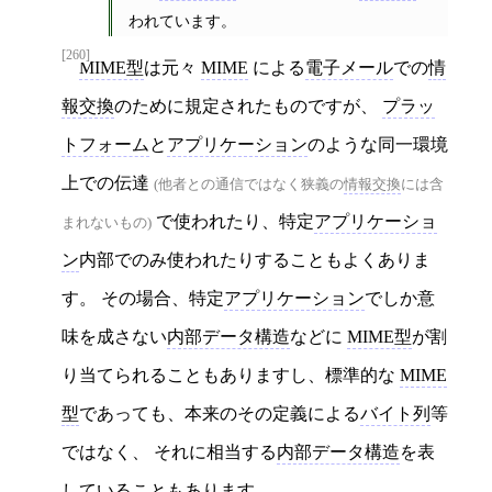
われています。
[260]
MIME型
は元々
MIME
による
電子メール
での
情
報交換
のために規定されたものですが、
プラッ
トフォーム
と
アプリケーション
のような同一環境
上での伝達
(他者との通信ではなく狭義の
情報交換
には含
で使われたり、特定
アプリケーショ
まれないもの)
ン
内部でのみ使われたりすることもよくありま
す。 その場合、特定
アプリケーション
でしか意
味を成さない
内部データ構造
などに
MIME型
が割
り当てられることもありますし、標準的な
MIME
型
であっても、本来のその定義による
バイト列
等
ではなく、 それに相当する
内部データ構造
を表
していることもあります。