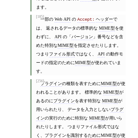
ます。
[185]
一部の
Web API
の
ヘッダー
で
Accept:
は、 返されるデータの標準的な
MIME型
を使
わずに、
API
の「
バージョン
」番号などを含
めた特別な
MIME型
を指定させたりします。
つまり
ファイル形式
ではなく、
API
の動作モ
ードの指定のために
MIME型
が使われていま
す。
[256]
プラグイン
の種類を表すために
MIME型
が使
われることがあります。 標準的な
MIME型
が
あるのに
プラグイン
を表す特別な
MIME型
が
用いられたり、 データを入力としない
プラグ
イン
の実行のために特別な
MIME型
が用いら
れたりします。 つまりファイル形式ではな
く、
プラグイン
を識別するために
MIME型
が使