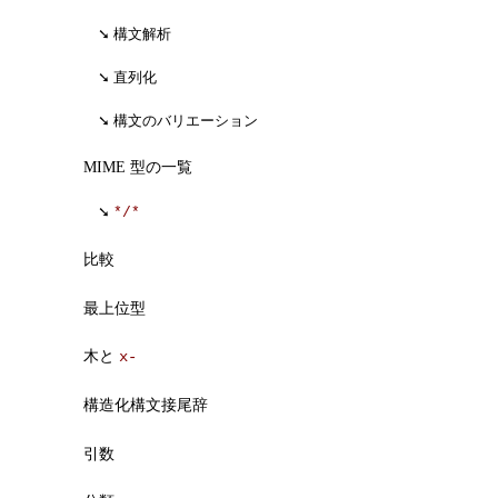
構文解析
直列化
構文のバリエーション
MIME 型の一覧
*/*
比較
最上位型
木と
x-
構造化構文接尾辞
引数