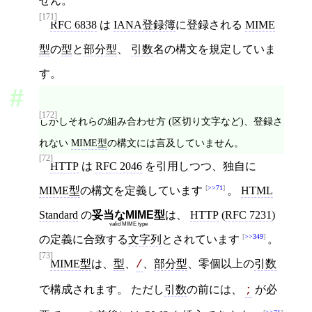
せん。
[171]
RFC 6838
は
IANA登録簿
に登録される
MIME
型
の
型
と
部分型
、
引数
名の構文を規定していま
す。
[172]
しかしそれらの組み合わせ方 (区切り文字など)、登録さ
れない
MIME型
の構文には言及していません。
[72]
HTTP
は
RFC 2046
を引用しつつ、独自に
>>71
MIME型
の構文を定義しています
。
HTML
Standard
の
妥当なMIME型
は、
HTTP
(
RFC 7231
)
valid MIME type
>>349
の定義に合致する
文字列
とされています
。
[73]
MIME型
は、
型
、
、
部分型
、零個以上の
引数
/
で構成されます。 ただし
引数
の前には、
が必
;