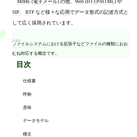
MIME
(
電子メール
) の他、
Web
(
HTTP
/
HTML
) や
SIP
、
RTP
など様々な
応用
でデータ形式の記述方式と
して広く採用されています。
[143]
ファイルシステム
における
拡張子
など
ファイル
の種類におお
むね対応する概念です。
目次
仕様書
呼称
意味
データモデル
構文