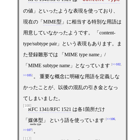
の値」といったような表現を使っており、
現在の「
MIME型
」に相当する特別な用語は
用意していなかったようです。 「content-
type/subtype pair」という表現もあります。ま
た登録雛形では 「MIME type name」/
>>102
,
「MIME subtype name」となっています
>>105
。 重要な概念に明確な用語を定義しな
かったことが、以後の混乱の引き金となっ
てしまいました。
[108]
RFC 1341
/
RFC 1521
は各1箇所だけ
>>106
,
「
媒体型
」 という語を使っています
media type
>>107
。
[113]