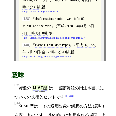
時24分31秒
版)
https://tools.ietf.org/html/rfc3420
[138]
draft-masinter-mime-web-info-02 -
MIME and the Web
(
平成27(2015)年1月18日
(日) 9時4分50秒
版)
https://tools.ietf.org/html/draft-masinter-mime-web-info-02
[140]
Basic HTML data types
(
平成11(1999)
年12月24日(金) 23時25分40秒
版)
http://www.w3.org/TR/html4/types.html#h-6.7
意味
[290]
資源
の
MIME型
は、 当該
資源
の用法や書式に
MIME type
>>289
ついての技術的
ヒント
です
。
[261]
MIME型
は、その適用対象の解釈の方法 (
意味
)
を表すものです。具体的には利用される場面によ