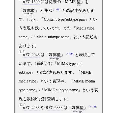
RFC 1590
には従来の「MIME
型
」を
Type
>>111
「
媒体型
」 と呼ぶ
との記述がありま
M
edia
T
ype
す。しかし 「Content-type/subtype pair」とい
う表現も残っています。また 「Media type
name」/「Media subtype name」という記述も
あります。
[117]
>>114
RFC 2048
は「
媒体型
」
と表現して
m
edia
t
ype
います。1箇所だけ「MIME type and
subtype」 との記述もあります。「MIME
media type」という表現や、 「MIME media
type name」/「MIME subtype name」という表
現も数箇所だけ登場します。
[124]
>>121
RFC 4288
や
RFC 6838
は「
媒体型
」
m
edia
t
ype