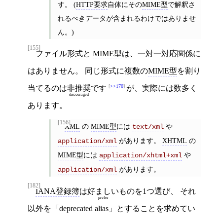
す。 (
HTTP要求
自体にその
MIME型
で解釈さ
れるべきデータが含まれるわけではありませ
ん。)
[155]
ファイル形式と
MIME型
は、一対一対応関係に
はありません。 同じ形式に複数の
MIME型
を割り
>>170
当てるのは
非推奨
です
が、実際には数多く
discouraged
あります。
[156]
XML
の
MIME型
には
や
text/xml
があります。
XHTML
の
application/xml
MIME型
には
や
application/xhtml+xml
があります。
application/xml
[182]
IANA登録簿
は
好ましい
ものを1つ選び、 それ
prefer
以外を「deprecated alias」とすることを求めてい