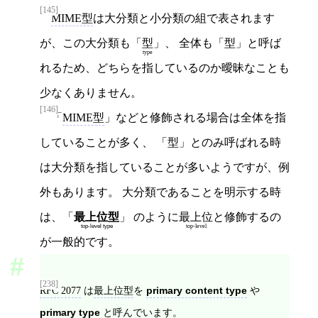
[145]
MIME型
は大分類と小分類の組で表されます
が、この大分類も「
型
」、 全体も「型」と呼ば
type
れるため、どちらを指しているのか曖昧なことも
少なくありません。
[146]
「
MIME型
」などと修飾される場合は全体を指
していることが多く、 「型」とのみ呼ばれる時
は大分類を指していることが多いようですが、例
外もあります。 大分類であることを明示する時
は、「
最上位型
」 のように
最上位
と修飾するの
top-level type
top-level
が一般的です。
[238]
RFC 2077
は
最上位型
を
primary content type
や
primary type
と呼んでいます。