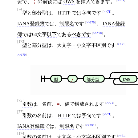
>>71
要で、
の前後には
OWS
を挿入できます。
;
[74]
>>71
型
と
部分型
は、
HTTP
では
字句
です
。
>>170
IANA登録簿
では、
制限名
です
。
IANA登録
>>170
簿
では64文字
以下
である
べきです
。
[173]
>>71
,
型
と
部分型
は、
大文字・小文字不区別
です
>>170
。
型
/
部分型
OWS
[75]
>>71
引数
は、名前、
、値で構成されます
。
=
[77]
>>71
引数
の名前は、
HTTP
では
字句
です
。
>>191
IANA登録簿
では、
制限名
です
。
[174]
>>71
,
引数
の名前は、
大文字・小文字不区別
です