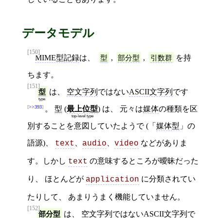
データモデル
[150]
MIME型記録
は、
型
,
部分型
,
引数群
を持
ちます。
[151]
型
は、
空文字列
ではない
ASCII文字列
です
type
>>393
。
型
(
最上位型
) は、 元々は
媒体
の種類を区
top-level type
別することを意図していたようで (「
媒体型
」の
語源)、
、
、
などがありま
text
audio
video
す。しかし
の意味するところが曖昧だった
text
り、 ほとんどが
に分類されてい
application
たりして、 あまりうまく機能していません。
[152]
部分型
は、
空文字列
ではない
ASCII文字列
で