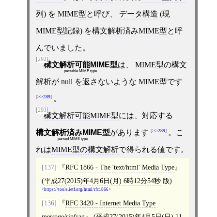
列
) を
MIME型
と呼び、
データ構造
(現
MIME型記録
) を
構文解析済みMIME型
と呼
んでいました。
[292]
構文解析可能MIME型
は、
MIME型の構文
parsable MIME type
解析
が
null
を返さないような
MIME型
です
>>289
。
[293]
構文解析可能MIME型
には、対応する
>>289
構文解析済みMIME型
があります
。こ
parsed MIME type
れは
MIME型の構文解析
で得られる値です。
[137]
RFC 1866 - The 'text/html' Media Type
(
平成27(2015)年4月6日(月) 6時12分54秒
版)
https://tools.ietf.org/html/rfc1866
[136]
RFC 3420 - Internet Media Type
message/sipfrag
(
平成27(2015)年4月5日(日) 11