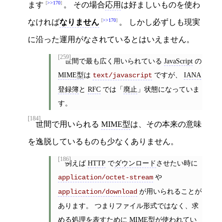
>>170
ます
。 その場合
応用
は好ましいものを使わ
>>170
なければ
なりません
。 しかし必ずしも現実
に沿った運用がなされているとはいえません。
[259]
世間で最も広く用いられている
JavaScript
の
MIME型
は
ですが、
IANA
text/javascript
登録簿
と
RFC
では「
廃止
」状態になっていま
す。
[184]
世間で用いられる
MIME型
は、その本来の意味
を逸脱しているものも少なくありません。
[186]
例えば
HTTP
で
ダウンロード
させたい時に
や
application/octet-stream
が用いられることが
application/download
あります。 つまりファイル形式ではなく、求
める処理を表すために
MIME型
が使われてい