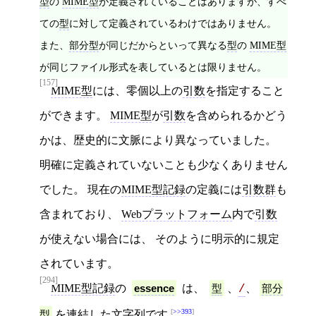
型
の
MIME型
が定義されていることはありますが、すべ
ての
型
に対して定義されているわけではありません。
また、
部分型
が同じだからといって異なる
型
の
MIME型
が同じファイル形式を表しているとは限りません。
[157]
MIME型
には、零個以上の
引数
を指定すること
ができます。
MIME型
が
引数
を含められるかどう
かは、歴史的に文脈により異なっていました。
明確に定義されていないことも少なくありません
でした。 現在の
MIME型記録
の定義には
引数群
も
含まれており、
Webプラットフォーム
内で
引数
が使えない場合には、 そのように明示的に規定
されています。
[294]
MIME型記録
の
essence
は、
型
、
、
部分
/
>>393
型
を連結した
文字列
です
。