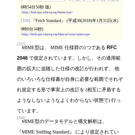
6時54分50秒
版)
https://html.spec.whatwg.org/#mime-type
[338]
Fetch Standard
(
平成30(2018)年1月31日(水)
9時0分34秒
)
https://fetch.spec.whatwg.org/#data-url-struct-mime-type
[222]
MIME型
は、
MIME
仕様群の1つである
RFC
2046
で規定されています。しかし、その適用範
囲の拡大に追随した仕様の改訂が行われず、 他
のいろいろな仕様書が自身に必要な範囲でそれぞ
れ規定する形で事実上の改訂を (相互に矛盾する
ようなしないようなよくわからない状態で) 行っ
ています。
[394]
MIME型
の
データモデル
と
構文解析
は、
MIME Sniffing Standard
により規定されてい