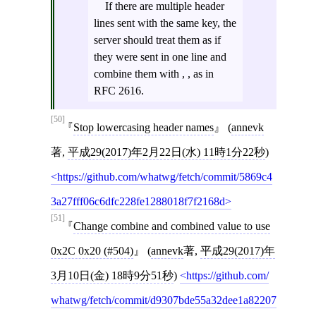
If there are multiple header
lines sent with the same key, the
server should treat them as if
they were sent in one line and
combine them with , , as in
RFC 2616.
[50]
Stop lowercasing header names
(
annevk
著,
平成29(2017)年2月22日(水) 11時1分22秒
)
https://github.com/whatwg/fetch/commit/5869c4
3a27fff06c6dfc228fe1288018f7f2168d
[51]
Change combine and combined value to use
0x2C 0x20 (#504)
(
annevk
著,
平成29(2017)年
3月10日(金) 18時9分51秒
)
https://github.com/
whatwg/fetch/commit/d9307bde55a32dee1a82207