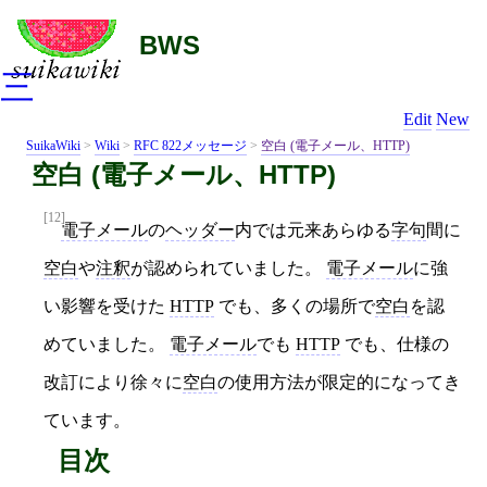
BWS
三
Edit
New
SuikaWiki
>
Wiki
>
RFC 822メッセージ
>
空白 (電子メール、HTTP)
空白 (電子メール、HTTP)
[12]
電子メール
の
ヘッダー
内では元来あらゆる
字句
間に
空白
や
注釈
が認められていました。
電子メール
に強
い影響を受けた
HTTP
でも、多くの場所で
空白
を認
めていました。
電子メール
でも
HTTP
でも、仕様の
改訂により徐々に
空白
の使用方法が限定的になってき
ています。
目次