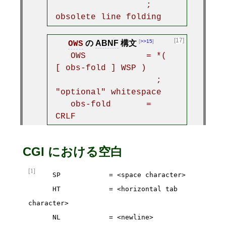
                  ; 
obsolete line folding
[17]
>>15
の
ABNF
構文
OWS
   OWS            = *( 
[ obs-fold ] WSP )

                    ; 
"optional" whitespace

   obs-fold       = 
CRLF
CGI における空白
[1]
      SP            = <space character>

      HT            = <horizontal tab 
character>

      NL            = <newline>
