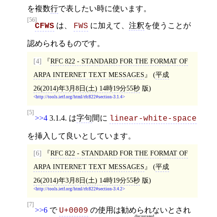
を複数
行
で表したい時に使います。
[56]
は、
に加えて、
注釈
を使うことが
CFWS
FWS
認められるものです。
[4]
RFC 822 - STANDARD FOR THE FORMAT OF
ARPA INTERNET TEXT MESSAGES
(
平成
26(2014)年3月8日(土) 14時19分55秒
版)
http://tools.ietf.org/html/rfc822#section-3.1.4
[5]
>>4
3.1.4. は
字句
間に
linear-white-space
を挿入して良いとしています。
[6]
RFC 822 - STANDARD FOR THE FORMAT OF
ARPA INTERNET TEXT MESSAGES
(
平成
26(2014)年3月8日(土) 14時19分55秒
版)
http://tools.ietf.org/html/rfc822#section-3.4.2
[7]
>>6
で
の使用は
勧められない
とされ
U+0009
discouraged