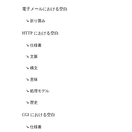
電子メールにおける空白
折り畳み
HTTP における空白
仕様書
文脈
構文
意味
処理モデル
歴史
CGI における空白
仕様書