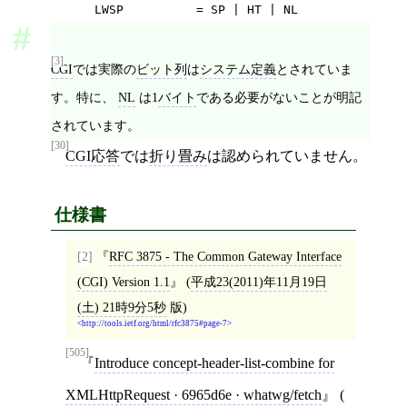
      LWSP          = SP | HT | NL
[3]
CGI
では実際の
ビット列
は
システム定義
とされていま
す。特に、
NL
は1
バイト
である必要がないことが明記
されています。
[30]
CGI応答
では
折り畳み
は認められていません。
仕様書
[2]
RFC 3875 - The Common Gateway Interface
(CGI) Version 1.1
(
平成23(2011)年11月19日
(土) 21時9分5秒
版)
http://tools.ietf.org/html/rfc3875#page-7
[505]
Introduce concept-header-list-combine for
XMLHttpRequest · 6965d6e · whatwg/fetch
(