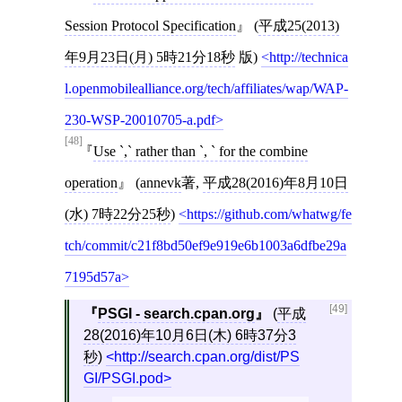
Session Protocol Specification
(
平成25(2013)
年9月23日(月) 5時21分18秒
版)
http://technica
l.openmobilealliance.org/tech/affiliates/wap/WAP-
230-WSP-20010705-a.pdf
[48]
Use `,` rather than `, ` for the combine
operation
(
annevk
著,
平成28(2016)年8月10日
(水) 7時22分25秒
)
https://github.com/whatwg/fe
tch/commit/c21f8bd50ef9e919e6b1003a6dfbe29a
7195d57a
[49]
PSGI - search.cpan.org
(
平成
28(2016)年10月6日(木) 6時37分3
秒
)
http://search.cpan.org/dist/PS
GI/PSGI.pod