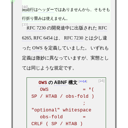
[44]
開始行
は
ヘッダー
ではありませんから、そもそも
行折り畳み
は使えません。
[33]
RFC 7230
の開発途中に出版された
RFC
6265
,
RFC 6454
は、
RFC 7230
とは少し違
った
OWS
を定義していました。 いずれも
定義は微妙に異なっていますが、実態とし
ては同じような規定です。
[16]
>>14
の
ABNF
構文
OWS
   OWS            = *( 
SP / HTAB / obs-fold )

                  ; 
"optional" whitespace

   obs-fold       = 
CRLF ( SP / HTAB )
