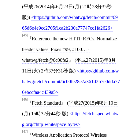
(
平成26(2014)年6月23日(月) 21時28分35秒
版))
https://github.com/whatwg/fetch/commit/69
65d6e4e9cc2705f1ca2b230a77747cc1fa2626
[45]
Reference the new HTTP RFCs. Normalize
header values. Fixes #99, #100… ·
whatwg/fetch@6c00fe2
(
平成27(2015)年8月
11日(火) 2時37分31秒
版)
https://github.com/w
hatwg/fetch/commit/6c00fe28e7a361d2b7e0dda77
6ebccfaa4c439a5
[46]
Fetch Standard
(
平成27(2015)年8月10日
(月) 15時32分44秒
版)
https://fetch.spec.whatw
g.org/#http-whitespace-bytes
[47]
Wireless Application Protocol Wireless