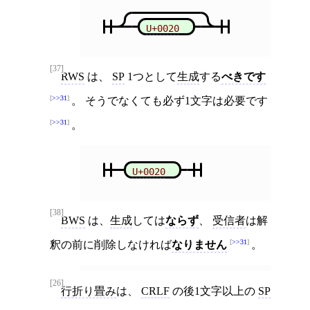
U+0020
[37]
RWS
は、
SP
1つとして
生成
する
べきです
>>31
。 そうでなくても必ず1文字は必要です
>>31
。
U+0020
[38]
BWS
は、
生成
しては
ならず
、
受信者
は解
>>31
釈の前に削除しなければ
なりません
。
[26]
行折り畳み
は、
CRLF
の後1文字以上の
SP