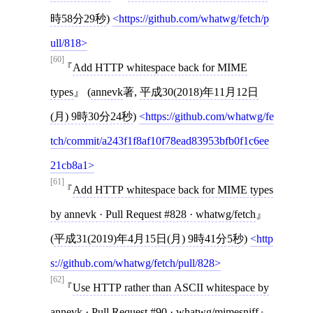
時58分29秒
)
https://github.com/whatwg/fetch/p
ull/818
[60]
Add HTTP whitespace back for MIME
types
(
annevk
著,
平成30(2018)年11月12日
(月) 9時30分24秒
)
https://github.com/whatwg/fe
tch/commit/a243f1f8af10f78ead83953bfb0f1c6ee
21cb8a1
[61]
Add HTTP whitespace back for MIME types
by annevk · Pull Request #828 · whatwg/fetch
(
平成31(2019)年4月15日(月) 9時41分5秒
)
http
s://github.com/whatwg/fetch/pull/828
[62]
Use HTTP rather than ASCII whitespace by
annevk · Pull Request #90 · whatwg/mimesniff