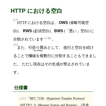
HTTP における空白
[13]
HTTP
における
空白
は、
OWS
(省略可能空
白)、
RWS
(必須空白)、
BWS
(「悪い」空白) に
>>31
分類されています
。
[32]
また、
行折り畳み
として、
改行
と
空白
を続け
line folding
ることで
欄値
を複数行に分割することもできまし
た。 ただし現在はその
生成
が禁止されていま
す。
仕様書
[31]
RFC 7230 - Hypertext Transfer Protocol
(HTTP/1.1): Message Syntax and Routing
(
平成