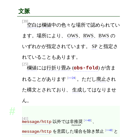
文脈
[39]
空白
は
欄値
中の色々な場所で認められてい
ます。場所により、
OWS
、
RWS
、
BWS
の
いずれかが指定されています。
SP
と指定さ
れていることもあります。
[25]
欄値
には
行折り畳み
(
) が含ま
obs-fold
>>24
れることがあります
。ただし
廃止
され
た構文とされており、
生成
してはなりませ
ん。
[41]
以外では
非推奨
>>40
、
message/http
deprecated
を意図した場合を除き禁止
>>40
と
message/http