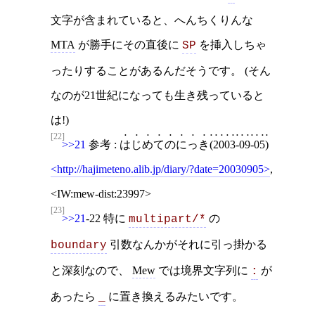
文字が含まれていると、へんちくりんな
MTA
が勝手にその直後に
を挿入しちゃ
SP
ったりすることがあるんだそうです。 (そん
なのが21世紀になっても生き残っていると
は!)
[22]
>>21
参考 :
はじめてのにっき(2003-09-05)
http://hajimeteno.alib.jp/diary/?date=20030905
,
IW:mew-dist:23997
[23]
>>21
-22 特に
の
multipart/*
引数なんかがそれに引っ掛かる
boundary
と深刻なので、
Mew
では境界文字列に
が
:
あったら
に置き換えるみたいです。
_