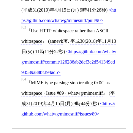
(
平成31(2019)年4月15日(月) 9時41分26秒
)
htt
ps://github.com/whatwg/mimesniff/pull/90
[63]
Use HTTP whitespace rather than ASCII
whitespace
(
annevk
著,
平成30(2018)年11月13
日(火) 11時11分52秒
)
https://github.com/whatw
g/mimesniff/commit/126286ab2dcf3e2d541349ed
93539a88bf394ad5
[64]
MIME type parsing: stop treating 0x0C as
whitespace · Issue #89 · whatwg/mimesniff
(
平
成31(2019)年4月15日(月) 9時44分7秒
)
https://
github.com/whatwg/mimesniff/issues/89