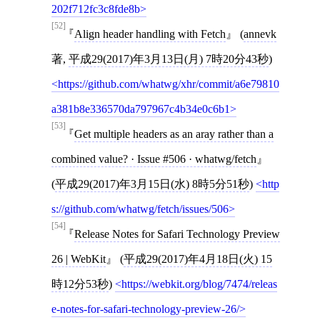
202f712fc3c8fde8b
[52]
Align header handling with Fetch
(
annevk
著,
平成29(2017)年3月13日(月) 7時20分43秒
)
https://github.com/whatwg/xhr/commit/a6e79810
a381b8e336570da797967c4b34e0c6b1
[53]
Get multiple headers as an aray rather than a
combined value? · Issue #506 · whatwg/fetch
(
平成29(2017)年3月15日(水) 8時5分51秒
)
http
s://github.com/whatwg/fetch/issues/506
[54]
Release Notes for Safari Technology Preview
26 | WebKit
(
平成29(2017)年4月18日(火) 15
時12分53秒
)
https://webkit.org/blog/7474/releas
e-notes-for-safari-technology-preview-26/