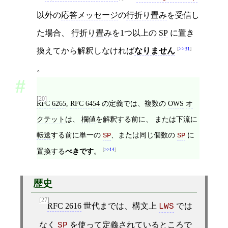
以外の
応答メッセージ
の
行折り畳み
を受信し
た場合、
行折り畳み
を1つ以上の
SP
に置き
>>31
換えてから解釈しなければ
なりません
。
[20]
RFC 6265
,
RFC 6454
の定義では、複数の
OWS
オ
クテット
は、
欄値
を解釈する前に、 または下流に
転送
する前に単一の
、または同じ個数の
に
SP
SP
置換する
べきです
。
>>14
歴史
[27]
RFC 2616
世代までは、構文上
では
LWS
なく
を使って定義されているところで
SP