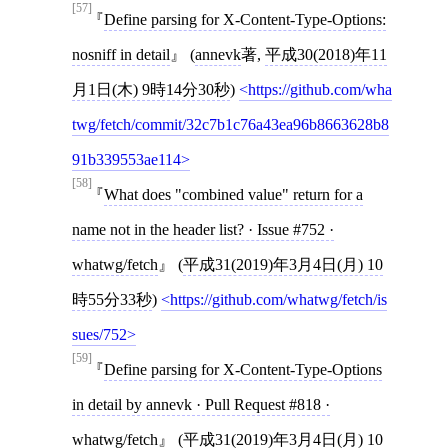
[57]
Define parsing for X-Content-Type-Options:
nosniff in detail
(
annevk
著,
平成30(2018)年11
月1日(木) 9時14分30秒
)
https://github.com/wha
twg/fetch/commit/32c7b1c76a43ea96b8663628b8
91b339553ae114
[58]
What does "combined value" return for a
name not in the header list? · Issue #752 ·
whatwg/fetch
(
平成31(2019)年3月4日(月) 10
時55分33秒
)
https://github.com/whatwg/fetch/is
sues/752
[59]
Define parsing for X-Content-Type-Options
in detail by annevk · Pull Request #818 ·
whatwg/fetch
(
平成31(2019)年3月4日(月) 10