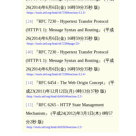
26(2014)年6月6日(金) 16時59分35秒
版)
https://tools.ietf.org/html/rfc7230#section-3.2.3
[24]
RFC 7230 - Hypertext Transfer Protocol
(HTTP/1.1): Message Syntax and Routing
(
平成
26(2014)年6月6日(金) 16時59分35秒
版)
https://tools.ietf.org/html/rfc7230#page-23
[40]
RFC 7230 - Hypertext Transfer Protocol
(HTTP/1.1): Message Syntax and Routing
(
平成
26(2014)年6月6日(金) 16時59分35秒
版)
https://tools.ietf.org/html/rfc7230#section-3.2.4
[14]
RFC 6454 - The Web Origin Concept
(
平
成23(2011)年12月12日(月) 0時13分37秒
版)
http://tools.ietf.org/html/rfc6454#section-2.2
[15]
RFC 6265 - HTTP State Management
Mechanism
(
平成24(2012)年3月1日(木) 0時57
分2秒
版)
http://tools.ietf.org/html/rfc6265#section-2.2