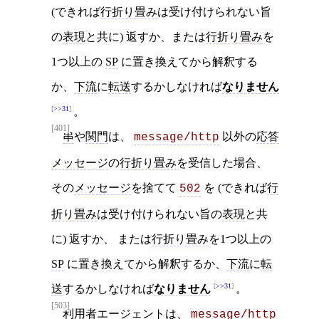
(できれば
行折り畳み
は受け付けられない旨
の
表現
と共に) 返すか、または
行折り畳み
を
1つ以上の
SP
に置き換えてから解釈する
か、
下流
に
転送
するかしなければ
なりません
>>31
。
[401]
串
や
関門
は、
以外の
応答
message/http
メッセージ
の
行折り畳み
を受信した場合、
その
メッセージ
を捨てて
を (できれば
行
502
折り畳み
は受け付けられない旨の
表現
と共
に) 返すか、 または
行折り畳み
を1つ以上の
SP
に置き換えてから解釈するか、
下流
に
転
>>31
送
するかしなければ
なりません
。
[503]
利用者エージェント
は、
message/http