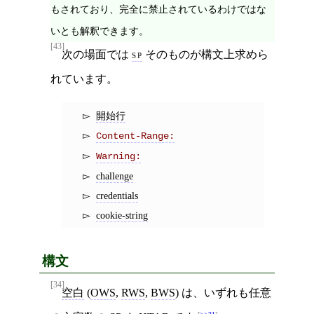
もされており、完全に禁止されているわけではな
いとも解釈できます。
[43]
次の場面では
sp
そのものが構文上求めら
れています。
開始行
Content-Range:
Warning:
challenge
credentials
cookie-string
構文
[34]
空白
(
OWS
,
RWS
,
BWS
) は、いずれも任意