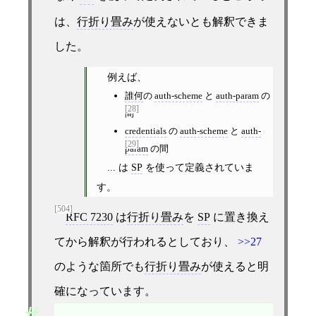
は、
行折り畳み
が使えないとも解釈できま
した。
例えば、
誰何
の
auth-scheme
と
auth-param
の
[28]
間
credentials
の
auth-scheme
と
auth-
[29]
param
の間
... は
SP
を使って定義されていま
す。
[504]
RFC 7230
は
行折り畳み
を
SP
に置き換え
てから解釈が行われるとしており、
>>27
のような箇所でも
行折り畳み
が使えると明
確になっています。