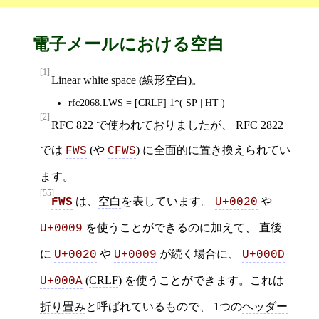
電子メールにおける空白
[1]
Linear white space (線形空白)。
rfc2068.LWS = [CRLF] 1*( SP | HT )
[2]
RFC 822
で使われておりましたが、
RFC 2822
では
(や
) に全面的に置き換えられてい
FWS
CFWS
ます。
[55]
は、
空白
を表しています。
や
FWS
U+0020
を使うことができるのに加えて、 直後
U+0009
に
や
が続く場合に、
U+0020
U+0009
U+000D
(
CRLF
) を使うことができます。これは
U+000A
折り畳み
と呼ばれているもので、 1つの
ヘッダー