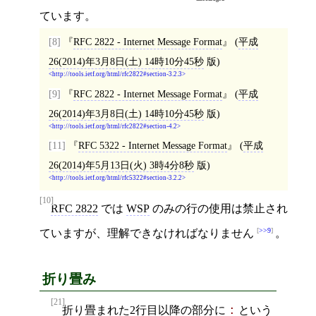
ています。
[8]
RFC 2822 - Internet Message Format
(
平成
26(2014)年3月8日(土) 14時10分45秒
版)
http://tools.ietf.org/html/rfc2822#section-3.2.3
[9]
RFC 2822 - Internet Message Format
(
平成
26(2014)年3月8日(土) 14時10分45秒
版)
http://tools.ietf.org/html/rfc2822#section-4.2
[11]
RFC 5322 - Internet Message Format
(
平成
26(2014)年5月13日(火) 3時4分8秒
版)
http://tools.ietf.org/html/rfc5322#section-3.2.2
[10]
RFC 2822
では
WSP
のみの行の使用は禁止され
>>9
ていますが、理解できなければなりません
。
折り畳み
[21]
折り畳まれた2行目以降の部分に
という
: