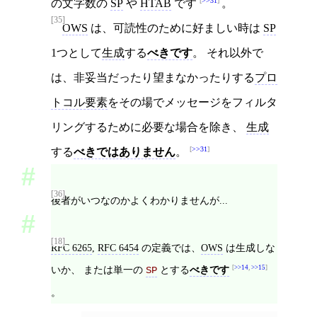
>>31
の文字数の
SP
や
HTAB
です
。
[35]
OWS
は、可読性のために好ましい時は
SP
1つとして
生成
する
べきです
。 それ以外で
は、非妥当だったり望まなかったりする
プロ
トコル要素
をその場でメッセージをフィルタ
リングするために必要な場合を除き、
生成
>>31
する
べきではありません
。
[36]
後者がいつなのかよくわかりませんが...
[18]
RFC 6265
,
RFC 6454
の定義では、
OWS
は生成しな
いか、 または単一の
とする
べきです
>>14
,
>>15
SP
。