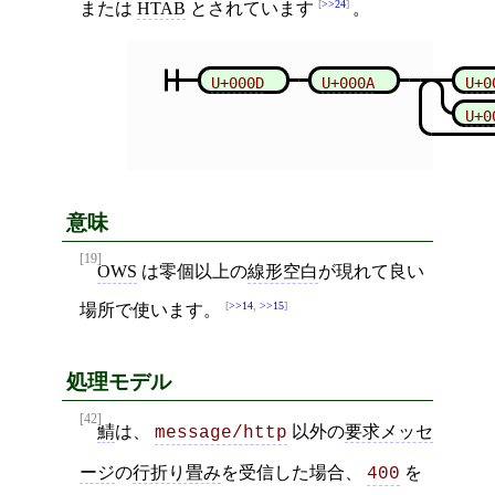
>>24
または
HTAB
とされています
。
U+000D
U+000A
U+0
U+0
意味
[19]
OWS
は零個以上の
線形空白
が現れて良い
>>14
,
>>15
場所で使います。
処理モデル
[42]
鯖
は、
以外の
要求メッセ
message/http
ージ
の
行折り畳み
を受信した場合、
を
400