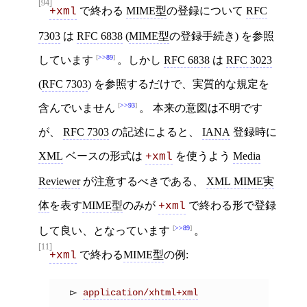
[94]
で終わる
MIME型
の登録について
RFC
+xml
7303
は
RFC 6838
(
MIME型
の登録手続き) を参照
>>89
しています
。しかし
RFC 6838
は
RFC 3023
(
RFC 7303
) を参照するだけで、実質的な規定を
>>93
含んでいません
。 本来の意図は不明です
が、
RFC 7303
の記述によると、
IANA
登録時に
XML
ベースの形式は
を使うよう
Media
+xml
Reviewer
が注意するべきである、
XML MIME実
体
を表す
MIME型
のみが
で終わる形で登録
+xml
>>89
して良い、となっています
。
[11]
で終わる
MIME型
の例:
+xml
application/xhtml+xml