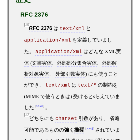
RFC 2376
[50]
RFC 2376
は
と
text/xml
を定義していまし
application/xml
た。
はどんな
XML実
application/xml
体
(
文書実体
、
外部部分集合実体
、
外部解
析対象実体
、
外部引数実体
) にも使うこと
ができ、
は
の制約を
text/xml
text/*
(
MIME
で使うときは) 受けるとsらえていま
>>49
した
。
[52]
どちらにも
引数
があり、 省略
charset
>>49
可能であるものの
強く
推奨
されていま