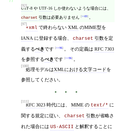
[92]
UTF-8
や
UTF-16
しか使わないような場合には、
引数
は必要ありません
>>89
。
charset
[97]
で終わらない
XML
の
MIME型
を
+xml
IANA
に登録する場合、
引数
を定
charset
>>96
義する
べき
です
。 その定義は
RFC 7303
>>96
を参照する
べき
です
。
[100]
処理モデルは
XMLにおける文字コード
を
参照してください。
[111]
RFC 3023
時代には、
MIME
の
に
text/*
関する規定に従い、
引数
が省略さ
charset
れた場合には
と解釈することに
US-ASCII