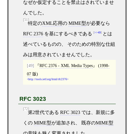
なぜか仮定することを禁止はされていませ
んでした。
[51]
特定の
XML応用
の
MIME型
が必要なら
>>49
RFC 2376
を基にするべきである
とは
述べているものの、 そのための特別な仕組
みは用意されていませんでした。
[49]
RFC 2376 - XML Media Types
(
1998-
07
版)
http://tools.ietf.org/html/rfc2376
RFC 3023
[72]
第2世代である
RFC 3023
では、新規に多
くの
MIME型
が追加され、 既存の
MIME型
の意味も狭く変更されました。