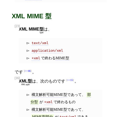
XML MIME 型
[23]
XML MIME
型
は、
type
text/xml
application/xml
で終わる
MIME型
+xml
>>46
です
。
[16]
>>15
XML型
は、次のものです
。
XML type
構文解析可能MIME型
であって、
部
が
で終わるもの
分型
+xml
構文解析可能MIME型
であって、
が
である
MIME型部分