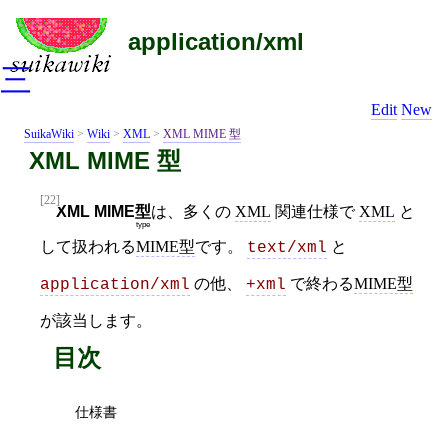
application/xml
三
Edit
New
SuikaWiki
>
Wiki
>
XML
>
XML MIME 型
XML MIME 型
[22]
XML MIME
型
は、多くの
XML
関連仕様で
XML
と
type
して扱われる
MIME型
です。
と
text/xml
の他、
で終わる
MIME型
application/xml
+xml
が該当します。
目次
仕様書