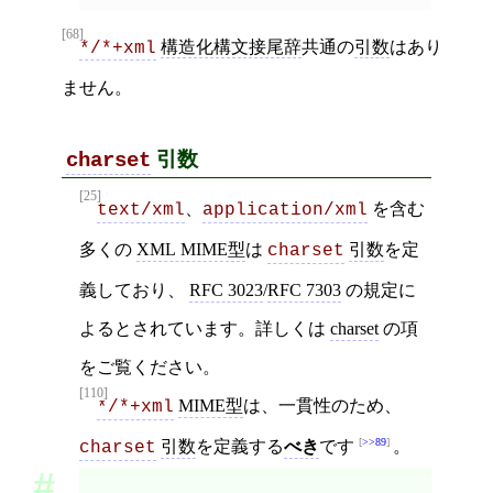
[68]
構造化構文接尾辞
共通の
引数
はあり
*/*+xml
ません。
引数
charset
[25]
、
を含む
text/xml
application/xml
多くの
XML MIME型
は
引数
を定
charset
義しており、
RFC 3023
/
RFC 7303
の規定に
よるとされています。詳しくは
charset
の項
をご覧ください。
[110]
MIME型
は、一貫性のため、
*/*+xml
>>89
引数
を定義する
べき
です
。
charset