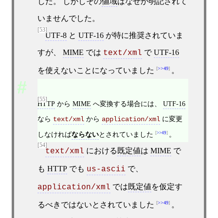
した。 しかしその
値域
はなぜか明記されて
いませんでした。
[53]
UTF-8
と
UTF-16
が特に推奨されていま
すが、
MIME
では
で
UTF-16
text/xml
>>49
を使えないことになっていました
。
[55]
HTTP
から
MIME
へ変換する場合には、
UTF-16
なら
から
に変更
text/xml
application/xml
しなければ
ならない
とされていました
>>49
。
[54]
における
既定値
は
MIME
で
text/xml
も
HTTP
でも
で、
us-ascii
では
既定値
を仮定す
application/xml
>>49
るべきではないとされていました
。