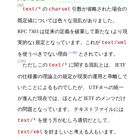
[88]
の
引数
が省略された場合の
text/*
charset
既定値については色々な混乱がありました。
RFC 7303
は従来の定義を破棄して新たな (より現
実的な) 規定となっています。これが
text/xml
>>87
を使うべきでない理由
とされています。
[109]
ただしこの
に関する混乱とは、
IETF
text/*
の
仕様書
の理論上の規定が現実の運用と乖離して
いたことによるものでしたが、
UTF-8
への統一
が進んだ現在では、ほとんど
IETF
のメンツだけ
の問題となっています。
テキストファイル
には
を使う方がむしろ適切だとして、
text/*
を好ましいと考える人もいます。
text/xml