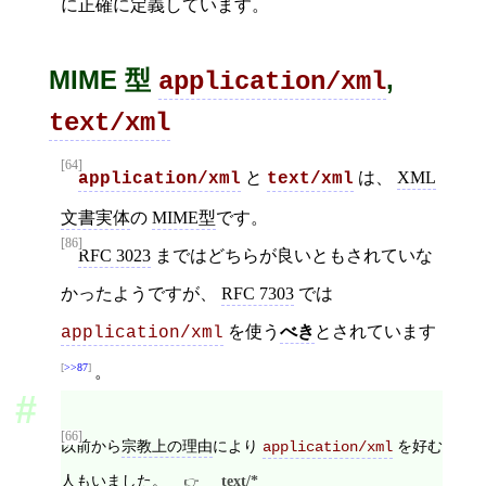
に正確に定義しています。
MIME 型
,
application/xml
text/xml
[64]
と
は、
XML
application/xml
text/xml
文書実体
の
MIME型
です。
[86]
RFC 3023
まではどちらが良いともされていな
かったようですが、
RFC 7303
では
を使う
べき
とされています
application/xml
>>87
。
[66]
以前から
宗教上の理由
により
を好む
application/xml
人もいました。
text/*