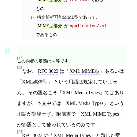
text/xml
もの
構文解析可能MIME型
であって、
が
MIME型部分
application/xml
であるもの
[17]
この両者の定義は同等です。
[33]
なお、
RFC 3023
は「
XML MIME型
」あるいは
「
XML媒体型
」 という用語は規定していませ
ん。 その題名こそ「XML Media Types」ではあり
ますが、本文中では「XML Media Types」 という
用語が登場せず、附属書で「XML MIME Types」
が節題として使われているのみです。
[24]
RFC 3023
の「XML Media Types」と題した章