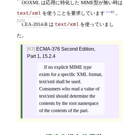
OOXML
は
応用
に特化した
MIME型
が無い時は
>>63
を使うことを要求しています
。
text/xml
[125]
CEA-2014-B
は
を使っていまし
text/xml
た。
[63]
ECMA-376
Second Edition,
Part 1, 15.2.4
If no explicit MIME type
exists for a specific XML format,
text/xml shall be used.
Consumers who read a value of
text/xml should determine the
contents by the root namespace
of the contents of the part.