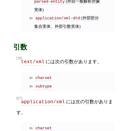
(
外部一般解析対象
parsed-entity
実体
)
(
外部部分
application/xml-dtd
集合実体
、
外部引数実体
)
引数
[58]
には次の
引数
があります。
text/xml
charset
subtype
[67]
には次の
引数
がありま
application/xml
す。
charset