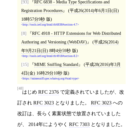
[93]
RFC 6838 - Media Type Specifications and
Registration Procedures
(
平成26(2014)年6月1日(日)
18時57分9秒
版)
http://tools.ietf.org/html/rfc6838#section-4.7
[8]
RFC 4918 - HTTP Extensions for Web Distributed
Authoring and Versioning (WebDAV)
(
平成26(2014)
年9月21日(日) 8時4分59秒
版)
http://tools.ietf.org/html/rfc4918#section-8.2
[15]
MIME Sniffing Standard
(
平成28(2016)年3月
4日(金) 16時29分10秒
版)
https://mimesniff.spec.whatwg.org/#xml-type
[48]
はじめ
RFC 2376
で定義されていましたが、改
訂され
RFC 3023
となりました。
RFC 3023
への
改訂は、長らく素案状態で放置されていました
が、 2014年にようやく
RFC 7303
となりました。