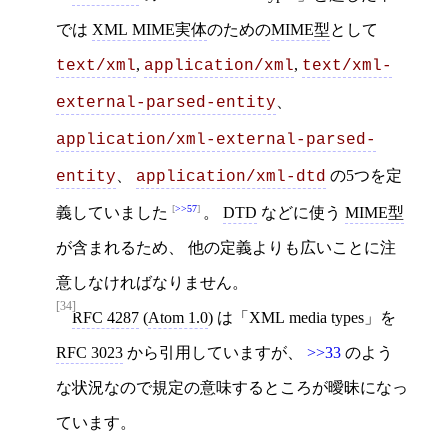
では
XML MIME実体
のための
MIME型
として
,
,
text/xml
application/xml
text/xml-
、
external-parsed-entity
application/xml-external-parsed-
、
の5つを定
entity
application/xml-dtd
>>57
義していました
。
DTD
などに使う
MIME型
が含まれるため、 他の定義よりも広いことに注
意しなければなりません。
[34]
RFC 4287
(
Atom 1.0
) は「XML media types」を
RFC 3023
から引用していますが、
>>33
のよう
な状況なので規定の意味するところが曖昧になっ
ています。