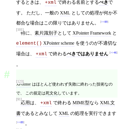
するときは、
で終わる名前とする
べき
で
+xml
す。 ただし、一般の
XML
としての処理が何か不
>>89
都合な場合はこの限りではありません。
[101]
特に、
素片識別子
として
XPointer Framework
と
XPointer scheme
を使うのが不適切な
element()
>>46
場合は、
で終わる
べきではありません
+xml
。
[123]
XPointer
はほとんど使われず失敗に終わった技術なの
で、 この規定は
死文化
しています。
[91]
応用
は、
で終わる
MIME型
なら
XML文
+xml
書
であるとみなして
XML
の処理を実行できます
>>89
。