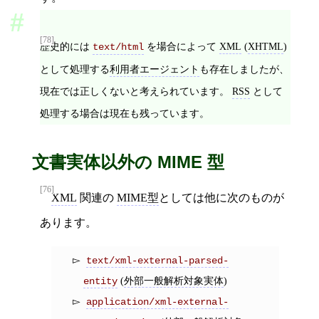
[78]
歴史的には
を場合によって
XML
(
XHTML
)
text/html
として処理する
利用者エージェント
も存在しましたが、
現在では正しくないと考えられています。
RSS
として
処理する場合は現在も残っています。
文書実体以外の MIME 型
[76]
XML
関連の
MIME型
としては他に次のものが
あります。
text/xml-external-parsed-
(
外部一般解析対象実体
)
entity
application/xml-external-