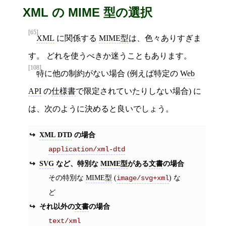
XML の MIME 型の選択
[65]
XML
に関係する
MIME型
は、色々ありすぎま
す。 どれを使うべきか迷うこともあります。
[108]
特に他の制約がない場合 (例えば特定の
Web
API
の
仕様書
で限定されていたりしない場合) に
は、次のように決めると良いでしょう。
XML DTD
の場合
application/xml-dtd
SVG
など、特別な
MIME型
がある
文書
の場合
その特別な
MIME型
(
) な
image/svg+xml
ど
それ以外の
文書
の場合
text/xml