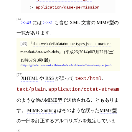
application/dase-permission
[44]
>>43
には
>>31
も含む
XML
文書
の
MIME型
の
一覧があります。
[43]
data-web-defs/data/mime-types.json at master ·
manakai/data-web-defs
(
平成26(2014)年3月22日(土)
19時57分3秒
版)
https://github.com/manakai/data-web-defs/blob/master/data/mime-types.json
[77]
XHTML
や
RSS
が誤って
,
text/html
,
text/plain
application/octet-stream
のような他の
MIME型
で送信されることもありま
す。
MIME Sniffing
はそのような誤った
MIME型
の一部を訂正する
アルゴリズム
を規定していま
す。