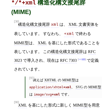
構造化構文接尾辞
*/*+xml
(MIME)
[30]
構造化構文接尾辞
は、
XML
文書実体
を
xml
表しています。 すなわち、
で終わる
+xml
MIME型
は、
XML
を基にした形式であることを
表しています。 この
構造化構文接尾辞
は
RFC
>>103
3023
で導入され、現在は
RFC 7303
で定義
されています。
[95]
例えば
XHTML
の
MIME型
は
、
SVG
の
MIME型
application/xhtml
+xml
は
です。
image/svg
+xml
[90]
XML
を基にした形式に新しく
MIME型
を用意