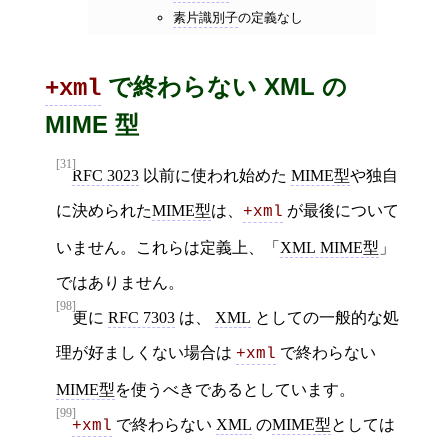
素片識別子
の定義なし
で終わらない XML の
+xml
MIME 型
[31]
RFC 3023
以前に使われ始めた
MIME型
や独自
に決められた
MIME型
は、
が最後について
+xml
いません。これらは定義上、「
XML MIME型
」
ではありません。
[98]
更に
RFC 7303
は、
XML
としての一般的な処
理が好ましくない場合は
で終わらない
+xml
MIME型
を使うべきであるとしています。
[99]
で終わらない
XML
の
MIME型
としては
+xml