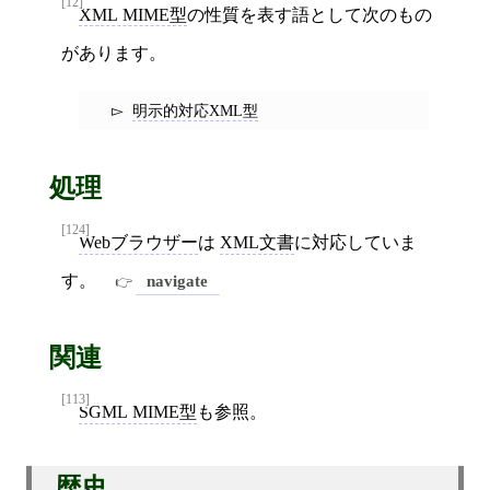
[12]
XML MIME型
の性質を表す語として次のもの
があります。
明示的対応XML型
処理
[124]
Webブラウザー
は
XML文書
に対応していま
す。
navigate
関連
[113]
SGML MIME型
も参照。
歴史