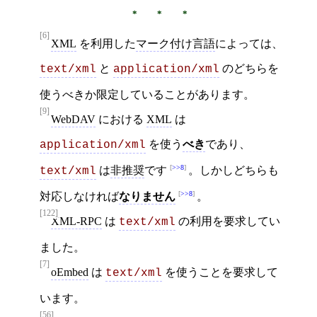
[6]
XML
を利用した
マーク付け言語
によっては、
と
のどちらを
text/xml
application/xml
使うべきか限定していることがあります。
[9]
WebDAV
における
XML
は
を使う
べき
であり、
application/xml
>>8
は
非推奨
です
。しかしどちらも
text/xml
>>8
対応しなければ
なりません
。
[122]
XML-RPC
は
の利用を要求してい
text/xml
ました。
[7]
oEmbed
は
を使うことを要求して
text/xml
います。
[56]