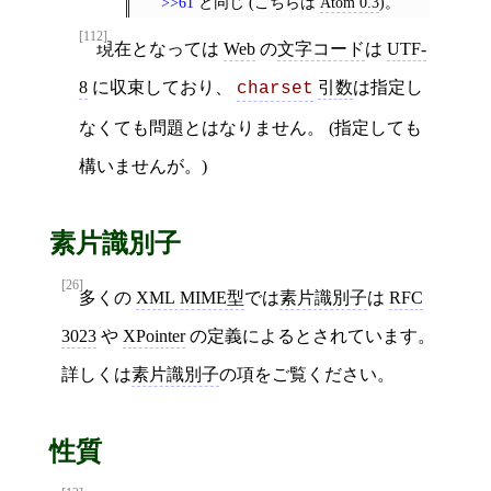
>>61
と同じ (こちらは
Atom 0.3
)。
[112]
現在となっては
Web
の
文字コード
は
UTF-
8
に収束しており、
引数
は指定し
charset
なくても問題とはなりません。 (指定しても
構いませんが。)
素片識別子
[26]
多くの
XML MIME型
では
素片識別子
は
RFC
3023
や
XPointer
の定義によるとされています。
詳しくは
素片識別子
の項をご覧ください。
性質