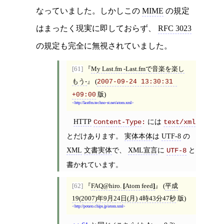
なっていました。しかしこの
MIME
の規定
はまったく現実に即しておらず、
RFC 3023
の規定も完全に無視されていました。
[61]
My Last.fm -Last.fmで音楽を楽し
もう-
(
2007-09-24 13:30:31 
版)
+09:00
http://lastfm.techno-st.net/atom.xml
HTTP
には
Content-Type
:
text/xml
とだけあります。
実体本体
は
UTF-8
の
XML
文書実体
で、
XML宣言
に
と
UTF-8
書かれています。
[62]
FAQ@hiro.
[
Atom feed
]
(
平成
19(2007)年9月24日(月) 4時43分47秒
版)
http://potato.chips.jp/atom.xml