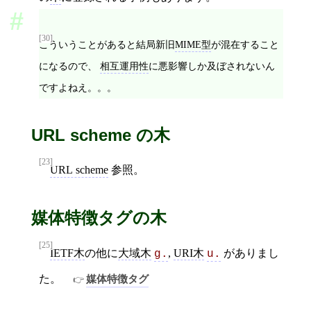
[30]
こういうことがあると結局新旧
MIME型
が混在すること
になるので、
相互運用性
に悪影響しか及ぼされないん
ですよねえ。。。
URL scheme の木
[23]
URL scheme
参照。
媒体特徴タグの木
[25]
IETF木
の他に
大域木
,
URI木
がありまし
g.
u.
た。
媒体特徴タグ