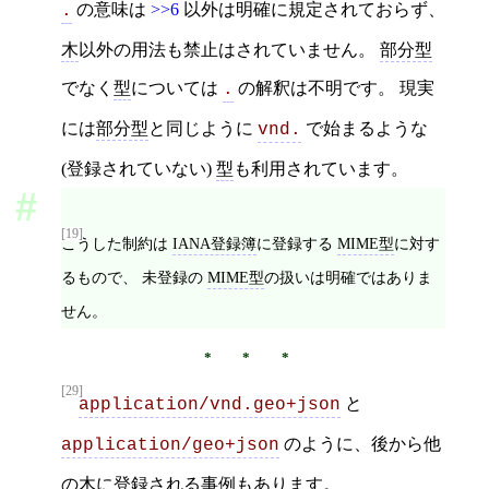
の意味は
>>6
以外は明確に規定されておらず、
.
木
以外の用法も禁止はされていません。
部分型
でなく
型
については
の解釈は不明です。 現実
.
には
部分型
と同じように
で始まるような
vnd.
(登録されていない)
型
も利用されています。
[19]
こうした制約は
IANA登録簿
に登録する
MIME型
に対す
るもので、 未登録の
MIME型
の扱いは明確ではありま
せん。
[29]
と
application/vnd.geo+json
のように、後から他
application/geo+json
の
木
に登録される事例もあります。