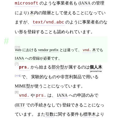
のような事業者名も (
IANA
の管理
microsoft
により)
木
内の階層として使えることになってい
ますが、
のように事業者名のな
text/vnd.abc
い形を登録することも認められています。
[22]
Web
における
vendor prefix
とは違って、
木
でも
vnd.
IANA
への登録が必要です。
[7]
から始まる
部分型
が属するのは
個人木
prs.
personal tree
>>1
で、 実験的なものや非営利製品で用いる
MIME型
が使うことになっています。
[8]
や
は、
IANA
への申請のみで
vnd.
prs.
(
IETF
での手続きなしで) 登録できることになっ
ています。 また
引数
に関する要件も
標準木
より