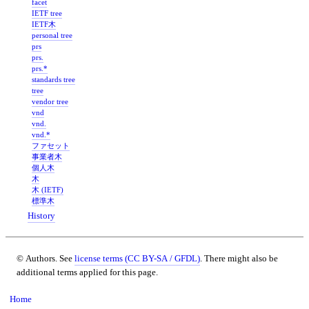
facet
IETF tree
IETF木
personal tree
prs
prs.
prs.*
standards tree
tree
vendor tree
vnd
vnd.
vnd.*
ファセット
事業者木
個人木
木
木 (IETF)
標準木
History
© Authors. See
license terms (CC BY-SA / GFDL)
. There might also be
additional terms applied for this page.
Home