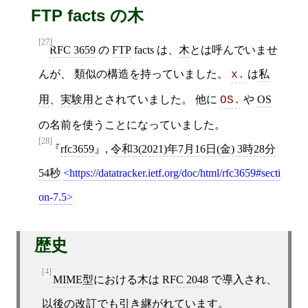
FTP facts の木
[27]
RFC 3659
の
FTP
facts は、
木
とは呼んでいませ
んが、 類似の構造を持っていました。
は
私
x.
用
、
実験用
とされていました。 他に
や
OS
OS.
の名前を使うことになっていました。
[28]
rfc3659
,
令和3(2021)年7月16日(金) 3時28分
54秒
https://datatracker.ietf.org/doc/html/rfc3659#secti
on-7.5
歴史
[4]
MIME型
における
木
は
RFC 2048
で導入され、
以後の改訂でも引き継がれています。