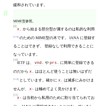
緩和されています。
MIME型
参照。
[9]
から始まる
部分型
が属するのは私的な利用
x.
>>1
のための
MIME型
の
木
です。
IANA
に登録す
ることはできず、 登録なしで利用できることに
なっています。
[10]
IETF
は、
や
に簡単に登録できる
vnd.
prs.
のだから
はほとんど使うことは無いはずだ
x.
>>1
としています。確かに
は滅多にみかけま
x.
せんが、
は極めてよく見かけます。
x-
[11]
は当初から私用のために割り当てられてお
x-