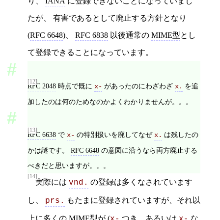
り、
IANA
に登録できないことになっていまし
たが、 有害であるとして廃止する方針となり
(
RFC 6648
)、
RFC 6838
以後通常の
MIME型
とし
て登録できることになっています。
[12]
RFC 2048
時点で既に
があったのにわざわざ
を追
x-
x.
加したのは何のためなのかよくわかりませんが。。。
[13]
RFC 6638
で
の特別扱いを廃してなぜ
は残したの
x-
x.
かは謎です。
RFC 6648
の意図に沿うなら両方廃止する
べきだと思いますが。。。
[14]
実際には
の登録は多くなされています
vnd.
し、
もたまに登録されていますが、それ以
prs.
上に多くの
MIME型
が (
つき、あるいは
な
x-
x-