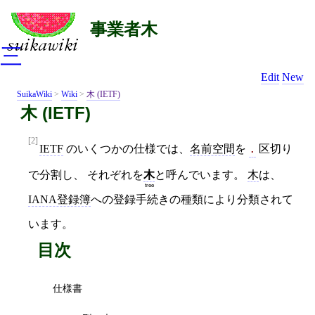
事業者木
三
Edit
New
SuikaWiki
>
Wiki
>
木 (IETF)
木 (IETF)
[2]
IETF
のいくつかの仕様では、
名前空間
を
区切り
.
で分割し、 それぞれを
木
と呼んでいます。
木
は、
tree
IANA登録簿
への登録手続きの種類により分類されて
います。
目次
仕様書