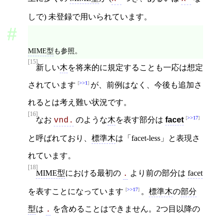
しで) 未登録で用いられています。
MIME型
も参照。
[15]
新しい
木
を将来的に規定することも一応は想定
>>1
されています
が、前例はなく、今後も追加さ
れるとは考え難い状況です。
[16]
>>17
なお
のような
木
を表す部分は
facet
vnd.
と呼ばれており、
標準木
は「facet-less」と表現さ
れています。
[18]
MIME型
における最初の
より前の部分は
facet
.
>>17
を表すことになっています
。
標準木
の
部分
型
は
を含めることはできません。2つ目以降の
.