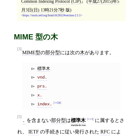
Common Indexing Protocol (CIP)
(
平成27(2015)年5
月3日(日) 13時21分7秒
版)
https://tools.ietf.org/html/rfc2652#section-2.1.1
MIME 型の木
[3]
MIME型
の
部分型
には次の
木
があります。
標準木
vnd.
prs.
x.
>>24
index.
[5]
>>1
を含まない
部分型
は
標準木
に属するとさ
.
standards tree
れ、
IETF
の手続きに従い発行された
RFC
によ