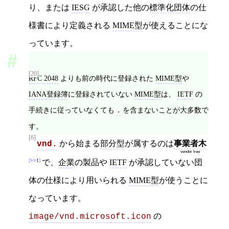
り、または
IESG
が承認した他の
標準化団体
の仕
様書により定義される
MIME型
が使えることにな
っています。
[20]
RFC 2048
よりも前の時代に登録された
MIME型
や
IANA登録簿
に登録されていない
MIME型
は、
IETF
の
手続きに従っていなくても
を含まないことが大多数で
.
す。
[6]
から始まる
部分型
が属するのは
事業者木
vnd.
vendor tree
>>1
で、
企業
の製品や
IETF
が承認していない団
体の仕様により用いられる
MIME型
が使うことに
なっています。
の
image/vnd.microsoft.icon