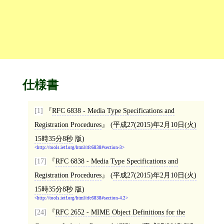
仕様書
[1]
RFC 6838 - Media Type Specifications and
Registration Procedures
(
平成27(2015)年2月10日(火)
15時35分8秒
版)
http://tools.ietf.org/html/rfc6838#section-3
[17]
RFC 6838 - Media Type Specifications and
Registration Procedures
(
平成27(2015)年2月10日(火)
15時35分8秒
版)
http://tools.ietf.org/html/rfc6838#section-4.2
[24]
RFC 2652 - MIME Object Definitions for the