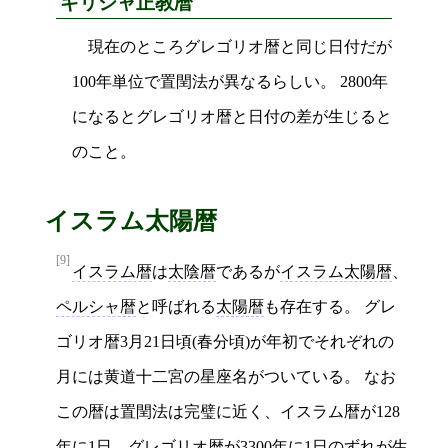
ギリシャ正教暦
現在のところグレゴリオ暦と同じ日付だが
100年単位で置閏法が異なるらしい。 2800年
になるとグレゴリオ暦と日付の差が生じると
のこと。
イスラム太陽暦
[9]
イスラム暦
は
太陰暦
であるが
イスラム太陽暦
、
ペルシャ暦
と呼ばれる
太陽暦
も存在する。 グレ
ゴリオ暦3月21日頃(春分頃)が年初でそれぞれの
月には黄道十二宮の星座名がついている。 なお
この暦は置閏法は完璧に近く、イスラム暦が128
年に1日、グレゴリオ暦が3300年に1日のずれが生