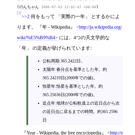
(
のんちゃん
)
2006-07-02 22:02:47 +00:00
[3]
>>2
何をもって
実際の一年
とするかによ
ります。
年 - Wikipedia
http://ja.wikipedia.org/
wiki/%E5%B9%B4
には、4つの
天文学
的な
年
の定義が挙げられています:
公転周期
:365.2422日。
太陽年
:
春分点
を基準とした
年
。約
365.24219日(2000年での値)。
恒星年
:
恒星
を基準とした
年
。約
365.25636日(2000年での値)。
近点年
:
地球
が
公転軌道
上の
近日点
から次
の
近日点
に戻るまでの
時間
。約365.2596
日
Year - Wikipedia, the free encyclopedia
http://e