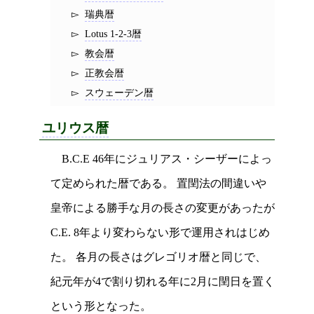
瑞典暦
Lotus 1-2-3暦
教会暦
正教会暦
スウェーデン暦
ユリウス暦
B.C.E 46年にジュリアス・シーザーによっ
て定められた暦である。 置閏法の間違いや
皇帝による勝手な月の長さの変更があったが
C.E. 8年より変わらない形で運用されはじめ
た。 各月の長さはグレゴリオ暦と同じで、
紀元年が4で割り切れる年に2月に閏日を置く
という形となった。