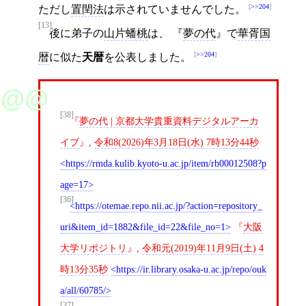
>>204
ただし
置閏法
は示されていませんでした。
[13]
後に弟子の
山片蟠桃
は、
夢の代
で
華胥国
>>204
暦
に似た
天暦
を公表しました。
[38]
夢の代 | 京都大学貴重資料デジタルアーカ
イブ
,
令和8(2026)年3月18日(水) 7時13分44秒
https://rmda.kulib.kyoto-u.ac.jp/item/rb00012508?p
age=17
[36]
https://otemae.repo.nii.ac.jp/?action=repository_
uri&item_id=1882&file_id=22&file_no=1
大阪
大学リポジトリ
,
令和元(2019)年11月9日(土) 4
時13分35秒
https://ir.library.osaka-u.ac.jp/repo/ouk
a/all/60785/
[37]