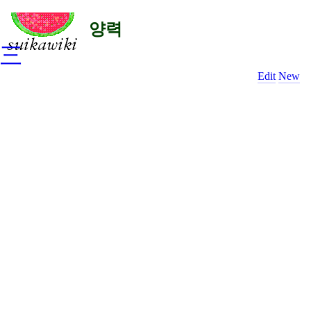
양력
三
Edit
New