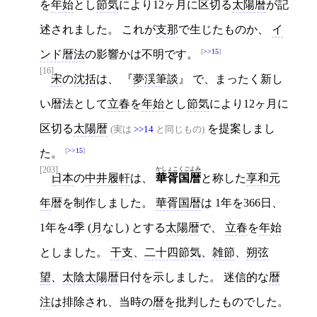
を
年始
とし
節気
により12ヶ月に区切る
太陽暦
が記
述されました。 これが
支那
で生じたものか、
イ
>>15
ンド暦法
の影響かは不明です。
[16]
宋
の
沈括
は、
夢渓筆談
で、まったく新し
い暦法として
立春
を
年始
とし
節気
により12ヶ月に
区切る
太陽暦
を提案しまし
(実は
>>14
と同じもの)
>>15
た。
[203]
かしょこくごよみ
日本
の
中井履軒
は、
華胥国暦
と称した
享和元
年
暦を制作しました。
華胥国暦
は 1年を366日、
1年を4季 (
月
なし) とする
太陽暦
で、
立春
を
年始
としました。
干支
、
二十四節気
、
雑節
、
朔弦
望
、
太陰太陽暦
日付を示しました。 迷信的な
暦
注
は排除され、当時の
暦
を批判したものでした。