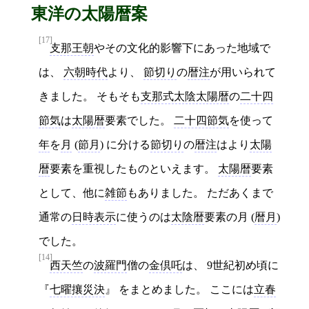
東洋の太陽暦案
[17]
支那王朝
やその文化的影響下にあった地域で
は、
六朝時代
より、
節切り
の
暦注
が用いられて
きました。 そもそも
支那式太陰太陽暦
の
二十四
節気
は
太陽暦
要素でした。
二十四節気
を使って
年
を
月
(
節月
) に分ける
節切り
の
暦注
はより
太陽
暦
要素を重視したものといえます。
太陽暦
要素
として、他に
雑節
もありました。 ただあくまで
通常の
日時表示
に使うのは
太陰暦
要素の月 (
暦月
)
でした。
[14]
西天竺
の
波羅門
僧の
金倶吒
は、 9世紀初め頃に
七曜攘災決
をまとめました。 ここには
立春