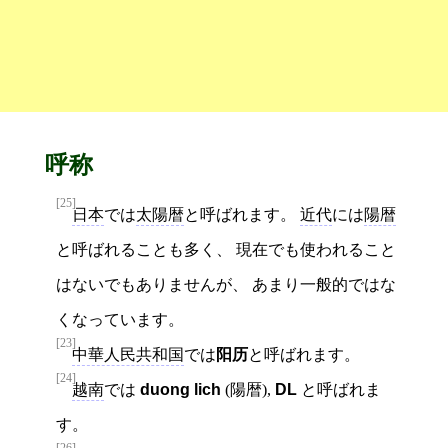
呼称
[25]
日本
では
太陽暦
と呼ばれます。
近代
には
陽暦
と呼ばれることも多く、 現在でも使われること
はないでもありませんが、 あまり一般的ではな
くなっています。
[23]
中華人民共和国
では
阳历
と呼ばれます。
[24]
越南
では
duong lich
(陽暦),
DL
と呼ばれま
す。