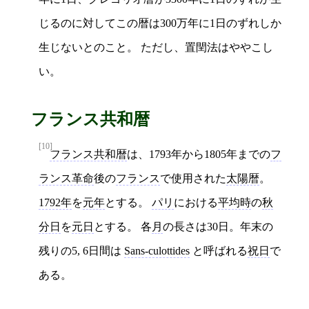
じるのに対してこの暦は300万年に1日のずれしか
生じないとのこと。 ただし、置閏法はややこし
い。
フランス共和暦
[10]
フランス共和暦
は、1793年から1805年までの
フ
ランス革命
後の
フランス
で使用された
太陽暦
。
1792年
を
元年
とする。
パリ
における
平均時
の
秋
分日
を
元日
とする。 各
月
の長さは30日。年末の
残りの5, 6日間は
Sans-culottides
と呼ばれる
祝日
で
ある。