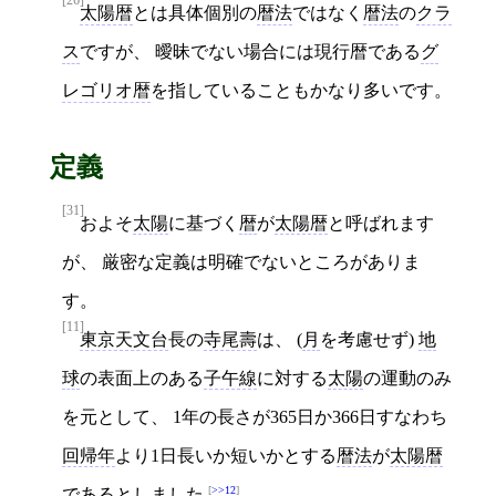
[26]
太陽暦
とは具体個別の
暦法
ではなく
暦法
の
クラ
ス
ですが、 曖昧でない場合には現行暦である
グ
レゴリオ暦
を指していることもかなり多いです。
定義
[31]
およそ
太陽
に基づく
暦
が
太陽暦
と呼ばれます
が、 厳密な定義は明確でないところがありま
す。
[11]
東京天文台
長の
寺尾壽
は、 (
月
を考慮せず)
地
球
の表面上のある
子午線
に対する
太陽
の運動のみ
を元として、 1年の長さが365日か366日すなわち
回帰年
より1日長いか短いかとする
暦法
が
太陽暦
>>12
であるとしました
。