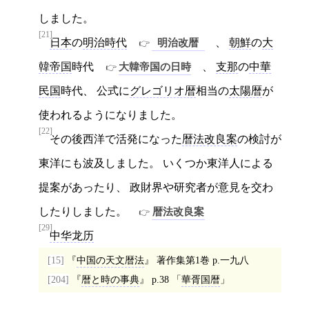
しました。
[21]
日本
の
明治時代
明治改暦
、
朝鮮
の
大
韓帝国
時代
大韓帝国の日時
、
支那
の
中華
民国
時代、 公式に
グレゴリオ暦
相当の
太陽暦
が
使われるようになりました。
[22]
その後西洋で活発になった
暦法改良案
の検討が
東洋にも波及しました。 いくつか東洋人による
提案があったり、 政財界や研究者が意見を交わ
したりしました。
暦法改良案
[29]
中华龙历
[15]
中国の天文暦法
著作集第1巻 p.一九八
[204]
暦と時の事典
p.38
華胥国暦