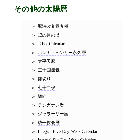
その他の太陽暦
暦法改良案
各種
13の月の暦
Tabot Calendar
ハンキ・ヘンリー永久暦
太平天暦
二十四節気
節切り
七十二候
雑節
テンガナン暦
ジャラーリー暦
統一教会暦
Integral Five-Day-Week Calendar
Integral Six-Day-Week Calendar