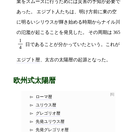
業をスムーズに行うためには災害の予知が必要で
あった。 エジプト人たちは、明け方前に東の空
に明るいシリウスが輝き始める時期からナイル川
の氾濫が起こることを発見した。 その周期は 365
1
日であることが分かっていたという。これが
4
エジプト暦
、太古の太陽暦の起源となった。
欧州式太陽暦
[6]
ローマ暦
ユリウス暦
グレゴリオ暦
先発ユリウス暦
先発グレゴリオ暦