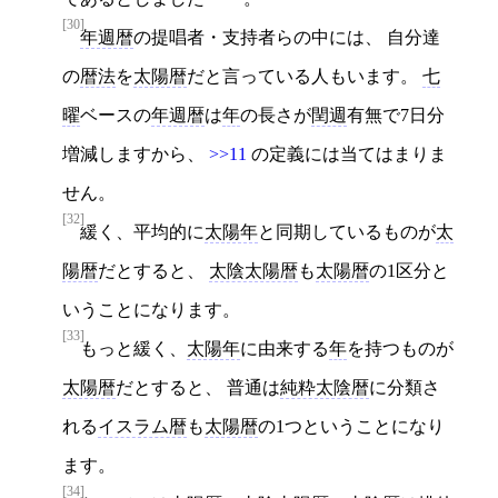
[30]
年週暦
の提唱者・支持者らの中には、 自分達
の
暦法
を
太陽暦
だと言っている人もいます。
七
曜
ベースの
年週暦
は
年
の長さが
閏週
有無で7日分
増減しますから、
>>11
の定義には当てはまりま
せん。
[32]
緩く、平均的に
太陽年
と同期しているものが
太
陽暦
だとすると、
太陰太陽暦
も
太陽暦
の1区分と
いうことになります。
[33]
もっと緩く、
太陽年
に由来する
年
を持つものが
太陽暦
だとすると、 普通は
純粋太陰暦
に分類さ
れる
イスラム暦
も
太陽暦
の1つということになり
ます。
[34]