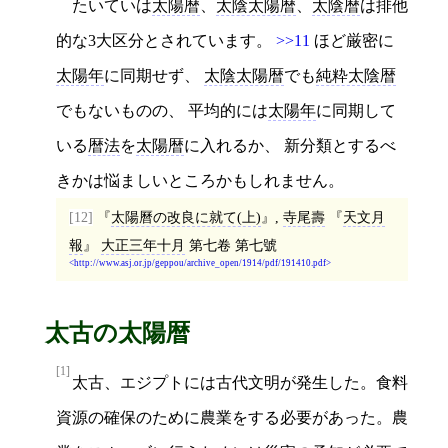
たいていは
太陽暦
、
太陰太陽暦
、
太陰暦
は排他
的な3大区分とされています。
>>11
ほど厳密に
太陽年
に同期せず、
太陰太陽暦
でも
純粋太陰暦
でもないものの、 平均的には
太陽年
に同期して
いる
暦法
を
太陽暦
に入れるか、 新分類とするべ
きかは悩ましいところかもしれません。
[12]
太陽曆の改良に就て(上)
,
寺尾壽
天文月
報
大正三年十月
第七卷 第七號
http://www.asj.or.jp/geppou/archive_open/1914/pdf/191410.pdf
太古の太陽暦
[1]
太古、エジプトには古代文明が発生した。食料
資源の確保のために農業をする必要があった。農