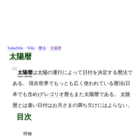
SuikaWiki
>
Wiki
>
暦法
>
太陽暦
太陽暦
[4]
太陽暦
は
太陽
の運行によって
日付
を決定する
暦法
で
solar calendar
ある。 現在世界でもっとも広く使われている暦法(日
本でも含め)
グレゴリオ暦
もまた太陽暦である。
太陰
暦
とは違い日付はお月さまの満ち欠けにはよらない。
目次
呼称