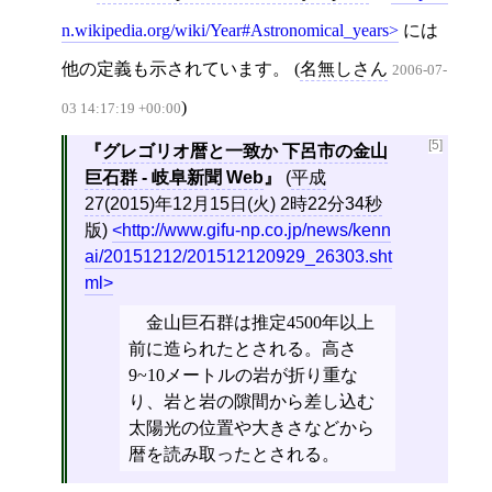
n.wikipedia.org/wiki/Year#Astronomical_years
には
他の定義も示されています。 (
名無しさん
2006-07-
)
03 14:17:19 +00:00
[5]
グレゴリオ暦と一致か 下呂市の金山
巨石群 - 岐阜新聞 Web
(
平成
27(2015)年12月15日(火) 2時22分34秒
版)
http://www.gifu-np.co.jp/news/kenn
ai/20151212/201512120929_26303.sht
ml
金山巨石群は推定4500年以上
前に造られたとされる。高さ
9~10メートルの岩が折り重な
り、岩と岩の隙間から差し込む
太陽光の位置や大きさなどから
暦を読み取ったとされる。