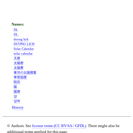
DL
DL.
duong lich
DƯƠNG LỊCH
Solar Calendar
solar calendar
天暦
太陽暦
太陽曆
東洋の太陽暦案
華胥国暦
阳历
陽
陽暦
양
양력
History
© Authors. See
license terms (CC BY-SA / GFDL)
. There might also be
additional terms applied for this page.