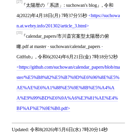
[27]
太陽暦の「系譜」: suchowan's blog
,
令和
4(2022)年4月18日(月) 7時37分55秒
https://suchowa
n.at.webry.info/201302/article_3.html
[35]
calendar_papers/市川斎宮案型太陽暦の俯
瞰.pdf at master · suchowan/calendar_papers ·
GitHub
,
令和6(2024)年6月21日(金) 7時18分52秒
https://github.com/suchowan/calendar_papers/blob/ma
ster/%E5%B8%82%E5%B7%9D%E6%96%8E%E5%
AE%AE%E6%A1%88%E5%9E%8B%E5%A4%A
A%E9%99%BD%E6%9A%A6%E3%81%AE%E4%
BF%AF%E7%9E%B0.pdf
Updated:
令和8(2026)年5月6日(水) 7時20分14秒