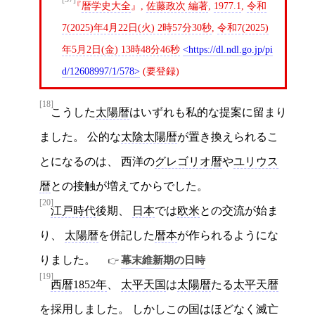
暦学史大全
,
佐藤政次 編著
,
1977.1
,
令和
7(2025)年4月22日(火) 2時57分30秒
,
令和7(2025)
年5月2日(金) 13時48分46秒
https://dl.ndl.go.jp/pi
d/12608997/1/578
(要登録)
[18]
こうした
太陽暦
はいずれも私的な提案に留まり
ました。 公的な
太陰太陽暦
が置き換えられるこ
とになるのは、 西洋の
グレゴリオ暦
や
ユリウス
暦
との接触が増えてからでした。
[20]
江戸時代
後期、
日本
では
欧米
との交流が始ま
り、
太陽暦
を併記した
暦本
が作られるようにな
りました。
幕末維新期の日時
[19]
西暦1852年
、
太平天国
は
太陽暦
たる
太平天暦
を採用しました。 しかしこの国はほどなく滅亡