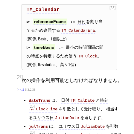
[23]
TM_Calendar
日付
を割り当
referenceFrame
てるため参照する
。
TM_CalendarEra
(関係 Basis、1個以上)
最小の
時間間隔
の間
timeBasic
の時点を特定するため使う
。
TM_Clock
(関係 Resolution、高々1個)
[21]
次の操作を利用可能としなければなりません。
>>19
5.3.2.3
は、
日付
と
時刻
dateTrans
TM_CalDate
[25]
を引数として受け取り、 相当す
TM_ClockTime
る
ユリウス日
を返します。
JulianDate
は、
ユリウス日
を引数
julTrans
JulianDate
[26]