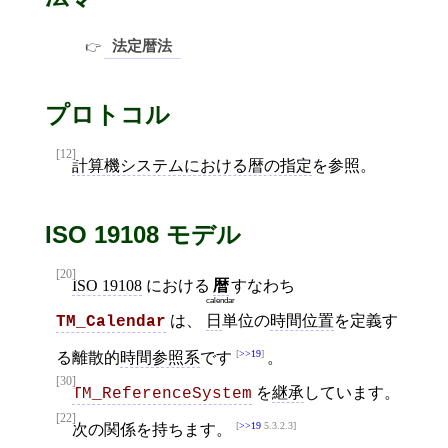
法定暦法
プロトコル
[12]
計算機システムにおける暦の指定
を参照。
ISO 19108 モデル
[20]
ISO 19108
における
暦
すなわち
calendar
は、
日
単位の
時間位置
を定義す
TM_Calendar
>>19
る離散的
時間参照系
です
。
[30]
を
継承
しています。
TM_ReferenceSystem
[22]
>>19
5.3.2.3
次の関係を持ちます。