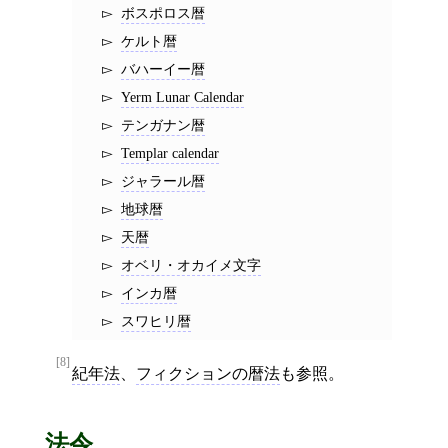
ボスポロス暦
ケルト暦
バハーイー暦
Yerm Lunar Calendar
テンガナン暦
Templar calendar
ジャラール暦
地球暦
天暦
オベリ・オカイメ文字
インカ暦
スワヒリ暦
[8]
紀年法
、
フィクションの暦法
も参照。
法令