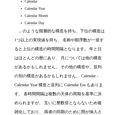
Calendar
Calendar Year
Calendar Month
Calendar Day
... のような階層的な構造を持ち、下位の構造は
1つ以上の
実現値
を持ち、 名称や順序数が一巡す
ると上位の構造の
時間間隔
となります。
年
と
日
はほとんどの暦にあり、
月
については他の構造
があるかもしれません。 その他の構造や、並列
の別の構造があるかもしれません。
Calendar
-
Calendar Year
構造と並列に
Calendar Era
もありま
す。 各
時間間隔
は複数の
天体
の
周期
を基準に決
められますが、 互いに整数倍とならないため複
雑化しており、 両者の同期のために
閏
が挿入さ