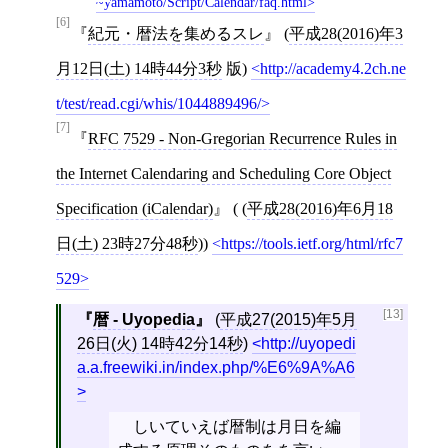
~yamamoto/Script/Calendar/faq.html
[6]
紀元・暦法を集めるスレ
(
平成28(2016)年3
月12日(土) 14時44分3秒
版)
http://academy4.2ch.ne
t/test/read.cgi/whis/1044889496/
[7]
RFC 7529 - Non-Gregorian Recurrence Rules in
the Internet Calendaring and Scheduling Core Object
Specification (iCalendar)
( (
平成28(2016)年6月18
日(土) 23時27分48秒
))
https://tools.ietf.org/html/rfc7
529
[13]
暦 - Uyopedia
(
平成27(2015)年5月
26日(火) 14時42分14秒
)
http://uyopedi
a.a.freewiki.in/index.php/%E6%9A%A6
しいていえば暦制は月日を編