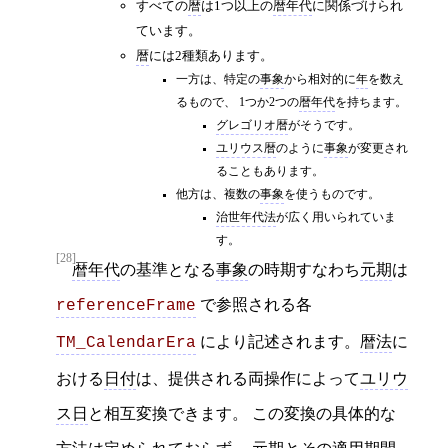
すべての
暦
は1つ以上の
暦年代
に関係づけられ
ています。
暦
には2種類あります。
一方は、特定の
事象
から相対的に
年
を数え
るもので、 1つか2つの
暦年代
を持ちます。
グレゴリオ暦
がそうです。
ユリウス暦
のように
事象
が変更され
ることもあります。
他方は、複数の
事象
を使うものです。
治世年代法
が広く用いられていま
す。
[28]
暦年代
の基準となる
事象
の時期すなわち
元期
は
で参照される各
referenceFrame
により記述されます。
暦法
に
TM_CalendarEra
おける
日付
は、提供される両操作によって
ユリウ
ス日
と相互変換できます。 この変換の具体的な