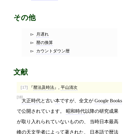
その他
月遅れ
暦の換算
カウントダウン暦
文献
[17]
暦法及時法
,
平山清次
[18]
大正時代
と古い
本
ですが、全文が
Google Books
で公開されています。
昭和時代
以降の研究成果
が取り入れられていないものの、 当時日本最高
峰の
天文学者
によって著された、
日本語
で
暦法