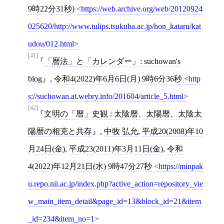
9時22分31秒
)
https://web.archive.org/web/20120924
025620/http://www.tulips.tsukuba.ac.jp/hon_kataru/kat
udou/012.html
[41]
「暦法」と「カレンダー」: suchowan's
blog
,
令和4(2022)年6月6日(月) 9時6分36秒
http
s://suchowan.at.webry.info/201604/article_5.html
[42]
文明の「暦」史観 : 太陰暦、太陽暦、太陰太
陽暦の相克と共存
,
中牧 弘允
,
平成20(2008)年10
月24日(金)
,
平成23(2011)年3月11日(金)
,
令和
4(2022)年12月21日(水) 9時47分27秒
https://minpak
u.repo.nii.ac.jp/index.php?active_action=repository_vie
w_main_item_detail&page_id=13&block_id=21&item
_id=234&item_no=1