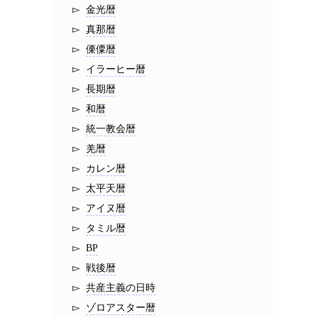
金光暦
真那暦
傈僳暦
イラーヒー暦
長期暦
和暦
統一教会暦
羌暦
カレン暦
太平天暦
アイヌ暦
タミル暦
BP
戦後暦
共産主義の日時
ゾロアスター暦