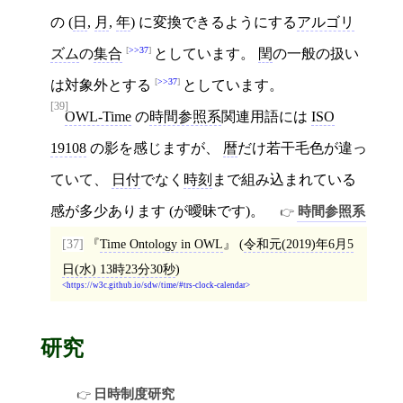
の (
日
,
月
,
年
) に変換できるようにする
アルゴリ
>>37
ズム
の
集合
としています。
閏
の一般の扱い
>>37
は対象外とする
としています。
[39]
OWL-Time
の
時間参照系
関連用語には
ISO
19108
の影を感じますが、
暦
だけ若干毛色が違っ
ていて、
日付
でなく
時刻
まで組み込まれている
感が多少あります (が曖昧です)。
時間参照系
[37]
Time Ontology in OWL
(
令和元(2019)年6月5
日(水) 13時23分30秒
)
https://w3c.github.io/sdw/time/#trs-clock-calendar
研究
日時制度研究