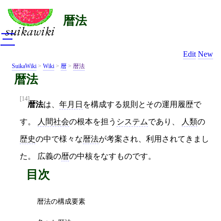
暦法
三
Edit
New
SuikaWiki
>
Wiki
>
暦
>
暦法
暦法
[14]
暦法
は、
年月日
を構成する規則とその運用履歴で
す。
人間社会
の根本を担う
システム
であり、
人類
の
歴史
の中で様々な
暦法
が考案され、利用されてきまし
た。 広義の
暦
の中核をなすものです。
目次
暦法の構成要素