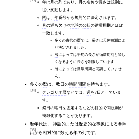
[33]
年
は
月
の列であり、
月
の名称や長さは規則に
従い変動します。
閏
は、
年
番号から規則的に決定されます。
月
の満ち欠けや
地球
の
公転
の循環周期とほぼ
一致します。
多くの古代の
暦
では、長さは天体観測によ
り決定されました。
暦
によっては平均の長さが循環周期と等し
くなるように長さを制限しています。
暦
によっては循環周期と同調していませ
ん。
多くの
暦
は、数日の
時間間隔
を持ちます。
[34]
グレゴリオ暦
などでは、
週
を7日としていま
す。
祭日の曜日を固定するなどの目的で
閏
規則が
複雑化することがあります。
暦年代
は、 神話的または歴史的な
事象
による参照
[35]
日から相対的に数える
年
の列です。