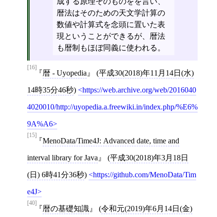
成する原理そのものをを言い、
暦法はそのための天文学計算の
数値や計算式を念頭に置いた表
現ということができるが、暦法
も暦制もほぼ同義に使われる。
[16]
暦 - Uyopedia
(
平成30(2018)年11月14日(水)
14時35分46秒
)
https://web.archive.org/web/2016040
4020010/http://uyopedia.a.freewiki.in/index.php/%E6%
9A%A6
[15]
MenoData/Time4J: Advanced date, time and
interval library for Java
(
平成30(2018)年3月18日
(日) 6時41分36秒
)
https://github.com/MenoData/Tim
e4J
[40]
暦の基礎知識
(
令和元(2019)年6月14日(金)