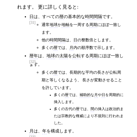
れます。 更に詳しく見ると:
日
は、すべての
暦
の基本的な
時間間隔
です。
[31]
通常
地球
か
地軸
を一周する
周期
にほぼ一致し
ます。
他の
時間間隔
は、
日
の整数倍とします。
多くの
暦
では、
月
内の順序数で示します。
暦年
は、
地球
の
太陽
を
公転
する
周期
にほぼ一致し
[32]
ます。
多くの
暦
では、長期的な平均の長さが公転周
期と等しくなるよう、 長さが変動させること
を許しています。
多くの
暦
では、
補助的
な
月
や
日
を周期的に
挿入します。
多くの古代の
暦
では、
閏
の挿入は政治的ま
たは宗教的な権威により不規則に行われま
した。
月
は、
年
を構成します。