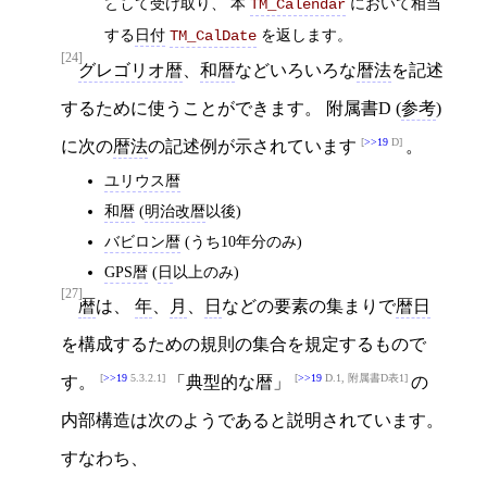
として受け取り、 本
において相当
TM_Calendar
する
日付
を返します。
TM_CalDate
[24]
グレゴリオ暦
、
和暦
などいろいろな
暦法
を記述
するために使うことができます。 附属書D (
参考
)
>>19
D
に次の
暦法
の記述例が示されています
。
ユリウス暦
和暦
(
明治改暦
以後)
バビロン暦
(うち10年分のみ)
GPS暦
(
日
以上のみ)
[27]
暦
は、
年
、
月
、
日
などの要素の集まりで
暦日
を構成するための規則の集合を規定するもので
>>19
5.3.2.1
>>19
D.1, 附属書D表1
す。
「典型的な暦」
の
内部構造は次のようであると説明されています。
すなわち、