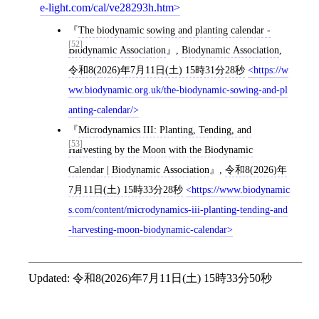
e-light.com/cal/ve28293h.htm
The biodynamic sowing and planting calendar -
[52]
Biodynamic Association
,
Biodynamic Association
,
令和8(2026)年7月11日(土) 15時31分28秒
https://w
ww.biodynamic.org.uk/the-biodynamic-sowing-and-pl
anting-calendar/
Microdynamics III: Planting, Tending, and
[53]
Harvesting by the Moon with the Biodynamic
Calendar | Biodynamic Association
,
令和8(2026)年
7月11日(土) 15時33分28秒
https://www.biodynamic
s.com/content/microdynamics-iii-planting-tending-and
-harvesting-moon-biodynamic-calendar
Updated:
令和8(2026)年7月11日(土) 15時33分50秒