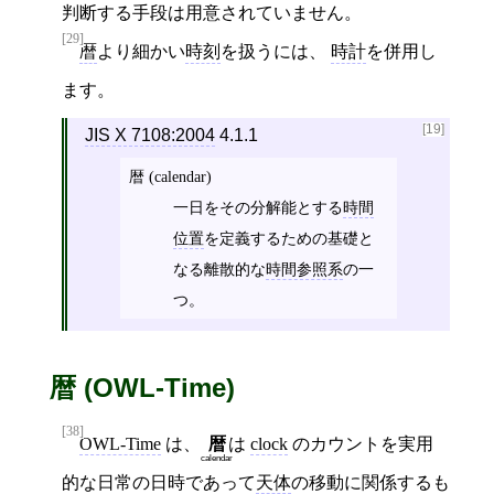
判断する手段は用意されていません。
[29]
暦
より細かい
時刻
を扱うには、
時計
を併用し
ます。
[19]
JIS X 7108:2004
4.1.1
暦 (calendar)
一日をその分解能とする
時間
位置
を定義するための基礎と
なる離散的な
時間参照系
の一
つ。
暦 (OWL-Time)
[38]
OWL-Time
は、
暦
は
clock
のカウントを実用
calendar
的な日常の日時であって
天体
の移動に関係するも