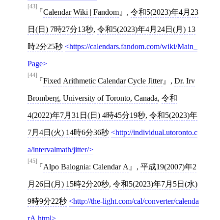
[43]
Calendar Wiki | Fandom
,
令和5(2023)年4月23
日(日) 7時27分13秒
,
令和5(2023)年4月24日(月) 13
時2分25秒
https://calendars.fandom.com/wiki/Main_
Page
[44]
Fixed Arithmetic Calendar Cycle Jitter
,
Dr. Irv
Bromberg, University of Toronto, Canada
,
令和
4(2022)年7月31日(日) 4時45分19秒
,
令和5(2023)年
7月4日(火) 14時6分36秒
http://individual.utoronto.c
a/intervalmath/jitter/
[45]
Alpo Balognia: Calendar A
,
平成19(2007)年2
月26日(月) 15時2分20秒
,
令和5(2023)年7月5日(水)
9時9分22秒
http://the-light.com/cal/converter/calenda
rA.html