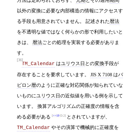
方法は定められておらず、
元期
とその適用
期間
以外の変換に必要な内部構造の情報にアクセスす
る手段も用意されていません。 記述された
暦法
を不透明な値ではなく何らかの形で利用したいと
きは、
暦法
ごとの処理を実装する必要がありま
す。
[36]
は
ユリウス日
との
変換
手段が
TM_Calendar
存在することを要求しています。
JIS X 7108
は
バ
ビロン暦
のように正確な対応関係が知られていな
いものに
ユリウス日
の近似値を用いる例を示して
います。 換算アルゴリズムの正確度の情報を含
>>19
D.2
める必要がある
とされていますが、
やその演算で機械的に正確度を
TM_Calendar