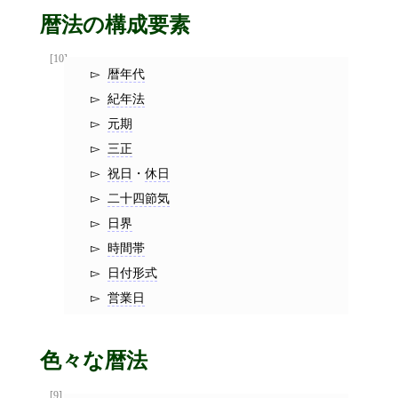
暦法の構成要素
[10]
暦年代
紀年法
元期
三正
祝日
・
休日
二十四節気
日界
時間帯
日付形式
営業日
色々な暦法
[9]