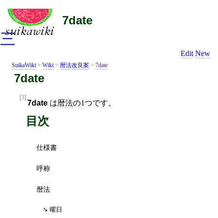
7date
三
Edit
New
SuikaWiki
>
Wiki
>
暦法改良案
>
7date
7date
[3]
7date
は
暦法
の1つです。
目次
仕様書
呼称
暦法
曜日