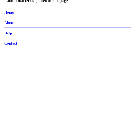
additional terms applied for this page.
Home
About
Help
Contact