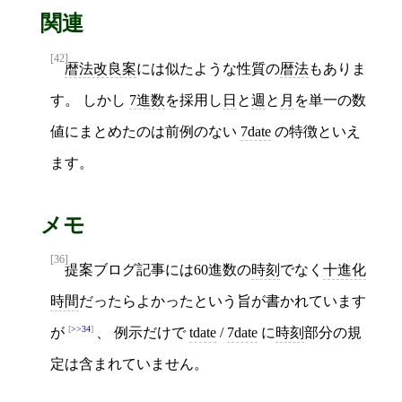
関連
[42]
暦法改良案
には似たような性質の
暦法
もありま
す。 しかし
7進数
を採用し
日
と
週
と
月
を単一の数
値にまとめたのは前例のない
7date
の特徴といえ
ます。
メモ
[36]
提案ブログ記事には60進数の
時刻
でなく
十進化
時間
だったらよかったという旨が書かれています
>>34
が
、 例示だけで
tdate
/
7date
に
時刻
部分の規
定は含まれていません。