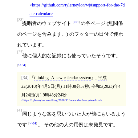
https://github.com/tylerneylon/wj#support-for-the-7d
ate-calendar
[33]
>>1
提唱者のウェブサイト
の各ページ (無関係
のページを含みます。) のフッターの日付で使わ
れています。
[35]
他に個人的な記録にも使っていたそうです。
>>34
[34]
thinking: A new calendar system
,
平成
22(2010)年4月5日(月) 11時38分57秒
,
令和5(2023)年4
月24日(月) 9時48分24秒
https://tylerneylon.com/blog/2006/11/new-calendar-system.html
[41]
同じような案を思いついた人が他にもいるよう
>>34
です
。 その他の人の用例は未発見です。