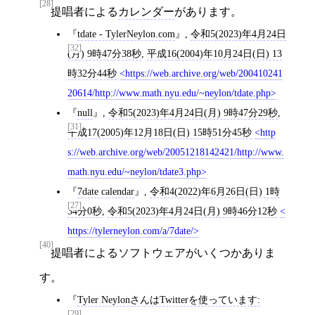
[28]
提唱者による
カレンダー
があります。
tdate - TylerNeylon.com
,
令和5(2023)年4月24日
[32]
(月) 9時47分38秒
,
平成16(2004)年10月24日(日) 13
時32分44秒
https://web.archive.org/web/200410241
20614/http://www.math.nyu.edu/~neylon/tdate.php
null
,
令和5(2023)年4月24日(月) 9時47分29秒
,
[31]
平成17(2005)年12月18日(日) 15時51分45秒
http
s://web.archive.org/web/20051218142421/http://www.
math.nyu.edu/~neylon/tdate3.php
7date calendar
,
令和4(2022)年6月26日(日) 1時
[27]
34分0秒
,
令和5(2023)年4月24日(月) 9時46分12秒
https://tylerneylon.com/a/7date/
[40]
提唱者によるソフトウェアがいくつかありま
す。
Tyler NeylonさんはTwitterを使っています:
[29]