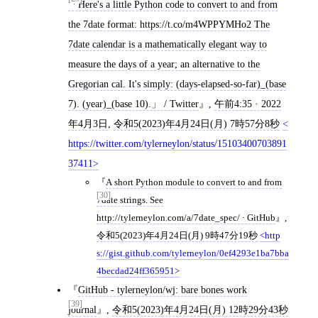
「Here's a little Python code to convert to and from
the 7date format: https://t.co/m4WPPYMHo2 The
7date calendar is a mathematically elegant way to
measure the days of a year; an alternative to the
Gregorian cal. It's simply: (days-elapsed-so-far)_(base
7). (year)_(base 10).」 / Twitter
,
午前4:35 · 2022
年4月3日
,
令和5(2023)年4月24日(月) 7時57分8秒
https://twitter.com/tylerneylon/status/15103400703891
37411
A short Python module to convert to and from
[30]
7date strings. See
http://tylerneylon.com/a/7date_spec/ · GitHub
,
令和5(2023)年4月24日(月) 9時47分19秒
http
s://gist.github.com/tylerneylon/0ef4293e1ba7bba
4becdad24ff365951
GitHub - tylerneylon/wj: bare bones work
[39]
journal
,
令和5(2023)年4月24日(月) 12時29分43秒