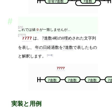
非零7進数
7進数
[21]
これでは値
が一致しませんが...
0
[7777]
は、
7進数
4桁の
0埋め
された文字列
7777
を表し、
年の日
経過数を
7進数
で表したもの
>>1
と解釈します。
7777
7進数
7進数
7進数
7
実装と用例