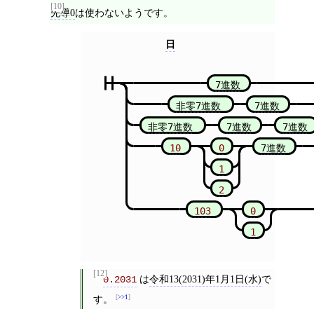
[10]
先導0
は使わないようです。
日
7進数
非零7進数
7進数
非零7進数
7進数
7進数
10
0
7進数
1
2
103
0
1
[12]
は
令和13(2031)年1月1日(水)
で
0.2031
す。
>>1