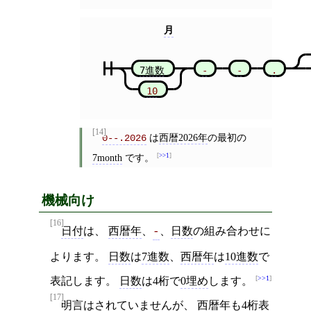
月
7進数
-
-
.
10
[14]
は
西暦2026年
の最初の
0--.2026
7month
です。
>>1
機械向け
[16]
日付
は、
西暦年
、
、
日数
の組み合わせに
-
よります。
日数
は
7進数
、
西暦年
は
10進数
で
>>1
表記します。
日数
は4桁で
0埋め
します。
[17]
明言はされていませんが、
西暦年
も4桁表