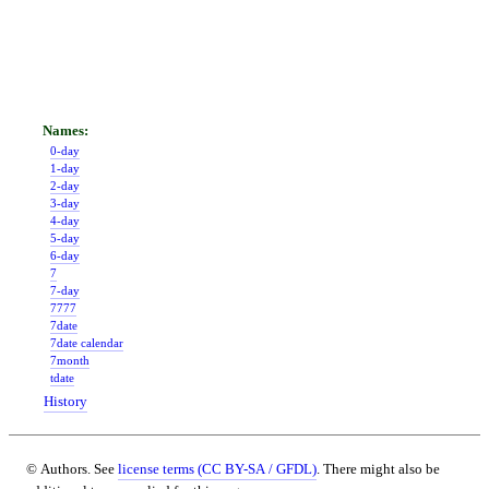
0-day
1-day
2-day
3-day
4-day
5-day
6-day
7
7-day
7777
7date
7date calendar
7month
tdate
History
© Authors. See
license terms (CC BY-SA / GFDL)
. There might also be