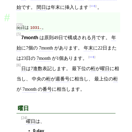
>>1
始
です。
閏日
は年末に挿入します
。
[25]
閏日
は
。
1031.
[5]
7month
は原則49日で構成される
月
です。
年
始
に7個の
7month
があります。
年末
に22日また
>>1
は23日の
7month
が1個あります。
[6]
日
は
7進数
表記します。 最下位の
桁
が
曜日
に相
当し、 中央の
桁
が
週番号
に相当し、 最上位の
桁
が
7month
の
番号
に相当します。
曜日
[24]
曜日
は、
0-day