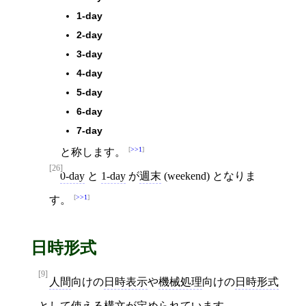
1-day
2-day
3-day
4-day
5-day
6-day
7-day
>>1
と称します。
[26]
0-day
と
1-day
が
週末
(weekend) となりま
>>1
す。
日時形式
[9]
人間
向けの
日時表示
や
機械処理
向けの
日時形式
として使える構文が定められています。