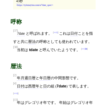
43秒
https://tylerneylon.com/a/7date_spec/
呼称
[37]
>>1
7date
と呼ばれます。
これは
日付
ことを指
すと共に
暦法
の呼称としても使われています。
[38]
>>34
当初は
tdate
と呼んでいたようです。
暦法
[2]
年月週日暦
と
年日暦
の中間形態です。
[4]
日付
は
西暦年
と
日
の組 (
7date
) で表します。
>>1
[15]
年
は
グレゴリオ年
です。
年始
は
グレゴリオ年