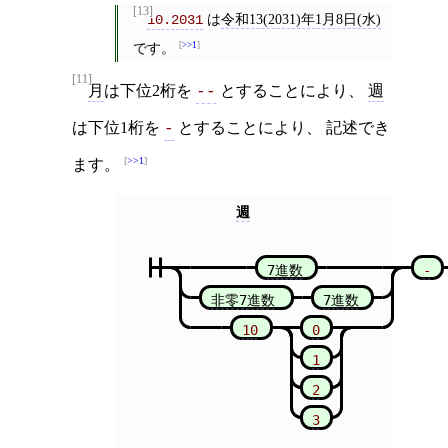
[13]
は
令和13(2031)年1月8日(水)
10.2031
です。
>>1
[11]
月
は下位2桁を
とすることにより、
週
--
は下位1桁を
とすることにより、 記述でき
-
>>1
ます。
週
7進数
-
非零7進数
7進数
10
0
1
2
3