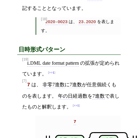
記することとなっています。
[18]
は、
を表しま
2020-0023
23.2020
す。
日時形式パターン
[19]
LDML date format pattern
の拡張が定められ
>>1
ています。
[7]
は、
非零7進数
に
7進数
が任意個続くも
7
のを表します。
年の日
経過数を
7進数
で表し
>>1
たものと解釈します。
7