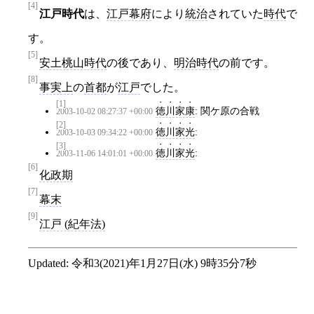
[4]
江戸時代
は、
江戸幕府
により
統治
されていた
時代
で
す。
[5]
安土桃山時代
の後であり、
明治時代
の前です。
[8]
事実上
の
首都
が
江戸
でした。
[1]
徳川家康
: 関ケ原の合戦
2003-10-02 08:27:37 +00:00
[2]
徳川家光
:
2003-10-03 09:34:22 +00:00
[3]
徳川家光
:
2003-11-06 14:01:01 +00:00
[6]
化政期
[7]
幕末
[9]
江戸 (紀年法)
Updated:
令和3(2021)年1月27日(水) 9時35分7秒