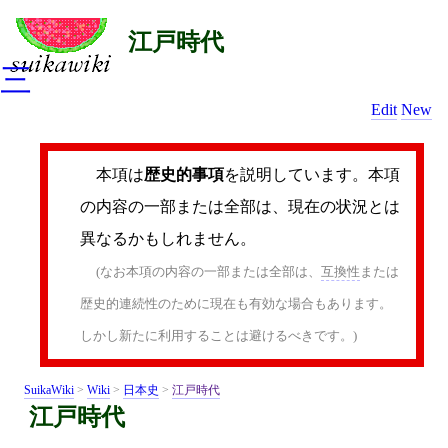
江戸時代
三
Edit
New
本項は
歴史的事項
を説明しています。本項
の内容の一部または全部は、現在の状況とは
異なるかもしれません。
(なお本項の内容の一部または全部は、
互換性
または
歴史的連続性のために現在も有効な場合もあります。
しかし新たに利用することは避けるべきです。)
SuikaWiki
>
Wiki
>
日本史
>
江戸時代
江戸時代