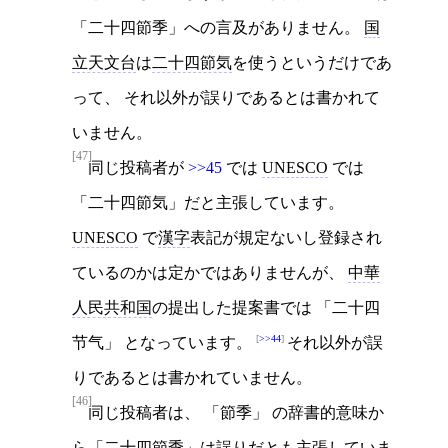
「二十四節季」への言及がありません。
国
立天文台
は
二十四節気
を使うというだけであ
って、 それ以外が誤りであるとは書かれて
いません。
[47]
同じ投稿者が
>>45
では
UNESCO
では
「二十四節気」だと主張しています。
UNESCO
で
漢字
表記が規定ないし登録され
ているのかは定かではありませんが、
中華
人民共和国
の提出した提案書では 「二十四
>>44
节气」 となっています。
それ以外が誤
りであるとは書かれていません。
[46]
同じ投稿者は、 「節季」 の辞書的意味か
ら「二十四節季」は誤りだとも主張していま