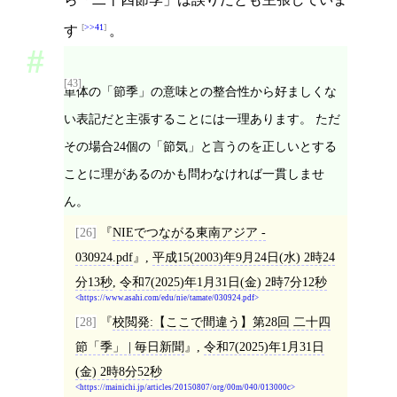
>>41
す
。
[43]
単体の「節季」の意味との整合性から好ましくな
い表記だと主張することには一理あります。 ただ
その場合24個の「節気」と言うのを正しいとする
ことに理があるのかも問わなければ一貫しませ
ん。
[26]
NIEでつながる東南アジア -
030924.pdf
,
平成15(2003)年9月24日(水) 2時24
分13秒
,
令和7(2025)年1月31日(金) 2時7分12秒
https://www.asahi.com/edu/nie/tamate/030924.pdf
[28]
校閲発:【ここで間違う】第28回 二十四
節「季」 | 毎日新聞
,
令和7(2025)年1月31日
(金) 2時8分52秒
https://mainichi.jp/articles/20150807/org/00m/040/013000c