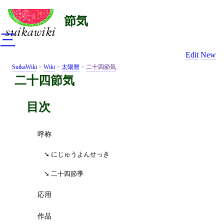
節気
三
Edit
New
SuikaWiki
>
Wiki
>
太陽暦
>
二十四節気
二十四節気
目次
呼称
にじゅうよんせっき
二十四節季
応用
作品