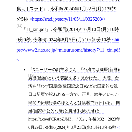
集も | スラド
,
令和6(2024)年1月22日(月) 13時9
分5秒
https://srad.jp/story/11/05/11/0325203/
[14]
11_xin.pdf
,
令和元(2019)年6月10日(月) 16時
9分0秒
,
令和6(2024)年8月5日(月) 10時0分10秒
htt
ps://www2.nao.ac.jp/~mitsurusoma/history7/11_xin.pdf
Xユーザーの副主席さん: 「台湾では國曆(新暦)/
[15]
農曆(陰暦)という表記を多く見かけた。 大陸、台
湾を問わず国慶節(建国記念日)などの国家的な祝
日は新暦で祝われる一方で、正月、端午といった
民間の伝統行事のほとんどは陰暦で行われる。 国
暦(国家の公的な暦)と農暦(民間の暦)と…
https://t.co/ePCRApZJM3」 / X
,
午後9:32 · 2023年
6月29日
,
令和6(2024)年8月21日(水) 5時18分45秒