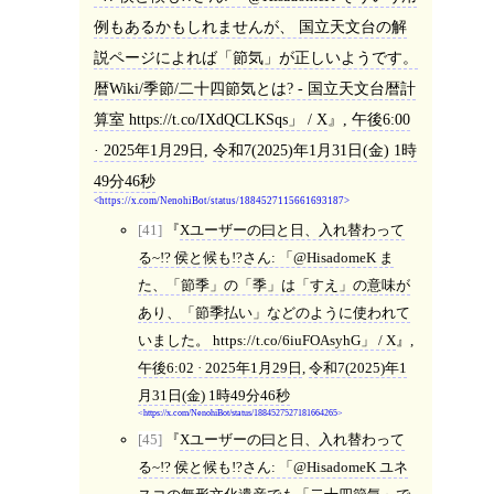
例もあるかもしれませんが、 国立天文台の解
説ページによれば「節気」が正しいようです。
暦Wiki/季節/二十四節気とは? - 国立天文台暦計
算室 https://t.co/IXdQCLKSqs」 / X
,
午後6:00
· 2025年1月29日
,
令和7(2025)年1月31日(金) 1時
49分46秒
https://x.com/NenohiBot/status/1884527115661693187
[41]
Xユーザーの曰と日、入れ替わって
る~!? 侯と候も!?さん: 「@HisadomeK ま
た、「節季」の「季」は「すえ」の意味が
あり、「節季払い」などのように使われて
いました。 https://t.co/6iuFOAsyhG」 / X
,
午後6:02 · 2025年1月29日
,
令和7(2025)年1
月31日(金) 1時49分46秒
https://x.com/NenohiBot/status/1884527527181664265
[45]
Xユーザーの曰と日、入れ替わって
る~!? 侯と候も!?さん: 「@HisadomeK ユネ