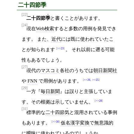
二十四節季
[22]
二十四節
季
と書くことがあります。
[24]
現在
Web検索
すると多数の用例を発見でき
ます。 また、
近代
には既に使われていたこ
>>23
とが知られます
。 それ以前に遡る可能
性もあるでしょう。
[27]
現代の
マスコミ
各社のうちでは
朝日新聞社
>>26
,
>>25
や
FNN
で用例があります。
[29]
一方
毎日新聞
は誤りと主張していま
>>28
す。その根拠は示していません。
[31]
標準的な
二十四節
気
と混用されている事例
>>30
もあります。
仮名漢字変換
で無意識的
に曖昧に使われているのでしょうか。