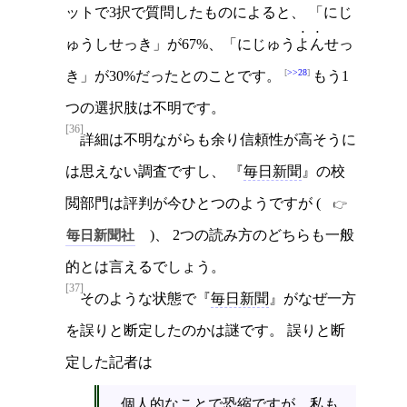
ットで3択で質問したものによると、 「にじ
ゅうしせっき」が67%、「にじゅう
よん
せっ
>>28
き」が30%だったとのことです。
もう1
つの選択肢は不明です。
[36]
詳細は不明ながらも余り信頼性が高そうに
は思えない調査ですし、
毎日新聞
の校
閲部門は評判が今ひとつのようですが (
毎日新聞社
)、 2つの読み方のどちらも一般
的とは言えるでしょう。
[37]
そのような状態で
毎日新聞
がなぜ一方
を誤りと断定したのかは謎です。 誤りと断
定した記者は
個人的なことで恐縮ですが、私も