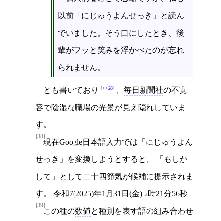
以前「にじゅうよんせっき」と読ん
でいました。そう口にしたとき、後
輩がフッと笑みを浮かべたのが忘れ
られません。
>>28
とも書いており
、
毎日新聞社
の不寛
容で陰湿な職場の光景が見え隠れしていま
す。
[38]
現在
Google日本語入力
では「にじゅうよん
せっき」を変換しようとすると、 「もしか
して」として
二十四節気
が候補に提示されま
す。
令和7(2025)年1月31日(金) 2時21分56秒
[39]
この種の
数値
と種別を表す語の組み合わせ