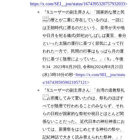
https://x.com/SEI__jou/status/1674395320757932033
Xユーザーの副主席さん: 「国家的な暦と民
[16]
間の暦とが二重に存在しているのは、一説に
は王朝時代に遡るのだという。 皇帝が天や地
や日月を祀る儀式(郊祀)がしばしば夏至、春分
といった太陽の運行に基づく節気によって行
われた一方で、民間の行事はもっぱら月の運
行に基づく陰暦によっていた。」 / X
,
午後
9:34 · 2023年6月29日
,
令和6(2024)年8月21日
(水) 5時18分45秒
https://x.com/SEI__jou/statu
s/1674395959021957121
Xユーザーの副主席さん: 「台湾の道教祭礼
[17]
にお邪魔してみて驚いたのは、祭礼のほぼす
べてが陰暦で行われることのみならず、それ
らの日程が国家的な祭祀や祝日とほとんど関
係ないことだった。 近代日本の神社神道にお
いては、新嘗祭をはじめとする神社の祭や、
記紀神話で大きく読み替えられた祭神、」 /