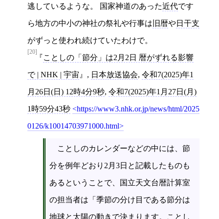
逃しているような。 国家神道のあった
近代
です
ら地方の中小の神社の祭礼や行事は
旧暦
や
日干支
がずっと使われ続けていたわけで。
[20]
ことしの「節分」は2月2日 暦がずれる影響
で | NHK | 宇宙
,
日本放送協会
,
令和7(2025)年1
月26日(日) 12時4分9秒
,
令和7(2025)年1月27日(月)
1時59分43秒
https://www3.nhk.or.jp/news/html/2025
0126/k10014703971000.html
ことしのカレンダーなどの中には、節
分を例年どおり2月3日と記載したものも
あるということで、国立天文台暦計算室
の担当者は「季節の分け目である節分は
地球と太陽の動きで決まります。ことし