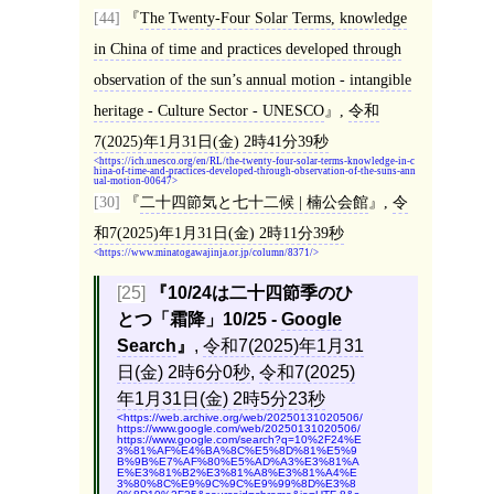
[44]
The Twenty-Four Solar Terms, knowledge
in China of time and practices developed through
observation of the sun’s annual motion - intangible
heritage - Culture Sector - UNESCO
,
令和
7(2025)年1月31日(金) 2時41分39秒
https://ich.unesco.org/en/RL/the-twenty-four-solar-terms-knowledge-in-c
hina-of-time-and-practices-developed-through-observation-of-the-suns-ann
ual-motion-00647
[30]
二十四節気と七十二候 | 楠公会館
,
令
和7(2025)年1月31日(金) 2時11分39秒
https://www.minatogawajinja.or.jp/column/8371/
[25]
10/24は二十四節季のひ
とつ「霜降」10/25 -
Google
Search
,
令和7(2025)年1月31
日(金) 2時6分0秒
,
令和7(2025)
年1月31日(金) 2時5分23秒
https://web.archive.org/web/20250131020506/
https://www.google.com/web/20250131020506/
https://www.google.com/search?q=10%2F24%E
3%81%AF%E4%BA%8C%E5%8D%81%E5%9
B%9B%E7%AF%80%E5%AD%A3%E3%81%A
E%E3%81%B2%E3%81%A8%E3%81%A4%E
3%80%8C%E9%9C%9C%E9%99%8D%E3%8