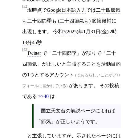
[32]
現時点で
Google日本語入力
では
二十四節気
も
二十四節季
も (
二十四節氣
も) 変換候補に
出現します。
令和7(2025)年1月31日(金) 2時
13分45秒
[42]
Twitter
で「二十四節季」が誤りで「二十
四節気」が正しいと主張することを活動目的
の1つとするアカウント
(であるらしいことがプロ
があります。 その投稿
フィールに書かれている)
である
>>40
は
国立天文台の解説ページによれば
「節気」が正しいようです。
と主張していますが、示されたページには