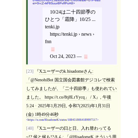
0%8D10%2F25&sourceid=chrome&ie=UTF-8&s
ei=0i-cZ-rkF8Suur8PvIfPoA8
10/24は二十四節季の
ひとつ「霜降」10/25 ...
tenki.jp
https://tenki.jp › news ›
fnn
Oct 24, 2023 —
[23]
Xユーザーのk.hisadomeさん:
「@NenohiBot 国立国会図書館デジコレで検索
してみましたが、「二十四節季」も使われてい
ました。 https://t.co/8tj8LrYycq」 / X
,
午後
5:24 · 2025年1月29日
,
令和7(2025)年1月31日
(金) 1時49分46秒
https://x.com/HisadomeK/status/1884518064189997517
[40]
Xユーザーの曰と日、入れ替わってる
~!? 侯と候も!?さん: 「@HisadomeK そういう用