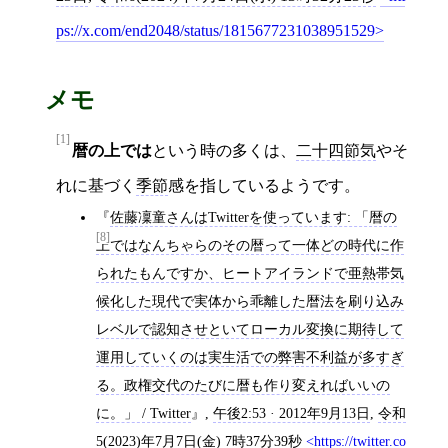
ps://x.com/end2048/status/1815677231038951529
メモ
[1]
暦の上では
という時の多くは、
二十四節気
やそ
れに基づく
季節
感を指しているようです。
佐藤凜童さんはTwitterを使っています: 「暦の
[8]
上ではなんちゃらのその暦って一体どの時代に作
られたもんですか、ヒートアイランドで亜熱帯気
候化した現代で実体から乖離した暦法を刷り込み
レベルで認知させといてローカル変換に期待して
運用していくのは実生活での弊害不利益が多すぎ
る。政権交代のたびに暦も作り変えればいいの
に。」 / Twitter
,
午後2:53 · 2012年9月13日
,
令和
5(2023)年7月7日(金) 7時37分39秒
https://twitter.co