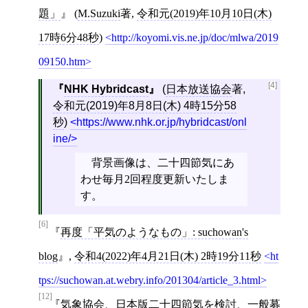
題」
(
M.Suzuki
著,
令和元(2019)年10月10日(木)
17時6分48秒
)
http://koyomi.vis.ne.jp/doc/mlwa/2019
09150.htm
[4]
NHK Hybridcast
(
日本放送協会
著,
令和元(2019)年8月8日(木) 4時15分58
秒
)
https://www.nhk.or.jp/hybridcast/onl
ine/
背景画像は、二十四節気にあ
わせ毎月2回程度更新いたしま
す。
[6]
再度「平気のようなもの」: suchowan's
blog
,
令和4(2022)年4月21日(木) 2時19分11秒
ht
tps://suchowan.at.webry.info/201304/article_3.html
[12]
気象協会、日本版二十四節気を検討、一般募