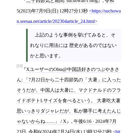
二十四節気と期間: suchowan's blog
,
令和
5(2023)年7月9日(日) 12時27分13秒
https://suchowa
n.seesaa.net/article/202304article_24.html
上記のような事例を挙げてみると、そ
れなりに用法には 歴史があるのではない
かと思います。
[13]
XユーザーのOhta@中国語好きのつぶやきさ
ん: 「7月22日から二十四節気の「大暑」に入った
そうだが、中国人は大暑に、マクドナルドのフラ
イドポテトLサイズを食べるという。 大暑吃大薯
思いっきりダジャレだが、私が勝手に考えたんじ
ゃないからね……」 / X
,
午後6:16 · 2024年7月
23日
,
令和6(2024)年7月24日(水) 13時32分23秒
htt