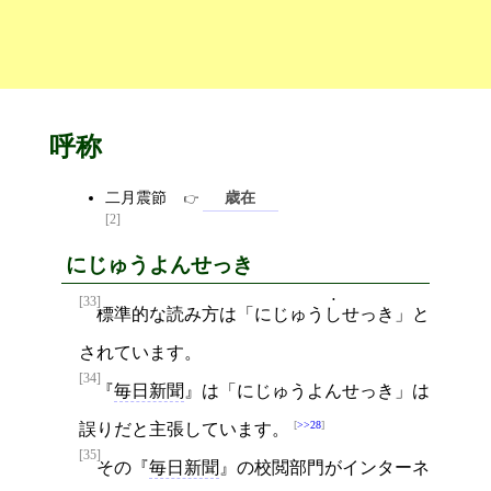
呼称
二月震節
歳在
[2]
にじゅうよんせっき
[33]
標準的な読み方は「にじゅう
し
せっき」と
されています。
[34]
毎日新聞
は「にじゅうよんせっき」は
>>28
誤りだと主張しています。
[35]
その
毎日新聞
の校閲部門がインターネ