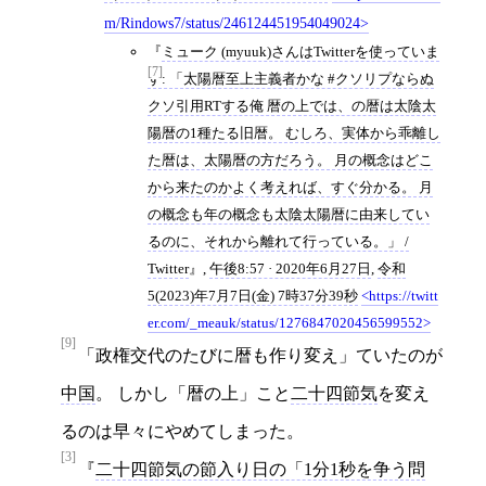
m/Rindows7/status/246124451954049024
ミューク (myuuk)さんはTwitterを使っていま
[7]
す: 「太陽暦至上主義者かな #クソリプならぬ
クソ引用RTする俺 暦の上では、の暦は太陰太
陽暦の1種たる旧暦。 むしろ、実体から乖離し
た暦は、太陽暦の方だろう。 月の概念はどこ
から来たのかよく考えれば、すぐ分かる。 月
の概念も年の概念も太陰太陽暦に由来してい
るのに、それから離れて行っている。」 /
Twitter
,
午後8:57 · 2020年6月27日
,
令和
5(2023)年7月7日(金) 7時37分39秒
https://twitt
er.com/_meauk/status/1276847020456599552
[9]
「政権交代のたびに暦も作り変え」ていたのが
中国
。 しかし「暦の上」こと
二十四節気
を変え
るのは早々にやめてしまった。
[3]
二十四節気の節入り日の「1分1秒を争う問