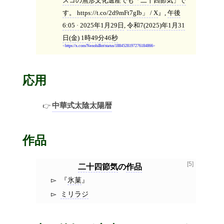
スコの無形文化遺産でも「二十四節気」で
す。 https://t.co/2d9mFt7gIb」 / X
,
午後
6:05 · 2025年1月29日
,
令和7(2025)年1月31
日(金) 1時49分46秒
https://x.com/NenohiBot/status/1884528197276184866
応用
中華式太陰太陽暦
作品
[5]
二十四節気
の
作品
氷菓
ミリラジ