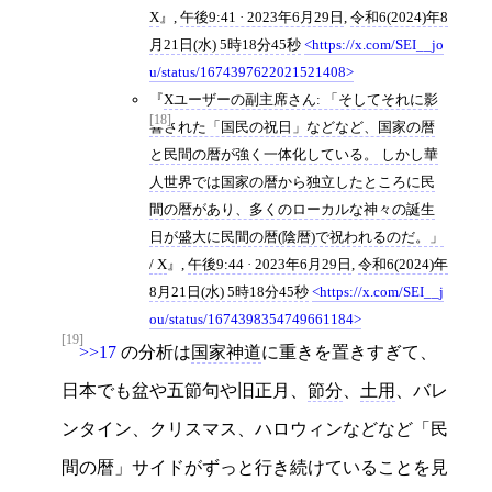
X
,
午後9:41 · 2023年6月29日
,
令和6(2024)年8
月21日(水) 5時18分45秒
https://x.com/SEI__jo
u/status/1674397622021521408
Xユーザーの副主席さん: 「そしてそれに影
[18]
響された「国民の祝日」などなど、国家の暦
と民間の暦が強く一体化している。 しかし華
人世界では国家の暦から独立したところに民
間の暦があり、多くのローカルな神々の誕生
日が盛大に民間の暦(陰暦)で祝われるのだ。」
/ X
,
午後9:44 · 2023年6月29日
,
令和6(2024)年
8月21日(水) 5時18分45秒
https://x.com/SEI__j
ou/status/1674398354749661184
[19]
>>17
の分析は
国家神道
に重きを置きすぎて、
日本でも盆や五節句や旧正月、
節分
、
土用
、バレ
ンタイン、クリスマス、ハロウィンなどなど「民
間の暦」サイドがずっと行き続けていることを見