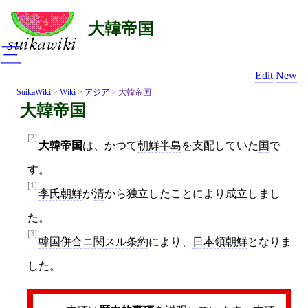
大韓帝国
三
Edit
New
SuikaWiki
>
Wiki
>
アジア
>
大韓帝国
大韓帝国
[2]
大韓帝国
は、かつて
朝鮮半島
を支配していた
国
で
す。
[1]
李氏朝鮮
が
清
から独立したことにより成立しまし
た。
[3]
韓国併合ニ関スル条約
により、
日本領朝鮮
となりま
した。