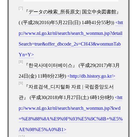
[7]
データの検索_所長原文| 国立中央図書館
( (
平成28(2016)年5月22日(日) 14時41分55秒
))
htt
p://www.nl.go.kr/nl/search/search_wonmun.jsp?detail
Search=true&offer_dbcode_2s=CH43&wonmunTab
Yn=Y
[8]
한국사데이터베이스
(
平成29(2017)年3月
24日(金) 11時8分23秒
)
http://db.history.go.kr/
[9]
자료검색_디지털화 자료 | 국립중앙도서
관
(
平成30(2018)年1月27日(土) 6時1分8秒
)
htt
p://www.nl.go.kr/nl/search/search_wonmun.jsp?kwd
=%E8%88%8A%E9%9F%93%E5%9C%8B+%E5%
AE%98%E5%A0%B1
[15]