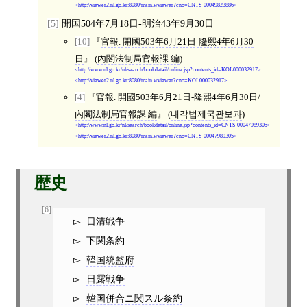
http://viewer2.nl.go.kr:8080/main.wviewer?cno=CNTS-00049823886
[5]
開国504年7月18日-明治43年9月30日
[10]
官報. 開國503年6月21日-隆熙4年6月30
日
(
內閣法制局官報課 編
)
http://www.nl.go.kr/nl/search/bookdetail/online.jsp?contents_id=KOL000032917
http://viewer2.nl.go.kr:8080/main.wviewer?cno=KOL000032917
[4]
官報. 開國503年6月21日-隆熙4年6月30日/
內閣法制局官報課 編
(
내각법제국관보과
)
http://www.nl.go.kr/nl/search/bookdetail/online.jsp?contents_id=CNTS-00047989305
http://viewer2.nl.go.kr:8080/main.wviewer?cno=CNTS-00047989305
歴史
[6]
日清戦争
下関条約
韓国統監府
日露戦争
韓国併合ニ関スル条約