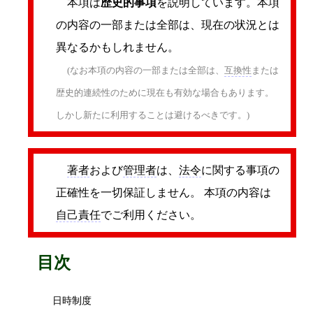
本項は
歴史的事項
を説明しています。本項
の内容の一部または全部は、現在の状況とは
異なるかもしれません。
(なお本項の内容の一部または全部は、
互換性
または
歴史的連続性のために現在も有効な場合もあります。
しかし新たに利用することは避けるべきです。)
著者
および
管理者
は、
法令
に関する事項の
正確性を一切保証しません。 本項の内容は
自己責任
でご利用ください。
目次
日時制度