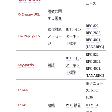
Spam-Status
:
ュース
著者
に関
X-Image-URL
する
画像
RFC 822
,
返信
対象
IETF
イン
RFC 2822
,
In-Reply-To
メッセー
ターネッ
RFC 4021
,
ジ
ト標準
[IANAREG]
RFC 822
,
IETF
イン
RFC 2822
,
Keywords
鍵語
ターネッ
RFC 4021
,
ト標準
[IANAREG]
電子ニュー
Lines
ス
:
RFC
1036
連結
W3C
勧告
HTML 4
Link