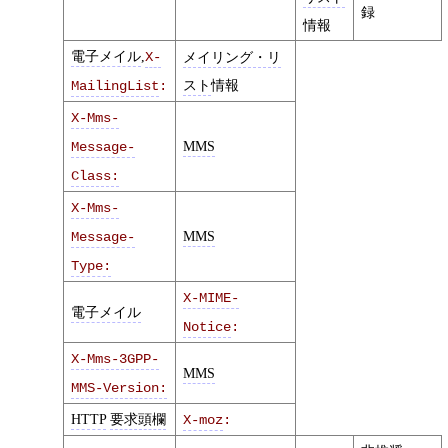
録
情報
電子メイル
,
X-
メイリング・リ
スト
情報
MailingList
:
X-Mms-
MMS
Message-
Class:
X-Mms-
MMS
Message-
Type:
X-MIME-
電子メイル
Notice
:
X-Mms-3GPP-
MMS
MMS-Version:
HTTP
要求頭欄
X-moz
: