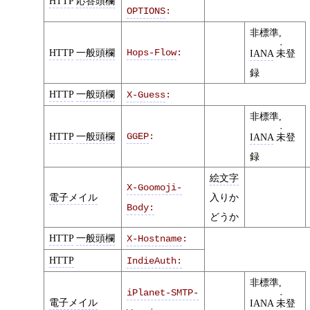
HTTP
応答頭欄
OPTIONS
:
非標準,
HTTP
一般頭欄
Hops-Flow
:
IANA
未
登
録
HTTP
一般頭欄
X-Guess
:
非標準,
HTTP
一般頭欄
GGEP
:
IANA
未
登
録
絵文字
X-Goomoji-
電子メイル
入りか
Body:
どうか
HTTP
一般頭欄
X-Hostname
:
HTTP
IndieAuth:
非標準,
iPlanet-SMTP-
電子メイル
IANA
未
登