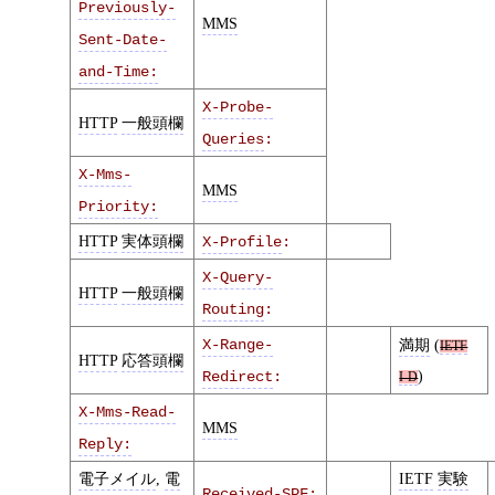
Previously-
MMS
Sent-Date-
and-Time:
X-Probe-
HTTP
一般頭欄
Queries
:
X-Mms-
MMS
Priority:
HTTP
実体頭欄
X-Profile
:
X-Query-
HTTP
一般頭欄
Routing
:
X-Range-
満期
(
IETF
HTTP
応答頭欄
)
Redirect
:
I-D
X-Mms-Read-
MMS
Reply:
電子メイル
,
電
IETF
実験
Received-SPF
: