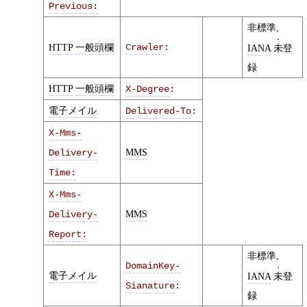
Previous:
非標準,
HTTP
一般頭欄
Crawler
:
IANA
未
登
録
HTTP
一般頭欄
X-Degree
:
電子メイル
Delivered-To
:
X-Mms-
MMS
Delivery-
Time:
X-Mms-
MMS
Delivery-
Report:
非標準,
DomainKey-
電子メイル
IANA
未
登
Sianature
:
録