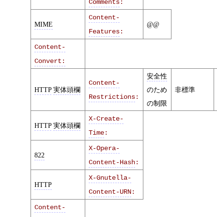
Comments
:
Content-
MIME
@@
Features
:
Content-
Convert:
安全性
Content-
HTTP
実体頭欄
のため
非標準
Restrictions
:
の制限
X-Create-
HTTP
実体頭欄
Time
:
X-Opera-
822
Content-Hash
:
X-Gnutella-
HTTP
Content-URN
:
Content-