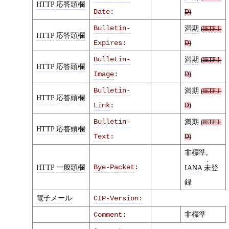
HTTP
応答頭欄
Date
:
D
)
Bulletin-
満期
(
IETF
I-
HTTP
応答頭欄
Expires
:
D
)
Bulletin-
満期
(
IETF
I-
HTTP
応答頭欄
Image
:
D
)
Bulletin-
満期
(
IETF
I-
HTTP
応答頭欄
Link
:
D
)
Bulletin-
満期
(
IETF
I-
HTTP
応答頭欄
Text
:
D
)
非標準,
HTTP
一般頭欄
Bye-Packet
:
IANA
未
登
録
電子メール
CIP-Version:
非標準
Comment
: