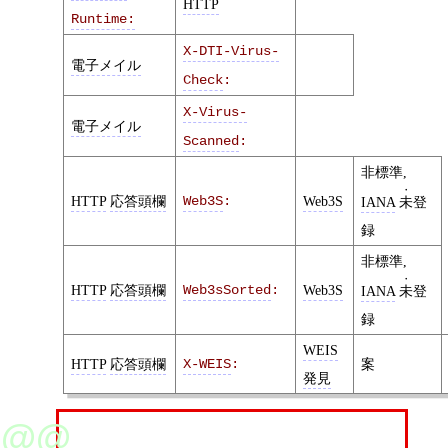
HTTP
Runtime:
X-DTI-Virus-
電子メイル
Check
:
X-Virus-
電子メイル
Scanned
:
非標準,
HTTP
応答頭欄
Web3S
:
Web3S
IANA
未
登
録
非標準,
HTTP
応答頭欄
Web3sSorted
:
Web3S
IANA
未
登
録
WEIS
HTTP
応答頭欄
X-WEIS
:
案
発見