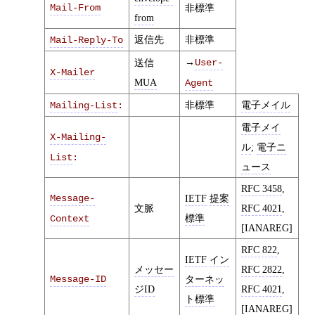
Mail-From
非標準
from
返信先
非標準
Mail-Reply-To
→
送信
User-
X-Mailer
MUA
Agent
非標準
電子メイル
Mailing-List
:
電子メイ
X-Mailing-
ル
;
電子ニ
List
:
ュース
RFC 3458
,
Message-
IETF
提案
文脈
RFC 4021
,
標準
Context
[IANAREG]
RFC 822
,
IETF
イン
メッセー
RFC 2822
,
Message-ID
ターネッ
ジID
RFC 4021
,
ト標準
[IANAREG]