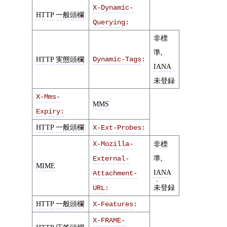
X-Dynamic-
HTTP
一般頭欄
Querying
:
非標
準,
HTTP
実態頭欄
Dynamic-Tags
:
IANA
未登録
X-Mms-
MMS
Expiry:
HTTP
一般頭欄
X-Ext-Probes
:
X-Mozilla-
非標
準,
External-
MIME
IANA
Attachment-
未
登録
URL
:
HTTP
一般頭欄
X-Features
:
X-FRAME-