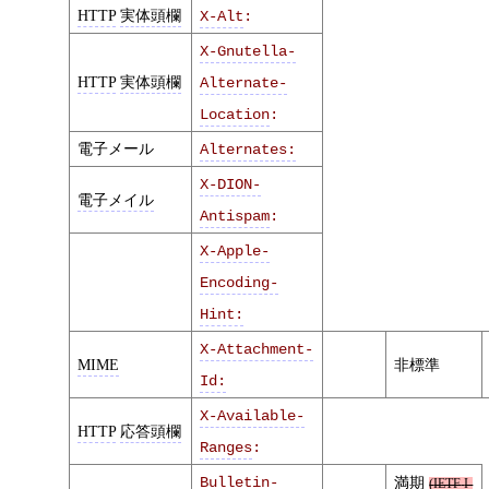
HTTP
実体頭欄
X-Alt
:
X-Gnutella-
HTTP
実体頭欄
Alternate-
Location
:
電子メール
Alternates:
X-DION-
電子メイル
Antispam
:
X-Apple-
Encoding-
Hint:
X-Attachment-
MIME
非標準
Id:
X-Available-
HTTP
応答頭欄
Ranges
:
Bulletin-
満期
(
IETF
I-