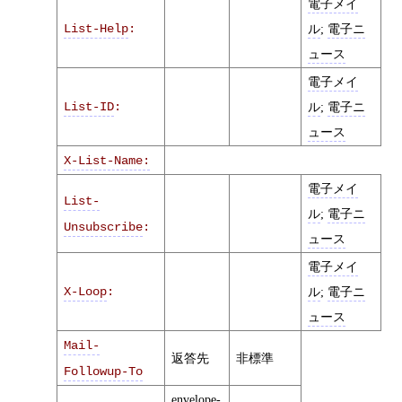
電子メイ
List-Help
:
ル
;
電子ニ
ュース
電子メイ
List-ID
:
ル
;
電子ニ
ュース
X-List-Name:
電子メイ
List-
ル
;
電子ニ
Unsubscribe
:
ュース
電子メイ
X-Loop
:
ル
;
電子ニ
ュース
Mail-
返答先
非標準
Followup-To
envelope-