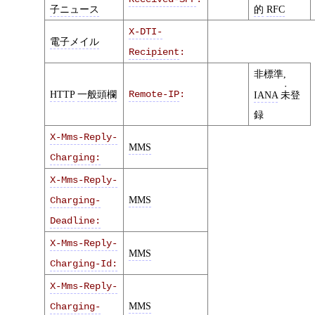
子ニュース
的
RFC
X-DTI-
電子メイル
Recipient
:
非標準,
HTTP
一般頭欄
Remote-IP
:
IANA
未
登
録
X-Mms-Reply-
MMS
Charging:
X-Mms-Reply-
MMS
Charging-
Deadline:
X-Mms-Reply-
MMS
Charging-Id:
X-Mms-Reply-
MMS
Charging-