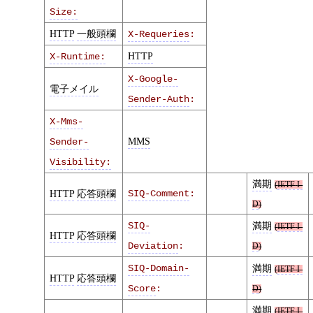
Size:
HTTP
一般頭欄
X-Requeries
:
HTTP
X-Runtime:
X-Google-
電子メイル
Sender-Auth
:
X-Mms-
MMS
Sender-
Visibility:
満期
(
IETF
I-
HTTP
応答頭欄
SIQ-Comment
:
D
)
SIQ-
満期
(
IETF
I-
HTTP
応答頭欄
Deviation
:
D
)
SIQ-Domain-
満期
(
IETF
I-
HTTP
応答頭欄
Score
:
D
)
満期
(
IETF
I-