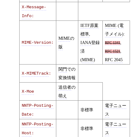
X-Message-
Info
:
IETF
原案
MIME
(
電
標準
,
子メイル
):
MIME
の
MIME-Version
:
IANA
登録
,
RFC 1341
版
済
,
RFC 1521
(
MIME
)
RFC 2045
関門
での
X-MIMETrack
:
変換情報
送信者
の
X-Moe
萌え
NNTP-Posting-
電子ニュー
非標準
ス
Date
:
NNTP-Posting-
電子ニュー
非標準
ス
Host
: