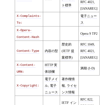
RFC 4021
,
ト標準
[IANAREG]
X-Complaints-
電子ニュー
ス
To
:
X-Opera-
Opera 9
TP2
Content-Hash
歴史的
RFC 1049
,
Content-Type
内容
の型
(
IETF
提
RFC 4021
,
案標準
)
[IANAREG]
X-Content-
HTTP
実
満期 (
I-D
)
体頭欄
URN
:
電子メイ
著作権情
X-Copyright
:
ル
,
電子
報
,
ライセ
ニュース
ンス情報
RFC 822
,
IETF
イン