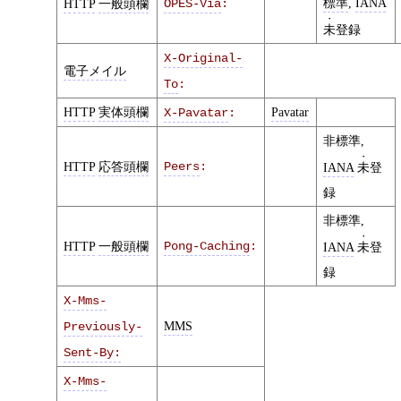
標準
,
IANA
HTTP
一般頭欄
OPES-Via
:
未
登録
X-Original-
電子メイル
To
:
HTTP
実体頭欄
Pavatar
X-Pavatar
:
非標準,
HTTP
応答頭欄
Peers
:
IANA
未
登
録
非標準,
HTTP
一般頭欄
Pong-Caching
:
IANA
未
登
録
X-Mms-
MMS
Previously-
Sent-By:
X-Mms-