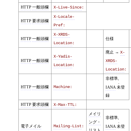
HTTP
一般頭欄
X-Live-Since
:
X-Locale-
HTTP
要求頭欄
Pref
:
X-XRDS-
HTTP
一般頭欄
仕様
Location
:
廃止 →
X-
X-Yadis-
HTTP
一般頭欄
XRDS-
Location
:
Location
:
非標準,
HTTP
一般頭欄
Machine
:
IANA
未
登
録
HTTP
要求頭欄
X-Max-TTL
:
メイリ
非標準,
ング・
電子メイル
Mailing-List
:
IANA
未
登
リスト