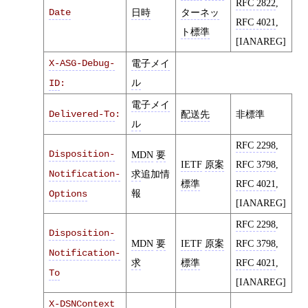
RFC 2822
,
Date
日時
ターネッ
RFC 4021
,
ト標準
[IANAREG]
X-ASG-Debug-
電子メイ
ル
ID
:
電子メイ
Delivered-To
:
配送先
非標準
ル
RFC 2298
,
Disposition-
MDN
要
IETF
原案
RFC 3798
,
Notification-
求
追加情
標準
RFC 4021
,
報
Options
[IANAREG]
RFC 2298
,
Disposition-
MDN
要
IETF
原案
RFC 3798
,
Notification-
求
標準
RFC 4021
,
To
[IANAREG]
X-DSNContext