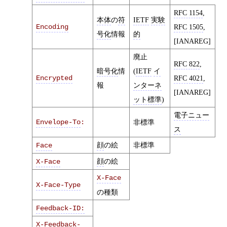
RFC 1154
,
本体
の
符
IETF
実験
Encoding
RFC 1505
,
号化
情報
的
[IANAREG]
廃止
RFC 822
,
暗号化
情
(
IETF
イ
Encrypted
RFC 4021
,
報
ンターネ
[IANAREG]
ット標準
)
電子ニュー
Envelope-To
:
非標準
ス
顔
の絵
非標準
Face
顔
の絵
X-Face
X-Face
X-Face-Type
の種類
Feedback-ID:
X-Feedback-