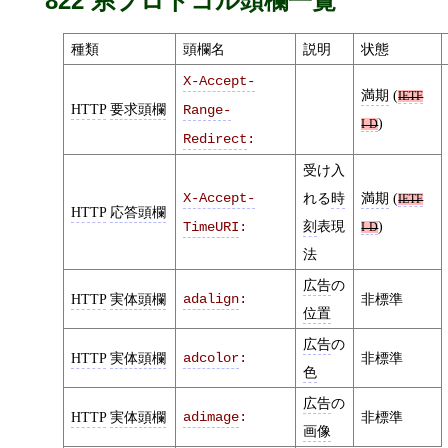
822 系プロトコル頭欄一覧
種類
頭欄名
説明
状態
X-Accept-
満期
(
IETF
HTTP
要求頭欄
Range-
)
I-D
Redirect
:
受け入
X-Accept-
れる
時
満期
(
IETF
HTTP
応答頭欄
刻
表現
)
TimeURI
:
I-D
法
広告
の
HTTP
実体頭欄
adalign
:
非標準
位置
広告
の
HTTP
実体頭欄
adcolor
:
非標準
色
広告
の
HTTP
実体頭欄
adimage
:
非標準
画像