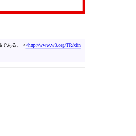
係である。
<
http://www.w3.org/TR/xlin