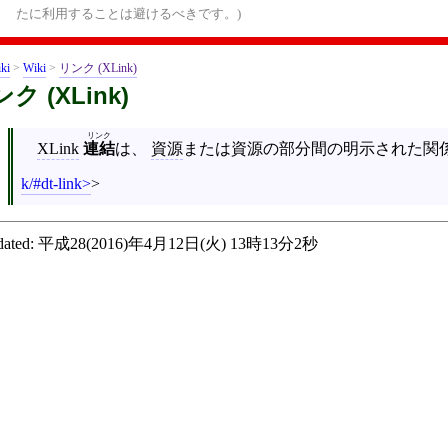
たに利用することは避けるべきです。)
ki
>
Wiki
>
リンク (XLink)
ク (XLink)
リンク
XLink
連結
は、
資源
または資源の部分間の明示された関
k/#dt-link
>
ated:
平成28(2016)年4月12日(火) 13時13分2秒