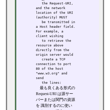
   the Request-URI, 
and the network 
location of the URI 
(authority) MUST

   be transmitted in 
a Host header field. 
For example, a 
client wishing

   to retrieve the 
resource above 
directly from the 
origin server would

   create a TCP 
connection to port 
80 of the host 
"www.w3.org" and 
send

   the lines:
最も良くある形式の
Request-URI は源サー
バーまたは関門の資源
を 識別するのに使い