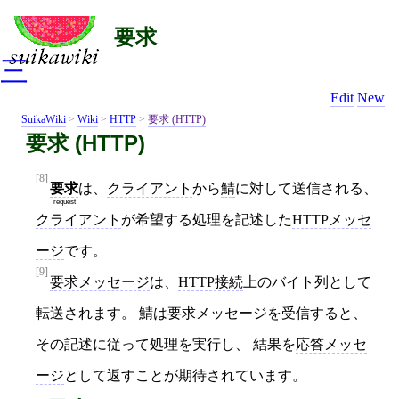
要求
三
Edit
New
SuikaWiki
>
Wiki
>
HTTP
>
要求 (HTTP)
要求 (HTTP)
[8]
要求
は、
クライアント
から
鯖
に対して送信される、
request
クライアント
が希望する処理を記述した
HTTPメッセ
ージ
です。
[9]
要求メッセージ
は、
HTTP接続
上のバイト列として
転送されます。
鯖
は
要求メッセージ
を受信すると、
その記述に従って処理を実行し、 結果を
応答メッセ
ージ
として返すことが期待されています。