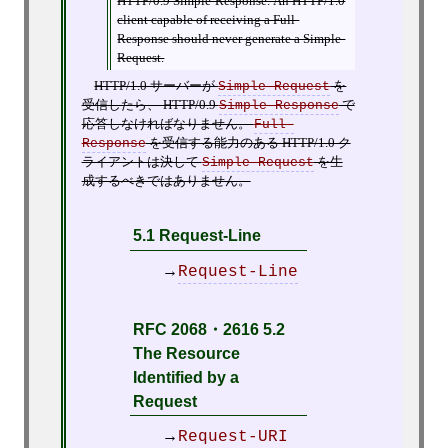
HTTP/0.9 Simple-Response. An HTTP/1.0
client capable of receiving a Full-
Response should never generate a Simple-
Request.
HTTP/1.0 サーバーが
Simple-Request
を
受信したら、 HTTP/0.9
Simple-Response
で
応答しなければなりません。
Full-
Response
を受信する能力のある HTTP/1.0 ク
ライアントは決して
Simple-Request
を生
成するべきではありません。
5.1 Request-Line
→
Request-Line
RFC 2068・2616 5.2
The Resource
Identified by a
Request
→
Request-URI