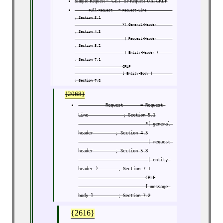
Simple-Request = "GET" SP Request-URI CRLF
       Full-Request   = Request-Line             
; Section 5.1

                        *( General-Header        
; Section 4.3

                         | Request-Header        
; Section 5.2

                         | Entity-Header )       
; Section 7.1

                        CRLF

                        [ Entity-Body ]          
; Section 7.2
{2068}
           Request       = Request-
Line              ; Section 5.1

                           *( general-
header         ; Section 4.5

                            | request-
header         ; Section 5.3

                            | entity-
header )        ; Section 7.1

                           CRLF

                           [ message-
body ]          ; Section 7.2
{2616}