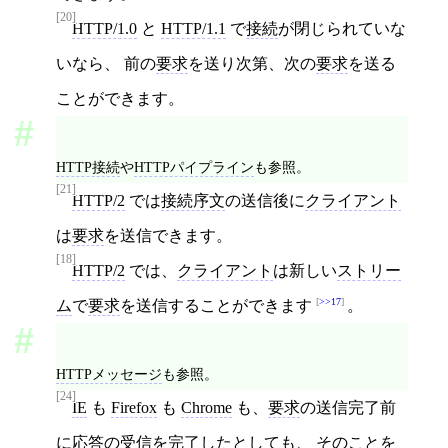
[20]
HTTP/1.0
と
HTTP/1.1
で
接続
が閉じられていな
いなら、 前の
要求
を送り次第、次の
要求
を送る
ことができます。
HTTP接続
や
HTTPパイプライン
も参照。
[21]
HTTP/2
では
接続序文
の送信後に
クライアント
は
要求
を送信できます。
[18]
HTTP/2
では、
クライアント
は新しい
ストリー
>>17
ム
で
要求
を送信することができます
。
HTTPメッセージ
も参照。
[24]
IE
も
Firefox
も
Chrome
も、
要求
の送信完了前
に
応答
の受信を完了したとしても、 そのことを