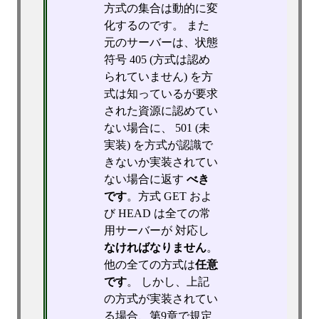
方式の集合は動的に変
化するのです。 また
元のサーバーは、状態
符号 405 (方式は認め
られていません) を方
式は知っているが要求
された資源に認めてい
ない場合に、 501 (未
実装) を方式が認識で
きないか実装されてい
ない場合に返す
べき
です
。方式 GET およ
び HEAD は全ての常
用サーバーが 対応し
なければなりません
。
他の全ての方式は
任意
です
。 しかし、上記
の方式が実装されてい
る場合、第9章で規定