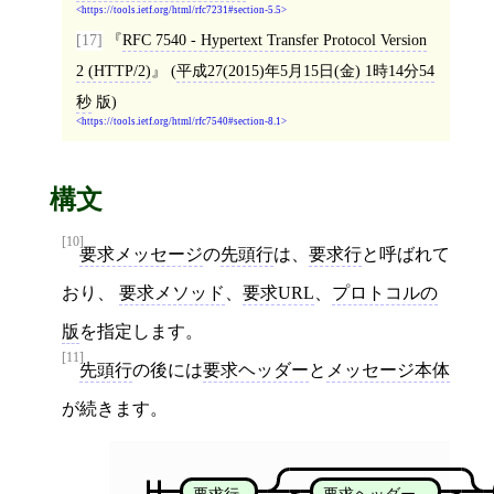
https://tools.ietf.org/html/rfc7231#section-5.5
[17]
RFC 7540 - Hypertext Transfer Protocol Version
2 (HTTP/2)
(
平成27(2015)年5月15日(金) 1時14分54
秒
版)
https://tools.ietf.org/html/rfc7540#section-8.1
構文
[10]
要求メッセージ
の
先頭行
は、
要求行
と呼ばれて
おり、
要求メソッド
、
要求URL
、
プロトコルの
版
を指定します。
[11]
先頭行
の後には
要求ヘッダー
と
メッセージ本体
が続きます。
要求行
要求ヘッダー