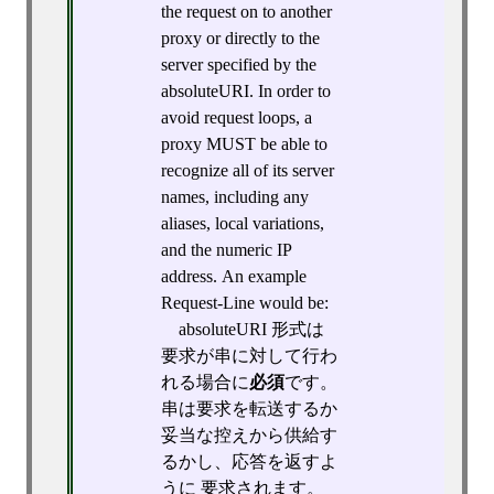
the request on to another
proxy or directly to the
server specified by the
absoluteURI. In order to
avoid request loops, a
proxy MUST be able to
recognize all of its server
names, including any
aliases, local variations,
and the numeric IP
address. An example
Request-Line would be:
absoluteURI 形式は
要求が串に対して行わ
れる場合に
必須
です。
串は要求を転送するか
妥当な控えから供給す
るかし、応答を返すよ
うに 要求されます。