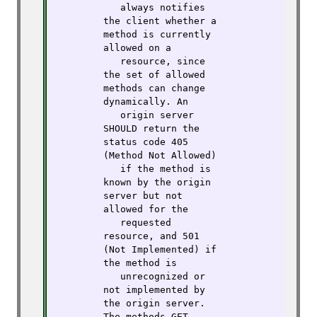
   always notifies 
the client whether a 
method is currently 
allowed on a

   resource, since 
the set of allowed 
methods can change 
dynamically. An

   origin server 
SHOULD return the 
status code 405 
(Method Not Allowed)

   if the method is 
known by the origin 
server but not 
allowed for the

   requested 
resource, and 501 
(Not Implemented) if 
the method is

   unrecognized or 
not implemented by 
the origin server. 
The methods GET
