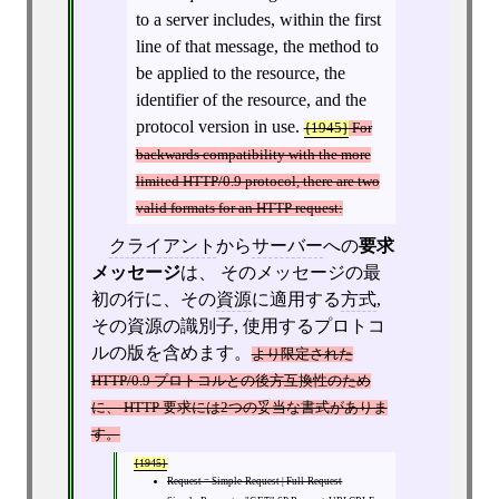
to a server includes, within the first
line of that message, the method to
be applied to the resource, the
identifier of the resource, and the
protocol version in use.
{1945}
For
backwards compatibility with the more
limited HTTP/0.9 protocol, there are two
valid formats for an HTTP request:
クライアント
から
サーバー
への
要求
メッセージ
は、 そのメッセージの最
初の行に、その
資源
に適用する
方式
,
その資源の識別子, 使用するプロトコ
ルの版を含めます。
より限定された
HTTP/0.9 プロトコルとの後方互換性のため
に、 HTTP 要求には2つの妥当な書式がありま
す。
{1945}
Request = Simple-Request | Full-Request