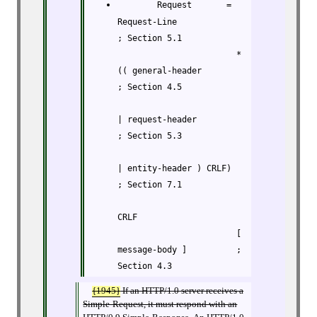
        Request       = 
Request-Line              
; Section 5.1

                        *
(( general-header        
; Section 4.5

| request-header         
; Section 5.3

| entity-header ) CRLF)  
; Section 7.1

CRLF

                        [ 
message-body ]          ; 
Section 4.3
{1945}
If an HTTP/1.0 server receives a
Simple-Request, it must respond with an