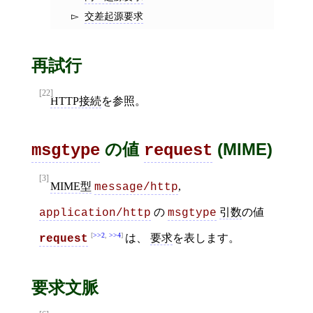
交差起源要求
再試行
[22]
HTTP接続
を参照。
の値
(MIME)
msgtype
request
[3]
MIME型
,
message/http
の
引数
の値
application/http
msgtype
>>2
,
>>4
は、
要求
を表します。
request
要求文脈