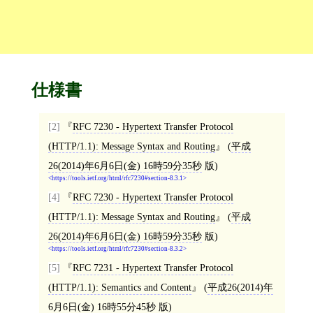
仕様書
[2]
RFC 7230 - Hypertext Transfer Protocol
(HTTP/1.1): Message Syntax and Routing
(
平成
26(2014)年6月6日(金) 16時59分35秒
版)
https://tools.ietf.org/html/rfc7230#section-8.3.1
[4]
RFC 7230 - Hypertext Transfer Protocol
(HTTP/1.1): Message Syntax and Routing
(
平成
26(2014)年6月6日(金) 16時59分35秒
版)
https://tools.ietf.org/html/rfc7230#section-8.3.2
[5]
RFC 7231 - Hypertext Transfer Protocol
(HTTP/1.1): Semantics and Content
(
平成26(2014)年
6月6日(金) 16時55分45秒
版)