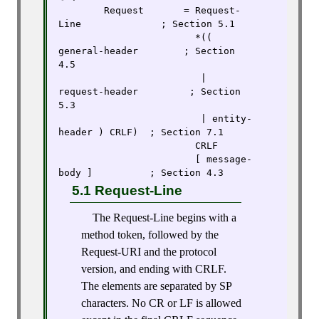
        Request       = Request-
Line              ; Section 5.1

                        *(( 
general-header        ; Section 
4.5

                         | 
request-header         ; Section 
5.3

                         | entity-
header ) CRLF)  ; Section 7.1

                        CRLF

                        [ message-
body ]          ; Section 4.3
5.1 Request-Line
The Request-Line begins with a
method token, followed by the
Request-URI and the protocol
version, and ending with CRLF.
The elements are separated by SP
characters. No CR or LF is allowed