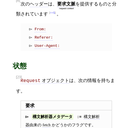
[6]
次の
ヘッダー
は、
要求文脈
を提供するものと分
request context
>>5
類されています
。
From:
Referer:
User-Agent:
状態
[23]
オブジェクト
は、次の情報を持ちま
Request
す。
要求
構文解析
構文解析器メタデータ
器
由来の
fetch
かどうかのフラグです。