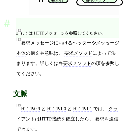
[12]
詳しくは
HTTPメッセージ
を参照してください。
[13]
要求メッセージ
における
ヘッダー
や
メッセージ
本体
の構文や意味は、
要求メソッド
によって決
まります。詳しくは各
要求メソッド
の項を参照し
てください。
文脈
[19]
HTTP/0.9
と
HTTP/1.0
と
HTTP/1.1
では、
クラ
イアント
は
HTTP接続
を確立したら、
要求
を送信
できます。