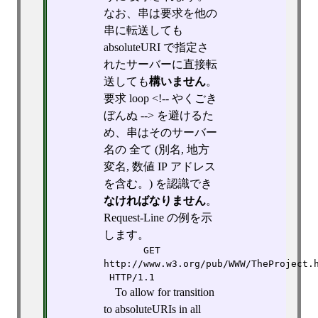
なお、串は要求を他の
串に転送しても
absoluteURI で指定さ
れたサーバーに直接転
送しても
構いません
。
要求 loop <!-- やくごき
ぼんぬ --> を避けるた
め、串はそのサーバー
名の 全て (別名, 地方
変名, 数値 IP アドレス
を含む。) を認識でき
なければなりません
。
Request-Line の例を示
します。
       GET 
http://www.w3.org/pub/WWW/TheProject.
 HTTP/1.1
To allow for transition
to absoluteURIs in all