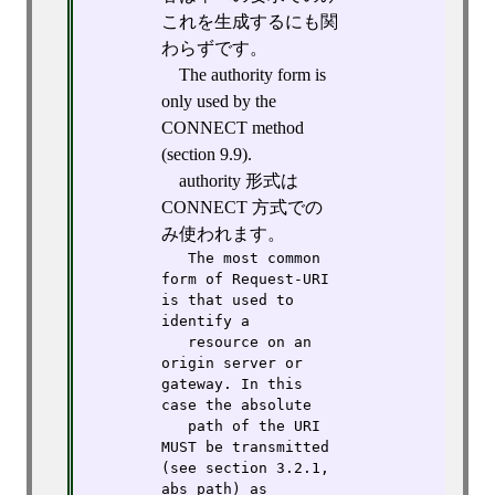
これを生成するにも関
わらずです。
The authority form is
only used by the
CONNECT method
(section 9.9).
authority 形式は
CONNECT 方式での
み使われます。
   The most common 
form of Request-URI 
is that used to 
identify a

   resource on an 
origin server or 
gateway. In this 
case the absolute

   path of the URI 
MUST be transmitted 
(see section 3.2.1, 
abs_path) as
