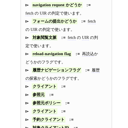
navigation request
かどうか
fetch
の
UIR
の判定で使います。
fetch
フォームの提出
かどうか
の
UIR
の判定で使います。
fetch
の
UIR
の判
対象閲覧文脈
定で使います。
再読込
か
reload-navigation flag
どうかのフラグです。
履歴
履歴ナビゲーションフラグ
の探索
かどうかのフラグです。
クライアント
参照元
参照元ポリシー
クライアント
予約クライアント
対象クライアントID