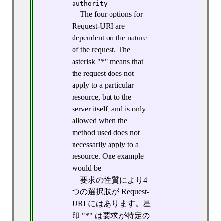
authority
The four options for
Request-URI are
dependent on the nature
of the request. The
asterisk "*" means that
the request does not
apply to a particular
resource, but to the
server itself, and is only
allowed when the
method used does not
necessarily apply to a
resource. One example
would be
要求の性質により4
つの選択肢が Request-
URI にはあります。星
印 "*" は要求が特定の