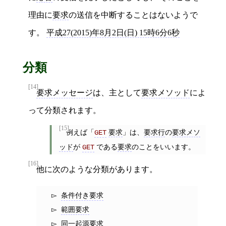
理由に
要求
の送信を中断することはないようで
す。
平成27(2015)年8月2日(日) 15時6分6秒
分類
[14]
要求メッセージ
は、主として
要求メソッド
によ
って分類されます。
[15]
例えば「
要求
」は、
要求行
の
要求メソ
GET
ッド
が
である
要求
のことをいいます。
GET
[16]
他に次のような分類があります。
条件付き要求
範囲要求
同一起源要求