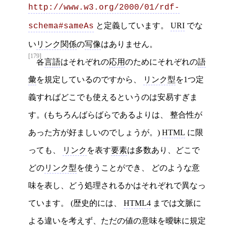
http://www.w3.org/2000/01/rdf-
と定義しています。
URI
でな
schema#sameAs
い
リンク関係
の
写像
はありません。
[179]
各
言語
はそれぞれの
応用
のためにそれぞれの
語
彙
を規定しているのですから、
リンク型
を1つ定
義すればどこでも使えるというのは安易すぎま
す。(もちろんばらばらであるよりは、 整合性が
あった方が好ましいのでしょうが。)
HTML
に限
っても、
リンク
を表す
要素
は多数あり、どこで
どの
リンク型
を使うことができ、 どのような意
味を表し、どう処理されるかはそれぞれで異なっ
ています。 (歴史的には、
HTML4
までは文脈に
よる違いを考えず、ただの値の意味を曖昧に規定