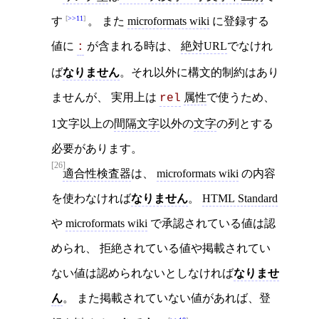
>>11
す
。 また
microformats wiki
に登録する
値に
が含まれる時は、
絶対URL
でなけれ
:
ば
なりません
。それ以外に構文的制約はあり
ませんが、 実用上は
属性
で使うため、
rel
1文字以上の
間隔文字
以外の
文字
の列とする
必要があります。
[26]
適合性検査器
は、
microformats wiki
の内容
を使わなければ
なりません
。
HTML Standard
や
microformats wiki
で承認されている値は認
められ、 拒絶されている値や掲載されてい
ない値は認められないとしなければ
なりませ
ん
。 また掲載されていない値があれば、登