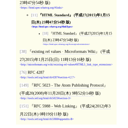
23時47分54秒
版)
https://html.spec.whatwg.org/#links
[11]
HTML Standard
(
平成27(2015)年1月15
日(木) 23時47分54秒
版)
https://html.spec.whatwg.org/#linkTypes
[18]
HTML Standard
(
平成27(2015)年1月15
日(木) 23時47分54秒
版)
https://html.spec.whatwg.org/#concept-rel-extensions
[38]
existing rel values · Microformats Wiki
(
平成
27(2015)年1月25日(日) 11時13分16秒
版)
http://microformats.org/wiki/existing-rel-values#HTML5_link_type_extensions
[76]
RFC 4287
http://tools.ietf.org/html/rfc4287#section-4.2.7
[149]
RFC 5023 - The Atom Publishing Protocol
(
平成20(2008)年11月20日(木) 9時52分14秒
版)
http://tools.ietf.org/html/rfc5023#section-3
[151]
RFC 5988 - Web Linking
(
平成24(2012)年3
月22日(木) 0時19分11秒
版)
http://tools.ietf.org/html/rfc5988#appendix-B