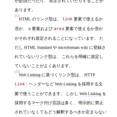
が必須だったり、 禁止されていたりすることが
あります。
[52]
HTML
の
リンク型
は、
要素
で使えるか
link
否か、
要素
および
要素
で使えるか否か
a
area
がそれぞれ規定されることになっています。 た
だし
HTML Standard
や
microformats wiki
に登録さ
れていない
リンク型
は、 これらを明確に規定し
ていないことがよくあります。
[53]
Web Linking
に基づく
リンク型
は、
HTTP
ヘッダー
など
Web Linking
を採用する文
Link:
脈で使うことができます。 しかし
Web Linking
を
採用する
マーク付け言語
は多く、 明示的に禁止
されていなくてもどう解釈するべきか定まらない