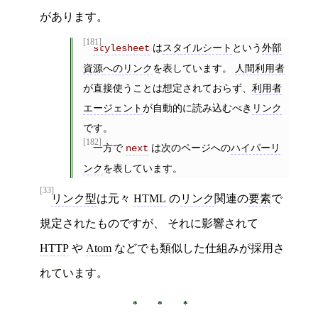
があります。
[181]
は
スタイルシート
という
外部
stylesheet
資源へのリンク
を表しています。
人間利用者
が直接使うことは想定されておらず、
利用者
エージェント
が自動的に読み込むべき
リンク
です。
[182]
一方で
は次のページへの
ハイパーリ
next
ンク
を表しています。
[33]
リンク型
は元々
HTML
の
リンク
関連の
要素
で
規定されたものですが、 それに影響されて
HTTP
や
Atom
などでも類似した仕組みが採用さ
れています。