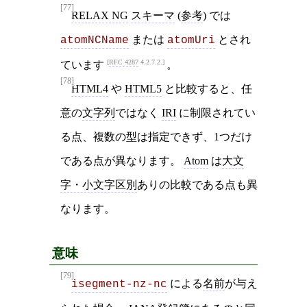
[77]
RELAX NG
スキーマ
(
参考
) では
または
とされ
atomNCName
atomUri
RFC 4287
4.2.7.2.
ています
。
[78]
HTML4
や
HTML5
と比較すると、任
意の
文字列
ではなく
IRI
に制限されてい
る点、複数の型は指定できず、1つだけ
である点が異なります。
Atom
は
大文
字・小文字区別
ありの比較である点も異
なります。
意味
[79]
による
名前
が与え
isegment-nz-nc