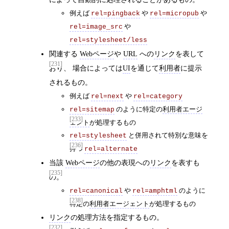
例えば
や
や
rel=pingback
rel=micropub
や
rel=image_src
rel=stylesheet/less
関連する
Webページ
や
URL
への
リンク
を表して
[231]
おり、 場合によっては
UI
を通じて
利用者
に提示
されるもの。
例えば
や
rel=next
rel=category
のように特定の
利用者エージ
rel=sitemap
[233]
ェント
が処理するもの
と併用されて特別な意味を
rel=stylesheet
[236]
持つ
rel=alternate
当該
Webページ
の他の表現への
リンク
を表すも
[235]
の。
や
のように
rel=canonical
rel=amphtml
[238]
特定の
利用者エージェント
が処理するもの
リンク
の処理方法を指定するもの。
[232]