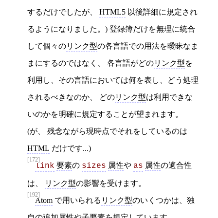
するだけでしたが、
HTML5
以後詳細に規定され
るようになりました。) 登録簿だけを無理に統合
して個々の
リンク型
の各言語での用法を曖昧なま
まにするのではなく、 各言語がどの
リンク型
を
利用し、その言語においては何を表し、どう処理
されるべきなのか、 どの
リンク型
は利用できな
いのかを明確に規定することが望まれます。
(が、 残念ながら現時点でそれをしているのは
HTML
だけです...)
[172]
要素
の
属性
や
属性
の適合性
link
sizes
as
は、
リンク型
の影響を受けます。
[192]
Atom
で用いられる
リンク型
のいくつかは、独
自の追加
属性
や
子要素
を規定しています。