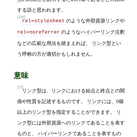
する語と思われます。
[220]
のような
外部資源リンク
や
rel=stylesheet
のような
ハイパーリンク注釈
rel=noreferrer
などの広範な用法を踏まえれば、
リンク型
とい
う呼称の方が適切かもしれません。
意味
[32]
リンク型
は、
リンク
における
始点
と
終点
との関
係や性質を記述するものです。
リンク
には、0個
以上の
リンク型
を指定することができます。
リ
ンク型
には
外部資源へのリンク
であることを表す
ものと、
ハイパーリンク
であることを表すもの