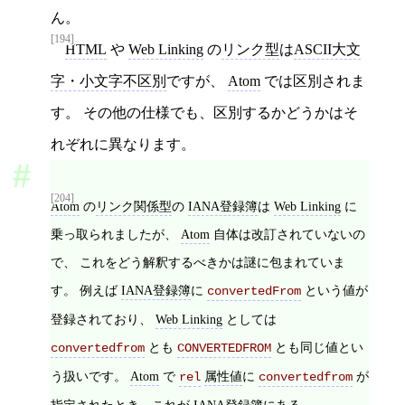
ん。
[194]
HTML
や
Web Linking
の
リンク型
は
ASCII大文
字・小文字不区別
ですが、
Atom
では区別されま
す。 その他の仕様でも、区別するかどうかはそ
れぞれに異なります。
[204]
Atom
の
リンク関係型
の
IANA登録簿
は
Web Linking
に
乗っ取られましたが、
Atom
自体は改訂されていないの
で、 これをどう解釈するべきかは謎に包まれていま
す。 例えば
IANA登録簿
に
という値が
convertedFrom
登録されており、
Web Linking
としては
とも
とも同じ値とい
convertedfrom
CONVERTEDFROM
う扱いです。
Atom
で
属性値
に
が
rel
convertedfrom