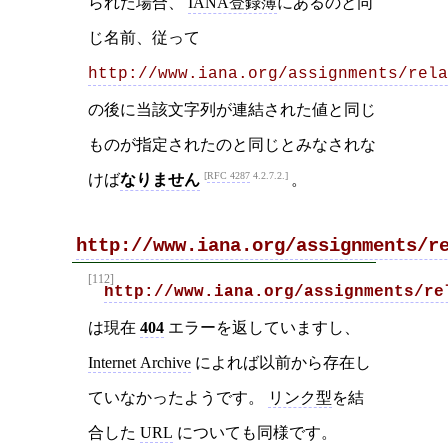
られた場合、
IANA登録簿
にあるのと同
じ名前、従って
http://www.iana.org/assignments/rela
の後に当該文字列が連結された値と同じ
ものが指定されたのと同じとみなされな
RFC 4287
4.2.7.2.
けば
なりません
。
http://www.iana.org/assignments/r
[112]
http://www.iana.org/assignments/re
は現在
404
エラーを返していますし、
Internet Archive
によれば以前から存在し
ていなかったようです。
リンク型
を結
合した
URL
についても同様です。