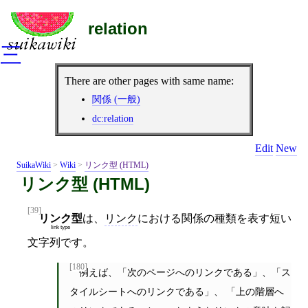
relation
三
There are other pages with same name:
関係 (一般)
dc:relation
Edit
New
SuikaWiki
>
Wiki
>
リンク型 (HTML)
リンク型 (HTML)
[39]
リンク型
は、
リンク
における関係の種類を表す短い
link type
文字列です。
[180]
例えば、「次のページへのリンクである」、「ス
タイルシートへのリンクである」、 「上の階層へ