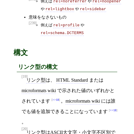
例えば
や
rel=noreferrer
rel=noopener
や
や
rel=lightbox
rel=sidebar
意味をなさないもの
[239]
例えば
や
rel=profile
rel=schema.DCTERMS
構文
リンク型の構文
[19]
リンク型
は、
HTML Standard
または
microformats wiki
で示された値のいずれかと
>>18
されています
。
microformats wiki
には誰
>>18
でも値を追加できることになっています
。
[20]
リンク型
は
ASCII大文字・小文字不区別
で