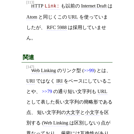
[113]
HTTP
も以前の
Internet Draft
は
Link:
Atom
と同じくこの
URL
を使っていま
したが、
RFC 5988
は採用していませ
ん。
関連
[147]
Web Linking
のリンク型 (
>>99
) とは、
URI
ではなく
IRI
をベースにしているこ
とや、
>>79
の通り短い文字列も
URL
として表した長い文字列の簡略形である
点、 短い文字列の
大文字
と
小文字
を区
別する (
Web Linking
は区別しない) 点が
異なっており、 厳密には互換性があり