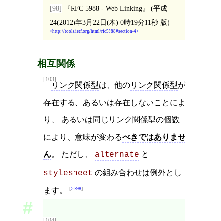
[98]
RFC 5988 - Web Linking
(
平成
24(2012)年3月22日(木) 0時19分11秒
版)
http://tools.ietf.org/html/rfc5988#section-4
相互関係
[103]
リンク関係型
は、他の
リンク関係型
が
存在する、あるいは存在しないことによ
り、 あるいは同じ
リンク関係型
の個数
により、意味が変わる
べきではありませ
ん
。 ただし、
と
alternate
の組み合わせは例外とし
stylesheet
>>98
ます。
[104]