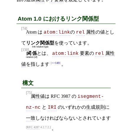
Atom 1.0 におけるリンク関係型
[74]
Atom
は
の
属性
の値とし
atom:link
rel
て
リンク関係型
を使っています。
link relation type
[150]
関係
とは、
要素
の
属性
atom:link
rel
relation (of)
>>149
値
を指します
。
構文
[75]
属性値
は
RFC 3987
の
isegment-
と
のいずれかの
生成規則
に
nz-nc
IRI
一致
しなければならないとされています
RFC 4287
4.2.7.2.
。