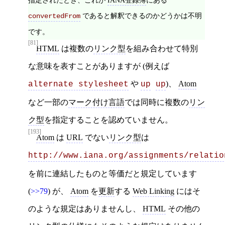
指定されたとき、これが
IANA登録簿
にある
であると解釈できるのかどうかは不明
convertedFrom
です。
[81]
HTML
は複数の
リンク型
を組み合わせて特別
な意味を表すことがありますが (例えば
や
)、
Atom
alternate stylesheet
up
up
など一部の
マーク付け言語
では同時に複数の
リン
ク型
を指定することを認めていません。
[193]
Atom
は
URL
でない
リンク型
は
http://www.iana.org/assignments/relatio
を前に連結したものと等価だと規定しています
(
>>79
) が、
Atom
を
更新
する
Web Linking
にはそ
のような規定はありませんし、
HTML
その他の