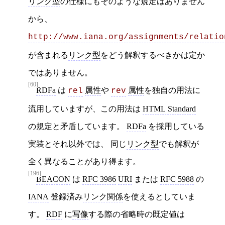
リンク型
の仕様にもそのような規定はありません
から、
http://www.iana.org/assignments/relatio
が含まれる
リンク型
をどう解釈するべきかは定か
ではありません。
[60]
RDFa
は
属性
や
属性
を独自の用法に
rel
rev
流用していますが、この用法は
HTML Standard
の規定と矛盾しています。
RDFa
を採用している
実装とそれ以外では、 同じ
リンク型
でも解釈が
全く異なることがあり得ます。
[196]
BEACON
は
RFC 3986
URI
または
RFC 5988
の
IANA
登録済み
リンク関係
を使えるとしていま
す。
RDF
に
写像
する際の省略時の既定値は