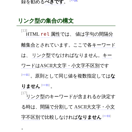
>>18
録を勧める
べきです
。
リンク型の集合の構文
[13]
HTML
属性
では、 値は
字句の間隔分
rel
離集合
とされています。ここで各
キーワード
は、
リンク型
でなければなりません。
キー
ワード
は
ASCII大文字・小文字不区別
です
>>11
。原則として同じ値を複数指定しては
な
>>11
りません
。
[17]
リンク型
のキーワードが含まれるか決定す
る時は、
間隔で分割
して
ASCII大文字・小文
>>11
字不区別
で比較しなければ
なりません
。