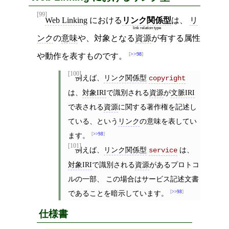
[99]
Web Linking
における
リンク関係型
は、
リ
link relation type
ンク
の
意味
や、対象となる
資源
が有する属性
>>98
や動作を表すものです。
[100]
例えば、
リンク関係型
copyright
は、
対象IRI
で識別される
資源
が
文脈IRI
で表される
資源
に関する著作権を記述し
ている、という
リンク
の意味を表してい
ます。
>>98
[101]
例えば、
リンク関係型
は、
service
対象IRI
で識別される
資源
があるプロトコ
ルの一部、 この場合はサービス記述文書
であることを暗示しています。
>>98
仕様書