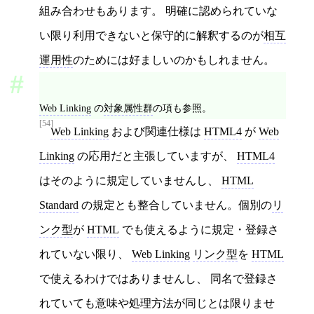
組み合わせもあります。 明確に認められていな
い限り利用できないと保守的に解釈するのが
相互
運用性
のためには好ましいのかもしれません。
Web Linking
の
対象属性群
の項も参照。
[54]
Web Linking
および関連仕様は
HTML4
が
Web
Linking
の応用だと主張していますが、
HTML4
はそのように規定していませんし、
HTML
Standard
の規定とも整合していません。個別の
リ
ンク型
が
HTML
でも使えるように規定・登録さ
れていない限り、
Web Linking
リンク型
を
HTML
で使えるわけではありませんし、 同名で登録さ
れていても意味や処理方法が同じとは限りませ