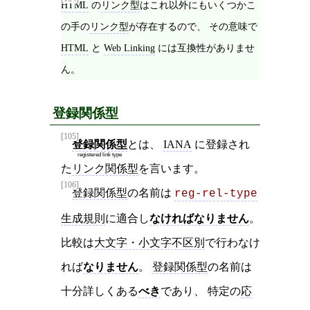
HTML
の
リンク型
はこれ以外にもいくつかこ
の手の
リンク型
が存在するので、 その意味で
HTML
と
Web Linking
には互換性がありませ
ん。
登録関係型
[105]
登録関係型
とは、
IANA
に登録され
registered link type
た
リンク関係型
を言います。
[106]
登録関係型
の名前は
reg-rel-type
生成規則
に適合し
なければなりません
。
比較は
大文字・小文字不区別
で行わなけ
れば
なりません
。
登録関係型
の名前は
十分詳しくある
べき
であり、 特定の
応