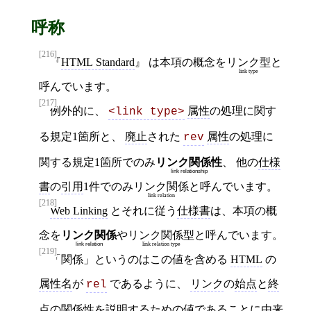
呼称
[216]
HTML Standard
は本項の概念を
リンク型
と
link type
呼んでいます。
[217]
例外的に、
属性
の処理に関す
<link type>
る規定1箇所と、
廃止
された
属性
の処理に
rev
関する規定1箇所でのみ
リンク関係性
、 他の
仕様
link relationship
書
の
引用
1件でのみ
リンク関係
と呼んでいます。
link relation
[218]
Web Linking
とそれに従う
仕様書
は、本項の概
念を
リンク関係
や
リンク関係型
と呼んでいます。
link relation
link relation type
[219]
「関係」というのはこの値を含める
HTML
の
属性名
が
であるように、
リンク
の
始点
と
終
rel
点
の関係性を説明するための値であることに由来