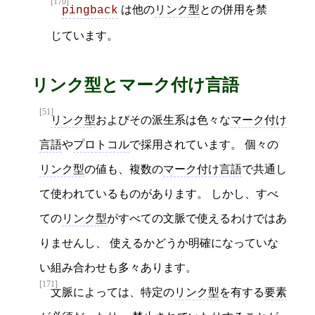
[170]
は他の
リンク型
との併用を禁
pingback
じています。
リンク型とマーク付け言語
[51]
リンク型
およびその派生系は色々な
マーク付け
言語
や
プロトコル
で採用されています。 個々の
リンク型
の値も、複数の
マーク付け言語
で共通し
て使われているものがあります。 しかし、すべ
ての
リンク型
がすべての文脈で使えるわけではあ
りませんし、 使えるかどうか明確になっていな
い組み合わせも多々あります。
[171]
文脈によっては、特定の
リンク型
を有する
要素