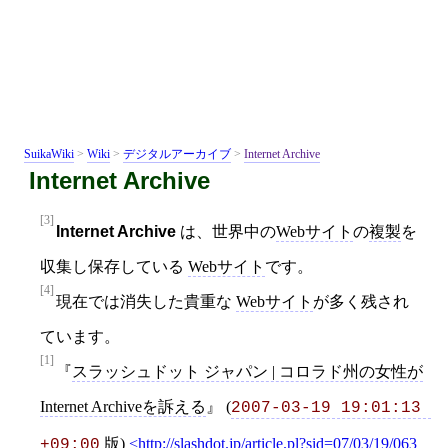
SuikaWiki
>
Wiki
>
デジタルアーカイブ
>
Internet Archive
Internet Archive
[3]
Internet Archive
は、世界中の
Webサイト
の
複製
を
収集し保存している
Webサイト
です。
[4]
現在では消失した貴重な
Webサイト
が多く残され
ています。
[1]
スラッシュドット ジャパン | コロラド州の女性が
Internet Archiveを訴える
(
2007-03-19 19:01:13 
版)
http://slashdot.jp/article.pl?sid=07/03/19/063
+09:00