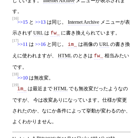
しています。
Internet Archive
メニューが表示されま
す。
[16]
>>15
と
>>13
は同じ。
Internet Archive
メニューが表
示されず
URL
は
に書き換えられています。
fw_
[17]
>>11
は
>>16
と同じ。
は画像の
URL
の書き換
im_
えに使われますが、
HTML
のときは
相当みたい
fw_
です。
[18]
>>10
は無改変。
[19]
は最近まで
HTML
でも無改変だったようなの
im_
ですが、 今は改変ありになっています。仕様が変更
されたのか、なにか条件によって挙動が変わるのか、
よくわかりません。