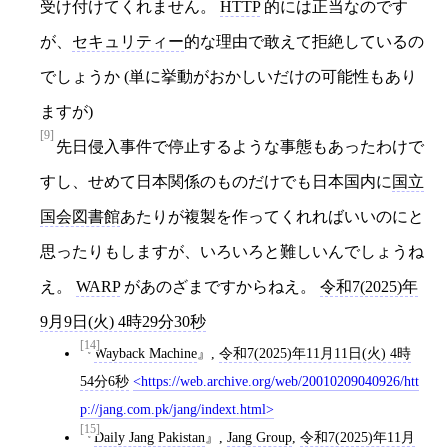
受け付けてくれません。
HTTP
的には正当なのです
が、
セキュリティー
的な理由で敢えて拒絶しているの
でしょうか (単に挙動がおかしいだけの可能性もあり
ますが)
[9]
先日侵入事件で停止するような事態もあったわけで
すし、せめて日本関係のものだけでも日本国内に
国立
国会図書館
あたりが複製を作ってくれればいいのにと
思ったりもしますが、いろいろと難しいんでしょうね
え。
WARP
があのざまですからねえ。
令和7(2025)年
9月9日(火) 4時29分30秒
[14]
Wayback Machine
,
令和7(2025)年11月11日(火) 4時
54分6秒
https://web.archive.org/web/20010209040926/htt
p://jang.com.pk/jang/indext.html
[15]
Daily Jang Pakistan
,
Jang Group
,
令和7(2025)年11月