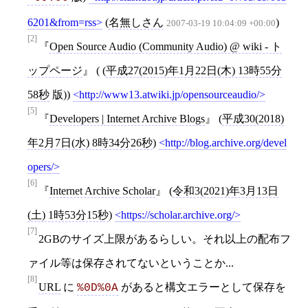
6201&from=rss
(
名無しさん
)
2007-03-19 10:04:09 +00:00
[2]
Open Source Audio (Community Audio) @ wiki - ト
ップページ
( (
平成27(2015)年1月22日(木) 13時55分
58秒
版))
http://www13.atwiki.jp/opensourceaudio/
[5]
Developers | Internet Archive Blogs
(
平成30(2018)
年2月7日(水) 8時34分26秒
)
http://blog.archive.org/devel
opers/
[6]
Internet Archive Scholar
(
令和3(2021)年3月13日
(土) 1時53分15秒
)
https://scholar.archive.org/
[7]
2GBのサイズ上限があるらしい。それ以上の配布フ
ァイル等は保存されてないということか...
[8]
URL
に
があると構文エラーとして保存を
%0D%0A