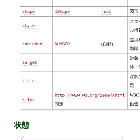
図形
shape
%
Shape
rect
スタ
style
ル情
焦点
tabindex
NUMBER
(自動)
動順
対象
target
枠・
注釈
title
題
W3C
http://www.w3.org/1999/xhtml
xmlns
勧告
固定
状態
[40]