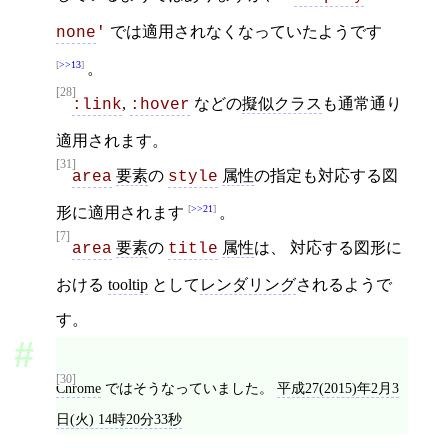
では適用されなくなっていたようです
none
'
>>13
。
[28]
,
などの
擬似クラス
も通常通り
:link
:hover
適用されます。
[31]
要素
の
属性
の指定も対応する図
area
style
>>21
形に適用されます
。
[7]
要素
の
属性
は、 対応する図形に
area
title
おける
tooltip
として
レンダリング
されるようで
す。
[30]
Chrome
ではそうなっていました。
平成27(2015)年2月3
日(火) 14時20分33秒