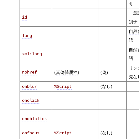
4]
一意
id
別子
自然
lang
語
自然
xml
:lang
語
リン
nohref
(
真偽値属性
)
(偽)
先な
(なし)
onblur
%
Script
onclick
ondblclick
(なし)
onfocus
%
Script