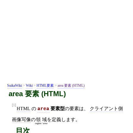
SuikaWiki
>
Wiki
>
HTML要素
>
area 要素 (HTML)
area 要素 (HTML)
[1]
HTML
の
要素型
の要素は、
クライアント側
area
画像写像
の
領域
を定義します。
region / area
目次