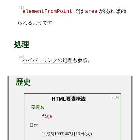
[41]
では
が(あれば)得
elementFromPoint
area
られるようです。
処理
[38]
ハイパーリンクの処理
も参照。
歴史
[216]
HTML要素概説
要素名
figa
日付
平成5(1993)年7月13日(火)