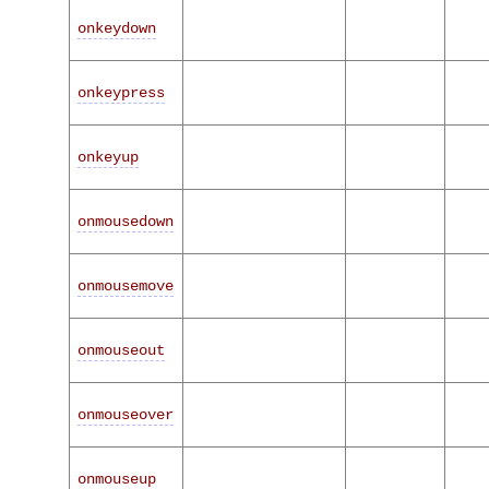
onkeydown
onkeypress
onkeyup
onmousedown
onmousemove
onmouseout
onmouseover
onmouseup