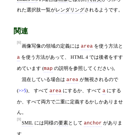
れた選択肢一覧が
レンダリング
されるようです。
関連
[6]
画像写像の領域の定義には
を使う方法と
area
を使う方法があって、 HTML 4 では後者をすす
a
めています (
の説明を参照してください)。
map
混在している場合は
が無視されるので
area
(
>>5
)、 すべて
にするか、すべて
にする
area
a
か、すべて両方で二重に定義するかしかありませ
ん。
[9]
SMIL
には同様の
要素
として
がありま
anchor
す。