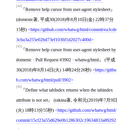
[44]
Remove help cursor from user-agent stylesheet
(
domenic
著,
平成30(2018)年8月10日(金) 22時37分
15秒
)
https://github.com/whatwg/html/commit/ea3cde
3cba3a255e02bd73ef1036f1d2027c400d
[45]
Remove help cursor from user-agent stylesheet by
domenic · Pull Request #3902 · whatwg/html
(
平成
30(2018)年8月14日(火) 14時24分26秒
)
https://githu
b.com/whatwg/html/pull/3902
[46]
Define what tabIndex returns when the tabindex
attribute is not set
(
rakina
著,
令和元(2019)年7月9日
(火) 18時13分55秒
)
https://github.com/whatwg/html/
commit/15cf23a55d629e0b1286302c19634833a89292