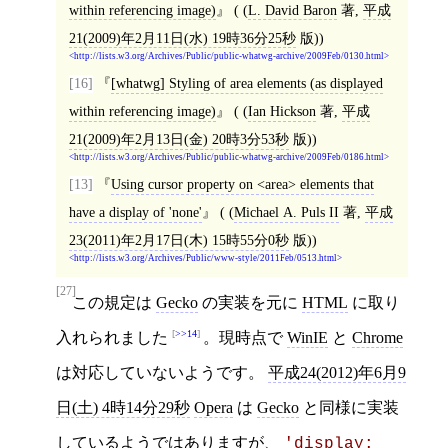
within referencing image)
( (
L. David Baron
著,
平成
21(2009)年2月11日(水) 19時36分25秒
版))
http://lists.w3.org/Archives/Public/public-whatwg-archive/2009Feb/0130.html
[16]
[
whatwg
]
Styling of area elements (as displayed
within referencing image)
( (
Ian Hickson
著,
平成
21(2009)年2月13日(金) 20時3分53秒
版))
http://lists.w3.org/Archives/Public/public-whatwg-archive/2009Feb/0186.html
[13]
Using cursor property on <area> elements that
have a display of 'none'
( (
Michael A. Puls II
著,
平成
23(2011)年2月17日(木) 15時55分0秒
版))
http://lists.w3.org/Archives/Public/www-style/2011Feb/0513.html
[27]
この規定は
Gecko
の実装を元に
HTML
に取り
>>14
入れられました
。現時点で
WinIE
と
Chrome
は対応していないようです。
平成24(2012)年6月9
日(土) 4時14分29秒
Opera
は
Gecko
と同様に実装
しているようではありますが、
'
display
: 