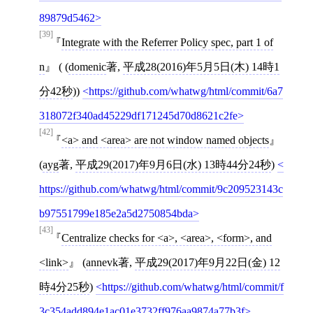
89879d5462
[39]
Integrate with the Referrer Policy spec, part 1 of
n
( (
domenic
著,
平成28(2016)年5月5日(木) 14時1
分42秒
))
https://github.com/whatwg/html/commit/6a7
318072f340ad45229df171245d70d8621c2fe
[42]
<a> and <area> are not window named objects
(
ayg
著,
平成29(2017)年9月6日(水) 13時44分24秒
)
https://github.com/whatwg/html/commit/9c209523143c
b97551799e185e2a5d2750854bda
[43]
Centralize checks for <a>, <area>, <form>, and
<link>
(
annevk
著,
平成29(2017)年9月22日(金) 12
時4分25秒
)
https://github.com/whatwg/html/commit/f
3c354add894e1ac01e3732ff976aa9874a77b3f