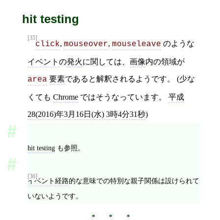
hit testing
[35]
,
,
のような
click
mouseover
mouseleave
イベント
の
発火
に関しては、
画像
内の領域が
要素
であると解釈されるようです。 (少な
area
くても
Chrome
ではそうなっています。
平成
28(2016)年3月16日(水) 3時4分31秒
)
hit testing
も参照。
[36]
イベント経路
的な意味での特別な親子関係は設けられて
いないようです。