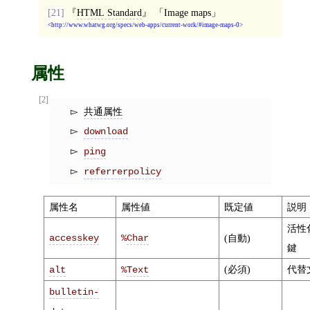
[21]
HTML Standard
Image maps
http://www.whatwg.org/specs/web-apps/current-work/#image-maps-0
属性
[2]
共通属性
download
ping
referrerpolicy
属性名
属性値
既定値
説明
活性
accesskey
%
Char
(自動)
鍵
(必須)
代替
alt
%
Text
bulletin-