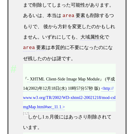
まで削除してしまった可能性があります。
あるいは、本当は
要素
も削除するつ
area
もりで、 後から方針を変更したのかもしれ
ません。いずれにしても、
大域属性
化で
要素
は本質的に不要になったのにな
area
ぜ残したのかは謎です。
- XHTML Client-Side Image Map Module
(
平成
14(2002)年12月18日(水) 10時57分57秒
版)
http://
www.w3.org/TR/2002/WD-xhtml2-20021218/mod-csI
mgMap.html#sec_11.1.
[12]
しかし1ヵ月後にはあっさり削除されて
います。