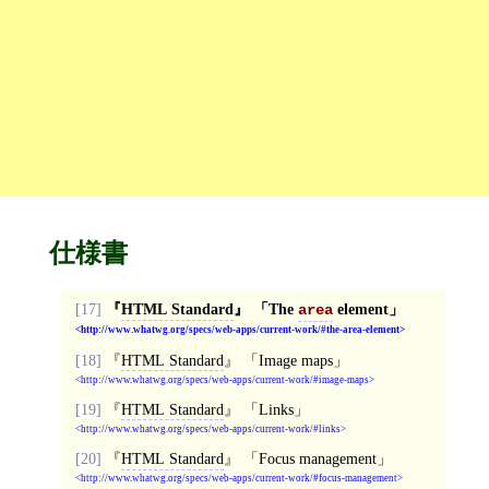
仕様書
[17]
HTML Standard
The
element
area
http://www.whatwg.org/specs/web-apps/current-work/#the-area-element
[18]
HTML Standard
Image maps
http://www.whatwg.org/specs/web-apps/current-work/#image-maps
[19]
HTML Standard
Links
http://www.whatwg.org/specs/web-apps/current-work/#links
[20]
HTML Standard
Focus management
http://www.whatwg.org/specs/web-apps/current-work/#focus-management