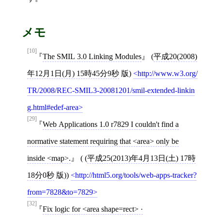
メモ
[10]
The SMIL 3.0 Linking Modules
(
平成20(2008)
年12月1日(月) 15時45分9秒
版)
http://www.w3.org/
TR/2008/REC-SMIL3-20081201/smil-extended-linkin
g.html#edef-area
[29]
Web Applications 1.0 r7829 I couldn't find a
normative statement requiring that <area> only be
inside <map>.
( (
平成25(2013)年4月13日(土) 17時
18分0秒
版))
http://html5.org/tools/web-apps-tracker?
from=7828&to=7829
[32]
Fix logic for <area shape=rect> ·