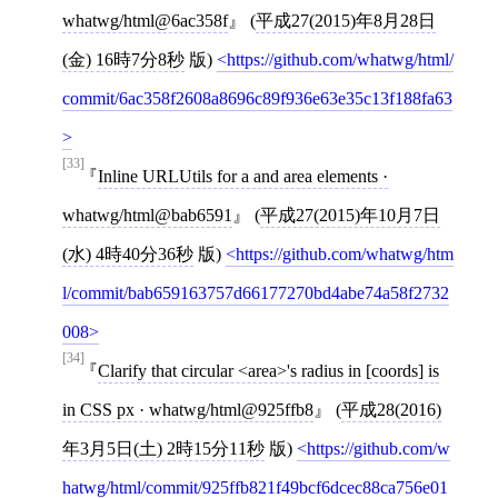
whatwg/html@6ac358f
(
平成27(2015)年8月28日
(金) 16時7分8秒
版)
https://github.com/whatwg/html/
commit/6ac358f2608a8696c89f936e63e35c13f188fa63
[33]
Inline URLUtils for a and area elements ·
whatwg/html@bab6591
(
平成27(2015)年10月7日
(水) 4時40分36秒
版)
https://github.com/whatwg/htm
l/commit/bab659163757d66177270bd4abe74a58f2732
008
[34]
Clarify that circular <area>'s radius in
[
coords
]
is
in CSS px · whatwg/html@925ffb8
(
平成28(2016)
年3月5日(土) 2時15分11秒
版)
https://github.com/w
hatwg/html/commit/925ffb821f49bcf6dcec88ca756e01