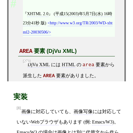
XHTML 2.0
(
平成15(2003)年5月7日(水) 16時
23分41秒
版)
http://www.w3.org/TR/2003/WD-xht
ml2-20030506/
要素 (DjVu XML)
AREA
[273]
DjVu XML
には
HTML
の
要素
から
area
派生した
要素
がありました。
AREA
実装
[8]
画像
に対応していても、
画像写像
には対応して
いない
Webブラウザ
もあります (例:
Emacs/W3
)。
Emacs/W3
の場合は
画像
とは別に
代替文
から作ら