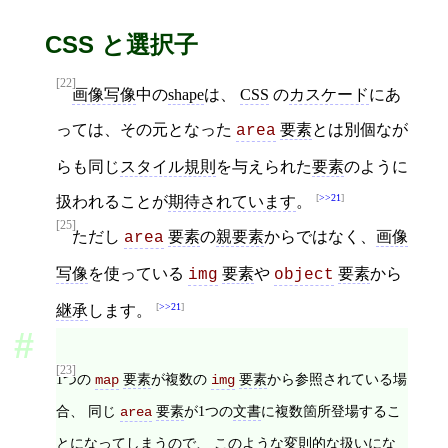
CSS と選択子
[22]
画像写像
中の
shape
は、
CSS
の
カスケード
にあ
っては、その元となった
要素
とは別個なが
area
らも同じ
スタイル規則
を与えられた
要素
のように
>>21
扱われることが
期待されています
。
[25]
ただし
要素
の
親要素
からではなく、
画像
area
写像
を使っている
要素
や
要素
から
img
object
>>21
継承
します。
[23]
1つの
要素
が複数の
要素
から参照されている場
map
img
合、 同じ
要素
が1つの
文書
に複数箇所登場するこ
area
とになってしまうので、 このような変則的な扱いにな