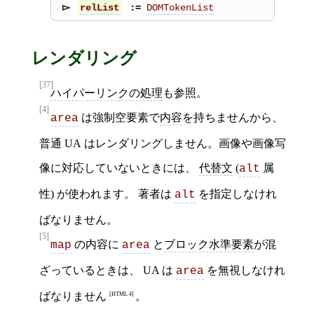
DOMTokenList
relList
レンダリング
[37]
ハイパーリンクの処理
も参照。
[4]
は強制空要素で
内容
を持ちませんから、
area
普通 UA はレンダリングしません。画像や画像写
像に対応していないときには、
代替文
(
属
alt
性) が使われます。 著者は
を指定しなけれ
alt
ばなりません。
[5]
の内容に
と
ブロック水準要素
が混
map
area
ざっているときは、 UA は
を無視しなけれ
area
ばなりません
。
[HTML 4]