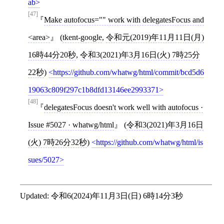
ab
[47]
Make autofocus="" work with delegatesFocus and
<area>
(
tkent-google
,
令和元(2019)年11月11日(月)
16時44分20秒
,
令和3(2021)年3月16日(火) 7時25分
22秒
)
https://github.com/whatwg/html/commit/bcd5d6
19063c809f297c1b8dfd13146ee2993371
[48]
delegatesFocus doesn't work well with autofocus ·
Issue #5027 · whatwg/html
(
令和3(2021)年3月16日
(火) 7時26分32秒
)
https://github.com/whatwg/html/is
sues/5027
Updated:
令和6(2024)年11月3日(日) 6時14分3秒