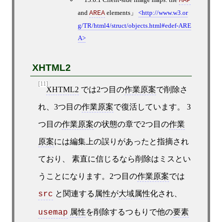
MAP
and
elements
http://www.w3.or
AREA
g/TR/html4/struct/objects.html#edef-ARE
A
XHTML2
[11]
XHTML2
では2つ目の
作業原案
で削除さ
れ、3つ目の
作業原案
で復活しています。 3
つ目の
作業原案
の状態の章で2つ目の
作業
原案
には編集上の誤りがあったと指摘され
ており、 素直に信じるなら削除はミスとい
うことになります。2つ目の
作業原案
では
と関連する
属性
が
大域属性
化され、
src
属性
を削除するつもりで他の
要素
usemap