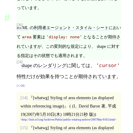
っています。
[26]
HTML
の
利用者エージェント・スタイル・シート
におい
て
要素
は
となることが
期待さ
area
'
display
: 
none
'
れています
が、この変則的な規定により、
shape
に対す
る指定はその状態でも適用されます。
[24]
shape
の
レンダリング
に関しては、
'
cursor
'
特性
だけが効果を持つことが
期待されています
。
>>21
[14]
[
whatwg
]
Styling of area elements (as displayed
within referencing image)
( (
L. David Baron
著,
平成
19(2007)年5月10日(木) 18時21分21秒
版))
http://lists.w3.org/Archives/Public/public-whatwg-archive/2007May/0102.html
[15]
[
whatwg
]
Styling of area elements (as displayed