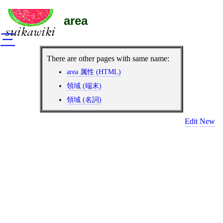
area
三
There are other pages with same name:
area 属性 (HTML)
領域 (端末)
領域 (名詞)
Edit
New