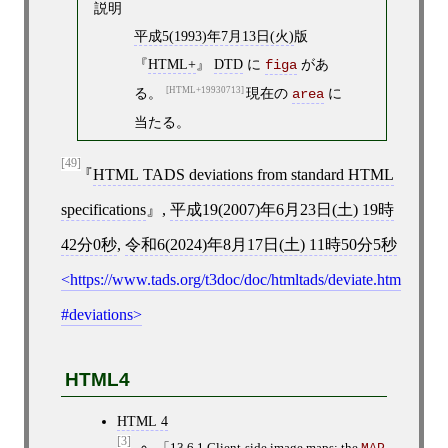
説明
平成5(1993)年7月13日(火)
版
HTML+
DTD
に
があ
figa
る。
HTML+19930713
現在の
に
area
当たる。
[49]
HTML TADS deviations from standard HTML
specifications
,
平成19(2007)年6月23日(土) 19時
42分0秒
,
令和6(2024)年8月17日(土) 11時50分5秒
https://www.tads.org/t3doc/doc/htmltads/deviate.htm
#deviations
HTML4
HTML 4
[3]
13.6.1 Client-side image maps: the