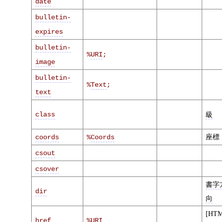
date
bulletin-
expires
bulletin-
%
URI
;
image
bulletin-
%
Text
;
text
class
級
座標
coords
%
Coords
csout
csover
書字
dir
向
[HT
href
%
URI