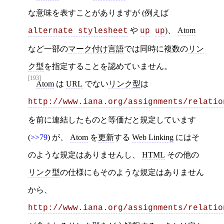
な意味を表すことがありますが (例えば
や
)、
Atom
alternate stylesheet
up
up
など一部の
マーク付け言語
では同時に複数の
リン
ク型
を指定することを認めていません。
[193]
Atom
は
URL
でない
リンク型
は
http://www.iana.org/assignments/relatio
を前に連結したものと等価だと規定しています
(
>>79
) が、
Atom
を
更新
する
Web Linking
にはそ
のような規定はありませんし、
HTML
その他の
リンク型
の仕様にもそのような規定はありません
から、
http://www.iana.org/assignments/relatio