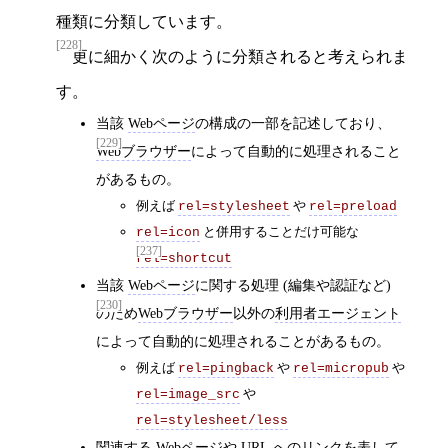
種類に分類しています。
[228]
更に細かく次のように分類されると考えられま
す。
当該
Webページ
の構成の一部を記述しており、
[229]
Webブラウザー
によって自動的に処理されること
があるもの。
例えば
や
rel=stylesheet
rel=preload
と併用することだけ可能な
rel=icon
[237]
rel=shortcut
当該
Webページ
に関する処理 (編集や認証など)
[230]
のため
Webブラウザー
以外の
利用者エージェント
によって自動的に処理されることがあるもの。
例えば
や
や
rel=pingback
rel=micropub
や
rel=image_src
rel=stylesheet/less
関連する
Webページ
や
URL
への
リンク
を表して