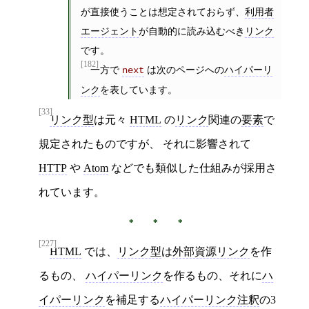
が直接使うことは想定されておらず、
利用者
エージェント
が自動的に読み込むべき
リンク
です。
[182]
一方で
は次のページへの
ハイパーリ
next
ンク
を表しています。
[33]
リンク型
は元々
HTML
の
リンク
関連の
要素
で
規定されたものですが、 それに影響されて
HTTP
や
Atom
などでも類似した仕組みが採用さ
れています。
[227]
HTML
では、
リンク型
は
外部資源リンク
を作
るもの、
ハイパーリンク
を作るもの、それに
ハ
イパーリンク
を補足する
ハイパーリンク注釈
の3