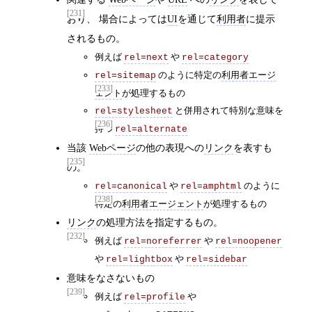
[231]
おり、 場合によっては
UI
を通じて
利用者
に提示
されるもの。
例えば
や
rel=next
rel=category
のように特定の
利用者エージ
rel=sitemap
[233]
ェント
が処理するもの
と併用されて特別な意味を
rel=stylesheet
[236]
持つ
rel=alternate
当該
Webページ
の他の表現への
リンク
を表すも
[235]
の。
や
のように
rel=canonical
rel=amphtml
[238]
特定の
利用者エージェント
が処理するもの
リンク
の処理方法を指定するもの。
[232]
例えば
や
rel=noreferrer
rel=noopener
や
や
rel=lightbox
rel=sidebar
意味をなさないもの
[239]
例えば
や
rel=profile