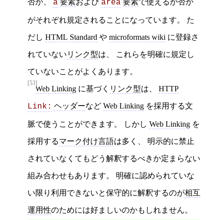
否か、
要素
および
要素
で使えるか否か
a
area
がそれぞれ規定されることになっています。 た
だし
HTML Standard
や
microformats wiki
に登録さ
れていない
リンク型
は、 これらを明確に規定し
ていないことがよくあります。
[53]
Web Linking
に基づく
リンク型
は、
HTTP
ヘッダー
など
Web Linking
を採用する文
Link:
脈で使うことができます。 しかし
Web Linking
を
採用する
マーク付け言語
は多く、 明示的に禁止
されていなくてもどう解釈するべきか定まらない
組み合わせもあります。 明確に認められていな
い限り利用できないと保守的に解釈するのが
相互
運用性
のためには好ましいのかもしれません。