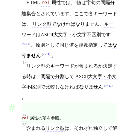
HTML
属性
では、 値は
字句の間隔分
rel
離集合
とされています。ここで各
キーワード
は、
リンク型
でなければなりません。
キー
ワード
は
ASCII大文字・小文字不区別
です
>>11
。原則として同じ値を複数指定しては
な
>>11
りません
。
[17]
リンク型
のキーワードが含まれるか決定す
る時は、
間隔で分割
して
ASCII大文字・小文
>>11
字不区別
で比較しなければ
なりません
。
[14]
属性
の項を参照。
rel
[85]
含まれる
リンク型
は、それぞれ独立して解