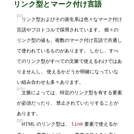
リンク型とマーク付け言語
[51]
リンク型
およびその派生系は色々な
マーク付け
言語
や
プロトコル
で採用されています。 個々の
リンク型
の値も、複数の
マーク付け言語
で共通し
て使われているものがあります。 しかし、すべ
ての
リンク型
がすべての文脈で使えるわけではあ
りませんし、 使えるかどうか明確になっていな
い組み合わせも多々あります。
[171]
文脈によっては、特定の
リンク型
を有する
要素
が必須だったり、 禁止されていたりすることが
あります。
[52]
HTML
の
リンク型
は、
要素
で使えるか
link