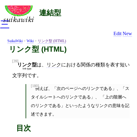
連結型
三
Edit
New
SuikaWiki
>
Wiki
>
リンク型 (HTML)
リンク型 (HTML)
[39]
リンク型
は、
リンク
における関係の種類を表す短い
link type
文字列です。
[180]
例えば、「次のページへのリンクである」、「ス
タイルシートへのリンクである」、 「上の階層へ
のリンクである」といったようなリンクの意味を記
述できます。
目次