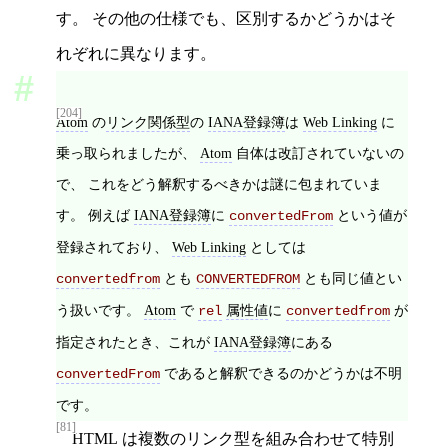
す。 その他の仕様でも、区別するかどうかはそ
れぞれに異なります。
[204]
Atom
の
リンク関係型
の
IANA登録簿
は
Web Linking
に
乗っ取られましたが、
Atom
自体は改訂されていないの
で、 これをどう解釈するべきかは謎に包まれていま
す。 例えば
IANA登録簿
に
という値が
convertedFrom
登録されており、
Web Linking
としては
とも
とも同じ値とい
convertedfrom
CONVERTEDFROM
う扱いです。
Atom
で
属性値
に
が
rel
convertedfrom
指定されたとき、これが
IANA登録簿
にある
であると解釈できるのかどうかは不明
convertedFrom
です。
[81]
HTML
は複数の
リンク型
を組み合わせて特別