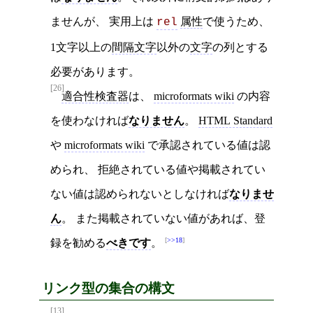
ませんが、 実用上は
属性
で使うため、
rel
1文字以上の
間隔文字
以外の
文字
の列とする
必要があります。
[26]
適合性検査器
は、
microformats wiki
の内容
を使わなければ
なりません
。
HTML Standard
や
microformats wiki
で承認されている値は認
められ、 拒絶されている値や掲載されてい
ない値は認められないとしなければ
なりませ
ん
。 また掲載されていない値があれば、登
>>18
録を勧める
べきです
。
リンク型の集合の構文
[13]