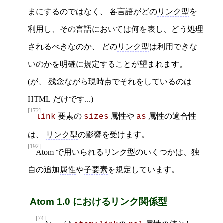
まにするのではなく、 各言語がどの
リンク型
を
利用し、その言語においては何を表し、どう処理
されるべきなのか、 どの
リンク型
は利用できな
いのかを明確に規定することが望まれます。
(が、 残念ながら現時点でそれをしているのは
HTML
だけです...)
[172]
要素
の
属性
や
属性
の適合性
link
sizes
as
は、
リンク型
の影響を受けます。
[192]
Atom
で用いられる
リンク型
のいくつかは、独
自の追加
属性
や
子要素
を規定しています。
Atom 1.0 におけるリンク関係型
[74]