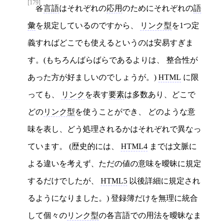
[179]
各
言語
はそれぞれの
応用
のためにそれぞれの
語
彙
を規定しているのですから、
リンク型
を1つ定
義すればどこでも使えるというのは安易すぎま
す。(もちろんばらばらであるよりは、 整合性が
あった方が好ましいのでしょうが。)
HTML
に限
っても、
リンク
を表す
要素
は多数あり、どこで
どの
リンク型
を使うことができ、 どのような意
味を表し、どう処理されるかはそれぞれで異なっ
ています。 (歴史的には、
HTML4
までは文脈に
よる違いを考えず、ただの値の意味を曖昧に規定
するだけでしたが、
HTML5
以後詳細に規定され
るようになりました。) 登録簿だけを無理に統合
して個々の
リンク型
の各言語での用法を曖昧なま