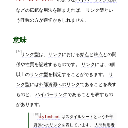
などの広範な用法を踏まえれば、
リンク型
とい
う呼称の方が適切かもしれません。
意味
[32]
リンク型
は、
リンク
における
始点
と
終点
との関
係や性質を記述するものです。
リンク
には、0個
以上の
リンク型
を指定することができます。
リ
ンク型
には
外部資源へのリンク
であることを表す
ものと、
ハイパーリンク
であることを表すもの
があります。
[181]
は
スタイルシート
という
外部
stylesheet
資源へのリンク
を表しています。
人間利用者