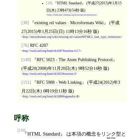
[18]
HTML Standard
(
平成27(2015)年1月15
日(木) 23時47分54秒
版)
https://html.spec.whatwg.org/#concept-rel-extensions
[38]
existing rel values · Microformats Wiki
(
平成
27(2015)年1月25日(日) 11時13分16秒
版)
http://microformats.org/wiki/existing-rel-values#HTML5_link_type_extensions
[76]
RFC 4287
http://tools.ietf.org/html/rfc4287#section-4.2.7
[149]
RFC 5023 - The Atom Publishing Protocol
(
平成20(2008)年11月20日(木) 9時52分14秒
版)
http://tools.ietf.org/html/rfc5023#section-3
[151]
RFC 5988 - Web Linking
(
平成24(2012)年3
月22日(木) 0時19分11秒
版)
http://tools.ietf.org/html/rfc5988#appendix-B
呼称
[216]
HTML Standard
は本項の概念を
リンク型
と
link type