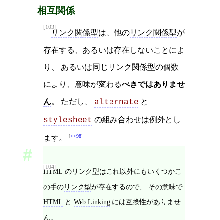
相互関係
[103]
リンク関係型
は、他の
リンク関係型
が
存在する、あるいは存在しないことによ
り、 あるいは同じ
リンク関係型
の個数
により、意味が変わる
べきではありませ
ん
。 ただし、
と
alternate
の組み合わせは例外とし
stylesheet
>>98
ます。
[104]
HTML
の
リンク型
はこれ以外にもいくつかこ
の手の
リンク型
が存在するので、 その意味で
HTML
と
Web Linking
には互換性がありませ
ん。