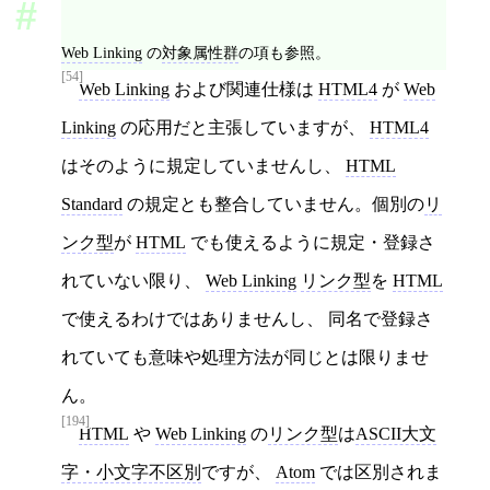
Web Linking
の
対象属性群
の項も参照。
[54]
Web Linking
および関連仕様は
HTML4
が
Web
Linking
の応用だと主張していますが、
HTML4
はそのように規定していませんし、
HTML
Standard
の規定とも整合していません。個別の
リ
ンク型
が
HTML
でも使えるように規定・登録さ
れていない限り、
Web Linking
リンク型
を
HTML
で使えるわけではありませんし、 同名で登録さ
れていても意味や処理方法が同じとは限りませ
ん。
[194]
HTML
や
Web Linking
の
リンク型
は
ASCII大文
字・小文字不区別
ですが、
Atom
では区別されま