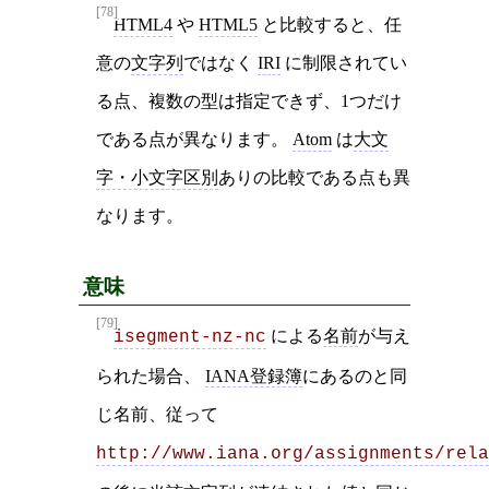
[78]
HTML4
や
HTML5
と比較すると、任
意の
文字列
ではなく
IRI
に制限されてい
る点、複数の型は指定できず、1つだけ
である点が異なります。
Atom
は
大文
字・小文字区別
ありの比較である点も異
なります。
意味
[79]
による
名前
が与え
isegment-nz-nc
られた場合、
IANA登録簿
にあるのと同
じ名前、従って
http://www.iana.org/assignments/rela