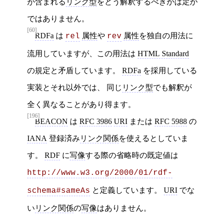
が含まれる
リンク型
をどう解釈するべきかは定か
ではありません。
[60]
RDFa
は
属性
や
属性
を独自の用法に
rel
rev
流用していますが、この用法は
HTML Standard
の規定と矛盾しています。
RDFa
を採用している
実装とそれ以外では、 同じ
リンク型
でも解釈が
全く異なることがあり得ます。
[196]
BEACON
は
RFC 3986
URI
または
RFC 5988
の
IANA
登録済み
リンク関係
を使えるとしていま
す。
RDF
に
写像
する際の省略時の既定値は
http://www.w3.org/2000/01/rdf-
と定義しています。
URI
でな
schema#sameAs
い
リンク関係
の
写像
はありません。