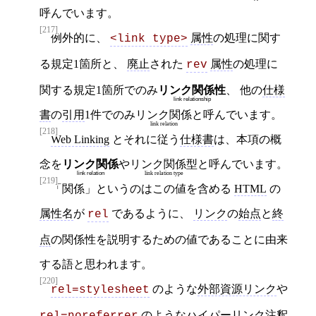
呼んでいます。
[217]
例外的に、
属性
の処理に関す
<link type>
る規定1箇所と、
廃止
された
属性
の処理に
rev
関する規定1箇所でのみ
リンク関係性
、 他の
仕様
link relationship
書
の
引用
1件でのみ
リンク関係
と呼んでいます。
link relation
[218]
Web Linking
とそれに従う
仕様書
は、本項の概
念を
リンク関係
や
リンク関係型
と呼んでいます。
link relation
link relation type
[219]
「関係」というのはこの値を含める
HTML
の
属性名
が
であるように、
リンク
の
始点
と
終
rel
点
の関係性を説明するための値であることに由来
する語と思われます。
[220]
のような
外部資源リンク
や
rel=stylesheet
のような
ハイパーリンク注釈
rel=noreferrer