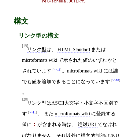
rel=schema.DCTERMS
構文
リンク型の構文
[19]
リンク型
は、
HTML Standard
または
microformats wiki
で示された値のいずれかと
>>18
されています
。
microformats wiki
には誰
>>18
でも値を追加できることになっています
。
[20]
リンク型
は
ASCII大文字・小文字不区別
で
>>11
す
。 また
microformats wiki
に登録する
値に
が含まれる時は、
絶対URL
でなけれ
:
ば
なりません
。それ以外に構文的制約はあり