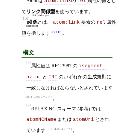
Atom
は
の
属性
の値とし
atom:link
rel
て
リンク関係型
を使っています。
link relation type
[150]
関係
とは、
要素
の
属性
atom:link
rel
relation (of)
>>149
値
を指します
。
構文
[75]
属性値
は
RFC 3987
の
isegment-
と
のいずれかの
生成規則
に
nz-nc
IRI
一致
しなければならないとされています
RFC 4287
4.2.7.2.
。
[77]
RELAX NG
スキーマ
(
参考
) では
または
とされ
atomNCName
atomUri
RFC 4287
4.2.7.2.
ています
。