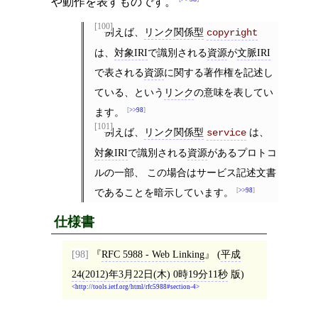
や動作を表すものです。
[100]
例えば、
リンク関係型
copyright
は、
対象IRI
で識別される
資源
が
文脈IRI
で表される
資源
に関する著作権を記述し
ている、という
リンク
の意味を表してい
ます。
>>98
[101]
例えば、
リンク関係型
は、
service
対象IRI
で識別される
資源
があるプロトコ
ルの一部、 この場合はサービス記述文書
であることを暗示しています。
>>98
仕様書
[98]
RFC 5988 - Web Linking
(
平成
24(2012)年3月22日(木) 0時19分11秒
版)
http://tools.ietf.org/html/rfc5988#section-4