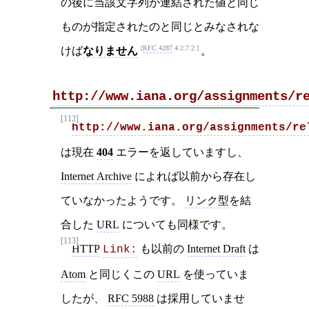
の後に当該文字列が連結された値と同じ
ものが指定されたのと同じとみなされな
RFC 4287
4.2.7.2.
けば
なりません
。
http://www.iana.org/assignments/r
[112]
http://www.iana.org/assignments/re
は現在
404
エラーを返していますし、
Internet Archive
によれば以前から存在し
ていなかったようです。
リンク型
を結
合した
URL
についても同様です。
[113]
HTTP
も以前の
Internet Draft
は
Link:
Atom
と同じくこの
URL
を使っていま
したが、
RFC 5988
は採用していませ