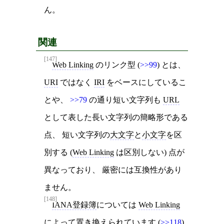
ん。
関連
[147]
Web Linking
のリンク型 (
>>99
) とは、
URI
ではなく
IRI
をベースにしているこ
とや、
>>79
の通り短い文字列も
URL
として表した長い文字列の簡略形である
点、 短い文字列の
大文字
と
小文字
を区
別する (
Web Linking
は区別しない) 点が
異なっており、 厳密には互換性があり
ません。
[148]
IANA登録簿
については
Web Linking
によって置き換えられています (
>>118
)