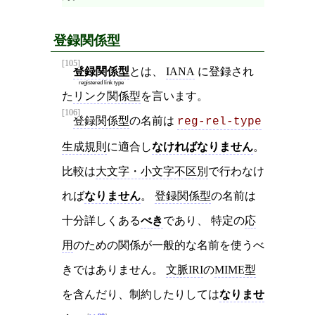
登録関係型
[105]
登録関係型
とは、
IANA
に登録され
registered link type
た
リンク関係型
を言います。
[106]
登録関係型
の名前は
reg-rel-type
生成規則
に適合し
なければなりません
。
比較は
大文字・小文字不区別
で行わなけ
れば
なりません
。
登録関係型
の名前は
十分詳しくある
べき
であり、 特定の
応
用
のための関係が一般的な名前を使うべ
きではありません。
文脈IRI
の
MIME型
を含んだり、制約したりしては
なりませ