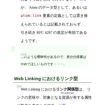
が、
Atom
のデータ型として、あるいは
要素
の定義としては置き換
atom:link
えられているとは記載されておらず、
引き続き
RFC 4287
の規定が有効である
ようです。
[164]
このような曖昧性があるので、
差分仕様書
は
やめてほしいものです・・・。
Web Linking におけるリンク型
[99]
Web Linking
における
リンク関係型
は、
リ
link relation type
ンク
の
意味
や、対象となる
資源
が有する属性
>>98