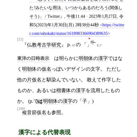
た?みたいな用法、いつからあるのだろう(関係し
そう)」 / Twitter
,
午後11:44 · 2023年1月27日
,
令
和5(2023)年1月30日(月) 2時38分44秒
https://twitte
r.com/sshokaki/status/1618983366904389635
[53]
仏教考古学研究
p.
の 「
」
六
東洋の日時表示
は明らかに
明朝体
の
漢字
ではな
く
明朝体
の
仮名
っぽいデザインの文字。 ただし
他の
片仮名
と馴染んでいない。 敢えて作字した
ものか、あるいは
楷書体
の
漢字
を流用したもの
か。 (p.
では
明朝体
の
漢字
の「子」)
[199]
複音節仮名
も参照。
漢字による代替表現