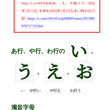
https://t.co/W63Ok4hfJk」 / X
,
午後11:31 · 2026
年1月21日
,
令和8(2026)年1月22日(木) 2時45分23
秒
https://x.com/xWcvlUa1jn96009/status/2013982
870717735364
い
あ行、や行、わ行の
,
う
え
お
,
,
や行い
や行え
わ行う
,
,
濁音字母