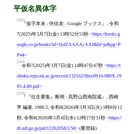
平仮名異体字
[202]
仮字本末 - 伴信友 - Google ブックス
,
令和
7(2025)年3月7日(金) 13時52分53秒
https://books.g
oogle.co.jp/books?id=QslZAAAAcAAJ&hl=ja&pg=P
P44
[204]
令和7(2025)年3月7日(金) 14時47分47秒
https://t
ohoku.repo.nii.ac.jp/record/132162/files/0916-989X-19
95-4-89.pdf
[214]
『往生要集』断簡 : 高野山西南院蔵
,
西崎
亨 編著
,
1986.5
,
令和8(2026)年3月3日(火) 1時8分12
秒
,
令和8(2026)年3月4日(水) 12時27分31秒
https://
dl.ndl.go.jp/pid/12262058/1/58
(要登録)