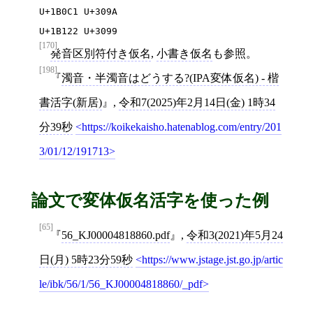
U+1B0C1 U+309A

U+1B122 U+3099
[170]
発音区別符付き仮名
,
小書き仮名
も参照。
[198]
濁音・半濁音はどうする?(IPA変体仮名) - 楷
書活字(新居)
,
令和7(2025)年2月14日(金) 1時34
分39秒
https://koikekaisho.hatenablog.com/entry/201
3/01/12/191713
論文で変体仮名活字を使った例
[65]
56_KJ00004818860.pdf
,
令和3(2021)年5月24
日(月) 5時23分59秒
https://www.jstage.jst.go.jp/artic
le/ibk/56/1/56_KJ00004818860/_pdf