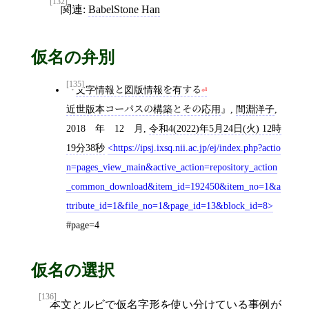
[132]
関連:
BabelStone Han
仮名の弁別
[135]
文字情報と図版情報を有する
近世版本コーパスの構築とその応用
,
間淵洋子
,
2018 年 12 月
,
令和4(2022)年5月24日(火) 12時
19分38秒
https://ipsj.ixsq.nii.ac.jp/ej/index.php?actio
n=pages_view_main&active_action=repository_action
_common_download&item_id=192450&item_no=1&a
ttribute_id=1&file_no=1&page_id=13&block_id=8
#page=4
仮名の選択
[136]
本文と
ルビ
で
仮名
字形を使い分けている事例が