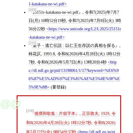
1-katakana-ne-wi.pdf
[163]
25151r-katakana-ne-wi.pdf
,
令和7(2025)年7月7
日(月) 10時52分19秒
,
令和7(2025)年7月8日(火) 3時
56分22秒
https://www.unicode.org/L2/L2025/25151r
-katakana-ne-wi.pdf
[215]
皇子・逃亡伝説 : 以仁王生存説の真相を探る
,
柿花仄
,
1993.8
,
令和8(2026)年4月28日(火) 1時12分
7秒
,
令和8(2026)年5月7日(木) 13時20分4秒
http
s://dl.ndl.go.jp/pid/13198061/1/17?keyword=%E6%9
6%87%E5%AD%97%E3%81%AE%E5%8E%9F%E
5%9E%8B
(要登録)
[216]
後撰和歌集 : 片假字本
,
正宗敦夫
,
1929
,
令
和8(2026)年4月28日(火) 1時12分7秒
,
令和8(2026)
年5月22日(金) 9時54分37秒
https://dl.ndl.go.jp/pi