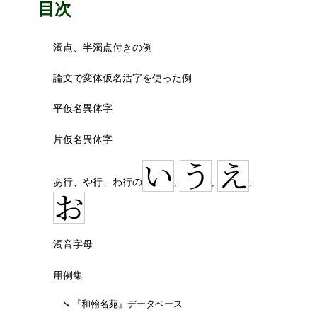
目次
濁点、半濁点付きの例
論文で変体仮名活字を使った例
平仮名異体字
片仮名異体字
い
う
え
あ行、や行、わ行の
,
,
,
お
濁音字母
用例集
和翰名苑
データベース