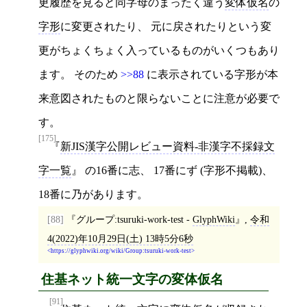
更履歴を見ると同字母のまったく違う
変体仮名
の
字形
に変更されたり、 元に戻されたりという変
更がちょくちょく入っているものがいくつもあり
ます。 そのため
>>88
に表示されている字形が本
来意図されたものと限らないことに注意が必要で
す。
[175]
新JIS漢字公開レビュー資料-非漢字不採録文
字一覧
の16番に志、 17番にず (字形不掲載)、
18番に乃があります。
[88]
グループ:tsuruki-work-test -
GlyphWiki
,
令和
4(2022)年10月29日(土) 13時5分6秒
https://glyphwiki.org/wiki/Group:tsuruki-work-test
住基ネット統一文字の変体仮名
[91]