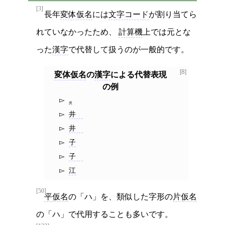
[3]
長年
変体仮名
には
文字コード
が割り当てら
れていなかったため、
計算機
上では元とな
った
漢字
で代替して扱うのが一般的です。
[8]
変体仮名
の
漢字
による代替表現
の例
井
井゙
井゚
子
子゚
江
[50]
平仮名
の「ハ」を、類似した字形の
片仮名
の「ハ」で代用することも多いです。