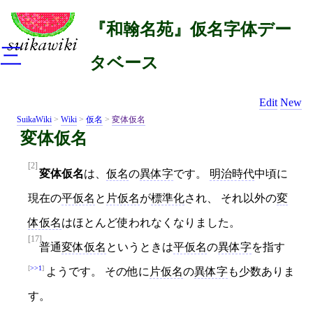
『和翰名苑』仮名字体デー
三
タベース
Edit
New
SuikaWiki
>
Wiki
>
仮名
>
変体仮名
変体仮名
[2]
変体仮名
は、
仮名
の
異体字
です。
明治時代
中頃に
現在の
平仮名
と
片仮名
が
標準化
され、 それ以外の
変
体仮名
はほとんど使われなくなりました。
[17]
普通
変体仮名
というときは
平仮名
の
異体字
を指す
>>1
ようです。 その他に
片仮名
の
異体字
も少数ありま
す。