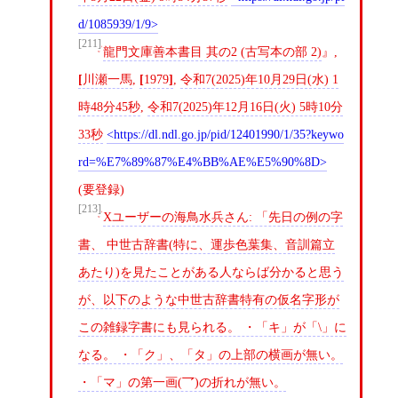
d/1085939/1/9
[211]
龍門文庫善本書目 其の2 (古写本の部 2)
,
[
川瀬一馬
,
[
1979
]
,
令和7(2025)年10月29日(水) 1
時48分45秒
,
令和7(2025)年12月16日(火) 5時10分
33秒
https://dl.ndl.go.jp/pid/12401990/1/35?keywo
rd=%E7%89%87%E4%BB%AE%E5%90%8D
(要登録)
[213]
Xユーザーの海鳥水兵さん: 「先日の例の字
書、 中世古辞書(特に、運歩色葉集、音訓篇立
あたり)を見たことがある人ならば分かると思う
が、以下のような中世古辞書特有の仮名字形が
この雑録字書にも見られる。 ・「キ」が「\」に
なる。 ・「ク」、「タ」の上部の横画が無い。
・「マ」の第一画(乛)の折れが無い。