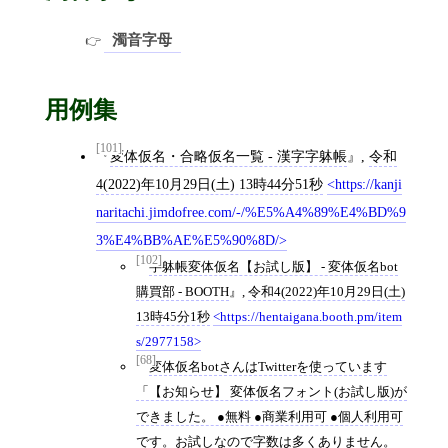
濁音字母
用例集
[101]
変体仮名・合略仮名一覧 - 漢字字躰帳
,
令和
4(2022)年10月29日(土) 13時44分51秒
https://kanji
naritachi.jimdofree.com/-/%E5%A4%89%E4%BD%9
3%E4%BB%AE%E5%90%8D/
[102]
字躰帳変体仮名【お試し版】 - 変体仮名bot
購買部 - BOOTH
,
令和4(2022)年10月29日(土)
13時45分1秒
https://hentaigana.booth.pm/item
s/2977158
[68]
変体仮名botさんはTwitterを使っています
「【お知らせ】 変体仮名フォント(お試し版)が
できました。 ●無料 ●商業利用可 ●個人利用可
です。お試しなので字数は多くありません。