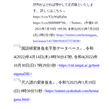
評判がよければ増やして正式版といたしま
す。 詳しくはこちら→
https://t.co/Y5yWqfEplm
https://t.co/06HNf8P76b」 / Twitter
(午後8:20
· 2021年7月19日
+09:00
,
令和3(2021)年7月20日
(火) 2時2分1秒
)
https://twitter.com/hentaigana_
bot/status/1417081918357573639
[115]
国語研変体仮名字形データベース
,
令和
4(2022)年4月14日(木) 8時56分47秒
,
令和4(2022)年
10月30日(日) 7時29分1秒
https://cid.ninjal.ac.jp/hent
aiganaDB/
[174]
尺八譜の変体仮名
,
令和7(2025)年1月19日
(日) 8時50分51秒
https://raimei.syakuhati.com/hentai
gana.html