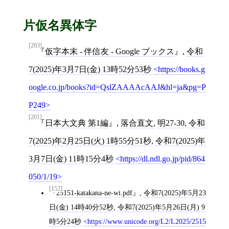
片仮名異体字
[203]
仮字本末 - 伴信友 - Google ブックス
,
令和
7(2025)年3月7日(金) 13時52分53秒
https://books.g
oogle.co.jp/books?id=QslZAAAAcAAJ&hl=ja&pg=P
P249
[201]
日本大文典 第1編
,
落合直文
,
明27-30
,
令和
7(2025)年2月25日(火) 1時55分51秒
,
令和7(2025)年
3月7日(金) 11時15分4秒
https://dl.ndl.go.jp/pid/864
050/1/19
[152]
25151-katakana-ne-wi.pdf
,
令和7(2025)年5月23
日(金) 14時40分52秒
,
令和7(2025)年5月26日(月) 9
時5分24秒
https://www.unicode.org/L2/L2025/2515