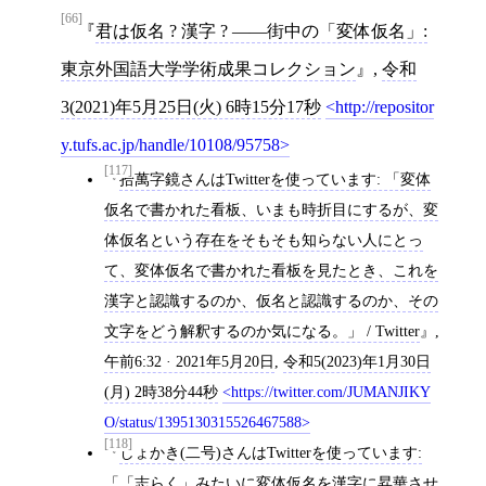
[66]
君は仮名 ? 漢字 ? ――街中の「変体仮名」:
東京外国語大学学術成果コレクション
,
令和
3(2021)年5月25日(火) 6時15分17秒
http://repositor
y.tufs.ac.jp/handle/10108/95758
[117]
拾萬字鏡さんはTwitterを使っています: 「変体
仮名で書かれた看板、いまも時折目にするが、変
体仮名という存在をそもそも知らない人にとっ
て、変体仮名で書かれた看板を見たとき、これを
漢字と認識するのか、仮名と認識するのか、その
文字をどう解釈するのか気になる。」 / Twitter
,
午前6:32 · 2021年5月20日
,
令和5(2023)年1月30日
(月) 2時38分44秒
https://twitter.com/JUMANJIKY
O/status/1395130315526467588
[118]
しょかき(二号)さんはTwitterを使っています:
「「志らく」みたいに変体仮名を漢字に昇華させ