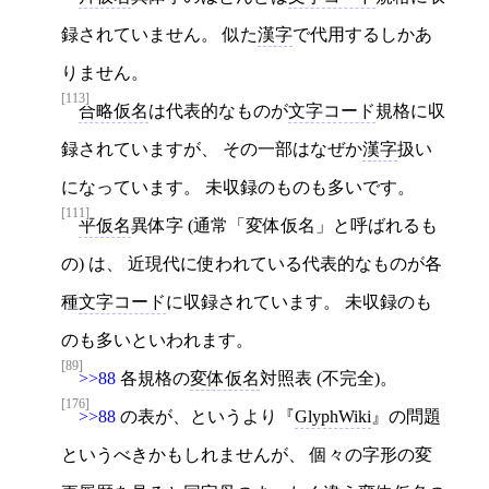
録されていません。 似た
漢字
で代用するしかあ
りません。
[113]
合略仮名
は代表的なものが
文字コード
規格に収
録されていますが、 その一部はなぜか
漢字
扱い
になっています。 未収録のものも多いです。
[111]
平仮名
異体字 (通常「変体仮名」と呼ばれるも
の) は、 近現代に使われている代表的なものが各
種
文字コード
に収録されています。 未収録のも
のも多いといわれます。
[89]
>>88
各規格の
変体仮名
対照表 (不完全)。
[176]
>>88
の表が、というより
GlyphWiki
の問題
というべきかもしれませんが、 個々の字形の変