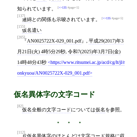
>>135
#page=5
知られています。
[137]
>>135
#page=5
連綿
との関係も示唆されています。
[155]
仮名遣い
[205]
AN0025722X-029_001.pdf
,
平成29(2017)年3
月21日(火) 4時5分29秒
,
令和7(2025)年3月7日(金)
14時48分43秒
https://www.ritsumei.ac.jp/acd/cg/lt/jl/r
onkyuoa/AN0025722X-029_001.pdf
仮名異体字の文字コード
[82]
仮名
全般の
文字コード
については
仮名
を参照。
[112]
片仮名
異体字のほとんどは
文字コード
規格に収