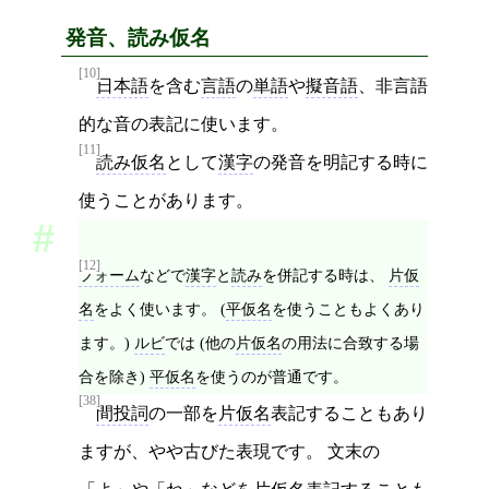
発音、読み仮名
[10]
日本語
を含む
言語
の
単語
や
擬音語
、非言語
的な音の表記に使います。
[11]
読み仮名
として
漢字
の発音を明記する時に
使うことがあります。
[12]
フォーム
などで
漢字
と
読み
を併記する時は、
片仮
名
をよく使います。 (
平仮名
を使うこともよくあり
ます。)
ルビ
では (他の
片仮名
の用法に合致する場
合を除き)
平仮名
を使うのが普通です。
[38]
間投詞
の一部を
片仮名
表記することもあり
ますが、やや古びた表現です。 文末の