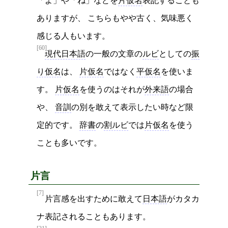
「よ」や「ね」などを
片仮名
表記することも
ありますが、 こちらもやや古く、気味悪く
感じる人もいます。
[60]
現代日本語
の一般の文章の
ルビ
としての
振
り仮名
は、
片仮名
ではなく
平仮名
を使いま
す。
片仮名
を使うのはそれが
外来語
の場合
や、
音訓
の別を敢えて表示したい時など限
定的です。
辞書
の
割ルビ
では
片仮名
を使う
ことも多いです。
片言
[7]
片言感を出すために敢えて
日本語
がカタカ
ナ表記されることもあります。