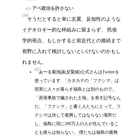
アベ政治を許さない
[59]
そうだとすると単に
左翼
、
反知性
のような
イデオロギー
的な枠組みに留まらず、
民俗
学
的視点、もしかすると
前近代
との接続まで
視野に入れて検討しないといけないのかもし
れません。
[62]
あ〜る菊池誠(反緊縮)公式さんはTwitterを
使っています: 「カタカナの「フクシマ」は
現実に人々が暮らす福島とは別のもので、
「原発事故で穢された土地」を表す記号なん
だ。「フクシマ」と書く人たちにとって、フ
クシマは決して復興してはならない場所だ
し、福島に現に200万人の人が住んでいるこ
とも彼らは知らない。 僕たちは福島の復興