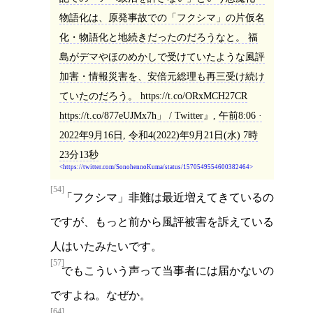
物語化は、原発事故での「フクシマ」の片仮名
化・物語化と地続きだったのだろうなと。 福
島がデマやほのめかしで受けていたような風評
加害・情報災害を、安倍元総理も再三受け続け
ていたのだろう。 https://t.co/ORxMCH27CR
https://t.co/877eUJMx7h」 / Twitter
,
午前8:06 ·
2022年9月16日
,
令和4(2022)年9月21日(水) 7時
23分13秒
https://twitter.com/SonohennoKuma/status/1570549554600382464
[54]
「フクシマ」非難は最近増えてきているの
ですが、もっと前から風評被害を訴えている
人はいたみたいです。
[57]
でもこういう声って当事者には届かないの
ですよね。なぜか。
[64]