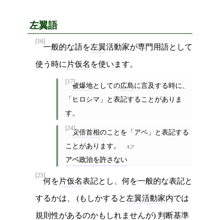
左翼語
[16]
一般的な語を
左翼
活動家が専門用語として
使う時に
片仮名
を使います。
[17]
被爆地
としての
広島
に言及する時に、
「ヒロシマ」と表記することがありま
す。
[24]
安倍首相
のことを「アベ」と表記する
ことがあります。
アベ政治を許さない
[25]
何を
片仮名
表記とし、何を一般的な表記と
するかは、 (もしかすると
左翼活動家
内では
規則性があるのかもしれませんが) 判断基準