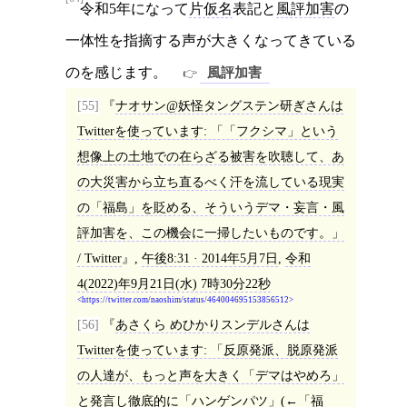
令和5年になって
片仮名
表記と
風評加害
の
一体性を指摘する声が大きくなってきている
のを感じます。
風評加害
[55]
ナオサン@妖怪タングステン研ぎさんは
Twitterを使っています: 「「フクシマ」という
想像上の土地での在らざる被害を吹聴して、あ
の大災害から立ち直るべく汗を流している現実
の「福島」を貶める、そういうデマ・妄言・風
評加害を、この機会に一掃したいものです。」
/ Twitter
,
午後8:31 · 2014年5月7日
,
令和
4(2022)年9月21日(水) 7時30分22秒
https://twitter.com/naoshim/status/464004695153856512
[56]
あさくら めひかりスンデルさんは
Twitterを使っています: 「反原発派、脱原発派
の人達が、もっと声を大きく「デマはやめろ」
と発言し徹底的に「ハンゲンパツ」(←「福