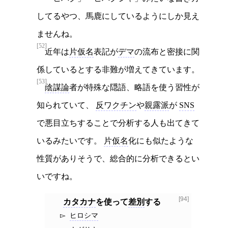
してるやつ、馬鹿にしているようにしか見え
ませんね。
[52]
近年は
片仮名
表記が
デマ
の流布と密接に関
係しているとする非難が増えてきています。
[53]
陰謀論
者が特殊な隠語、略語を使う習性が
知られていて、
反ワクチン
や
親露派
が
SNS
で悪目立ちすることで分析する人も出てきて
いるみたいです。
片仮名
化にも似たような
性質がありそうで、総合的に分析できるとい
いですね。
[94]
カタカナ
を使って
差別
する
ヒロシマ