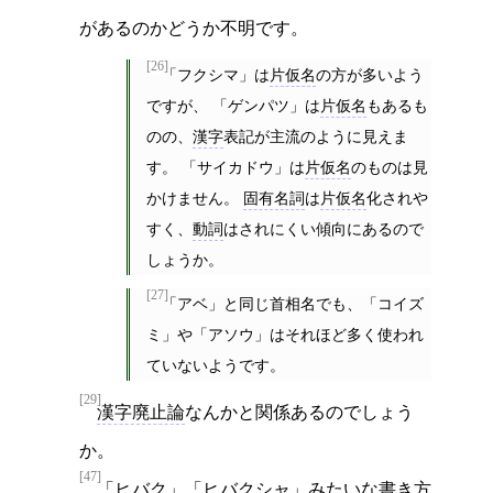
があるのかどうか不明です。
[26]
「フクシマ」は
片仮名
の方が多いよう
ですが、 「ゲンパツ」は
片仮名
もあるも
のの、
漢字
表記が主流のように見えま
す。 「サイカドウ」は
片仮名
のものは見
かけません。
固有名詞
は
片仮名
化されや
すく、
動詞
はされにくい傾向にあるので
しょうか。
[27]
「アベ」と同じ首相名でも、「コイズ
ミ」や「アソウ」はそれほど多く使われ
ていないようです。
[29]
漢字廃止論
なんかと関係あるのでしょう
か。
[47]
「ヒバク」「ヒバクシャ」みたいな書き方