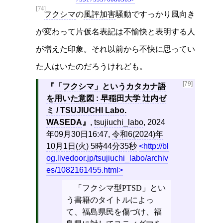
[74]
フクシマ
の
風評加害
騒動ですっかり風向き
が変わって片仮名表記は不愉快と表明する人
が増えた印象。それ以前から不快に思ってい
た人はいたのだろうけれども。
[79]
「フクシマ」というカタカナ語
を用いた意図 : 早稲田大学 辻内ゼ
ミ / TSUJIUCHI Labo.
WASEDA
,
tsujiuchi_labo
, 2024
年09月30日16:47,
令和6(2024)年
10月1日(火) 5時44分35秒
http://bl
og.livedoor.jp/tsujiuchi_labo/archiv
es/1082161455.html
「フクシマ型PTSD」とい
う書籍のタイトルによっ
て、福島県民を傷づけ、福