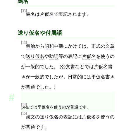
馬名
[33]
馬名
は
片仮名
で表記されます。
送り仮名や付属語
[13]
明治
から
昭和
中期にかけては、正式の
文章
で
送り仮名
や
助詞
等の表記に
片仮名
を使うの
が一般的でした。 (
公文書
などでは
片仮名
書
きが一般的でしたが、日常的には
平仮名
書き
が普通でした。)
[14]
現在では
平仮名
を使うのが普通です。
[15]
漢文
の
送り仮名
の表記には
片仮名
を使うの
が普通です。