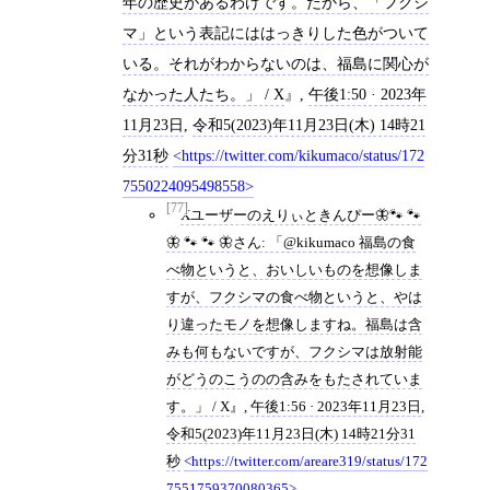
年の歴史があるわけです。だから、「フクシ
マ」という表記にははっきりした色がついて
いる。それがわからないのは、福島に関心が
なかった人たち。」 / X
,
午後1:50 · 2023年
11月23日
,
令和5(2023)年11月23日(木) 14時21
分31秒
https://twitter.com/kikumaco/status/172
7550224095498558
[77]
Xユーザーのえりぃときんぴー🦋🐾 🐾
🦋 🐾 🐾 🦋さん: 「@kikumaco 福島の食
べ物というと、おいしいものを想像しま
すが、フクシマの食べ物というと、やは
り違ったモノを想像しますね。福島は含
みも何もないですが、フクシマは放射能
がどうのこうのの含みをもたされていま
す。」 / X
,
午後1:56 · 2023年11月23日
,
令和5(2023)年11月23日(木) 14時21分31
秒
https://twitter.com/areare319/status/172
7551759370080365