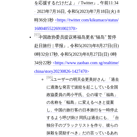
を応援するだけだよ」 / Twitter
,
午前11:34
· 2023年7月16日
,
令和5(2023)年7月18日(火) 8
時36分1秒
https://twitter.com/kikumaco/status/
1680405522691002370
[65]
中国政协委员提议将福岛更名“辐岛” 暂停
赴日旅行 | 早报
,
令和5(2023)年8月27日(日)
0時32分17秒
,
令和5(2023)年8月27日(日) 0時
34分22秒
https://www.zaobao.com.sg/realtime/
china/story20230826-1427470
[66]
Xユーザーの明天会更美好さん: 「過去
に過激な発言で波紋を起こしている全国
政協委員の周小平氏、公の場で「福島」
の名称を「輻島」に変えるべきと提案
し、中国の旅行客の日本旅行を一時停止
するよう呼び掛け 同氏は過去にも、「台
独分子のブラックリストを作り、彼らの
抹殺を奨励すべき」だの言っているあれ