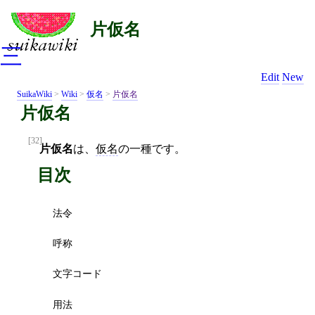
片仮名
三
Edit
New
SuikaWiki
>
Wiki
>
仮名
>
片仮名
片仮名
[32]
片仮名
は、
仮名
の一種です。
目次
法令
呼称
文字コード
用法