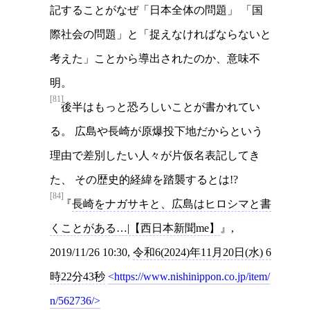
記することがなぜ「日本全体の問題」 「国
際社会の問題」と「捉えなければならないと
考えた」ことから導出されたのか、意味不
明。
[81]
後半はもっと恐ろしいことが書かれてい
る。 広島や長崎が原爆投下地だからという
理由で差別したい人々が片仮名表記してき
た、 その歴史的経緯を踏襲するとは!?
[84]
長崎をナガサキと、広島はヒロシマと書
くことがある…|【西日本新聞me】
,
2019/11/26 10:30,
令和6(2024)年11月20日(水) 6
時22分43秒
https://www.nishinippon.co.jp/item/
n/562736/