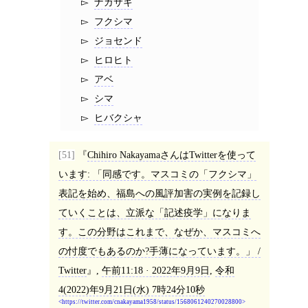
ナガサキ
フクシマ
ジョセンド
ヒロヒト
アベ
シマ
ヒバクシャ
[51]
Chihiro NakayamaさんはTwitterを使って
います: 「同感です。マスコミの「フクシマ」
表記を始め、福島への風評加害の実例を記録し
ていくことは、立派な「記述疫学」になりま
す。この分野はこれまで、なぜか、マスコミへ
の忖度でもあるのか?手薄になっています。」 /
Twitter
,
午前11:18 · 2022年9月9日
,
令和
4(2022)年9月21日(水) 7時24分10秒
https://twitter.com/cnakayama1958/status/1568061240270028800