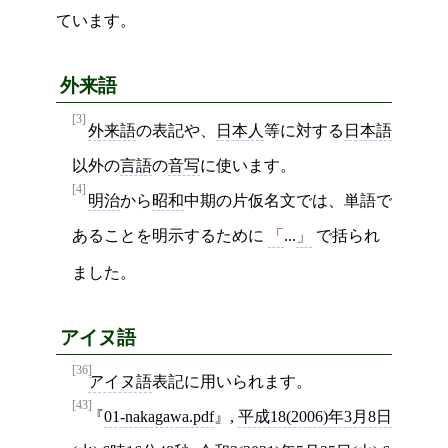
ています。
外来語
[3]
外来語
の表記や、
日本人
等に対する
日本語
以外の
言語
の
音写
に使います。
[4]
明治
から
昭和
中期の片仮名文では、単語で
あることを明示するために
...
で括られ
「
」
ました。
アイヌ語
[36]
アイヌ語
表記に用いられます。
[43]
01-nakagawa.pdf
,
平成18(2006)年3月8日