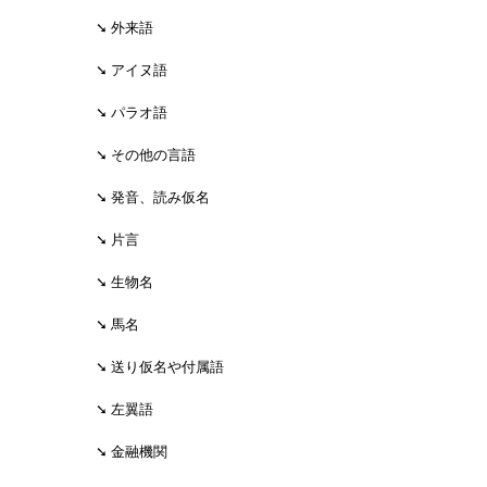
外来語
アイヌ語
パラオ語
その他の言語
発音、読み仮名
片言
生物名
馬名
送り仮名や付属語
左翼語
金融機関