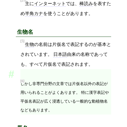
[21]
主に
インターネット
では、
棒読み
を表すた
め
半角カナ
を使うことがあります。
生物名
[5]
生物
の名前は片仮名で表記するのが基本と
されています。
日本語
由来の名称であって
も、すべて片仮名で表記されます。
[6]
しかし非専門分野の文章では片仮名以外の表記が
用いられることがよくあります。 特に漢字表記や
平仮名表記が広く浸透している一般的な動植物名
などもあります。