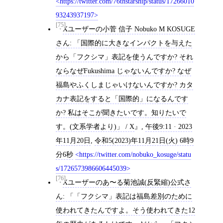
https://twitter.com/76thstarship/status/17266010
93243937197
[75]
Xユーザーの小菅 信子 Nobuko M KOSUGE
さん: 「国際的に大きなインパクトを与えた
から「フクシマ」表記を使うんですか? それ
ならなぜFukushima じゃないんですか? なぜ
福島やふくしまじゃいけないんですか? カタ
カナ表記をすると「国際的」になるんです
か? 私はそこが聞きたいです。知りたいで
す。(文系学者より)」 / X
,
午後9:11 · 2023
年11月20日
,
令和5(2023)年11月21日(火) 6時9
分6秒
https://twitter.com/nobuko_kosuge/statu
s/1726573986606445039
[76]
Xユーザーのあ〜る菊池誠(反緊縮)公式さ
ん: 「「フクシマ」表記は福島差別のために
使われてきたんですよ。そう使われてきた12