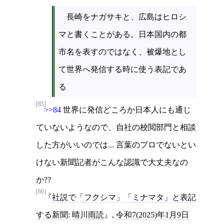
長崎をナガサキと、広島はヒロシ
マと書くことがある。日本国内の都
市名を表すのではなく、被爆地とし
て世界へ発信する時に使う表記であ
る
[85]
>>84
世界に発信どころか日本人にも通じ
ていないようなので、自社の校閲部門と相談
した方がいいのでは... 言葉のプロでないとい
けない新聞記者がこんな認識で大丈夫なの
か??
[86]
社説で「フクシマ」「ミナマタ」と表記
する新聞: 晴川雨読
,
令和7(2025)年1月9日