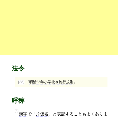
法令
[88]
明治33年小学校令施行規則
呼称
[8]
漢字
で「
片仮名
」と表記することもよくありま