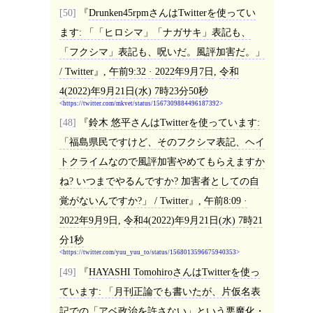
[50]
Drunken45rpmさんはTwitterを使ってい
ます: 「「ヒロシマ」「ナガサキ」表記も、
「フクシマ」表記も、呪いだ。風評加害だ。」
/ Twitter
,
午前9:32 · 2022年9月7日
,
令和
4(2022)年9月21日(水) 7時23分50秒
https://twitter.com/mkvet/status/1567309884496187392
[48]
鈴木 悠平さんはTwitterを使っています:
「福島県民ですけど、そのフクシマ表記、ヘイ
トクライムなので風評加害やめてもらえますか
ね? いつまでやるんですか? 加害者としての自
覚がないんですか?」 / Twitter
,
午前8:09 ·
2022年9月9日
,
令和4(2022)年9月21日(水) 7時21
分1秒
https://twitter.com/yuu_yuu_to/status/1568013596675940353
[49]
HAYASHI TomohiroさんはTwitterを使っ
ています: 「月刊正論でも書いたが、片仮名表
記での「アベ政治を許さない」という悪魔化・