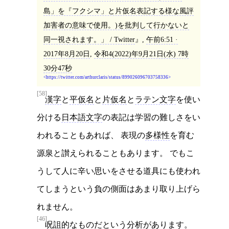
島」を『フクシマ」と片仮名表記する様な風評
加害者の意味で使用。)を批判して行かないと
同一視されます。」 / Twitter
,
午前6:51 ·
2017年8月20日
,
令和4(2022)年9月21日(水) 7時
30分47秒
https://twitter.com/arthurclaris/status/899026096703758336
[58]
漢字
と
平仮名
と
片仮名
と
ラテン文字
を使い
分ける
日本語文字
の表記は学習の難しさをい
われることもあれば、 表現の
多様性
を育む
源泉と讃えられることもあります。 でもこ
うして人に辛い思いをさせる道具にも使われ
てしまうという負の側面はあまり取り上げら
れません。
[46]
呪詛
的なものだという分析があります。