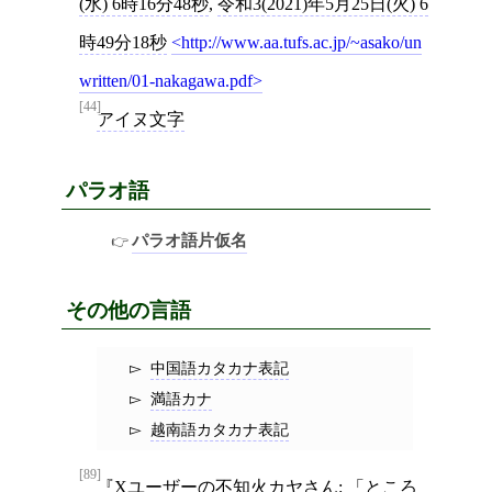
(水) 6時16分48秒
,
令和3(2021)年5月25日(火) 6
時49分18秒
http://www.aa.tufs.ac.jp/~asako/un
written/01-nakagawa.pdf
[44]
アイヌ文字
パラオ語
パラオ語片仮名
その他の言語
中国語カタカナ表記
満語カナ
越南語カタカナ表記
[89]
Xユーザーの不知火カヤさん: 「ところ