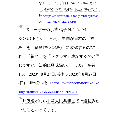
な人。」 / X
,
午前1:54 · 2023年8月27
日
,
令和5(2023)年8月26日(土) 13時52分15
秒
https://twitter.com/zhongwenfanyi/statu
s/1695479962164474349
[68]
Xユーザーの小菅 信子 Nobuko M
KOSUGEさん: 「へえ、中国が日本の「福
島」を「辐岛(放射線島)」に改称するの?こ
れ、「福島」を「フクシマ」表記するのと同
じですね。知的に興味深い。」 / X
,
午後
1:36 · 2023年8月27日
,
令和5(2023)年8月27日
(日) 15時9分14秒
https://twitter.com/nobuko_ko
suge/status/1695656440827170928
[67]
片仮名
がない
中華人民共和国
では
道鏡
みた
いなこといってます。