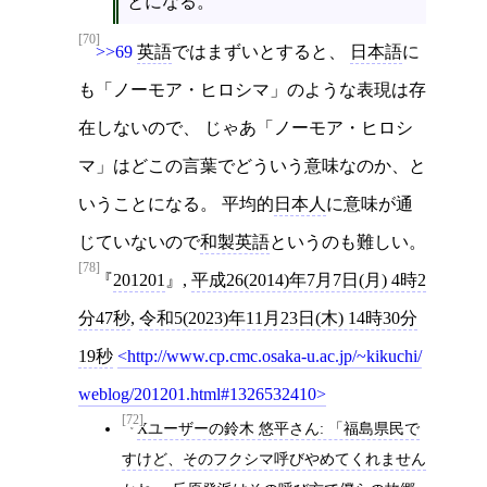
とになる。
[70]
>>69
英語
ではまずいとすると、
日本語
に
も「ノーモア・ヒロシマ」のような表現は存
在しないので、 じゃあ「ノーモア・ヒロシ
マ」はどこの言葉でどういう意味なのか、と
いうことになる。 平均的
日本人
に意味が通
じていないので
和製英語
というのも難しい。
[78]
201201
,
平成26(2014)年7月7日(月) 4時2
分47秒
,
令和5(2023)年11月23日(木) 14時30分
19秒
http://www.cp.cmc.osaka-u.ac.jp/~kikuchi/
weblog/201201.html#1326532410
[72]
Xユーザーの鈴木 悠平さん: 「福島県民で
すけど、そのフクシマ呼びやめてくれません