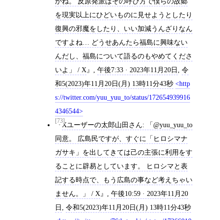
かね。 反原発派はその呼び方で僕らの故郷
を現実以上にひどいものに見せようとしたり
復興の邪魔をしたり、いい加減うんざりなん
ですよね… どうせあんたら福島に興味ない
んだし、福島について語るのもやめてくださ
いよ」 / X
,
午後7:33 · 2023年11月20日
,
令
和5(2023)年11月20日(月) 13時11分43秒
http
s://twitter.com/yuu_yuu_to/status/172654939916
4346544
[73]
Xユーザーの太郎山田さん: 「@yuu_yuu_to
同意。 広島民ですが、すぐに「ヒロシマナ
ガサキ」を出してきては己の主張に利用をす
ることに辟易としています。 ヒロシマと表
記する時点で、もう広島の事など考えちゃい
ません。」 / X
,
午後10:59 · 2023年11月20
日
,
令和5(2023)年11月20日(月) 13時11分43秒