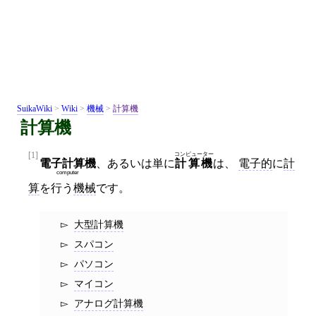
SuikaWiki
>
Wiki
>
機械
>
計算機
計算機
[1]
コンピューター
電子計算機
、あるいは単に
計算機
は、
電子的
に
計
computer
算
を行う
機械
です。
大型計算機
スパコン
パソコン
マイコン
アナログ計算機