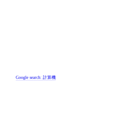
Google search:
計算機