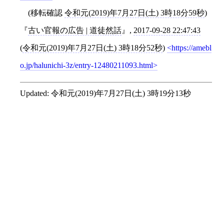
(移転確認
令和元(2019)年7月27日(土) 3時18分59秒
)
古い官報の広告 | 道徒然話
,
2017-09-28 22:47:43
(
令和元(2019)年7月27日(土) 3時18分52秒
)
https://amebl
o.jp/halunichi-3z/entry-12480211093.html
Updated:
令和元(2019)年7月27日(土) 3時19分13秒