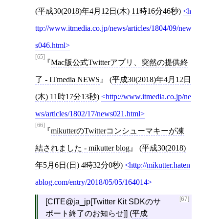
(
平成30(2018)年4月12日(木) 11時16分46秒
)
h
ttp://www.itmedia.co.jp/news/articles/1804/09/new
s046.html
[65]
Mac版公式Twitterアプリ、突然の提供終
了 - ITmedia NEWS
(
平成30(2018)年4月12日
(木) 11時17分13秒
)
http://www.itmedia.co.jp/ne
ws/articles/1802/17/news021.html
[66]
mikutterのTwitterコンシューマキーが凍
結されました - mikutter blog
(
平成30(2018)
年5月6日(日) 4時32分0秒
)
http://mikutter.haten
ablog.com/entry/2018/05/05/164014
[67]
[CITE@ja_jp[Twitter Kit SDKのサ
ポート終了のお知らせ]] (
平成