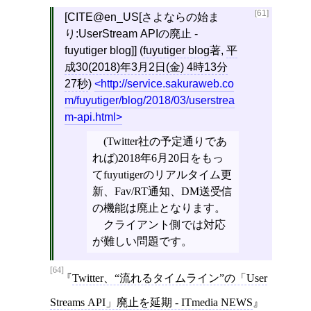
[61]
[CITE@en_US[さよならの始ま
り:UserStream APIの廃止 -
fuyutiger blog]] (
fuyutiger blog
著,
平
成30(2018)年3月2日(金) 4時13分
27秒
)
http://service.sakuraweb.co
m/fuyutiger/blog/2018/03/userstrea
m-api.html
(Twitter社の予定通りであ
れば)2018年6月20日をもっ
てfuyutigerのリアルタイム更
新、Fav/RT通知、DM送受信
の機能は廃止となります。
クライアント側では対応
が難しい問題です。
[64]
Twitter、“流れるタイムライン”の「User
Streams API」廃止を延期 - ITmedia NEWS