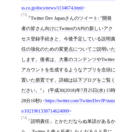
ss.co.jp/docs/news/1134674.html
[73]
Twitter Dev Japanさんのツイート: "開発
者の皆さん向けにTwitterのAPIの新しいアク
セス登録手続きと、今後予定している説明責
任の強化のための変更点についてご説明いた
します。後者は、大量のコンテンツやTwitter
アカウントを生成するようなアプリを念頭に
置いた措置です。詳細は以下ブログをご覧く
ださい。"
(
平成30(2018)年7月25日(水) 15時
28分10秒
)
https://twitter.com/TwitterDevJP/statu
s/1021901338714624000
[74]
「説明責任」とかただならぬ単語があるか
ら、
Twitter
も色々反省したんだろうと見に