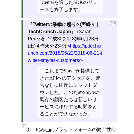
JCenterを通したSDKのリリ
ースも終了します。
[69]
Twitterの暴挙に怒りの声続々 |
TechCrunch Japan
(
Sarah
Perez
著,
平成30(2018)年6月23日
(土) 4時56分23秒
)
https://jp.techcr
unch.com/2018/06/22/2018-06-21-t
witter-smytes-customers/
これまでSmyteが提供して
きたAPIへのアクセスを、警
告なしに即座にシャットダ
ウンした。このためSmyteの
既存の顧客たちは新しいサ
ービスに移行する時間をと
ることができなかった。
[70]
[CITE@ja_jp[プラットフォームの健全性向