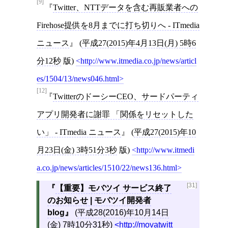
[9]
Twitter、NTTデータを含む再販業者への
Firehose提供を8月までに打ち切りへ - ITmedia
ニュース
(
平成27(2015)年4月13日(月) 5時6
分12秒
版)
http://www.itmedia.co.jp/news/articl
es/1504/13/news046.html
[12]
TwitterのドーシーCEO、サードパーティ
アプリ開発者に謝罪 「関係をリセットした
い」 - ITmedia ニュース
(
平成27(2015)年10
月23日(金) 3時51分3秒
版)
http://www.itmedi
a.co.jp/news/articles/1510/22/news136.html
[31]
【重要】モバツイ サービス終了
のお知らせ | モバツイ開発者
blog
(
平成28(2016)年10月14日
(金) 7時10分31秒
)
http://movatwitt