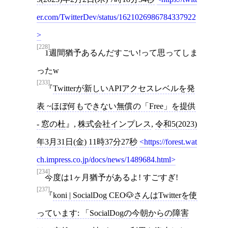
er.com/TwitterDev/status/1621026986784337922
[228]
1週間猶予あるんだすごい!って思ってしま
ったw
[233]
Twitterが新しいAPIアクセスレベルを発
表 ~ほぼ何もできない無償の「Free」を提供
- 窓の杜
,
株式会社インプレス
,
令和5(2023)
年3月31日(金) 11時37分27秒
https://forest.wat
ch.impress.co.jp/docs/news/1489684.html
[234]
今度は1ヶ月猶予があるよ! すごすぎ!
[237]
koni | SocialDog CEO🐶さんはTwitterを使
っています: 「SocialDogの今朝からの障害