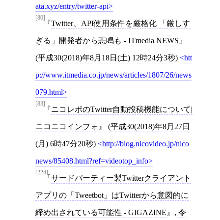
ata.xyz/entry/twitter-api
[80]
Twitter、API使用条件を厳格化 「厳しす
ぎる」開発者から悲鳴も - ITmedia NEWS
(
平成30(2018)年8月18日(土) 12時24分3秒
)
htt
p://www.itmedia.co.jp/news/articles/1807/26/news
079.html
[83]
ニコレポのTwitter自動投稿機能について|
ニコニコインフォ
(
平成30(2018)年8月27日
(月) 6時47分20秒
)
http://blog.nicovideo.jp/nico
news/85408.html?ref=videotop_info
[224]
サードパーティー製Twitterクライアント
アプリの「Tweetbot」はTwitterから意図的に
締め出されている可能性 - GIGAZINE
,
令