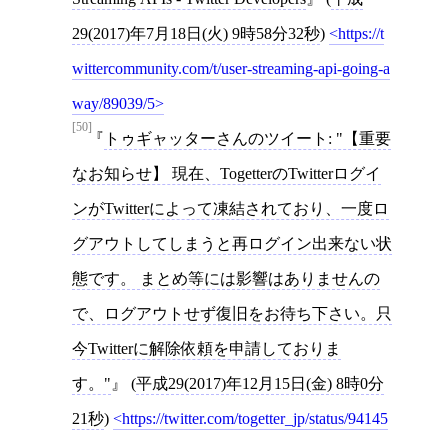
29(2017)年7月18日(火) 9時58分32秒
)
https://t
wittercommunity.com/t/user-streaming-api-going-a
way/89039/5
[50]
トゥギャッターさんのツイート: "【重要
なお知らせ】 現在、TogetterのTwitterログイ
ンがTwitterによって凍結されており、一度ロ
グアウトしてしまうと再ログイン出来ない状
態です。 まとめ等には影響はありませんの
で、ログアウトせず復旧をお待ち下さい。只
今Twitterに解除依頼を申請しておりま
す。"
(
平成29(2017)年12月15日(金) 8時0分
21秒
)
https://twitter.com/togetter_jp/status/94145