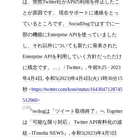
は、突然Twitter社がAPIの利用を停止したこ
とが原因です。 現在サポートに連絡をとっ
ているところです。 SocialDogではすでに一
部の機能にEnterprise APIを使っていました
し、それ以外についても新たに発表された
Enterprise APIを利用していく方針だっただけ
に残念です。…」 / Twitter
,
午前9:25 · 2023
年4月4日
,
令和5(2023)年4月4日(火) 1時36分15
秒
https://twitter.com/koni/status/1643047128745
512960
[238]
twilogは「ツイート取得終了」へ Togetter
は「可能な限り対応」 Twitter API有料化の波
紋 - ITmedia NEWS
,
令和5(2023)年4月5日