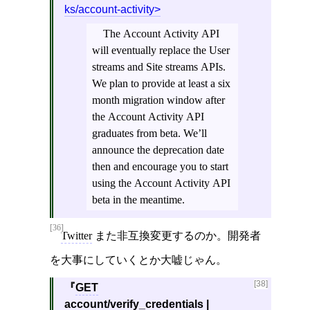
ks/account-activity
The Account Activity API
will eventually replace the User
streams and Site streams APIs.
We plan to provide at least a six
month migration window after
the Account Activity API
graduates from beta. We’ll
announce the deprecation date
then and encourage you to start
using the Account Activity API
beta in the meantime.
[36]
Twitter
また非互換変更するのか。開発者
を大事にしていくとか大嘘じゃん。
[38]
GET
account/verify_credentials |