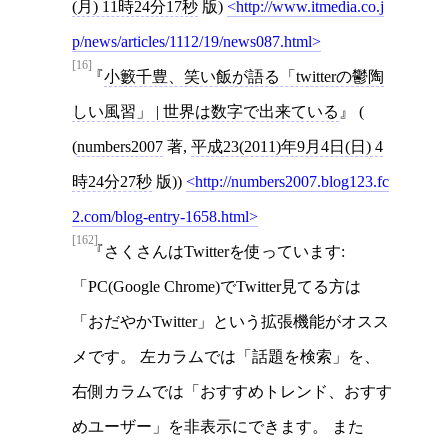
(月) 11時24分17秒
版)
http://www.itmedia.co.j
p/news/articles/1112/19/news087.html
[16]
小籔千豊、笑い飯が語る「twitterの鬱陶
しい風習」 | 世界は数字で出来ている
(
(
numbers2007
著,
平成23(2011)年9月4日(日) 4
時24分27秒
版))
http://numbers2007.blog123.fc
2.com/blog-entry-1658.html
[162]
さくさんはTwitterを使っています:
「PC(Google Chrome)でTwitter見てる方は
「おだやかTwitter」という拡張機能がオスス
メです。 左カラムでは「話題を検索」を、
右側カラムでは「おすすめトレンド、おすす
めユーザー」を非表示にできます。 また