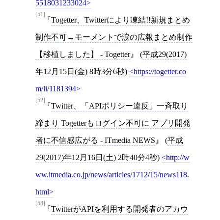
5518031233024
[51]
Togetter、Twitterにより凍結!!新規まとめ
制作不可→モーメントで涙の広報まとめ制作
【移植しました】 - Togetter
(
平成29(2017)
年12月15日(金) 8時3分6秒
)
https://togetter.co
m/li/1181394
[52]
Twitter、「APIポリシー違反」一斉取り
締まり Togetterもログイン不可に アプリ開発
者に不信感広がる - ITmedia NEWS
(
平成
29(2017)年12月16日(土) 2時40分4秒
)
http://w
ww.itmedia.co.jp/news/articles/1712/15/news118.
html
[53]
TwitterがAPIを利用する開発者のアカウ