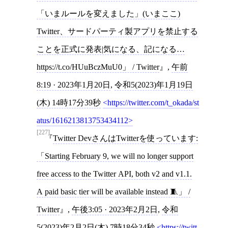
「いまルールを変えました」(いまここ)
Twitter、サードパーティ製アプリを禁止する
ことを正式に発表|気になる、記になる…
https://t.co/HUuBczMuU0」 / Twitter
,
午前
8:19 · 2023年1月20日
,
令和5(2023)年1月19日
(木) 14時17分39秒
https://twitter.com/t_okada/st
atus/1616213813753434112
[227]
Twitter DevさんはTwitterを使っています:
「Starting February 9, we will no longer support
free access to the Twitter API, both v2 and v1.1.
A paid basic tier will be available instead 🧵」 /
Twitter
,
午後3:05 · 2023年2月2日
,
令和
5(2023)年2月2日(木) 7時18分34秒
https://twitt