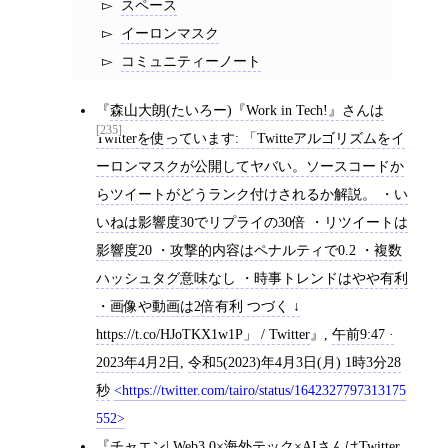
スペース
イーロンマスク
コミュニティーノート
森山大朗(たいろー)『Work in Tech!』さんは
[235]
Twitterを使っています: 「Twitteアルゴリズムをイ
ーロンマスクが公開してヤバい。ソースコードか
らツイートがどうランク付けされるか解説。 ・い
いねは影響度30でリプライの30倍 ・リツイートは
影響度20 ・攻撃的内容はペナルティで0.2 ・複数
ハッシュタグ意味なし ・時事トレンドはやや有利
・画像や動画は2倍有利 つづく ↓
https://t.co/HJoTKX1w1P」 / Twitter
,
午前9:47 ·
2023年4月2日
,
令和5(2023)年4月3日(月) 1時3分28
秒
https://twitter.com/tairo/status/1642327797313175
552
チャエン| Web3.0×海外テック×AIさんはTwitter