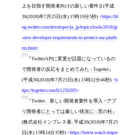
上を目指す開発者向けの新しい要件]] (
平成
30(2018)年7月25日(水) 15時19分5秒
)
https://bl
og.twitter.com/developer/ja_jp/topics/tools/2018/jp
-new-developer-requirements-to-protect-our-platfo
rm.html
[71]
TwitterAPIに変更が話題になっているの
で開発者の反応をまとめてみた - Togetter
(
平成30(2018)年7月25日(水) 15時22分46秒
)
h
ttps://togetter.com/li/1250205
[72]
Twitter、新しい開発者要件を導入 ~アプ
リ開発者にとっては厳しい状況に - 窓の杜
(
株式会社インプレス
著,
平成30(2018)年7月25
日(水) 15時24分35秒
)
https://forest.watch.impre