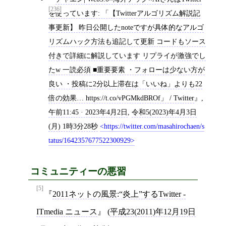
[236]
を使っています: 「【Twitterアルゴリズム解説記
事更新】 昨日公開したnoteですが具体的なアルゴ
リズムハック方法も追記して更新 コードもソース
付きで詳細に解説しています リプライが激強でし
たw 一読必須 ■重要要素 ・フォローは少ない方が
良い ・投稿に2分以上滞在は「いいね」よりも22
倍の効果… https://t.co/vPGMkdBROf」 / Twitter
,
午前11:45 · 2023年4月2日
,
令和5(2023)年4月3日
(月) 1時3分28秒
https://twitter.com/masahirochaen/s
tatus/1642357677522300929
コミュニティーの悪習
[5]
2011ネットの風景:“炎上”するTwitter -
ITmedia ニュース
(
平成23(2011)年12月19日