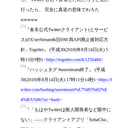
行ったら、 完全に真逆の意味でわろた
wwwww
[75]
各非公式Twitterクライアント(とサービ
ス)のUserStream&旧DM 両API廃止後対応方
針 - Togetter
(
平成30(2018)年8月14日(火) 5
時13分9秒
)
https://togetter.com/li/1256484
[76]
ハッシュタグ #userstream終了
(
平成
30(2018)年8月14日(火) 17時11分14秒
)
https://t
witter.com/hashtag/userstream%E7%B5%82%E
4%BA%86?src=hash
[77]
「もはやTwitterは個人開発者など眼中に
ない」――クライアントアプリ「SobaCha」