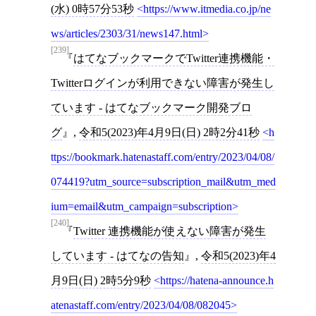
(水) 0時57分53秒
https://www.itmedia.co.jp/ne
ws/articles/2303/31/news147.html
[239]
はてなブックマークでTwitter連携機能・
Twitterログインが利用できない障害が発生し
ています - はてなブックマーク開発ブロ
グ
,
令和5(2023)年4月9日(日) 2時2分41秒
h
ttps://bookmark.hatenastaff.com/entry/2023/04/08/
074419?utm_source=subscription_mail&utm_med
ium=email&utm_campaign=subscription
[240]
Twitter 連携機能が使えない障害が発生
しています - はてなの告知
,
令和5(2023)年4
月9日(日) 2時5分9秒
https://hatena-announce.h
atenastaff.com/entry/2023/04/08/082045