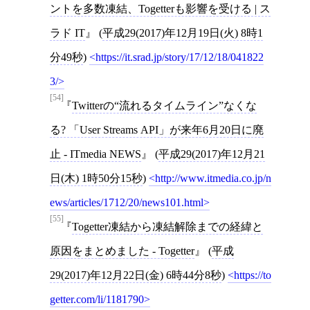
ントを多数凍結、Togetterも影響を受ける | ス
ラド IT
(
平成29(2017)年12月19日(火) 8時1
分49秒
)
https://it.srad.jp/story/17/12/18/041822
3/
[54]
Twitterの“流れるタイムライン”なくな
る? 「User Streams API」が来年6月20日に廃
止 - ITmedia NEWS
(
平成29(2017)年12月21
日(木) 1時50分15秒
)
http://www.itmedia.co.jp/n
ews/articles/1712/20/news101.html
[55]
Togetter凍結から凍結解除までの経緯と
原因をまとめました - Togetter
(
平成
29(2017)年12月22日(金) 6時44分8秒
)
https://to
getter.com/li/1181790