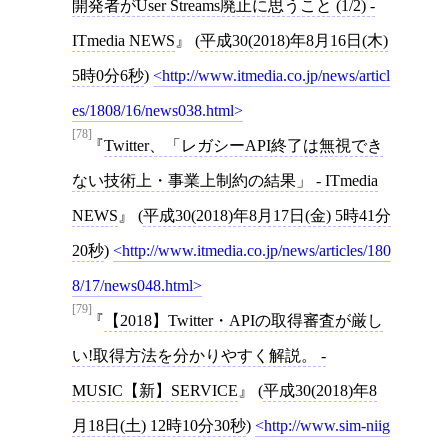
開発者がUser Streams廃止に思うこと (1/2) -
ITmedia NEWS
(
平成30(2018)年8月16日(木)
5時0分6秒
)
http://www.itmedia.co.jp/news/articl
es/1808/16/news038.html
[78]
Twitter、「レガシーAPI終了は無視でき
ない技術上・事業上制約の結果」 - ITmedia
NEWS
(
平成30(2018)年8月17日(金) 5時41分
20秒
)
http://www.itmedia.co.jp/news/articles/180
8/17/news048.html
[79]
【2018】Twitter・APIの取得審査が厳し
い!取得方法を分かりやすく解説。 -
MUSIC【新】SERVICE
(
平成30(2018)年8
月18日(土) 12時10分30秒
)
http://www.sim-niig