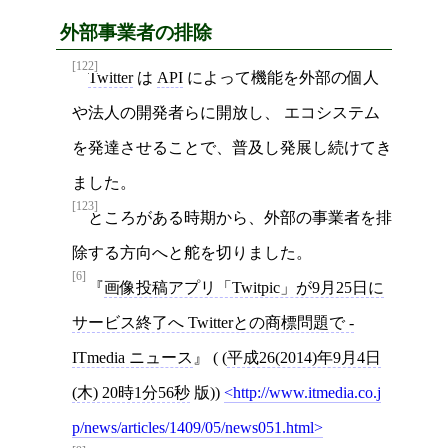
外部事業者の排除
[122]
Twitter
は
API
によって機能を外部の個人
や法人の開発者らに開放し、 エコシステム
を発達させることで、普及し発展し続けてき
ました。
[123]
ところがある時期から、外部の事業者を排
除する方向へと舵を切りました。
[6]
画像投稿アプリ「Twitpic」が9月25日に
サービス終了へ Twitterとの商標問題で -
ITmedia ニュース
( (
平成26(2014)年9月4日
(木) 20時1分56秒
版))
http://www.itmedia.co.j
p/news/articles/1409/05/news051.html