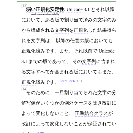
[13]
弱い正規化安定性
:
Unicode
3.1 とそれ以降
weak normalization stability
において、ある版で割り当て済みの
文字
のみ
から構成される
文字列
を
正規化
した結果得ら
れる
文字列
は、 以降の任意の版においても
正規化
済みです。また、それ以前で
Unicode
3.1 までの版であって、 その
文字列
に含まれ
る
文字
すべてが含まれる版においてもまた、
>>9
、
>>6
11.1
正規化
済みです。
[14]
そのために、一旦割り当てられた
文字
の
分
解写像
がいくつかの例外ケースを除き改訂に
よって変化しないこと、
正準結合クラス
が
改訂によって変化しないことが保証されてい
>>9