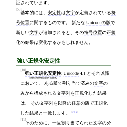
証されています。
[58]
基本的には、
安定性
は
文字
が定義されている
符
号位置
に関するものです。 新たな
Unicodeの版
で
新しい
文字
が追加されると、その
符号位置
の
正規
化
の結果は変化するかもしれません。
強い正規化安定性
[10]
強い正規化安定性
:
Unicode
4.1 とそれ以降
strong normalization stability
において、 ある版で割り当て済みの
文字
の
みから構成される
文字列
を
正規化
した結果
は、 その
文字列
を以降の任意の版で
正規化
>>9
した結果と一致します。
[11]
そのために、一旦割り当てられた
文字
の
分