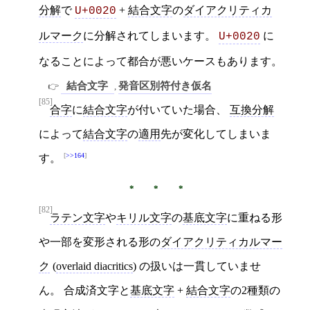
分解
で
+
結合文字
の
ダイアクリティカ
U+0020
ルマーク
に分解されてしまいます。
に
U+0020
なることによって都合が悪いケースもあります。
結合文字
発音区別符付き仮名
,
[85]
合字
に
結合文字
が付いていた場合、
互換分解
によって
結合文字
の
適用
先が変化してしまいま
>>164
す。
[82]
ラテン文字
や
キリル文字
の
基底文字
に重ねる形
や一部を変形される形の
ダイアクリティカルマー
ク
(
overlaid diacritics
) の扱いは一貫していませ
ん。 合成済文字と
基底文字
+
結合文字
の2種類の