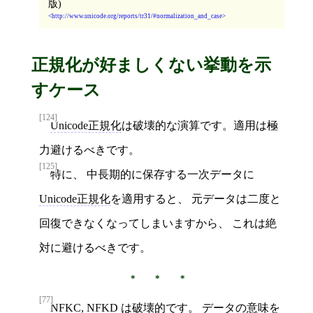
版)
http://www.unicode.org/reports/tr31/#normalization_and_case
正規化が好ましくない挙動を示
すケース
[124]
Unicode正規化
は破壊的な演算です。適用は極
力避けるべきです。
[125]
特に、 中長期的に保存する一次データに
Unicode正規化
を適用すると、 元データは二度と
回復できなくなってしまいますから、 これは絶
対に避けるべきです。
[77]
NFKC
,
NFKD
は破壊的です。 データの意味を