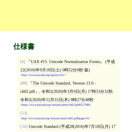
仕様書
[6]
UAX #15: Unicode Normalization Forms
(
平成
22(2010)年9月18日(土) 0時52分6秒
版)
http://www.unicode.org/reports/tr15/
[88]
The Unicode Standard
, Version 13.0 -
ch02.pdf
,
令和2(2020)年3月9日(月) 17時53分32秒
,
令和2(2020)年12月31日(木) 8時27分48秒
https://www.unicode.org/versions/latest/ch02.pdf#G27986
[53]
http://www.unicode.org/versions/latest/ch02.pdf#page=41
[54]
Unicode Standard
(
平成28(2016)年7月18日(月) 17