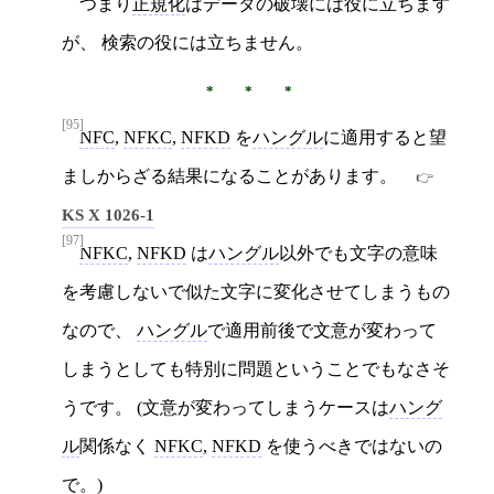
つまり
正規化
はデータの破壊には役に立ちます
が、 検索の役には立ちません。
[95]
NFC
,
NFKC
,
NFKD
を
ハングル
に適用すると望
ましからざる結果になることがあります。
KS X 1026-1
[97]
NFKC
,
NFKD
は
ハングル
以外でも文字の意味
を考慮しないで似た文字に変化させてしまうもの
なので、
ハングル
で適用前後で文意が変わって
しまうとしても特別に問題ということでもなさそ
うです。 (文意が変わってしまうケースは
ハング
ル
関係なく
NFKC
,
NFKD
を使うべきではないの
で。)