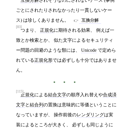
互換分解
されそうなのにされないケース (事例
ごとにされたりされなかったり一貫しないケー
ス) は珍しくありません。
互換分解
[83]
つまり、
正規化
に期待される効果、 例えば一
致とか検索とか、 似た文字によるセキュリティ
ー問題の回避のような類には、
Unicode
で定めら
れている
正規化形
では必ずしも十分ではありませ
ん。
[115]
正規化
による
結合文字
の順序入れ替えや
合成済
文字
と
結合列
の置換は意味的に等価ということに
なっていますが、 操作前後の
レンダリング
は実
装によるところが大きく、 必ずしも同じように