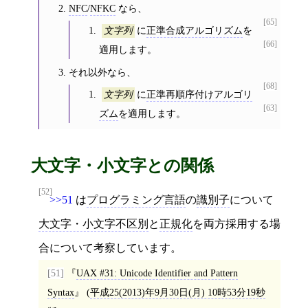
NFC
/
NFKC
なら、
[65]
に
正準合成アルゴリズム
を
文字列
[66]
適用します。
それ以外なら、
[68]
に
正準再順序付けアルゴリ
文字列
[63]
ズム
を適用します。
大文字・小文字との関係
[52]
>>51
は
プログラミング言語
の
識別子
について
大文字・小文字不区別
と
正規化
を両方採用する場
合について考察しています。
[51]
UAX #31: Unicode Identifier and Pattern
Syntax
(
平成25(2013)年9月30日(月) 10時53分19秒