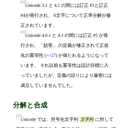
[44]
Unicode
3.1 と 4.1 の間には
訂正 #3
と
訂正
#4
が発行され、 6文字について
正準分解
が修
正されています。
[45]
Unicode
4.0.1 と 4.1 の間には
訂正 #5
が発
行され、「
妨害
」 の定義が修正されて
正規
化
の
冪等性
(
>>27
) が保たれるようになって
います。 それ以前も
冪等性
は設計目標に入
っていましたが、定義の誤りにより厳密には
成立していませんでした。
分解と合成
[55]
Unicode
では、
符号化文字列
文字列
に対して