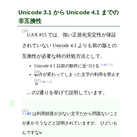
Unicode 3.1 から Unicode 4.1 までの
非互換性
[39]
UAX #15
では、
強い正規化安定性
が保証
されていない
Unicode
4.1 よりも前の版との
互換性が必要な時の対処方法として、
Unicode
4.1 以前の動作に近づける
>>6
11.3
[40]
動作が変わってしまった
文字
の利用を禁止す
[41]
る
>>6
11.4
... の2通りを挙げて説明しています。
[42]
>>41
は利用頻度が少ない
文字
だから問題ないこと
が多かろうなどと説明されていますが、 ひどいも
んですなw