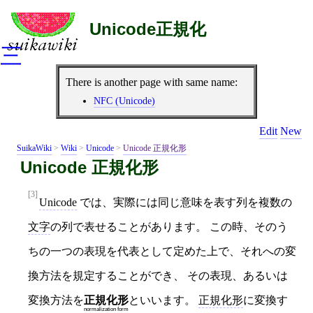
Unicode正規化
三
There is another page with same name:
NFC (Unicode)
Edit
New
SuikaWiki
>
Wiki
>
Unicode
>
Unicode 正規化形
Unicode 正規化形
[3]
Unicode
では、実際には同じ意味を表す列を複数の
文字
の列で表せることがあります。 この時、そのう
ちの一つの表現を代表として定めた上で、それへの変
換方法を規定することができ、 その表現、あるいは
変換方法を
正規化形
といいます。
正規化形
に変換す
normalization form