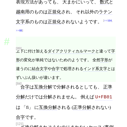
表現方法があっても、 大まかにいって、
数式
と
越南
用のものは
正規化
され、 それ以外の
ラテン
>>164
,
文字
系のものは
正規化
されないようです。
>>88
[89]
上下に付け加える
ダイアクリティカルマーク
と違って
字
形
の変化が単純ではないためのようです。 全然
字形
が
違うのに
結合文字
や
合字
で処理される
インド系文字
とは
ずいぶん扱いが違います。
[84]
合字
は
互換分解
で分解されるとしても、
正準
分解
だけでは分解されません。 例えば
U+FB01
は 「fi」 に
互換分解
される (
正準分解
されない)
合字
です。
[121]