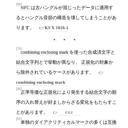
[98]
NFC
は
古ハングル
が混じったデータに適用す
ると
ハングル音節
の構造を壊してしまうことがあ
ります。
KS X 1026-1
[78]
combining enclosing mark
を使った合成済文字と
結合文字列
とで挙動が異なり、
正規化
の対象か
ら除外されているケースがあります。
combining enclosing mark
[86]
正準等価
な
正規化
により発生する
結合文字
の順
序の入れ替えが好ましからざる変化をもたらすこ
とがあります。
cgj
[81]
単独の
ダイアクリティカルマーク
の多くは
互換