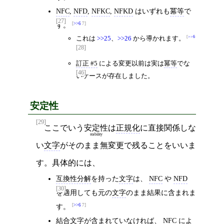
NFC
,
NFD
,
NFKC
,
NFKD
はいずれも
冪等
で
[27]
す。
>>6
7
これは
>>25
、
>>26
から導かれます。
>>6
[28]
7
訂正 #5
による変更以前は実は
冪等
でな
[46]
いケースが存在しました。
安定性
[29]
ここでいう
安定性
は
正規化
に直接関係しな
stability
い
文字
がそのまま無変更で残ることをいいま
す。具体的には、
互換性分解
を持った
文字
は、
NFC
や
NFD
[30]
を適用しても元の
文字
のまま結果に含まれま
す。
>>6
7
結合文字
が含まれていなければ、
NFC
によ