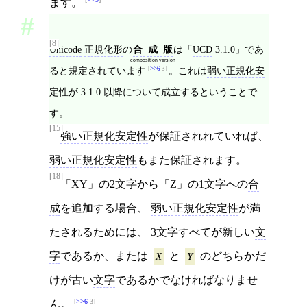
ます。
[8]
Unicode
正規化形
の
合成版
は「
UCD
3.1.0」であ
composition version
ると規定されています
>>6
3
。これは
弱い正規化安
定性
が 3.1.0 以降について成立するということで
す。
[15]
強い正規化安定性
が保証されれていれば、
弱い正規化安定性
もまた保証されます。
[18]
「XY」の2文字から「Z」の1文字への
合
成
を追加する場合、
弱い正規化安定性
が満
たされるためには、 3文字すべてが新しい
文
字
であるか、または
X
と
Y
のどちらかだ
けが古い
文字
であるかでなければなりませ
>>6
3
ん。