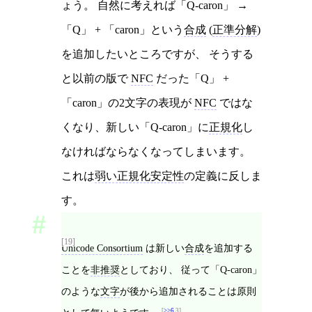
ょう。 自然に考えれば「Q-caron」 →
「Q」 + 「caron」という
合成
(
正準分解
)
を追加したいところですが、 そうする
と以前の版で
NFC
だった「Q」 +
「caron」の2文字の表現が
NFC
ではな
くなり、新しい「Q-caron」に
正規化
し
なければならなくなってしまいます。
これは
弱い正規化安定性
の定義に反しま
す。
[19]
Unicode Consortium
は新しい
合成
を追加する
ことを
非推奨
としており、 従って「Q-caron」
のような
文字
が後から追加されることは原則
>>6
3