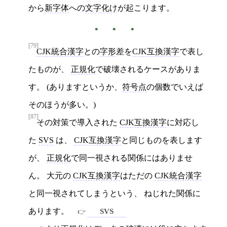
から
新字体
への
文字化け
が起こります。
[79]
CJK統合漢字
との
字形
差を
CJK互換漢字
で表し
たものが、
正規化
で破壊されるケースがありま
す。 (ありますというか、
符号点
の個数でいえば
そのほうが多い。)
[87]
その対策で導入された
CJK互換漢字
に対応し
た
SVS
は、
CJK互換漢字
と同じものを表します
が、
正規化
で同一視される関係にはありませ
ん。 大元の
CJK互換漢字
はただの
CJK統合漢字
と同一視されてしまうという、 ねじれた関係に
あります。
SVS