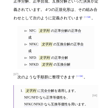
正準分解
、
正準合成
、
互換分解
といった
演算
が定
義されています。 4つの
正規化形
は、その組み合
>>54
わせとして次のように定義されています
。
NFC
:
の
正準分解
の
正準合
文字列
成
NFKC
:
の
互換分解
の
正準合
文字列
成
NFD
:
の
正準分解
文字列
NFKD
:
の
互換分解
文字列
[67]
>>54
次のような
手順群
に整理できます
。
に
完全分解
を適用します。
文字列
[64]
NFC
/
NFD
なら
正準等価性
を、
NFKC
/
NFKD
なら
互換等価性
を用います。