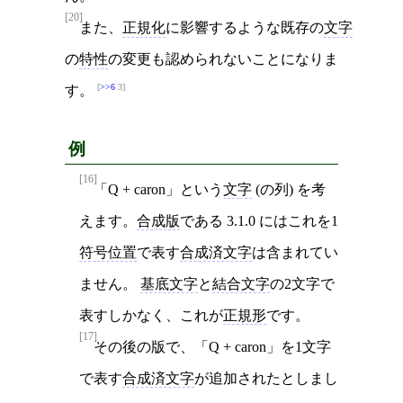
[20]
また、
正規化
に影響するような既存の
文字
の
特性
の変更も認められないことになりま
>>6
3
す。
例
[16]
「Q + caron」という
文字
(の列) を考
えます。
合成版
である 3.1.0 にはこれを1
符号位置
で表す
合成済文字
は含まれてい
ません。
基底文字
と
結合文字
の2文字で
表すしかなく、これが
正規形
です。
[17]
その後の版で、「Q + caron」を1文字
で表す
合成済文字
が追加されたとしまし