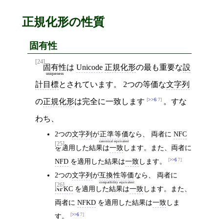
正規化形の性質
固有性
[24]
固有性
は
Unicode
正規化形
の最も重要な
設
uniqueness
計目標
とされています。 2つの等価な
文字列
>>6
7
の
正規化形
は完全に一致します
。すな
わち、
2つの
文字列
が
正準等価
なら、 両者に
NFC
canonical equivalent
[25]
を適用した結果は
一致
します。また、両者に
NFD
を適用した結果は
一致
します。
>>6
7
2つの
文字列
が
互換性等価
なら、 両者に
compatibility equivalent
[26]
NFKC
を適用した結果は
一致
します。また、
両者に
NFKD
を適用した結果は
一致
しま
す。
>>6
7