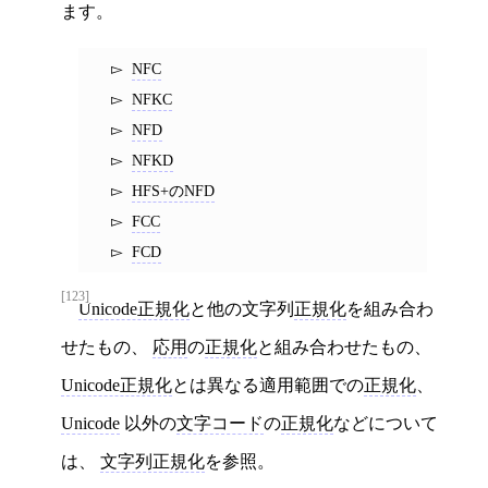
ます。
NFC
NFKC
NFD
NFKD
HFS+のNFD
FCC
FCD
[123]
Unicode正規化
と他の文字列
正規化
を組み合わ
せたもの、
応用
の
正規化
と組み合わせたもの、
Unicode正規化
とは異なる適用範囲での
正規化
、
Unicode
以外の
文字コード
の
正規化
などについて
は、
文字列正規化
を参照。