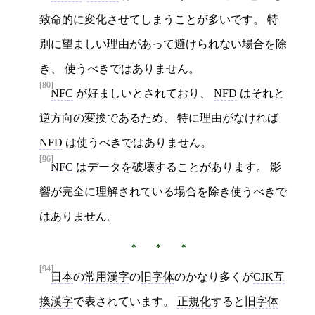
致命的に変化させてしまうことが多いです。 特
別に望ましい理由があって避けられない場合を除
き、 使うべきではありません。
[80]
NFC
が好ましいとされており、
NFD
はそれと
逆方向の変換であるため、 特に理由がなければ
NFD
は使うべきではありません。
[96]
NFC
はデータを破壊することがあります。 影
響が完全に理解されている場合を除き使うべきで
はありません。
[94]
日本
の
常用漢字
の
旧字体
のかなり多くが
CJK互
換漢字
で表されています。
正規化
すると
旧字体