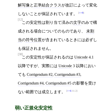
解写像
と
正準結合クラス
が改訂によって変化
>>9
しないことが保証されています。
[12]
この安定性は割り当て済みの
文字
のみで構
成される場合についてのものであり、
未割
当
の
符号位置
が含まれているときには必ずし
も保証されません。
[38]
この安定性が保証されるのは
Unicode
4.1
以降ですが、実際には
Unicode
3 以降におい
ても
Corrigendum #2
,
Corrigendum #3
,
Corrigendum #4
,
Corrigendum #5
の影響を受け
>>6
11.2
ない範囲では成立します。
弱い正規化安定性