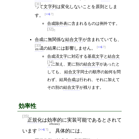
[31]
って
文字列
は変化しないことを原則としま
す。
>>6
7
合成除外表
に含まれるものは例外です。
[32]
>>6
7
合成
に無関係な
結合文字
が含まれていても、
[33]
合成
の結果には影響しません。
>>6
7
合成済文字
に対応する
基底文字
と
結合文
[34]
字
に加え、更に別の
結合文字
があったと
しても、
結合文字
同士の順序の如何を問
わず、結局
合成
は行われ、それに加えて
その別の
結合文字
が残ります。
効率性
[35]
正規化
は
効率的
に実装可能であるとされて
efficiency
>>6
7
います
。 具体的には、