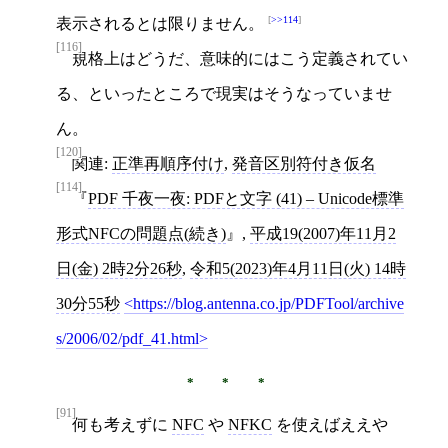
>>114
表示されるとは限りません。
[116]
規格上はどうだ、意味的にはこう定義されてい
る、といったところで現実はそうなっていませ
ん。
[120]
関連:
正準再順序付け
,
発音区別符付き仮名
[114]
PDF 千夜一夜: PDFと文字 (41) – Unicode標準
形式NFCの問題点(続き)
,
平成19(2007)年11月2
日(金) 2時2分26秒
,
令和5(2023)年4月11日(火) 14時
30分55秒
https://blog.antenna.co.jp/PDFTool/archive
s/2006/02/pdf_41.html
[91]
何も考えずに
NFC
や
NFKC
を使えばええや