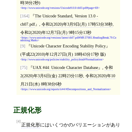
時38分2秒
)
http://www.unicode.org/versions/Unicode9.0.0/ch03.pdf#page=69
[164]
The Unicode Standard, Version 13.0 -
ch07.pdf
,
令和2(2020)年3月9日(月) 17時53分38秒
,
令和2(2020)年12月7日(月) 9時15分13秒
https://www.unicode.org/versions/latest/ch07.pdf#M9.37081.HeadingBreak.79.Co
mbining.Marks
[9]
Unicode Character Encoding Stability Policy
(
平成22(2010)年12月27日(月) 18時43分17秒
版)
http://www.unicode.org/policies/stability_policy.html#Normalization
[75]
UAX #44: Unicode Character Database
,
令和
2(2020)年3月6日(金) 22時23分11秒
,
令和2(2020)年10
月21日(水) 8時38分6秒
https://www.unicode.org/reports/tr44/#Decompositions_and_Normalization
正規化形
[4]
正規化形
にはいくつかのバリエーションがあり