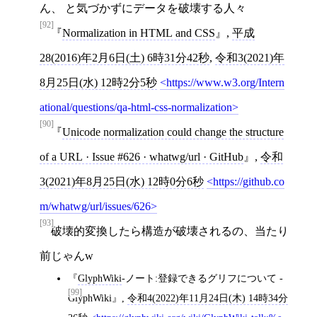
ん、 と気づかずにデータを破壊する人々
[92]
Normalization in HTML and CSS
,
平成
28(2016)年2月6日(土) 6時31分42秒
,
令和3(2021)年
8月25日(水) 12時2分5秒
https://www.w3.org/Intern
ational/questions/qa-html-css-normalization
[90]
Unicode normalization could change the structure
of a URL · Issue #626 · whatwg/url · GitHub
,
令和
3(2021)年8月25日(水) 12時0分6秒
https://github.co
m/whatwg/url/issues/626
[93]
破壊的変換したら構造が破壊されるの、当たり
前じゃんw
GlyphWiki
-ノート:登録できるグリフについて -
[99]
GlyphWiki
,
令和4(2022)年11月24日(木) 14時34分