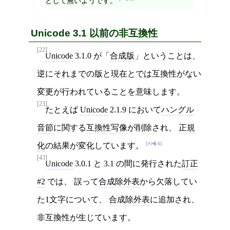
として無いようです。
Unicode 3.1 以前の非互換性
[22]
Unicode
3.1.0 が「
合成版
」ということは、
逆にそれまでの版と現在とでは互換性がない
変更が行われていることを意味します。
[23]
たとえば
Unicode
2.1.9 において
ハングル
音節
に関する
互換性写像
が削除され、
正規
>>6
6
化
の結果が変化しています。
[43]
Unicode
3.0.1 と 3.1 の間に発行された
訂正
#2
では、 誤って
合成除外表
から欠落してい
た1
文字
について、
合成除外表
に追加され、
非互換性が生じています。