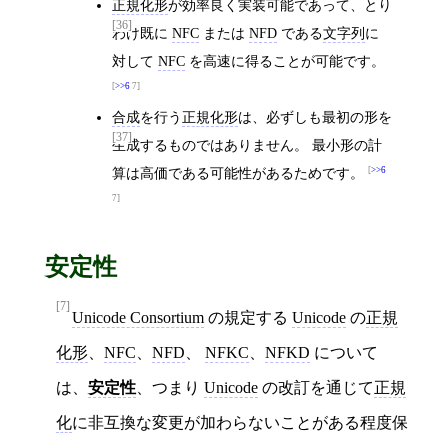
正規化形
が効率良く実装可能であって、とり
[36]
わけ既に
NFC
または
NFD
である
文字列
に
対して
NFC
を高速に得ることが可能です。
>>6
7
合成
を行う
正規化形
は、必ずしも最初の形を
[37]
生成するものではありません。 最小形の計
算は高価である可能性があるためです。
>>6
7
安定性
[7]
Unicode Consortium
の規定する
Unicode
の
正規
化形
、
NFC
、
NFD
、
NFKC
、
NFKD
について
は、
安定性
、つまり
Unicode
の改訂を通じて
正規
化
に非互換な変更が加わらないことがある程度保