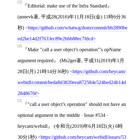
[3]
Editorial: make use of the Infra Standard
(
annevk
著,
平成28(2016)年11月18日(金) 11時6分36
秒
)
https://github.com/whatwg/dom/commit/bb2890be
ed2be14d2f7633ec89e2bbb88ec7fdcd
[4]
Make "call a user object’s operation"'s opName
argument required
(
Ms2ger
著,
平成31(2019)年1月
28日(月) 21時14分36秒
)
https://github.com/heycam/
webidl/commit/beda8d3820eea872584e524bed24b14d
2848676f
[5]
"call a user object’s operation" should not have an
optional argument in the middle · Issue #534 ·
heycam/webidl
(
令和元(2019)年6月18日(火) 6時
30分1秒
)
https://github.com/heycam/webidl/issues/53