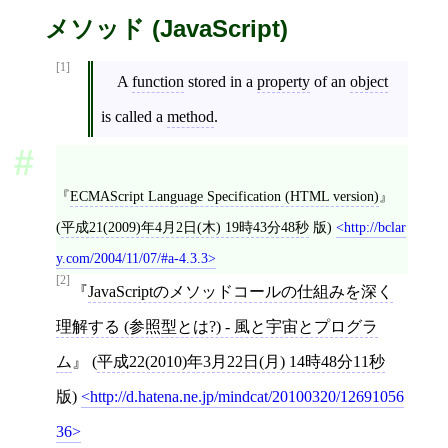
メソッド (JavaScript)
[1]
A
function
stored in a
property
of an
object
is called a
method
.
ECMAScript Language Specification (HTML version)
(
平成21(2009)年4月2日(木) 19時43分48秒
版)
http://bclar
y.com/2004/11/07/#a-4.3.3
[2]
JavaScriptのメソッドコールの仕組みを深く
理解する (参照型とは?) - 風と宇宙とプログラ
ム
(
平成22(2010)年3月22日(月) 14時48分11秒
版)
http://d.hatena.ne.jp/mindcat/20100320/12691056
36