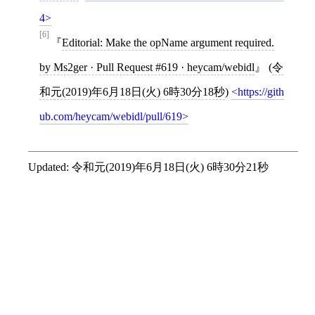
4
[6]
Editorial: Make the opName argument required.
by Ms2ger · Pull Request #619 · heycam/webidl
(
令
和元(2019)年6月18日(火) 6時30分18秒
)
https://gith
ub.com/heycam/webidl/pull/619
Updated:
令和元(2019)年6月18日(火) 6時30分21秒