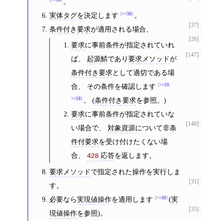
。
実体タグ
を決定します
>>30
。
[37]
条件付き要求
が適用される場合、
[26]
要求
に事前条件が指定されていれ
[147]
ば、
起源鯖
であり
要求メソッド
が
条件付き要求
として適切である場
合、 その条件を確認します
>>20
,
>>58
。 (
条件付き要求
を参照。)
要求
に事前条件が指定されていな
[148]
い場合で、
対象資源
について非
条
件付要求
を受け付けたくない場
合、
応答
を返します。
428
要求メソッド
で指定された操作を実行しま
[31]
す。
必要なら
実現値操作
を適用します
>>30
(
実
[35]
現値操作
を参照)。