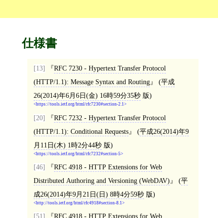
仕様書
[13]
RFC 7230 - Hypertext Transfer Protocol
(HTTP/1.1): Message Syntax and Routing
(
平成
26(2014)年6月6日(金) 16時59分35秒
版)
https://tools.ietf.org/html/rfc7230#section-2.1
[20]
RFC 7232 - Hypertext Transfer Protocol
(HTTP/1.1): Conditional Requests
(
平成26(2014)年9
月11日(木) 1時2分44秒
版)
https://tools.ietf.org/html/rfc7232#section-5
[46]
RFC 4918 - HTTP Extensions for Web
Distributed Authoring and Versioning (WebDAV)
(
平
成26(2014)年9月21日(日) 8時4分59秒
版)
http://tools.ietf.org/html/rfc4918#section-8.1
[51]
RFC 4918 - HTTP Extensions for Web