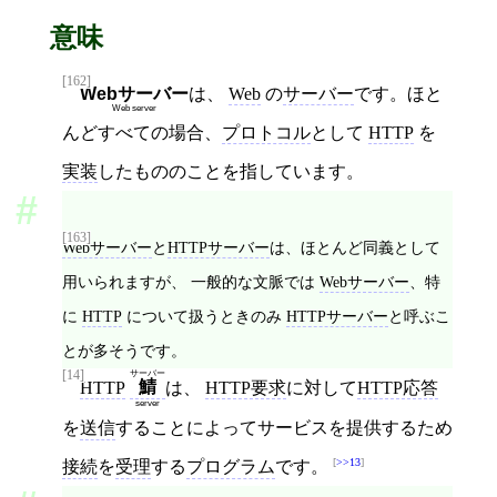
意味
[162]
Webサーバー
は、
Web
の
サーバー
です。ほと
Web server
んどすべての場合、
プロトコル
として
HTTP
を
実装
したもののことを指しています。
[163]
Webサーバー
と
HTTPサーバー
は、ほとんど同義として
用いられますが、 一般的な文脈では
Webサーバー
、特
に
HTTP
について扱うときのみ
HTTPサーバー
と呼ぶこ
とが多そうです。
[14]
サーバー
鯖
HTTP
は、
HTTP要求
に対して
HTTP応答
server
を
送信
することによってサービスを提供するため
>>13
接続
を
受理
する
プログラム
です。