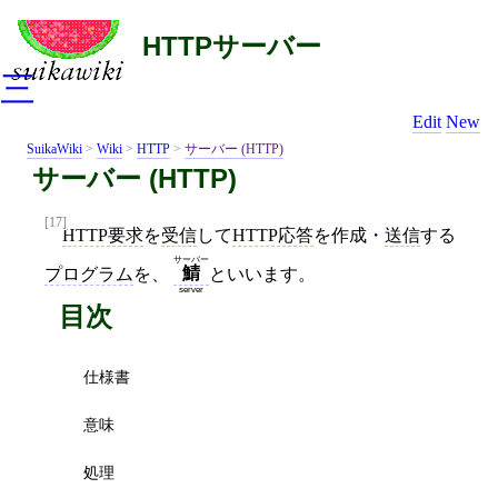
HTTPサーバー
三
Edit
New
SuikaWiki
>
Wiki
>
HTTP
>
サーバー (HTTP)
サーバー (HTTP)
[17]
HTTP要求
を
受信
して
HTTP応答
を作成・
送信
する
サーバー
鯖
プログラム
を、
といいます。
server
目次
仕様書
意味
処理