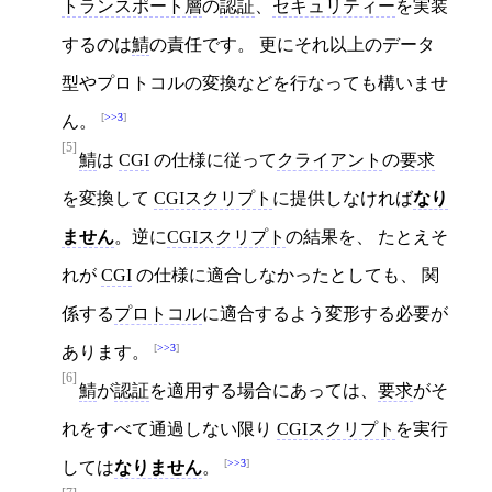
トランスポート層
の
認証
、
セキュリティー
を実装
するのは
鯖
の責任です。 更にそれ以上のデータ
型やプロトコルの変換などを行なっても構いませ
>>3
ん。
[5]
鯖
は
CGI
の仕様に従って
クライアント
の
要求
を変換して
CGIスクリプト
に提供しなければ
なり
ません
。逆に
CGIスクリプト
の結果を、 たとえそ
れが
CGI
の仕様に適合しなかったとしても、 関
係する
プロトコル
に適合するよう変形する必要が
>>3
あります。
[6]
鯖
が
認証
を適用する場合にあっては、
要求
がそ
れをすべて通過しない限り
CGIスクリプト
を実行
>>3
しては
なりません
。