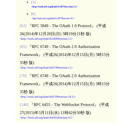
[3]
http://tools.ietf.org/html/rfc3875#section-3.1
[8]
http://tools.ietf.org/html/rfc3875#section-8.1
[62]
RFC 5849 - The OAuth 1.0 Protocol
(
平成
26(2014)年12月28日(日) 5時19分21秒
版)
http://tools.ietf.org/html/rfc5849#section-1.1
[65]
RFC 6749 - The OAuth 2.0 Authorization
Framework
(
平成26(2014)年12月15日(月) 5時15分
35秒
版)
http://tools.ietf.org/html/rfc6749#section-1.1
[70]
RFC 6749 - The OAuth 2.0 Authorization
Framework
(
平成26(2014)年12月15日(月) 5時15分
35秒
版)
http://tools.ietf.org/html/rfc6749#section-10.11
[140]
RFC 6455 - The WebSocket Protocol
(
平成
27(2015)年3月11日(水) 11時42分50秒
版)
http://tools.ietf.org/html/rfc6455#section-4.2