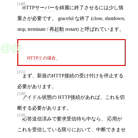
[149]
HTTPサーバー
を綺麗に終了させるには少し慎
重さが必要です。
graceful
な終了 (close, shutdown,
stop, terminate /
再起動
restart) と呼ばれています。
HTTP/2
の場合、
[151]
まず、新規の
HTTP接続
の受け付けを停止する
必要があります。
[150]
アイドル状態
の
HTTP接続
があれば、これを切
断する必要があります。
[159]
応答
送信済みで
要求
受信待ち中なら、
応用
が
これを受信している限りにおいて、中断できませ