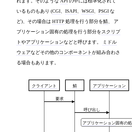
れます。そのような
API
の中には標準化されて
いるものもあり (
CGI
、
ISAPI
、
WSGI
、
PSGI
な
ど)、その場合は
HTTP
処理を行う部分を
鯖
、 ア
プリケーション固有の処理を行う部分を
スクリプ
ト
や
アプリケーション
などと呼びます。
ミドル
ウェア
などその他の
コンポーネント
が組み合わさ
る場合もあります。
クライアント
鯖
アプリケーション
要求
呼び出し
アプリケーション
固有の処