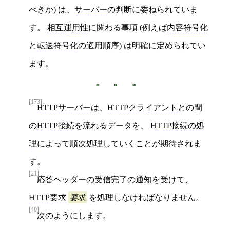
べきか) は、
サーバー
の判断に委ねられていま
す。
相互運用性
に関わる事項 (例えば
内容符号化
と
転送符号化
の適用順序) は明確に定められてい
ます。
[173]
HTTPサーバー
は、
HTTPクライアント
との間
の
HTTP接続
を流れるデータを、
HTTP接続の処
理
によって順次処理していくことが期待されま
す。
[21]
応答ヘッダーの受信完了の通知を受けて、
HTTP要求
要求
を処理しなければなりません。
[40]
次のようにします。