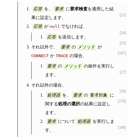
を、
に
要求検査
を適用した結
応答
要求
[22]
果に設定します。
が
でなければ、
応答
null
[24]
を送信します。
応答
[23]
それ以外で、
の
が
要求
メソッド
[167]
か
の場合、
CONNECT
TRACE
の
の操作を実行し
要求
メソッド
[27]
ます。
それ以外の場合、
[28]
を、
の
に
処理器
要求
要求対象
[176]
関する
処理の選択
の結果に設定し
ます。
について
を実行しま
要求
処理器
[168]
す。