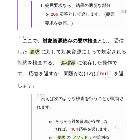
範囲要求
なら、結果の適切な部分
[33]
を
応答
として返します。 (
範囲
206
要求
を参照。)
[181]
ここで、
対象資源依存の要求検査
とは、 受信
した
要求
に対して
対象資源
によって規定される
制約を検査する、
処理器
に依存した操作で
す。
応答
を返すか、問題がなければ
を返
null
します。
[182]
例えば次のような検査を行うことが期待さ
れます。
そもそも
対象資源
が存在しな
[183]
ければ、
応答
を返します。
404
の
が想定外な
要求
メソッド