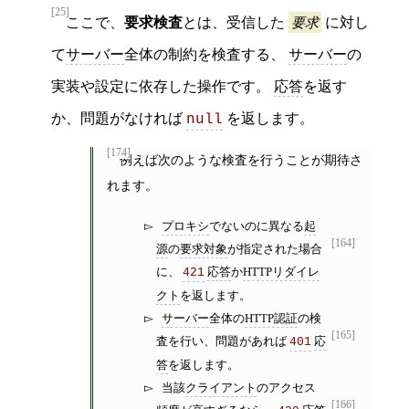
[25]
ここで、
要求検査
とは、受信した
要求
に対し
て
サーバー
全体の制約を検査する、
サーバー
の
実装や設定に依存した操作です。
応答
を返す
か、問題がなければ
を返します。
null
[174]
例えば次のような検査を行うことが期待さ
れます。
プロキシ
でないのに異なる
起
[164]
源
の
要求対象
が指定された場合
に、
応答
か
HTTPリダイレ
421
クト
を返します。
サーバー
全体の
HTTP認証
の検
[165]
査を行い、問題があれば
応
401
答
を返します。
当該
クライアント
のアクセス
[166]