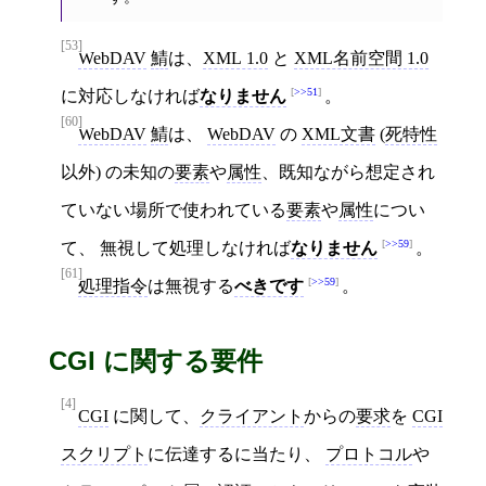
[53]
WebDAV
鯖
は、
XML 1.0
と
XML名前空間 1.0
>>51
に対応しなければ
なりません
。
[60]
WebDAV
鯖
は、
WebDAV
の
XML文書
(
死特性
以外) の未知の
要素
や
属性
、既知ながら想定され
ていない場所で使われている
要素
や
属性
につい
>>59
て、 無視して処理しなければ
なりません
。
[61]
>>59
処理指令
は無視する
べきです
。
CGI に関する要件
[4]
CGI
に関して、
クライアント
からの
要求
を
CGI
スクリプト
に伝達するに当たり、
プロトコル
や