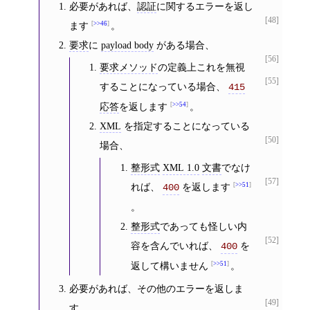
必要があれば、
認証
に関するエラーを返し
[48]
ます
>>46
。
要求
に
payload body
がある場合、
[56]
要求メソッド
の定義上これを無視
[55]
することになっている場合、
415
応答
を返します
>>54
。
XML
を指定することになっている
[50]
場合、
整形式
XML 1.0
文書
でなけ
[57]
れば、
を返します
>>51
400
。
整形式
であっても怪しい内
[52]
容を含んでいれば、
を
400
返して構いません
>>51
。
必要があれば、その他のエラーを返しま
[49]
す。