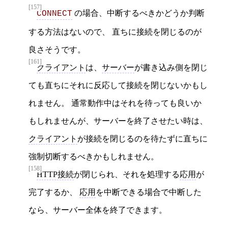
[157]
の場合、中断するべきかどうか判断
CONNECT
する方法はないので、 直ちに接続を閉じるのが
良さそうです。
[161]
クライアント
は、
サーバー
が書き込み側を閉じ
ても直ちにそれに反応して接続を閉じないかもし
れません。 通常動作中はそれを待っても良いか
もしれませんが、サーバーを終了させたい時は、
クライアント
が接続を閉じるのを待たずに直ちに
強制切断するべきかもしれません。
[158]
HTTP接続
が閉じられ、それを処理する
応用
が
完了するか、
応用
を中断できる場合で中断した
なら、サーバー全体を終了できます。