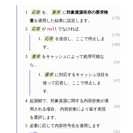
を、
に
対象資源依存の要求検
応答
要求
[178]
査
を適用した結果に設定します。
が
でなければ、
応答
null
[179]
を送信し、ここで停止しま
応答
[180]
す。
を
キャッシュ
によって処理可能な
要求
[34]
ら、
に対応する
キャッシュ項目
を
要求
[42]
使って
応答
し、ここで停止しま
す。
起源鯖
で、
対象資源
に関する
内容折衝
が適
[29]
用される場合、
内容折衝
により返す
表現
を選択します。
必要に応じて
内容符号化
を適用します
[32]
>>30