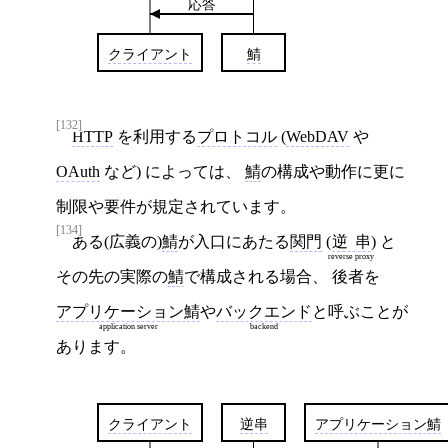
応答
クライアント
鯖
[132]
HTTP
を利用する
プロトコル
(
WebDAV
や
OAuth
など) によっては、
鯖
の構成や動作に更に
制限や要件が規定されています。
[134]
ある(広義の)
鯖
が入口にあたる
関門
(
逆串
) と
reverse proxy
その先の実際の
鯖
で構成される場合、 後者を
アプリケーション鯖
や
バックエンド
と呼ぶことが
application server
backend
あります。
クライアント
逆串
アプリケーション鯖