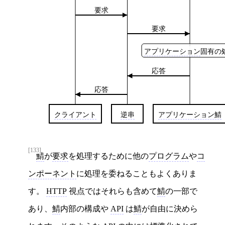
要求
要求
アプリケーション
固有の
応答
応答
クライアント
逆串
アプリケーション鯖
[133]
鯖
が
要求
を処理するために他の
プログラム
や
コ
ンポーネント
に処理を委ねることもよくありま
す。
HTTP
視点ではそれらも含めて
鯖
の一部で
あり、
鯖
内部の構成や
API
は
鯖
が自由に決めら