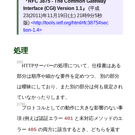
RFC 3875 - The Common Gateway
Interface (CGI) Version 1.1
(
平成
23(2011)年11月19日(土) 21時9分5秒
版)
http://tools.ietf.org/html/rfc3875#sec
tion-1.4
処理
[45]
HTTPサーバー
の処理について、
仕様書
はある
部分は順序や細かな要件を定めつつ、 別の部分
は曖昧にしており、また別の部分は何も規定され
ていなかったりします。
[170]
プロトコル
としての動作に大きな影響のない事
項 (例えば認証エラー
と未対応メソッドのエ
401
ラー
の両方に該当するとき、どちらを返す
405