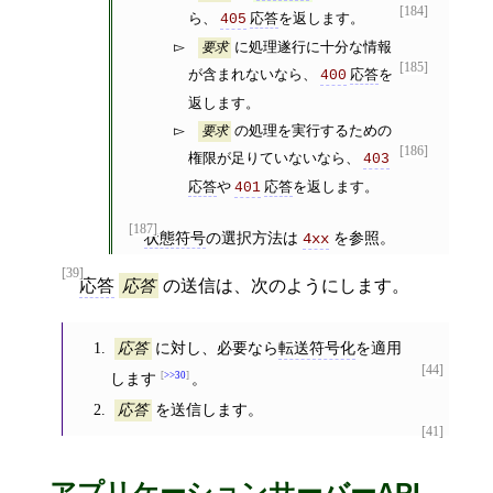
[184]
ら、
応答
を返します。
405
に処理遂行に十分な情報
要求
[185]
が含まれないなら、
応答
を
400
返します。
の処理を実行するための
要求
[186]
権限が足りていないなら、
403
応答
や
応答
を返します。
401
[187]
状態符号
の選択方法は
を参照。
4xx
[39]
応答
応答
の送信は、次のようにします。
に対し、必要なら
転送符号化
を適用
応答
[44]
します
>>30
。
を送信します。
応答
[41]
アプリケーションサーバーAPI