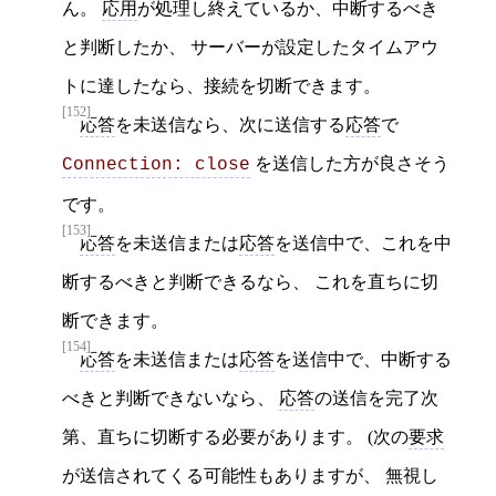
ん。
応用
が処理し終えているか、中断するべき
と判断したか、 サーバーが設定したタイムアウ
トに達したなら、接続を切断できます。
[152]
応答
を未送信なら、次に送信する
応答
で
を送信した方が良さそう
Connection: close
です。
[153]
応答
を未送信または
応答
を送信中で、これを中
断するべきと判断できるなら、 これを直ちに切
断できます。
[154]
応答
を未送信または
応答
を送信中で、中断する
べきと判断できないなら、
応答
の送信を完了次
第、直ちに切断する必要があります。 (次の
要求
が送信されてくる可能性もありますが、 無視し