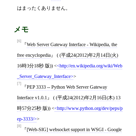
はまったくありません。
メモ
[6]
Web Server Gateway Interface - Wikipedia, the
free encyclopedia
( (
平成24(2012)年2月14日(火)
16時3分18秒
版))
<
http://en.wikipedia.org/wiki/Web
_Server_Gateway_Interface
>
[7]
PEP 3333 -- Python Web Server Gateway
Interface v1.0.1
( (
平成24(2012)年2月16日(木) 13
時57分25秒
版))
<
http://www.python.org/dev/peps/p
ep-3333/
>
[8]
[
Web-SIG
]
websocket support in WSGI - Google