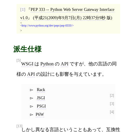
[1]
PEP 333 -- Python Web Server Gateway Interface
v1.0
(
平成21(2009)年9月7日(月) 22時37分9秒
版)
<
http://www.python.org/dev/peps/pep-0333/
>
派生仕様
[5]
WSGI
は
Python
の
API
ですが、他の言語の同
様の
API
の設計にも影響を与えています。
Rack
[2]
JSGI
[3]
PSGI
[4]
P6W
[13]
しかし異なる
言語
ということもあって、互換性