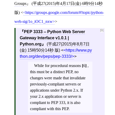
Groups
(
平成27(2015)年4月17日(金) 6時9分14秒
版)
<
https://groups.google.com/forum/#!topic/python-
web-sig/1o_iOC1_nxw
>
[9]
PEP 3333 -- Python Web Server
Gateway Interface v1.0.1 |
Python.org
(
平成27(2015)年8月7日
(金) 15時50分14秒
版)
<
https://www.py
thon.org/dev/peps/pep-3333/
>
While for procedural reasons
[
6
]
,
this must be a distinct PEP, no
changes were made that invalidate
previously-compliant servers or
applications under Python 2.x. If
your 2.x application or server is
compliant to PEP 333, it is also
compliant with this PEP.