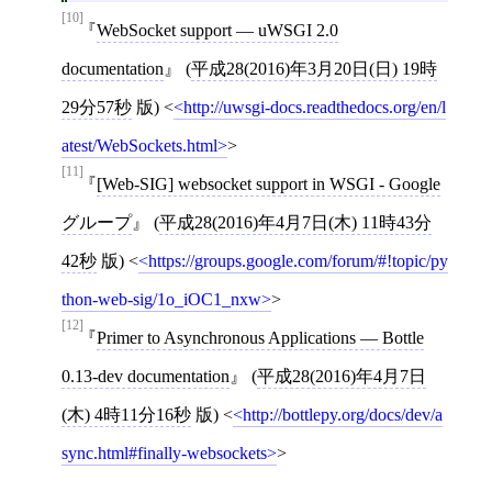
[10]
WebSocket support — uWSGI 2.0
documentation
(
平成28(2016)年3月20日(日) 19時
29分57秒
版)
<
http://uwsgi-docs.readthedocs.org/en/l
atest/WebSockets.html
>
[11]
[
Web-SIG
]
websocket support in WSGI - Google
グループ
(
平成28(2016)年4月7日(木) 11時43分
42秒
版)
<
https://groups.google.com/forum/#!topic/py
thon-web-sig/1o_iOC1_nxw
>
[12]
Primer to Asynchronous Applications — Bottle
0.13-dev documentation
(
平成28(2016)年4月7日
(木) 4時11分16秒
版)
<
http://bottlepy.org/docs/dev/a
sync.html#finally-websockets
>