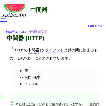
中間器
三
Edit
New
SuikaWiki
>
Wiki
>
中間器 (HTTP)
中間器 (HTTP)
[1]
HTTP
の
中間器
(
クライアント
と
鯖
の間に挟まるも
intermediary
の) は次のように分類されています。
串
関門
(
逆串
)
トンネル
[5]
HTTP
仕様上は
逆串
は
串
とは区別されていますが、 一般的に