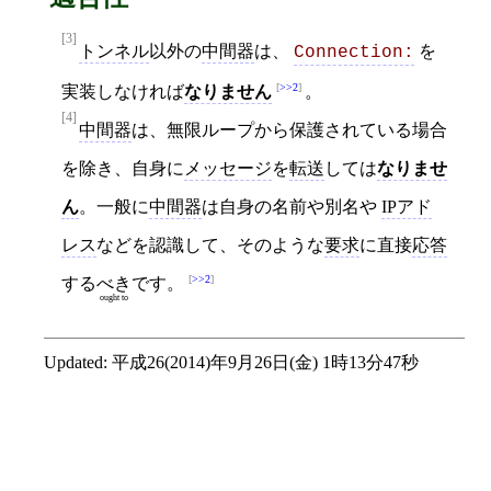
[3]
トンネル
以外の
中間器
は、
を
Connection:
>>2
実装しなければ
なりません
。
[4]
中間器
は、無限ループから保護されている場合
を除き、自身に
メッセージ
を
転送
しては
なりませ
ん
。一般に
中間器
は自身の名前や別名や
IPアド
レス
などを認識して、そのような
要求
に直接
応答
>>2
する
べき
です。
ought to
Updated:
平成26(2014)年9月26日(金) 1時13分47秒