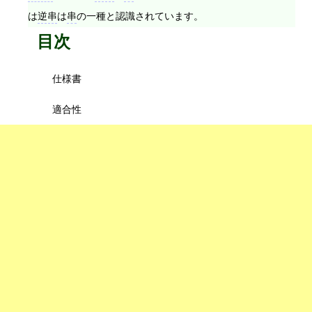
は
逆串
は
串
の一種と認識されています。
目次
仕様書
適合性