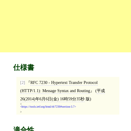
仕様書
[2]
RFC 7230 - Hypertext Transfer Protocol
(HTTP/1.1): Message Syntax and Routing
(
平成
26(2014)年6月6日(金) 16時59分35秒
版)
<
https://tools.ietf.org/html/rfc7230#section-5.7
>
適合性