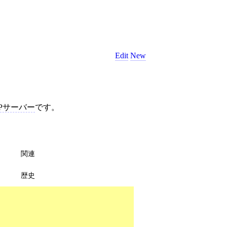
Edit
New
TPサーバー
です。
関連
歴史