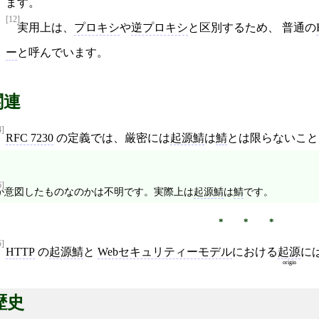
ます。
[12]
実用上は、
プロキシ
や
逆プロキシ
と区別するため、 普通の
ー
と呼んでいます。
関連
4]
RFC 7230
の定義では、厳密には
起源鯖
は
鯖
とは限らないこと
6]
が意図したものなのかは不明です。実際上は
起源鯖
は
鯖
です。
5]
HTTP
の
起源鯖
と
Webセキュリティーモデル
における
起源
に
origin
歴史