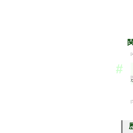
[
[
[