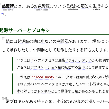
3]
起源鯖
とは、 ある
対象資源
について
権威ある
応答
を
生成
する
authoritative
originate
origin server
target resource
>>2
。
起源サーバーとプロキシ
[7]
鯖
には
起源鯖
の他に
串
などの
中間器
があります。 場合によ
して動作したり、
中間器
として動作したりする
鯖
もあります
[8]
例えば
へのアクセスは直接
ファイルシステム
から提供
/
クセスは
アプリケーション鯖
に
転送
する
逆串
として動作する
[9]
例えば
へのアクセスは
鯖
の組み込みの機
//
localhost
/
それ以外の
host
へのアクセスは指定した
host
に
転送
する
串
求
に対しては
トンネル
として動作する
鯖
があるかもしれませ
[10]
逆プロキシ
があり得るため、 外部の者が真の
起源サーバー