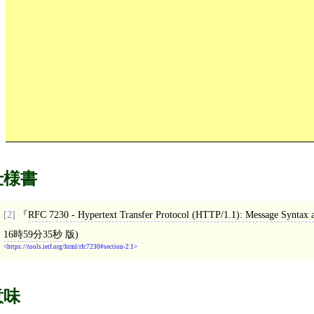
仕様書
[2]
RFC 7230 - Hypertext Transfer Protocol (HTTP/1.1): Message Syntax 
16時59分35秒
版)
https://tools.ietf.org/html/rfc7230#section-2.1
意味