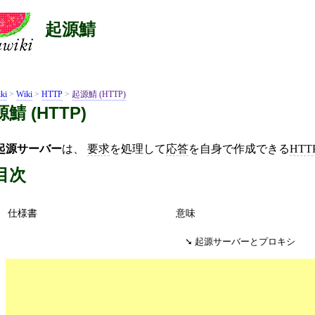
起源鯖
ki
>
Wiki
>
HTTP
>
起源鯖 (HTTP)
鯖 (HTTP)
起源サーバー
は、
要求
を処理して
応答
を自身で作成できる
HT
目次
仕様書
意味
起源サーバーとプロキシ