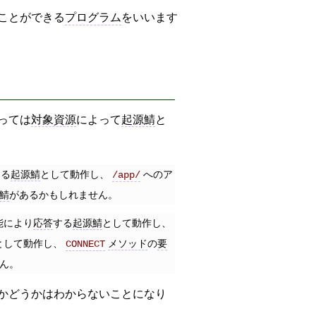
ことができる
プログラム
をいいます
っては
対象資源
によって
起源鯖
と
。
する
起源鯖
として動作し、
へのア
/app/
鯖
があるかもしれません。
能により
応答
する
起源鯖
として動作し、
として動作し、
メソッド
の
要
CONNECT
ん。
かどうかはわからないことになり