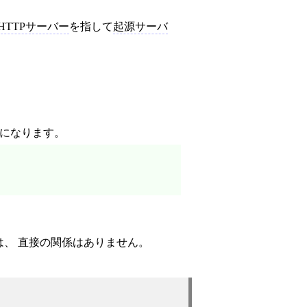
HTTPサーバー
を指して
起源サーバ
になります。
は、 直接の関係はありません。