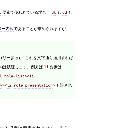
。
要素
で使われている場合、
も
も
l
dt
dd
ロー内容
であることが求められますが、
ゴリー
参照)。 これを文字通り適用すれば
約は破綻します。例えば
要素
は
li
l
role=list
><
li
も許され
v
><
li
role=presentation
>
HTML