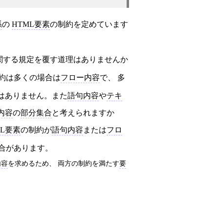
孫
の
HTML要素
の制約を定めています
関する規定を覆す道理はありませんか
約は多くの場合は
フロー内容
で、 多
はありません。また
語句内容
や
テキ
内容
の
部分集合
と考えられますか
ML要素
の制約が
語句内容
または
フロ
合があります。
内容
を求めるため、 両方の制約を満たす
要