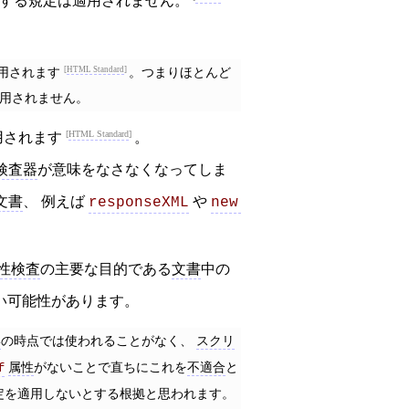
する規定は適用されません。
用されます
HTML Standard
。つまりほとんど
用されません。
HTML Standard
用されます
。
検査器
が意味をなさなくなってしま
文書
、 例えば
や
responseXML
new 
性検査
の主要な目的である
文書
中の
い可能性があります。
形
の時点では使われることがなく、
スクリ
属性
がないことで直ちにこれを
不適合
と
f
定を適用しないとする根拠と思われます。