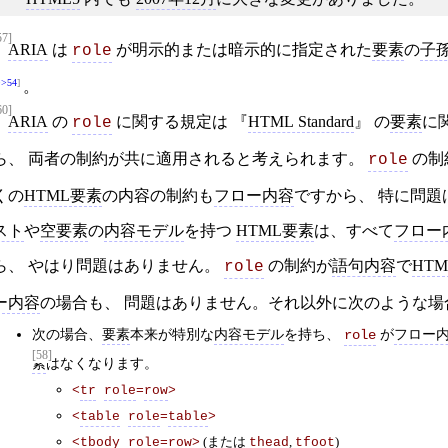
57]
ARIA
は
が明示的または暗示的に指定された
要素
の
子
role
>>54
。
60]
ARIA
の
に関する規定は
HTML Standard
の
要素
に
role
ら、 両者の制約が共に適用されると考えられます。
の制
role
くの
HTML要素
の内容の制約も
フロー内容
ですから、 特に問題
スト
や
空要素
の
内容モデル
を持つ
HTML要素
は、すべて
フロー
ら、 やはり問題はありません。
の制約が
語句内容
で
HT
role
ー内容
の場合も、 問題はありません。それ以外に次のような場
次の場合、
要素
本来が特別な
内容モデル
を持ち、
が
フロー
role
[58]
素
はなくなります。
<
tr
role
=
row
>
<
table
role
=
table
>
(または
,
)
<
tbody
role
=
row
>
thead
tfoot