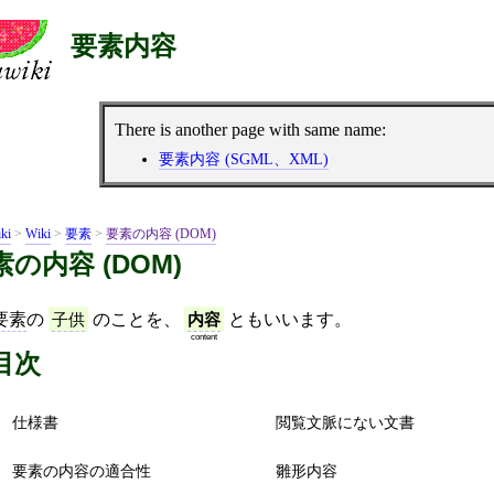
要素内容
There is another page with same name:
要素内容 (SGML、XML)
ki
>
Wiki
>
要素
>
要素の内容 (DOM)
素の内容 (DOM)
要素
の
子供
のことを、
内容
ともいいます。
content
目次
仕様書
閲覧文脈にない文書
要素の内容の適合性
雛形内容