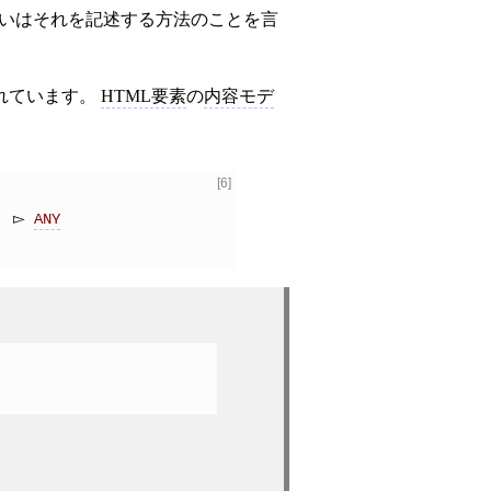
いはそれを記述する方法のことを言
れています。
HTML要素
の
内容モデ
[6]
ANY