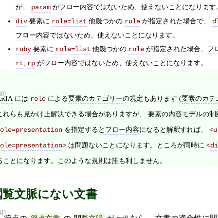
が、
が
フロー内容
ではないため、使えないことになります
param
要素
に
他幾つかの
が指定された場合で、
div
role=list
role
d
フロー内容
ではないため、使えないことになります。
要素
に
他幾つかの
が指定された場合、
フ
ruby
role=list
role
,
が
フロー内容
ではないため、使えないことになります。
rt
rp
59]
ARIA
には
による
要素のカテゴリー
の規定もあります (
要素のカテ
role
これらも見かけ上解決できる場合がありますが、
要素
の
内容モデル
の制
を指定すると
フロー内容
になると解釈すれば、
ole=presentation
<
u
は問題ないことになります。ところが同時に
ole=presentation
>
<
di
ることになります。このような規則は誰も利しません。
閲覧文脈にない文書
41]