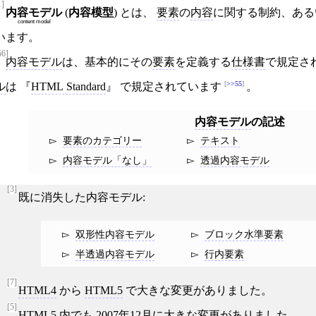
1]
内容モデル
(
内容模型
) とは、
要素
の
内容
に関する制約、ある
content model
います。
56]
内容モデル
は、基本的にその
要素
を定義する
仕様書
で規定さ
>>55
ル
は
HTML Standard
で規定されています
。
内容モデル
の記述
要素のカテゴリー
テキスト
内容モデル「なし」
透過内容モデル
[3]
既に消失した内容モデル:
双形性内容モデル
ブロック水準要素
半透過内容モデル
行内要素
[7]
HTML4
から
HTML5
で大きな変更がありました。
[5]
HTML5
内でも
2007年12月
に大きな変更がありました。