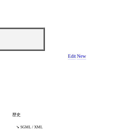
Edit
New
歴史
SGML / XML