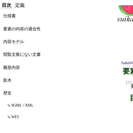
目次
定義
仕様書
要素の内容の適合性
内容モデル
閲覧文脈にない文書
SuikaWi
雛形内容
要
影木
[37]
歴史
SGML / XML
WF2