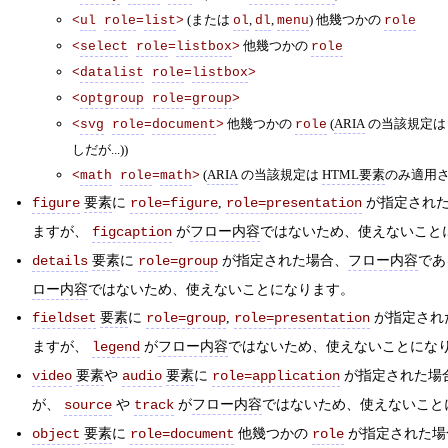
(または
,
,
) 他幾つかの
<
ul
role
=
list
>
ol
dl
menu
role
他幾つかの
<
select
role
=
listbox
>
role
<
datalist
role
=
listbox
>
<
optgroup
role
=
group
>
他幾つかの
(
ARIA
の当該規定
<
svg
role
=
document
>
role
しだが...))
(
ARIA
の当該規定は
HTML要素
のみ適用さ
<
math
role
=
math
>
要素
に
,
が指定され
figure
role=figure
role=presentation
ますが、
が
フロー内容
ではないため、使えないこと
figcaption
要素
に
が指定された場合、
フロー内容
であ
details
role=group
ロー内容
ではないため、使えないことになります。
要素
に
,
が指定され
fieldset
role=group
role=presentation
ますが、
が
フロー内容
ではないため、使えないことにな
legend
要素
や
要素
に
が指定された場
video
audio
role=application
が、
や
が
フロー内容
ではないため、使えないこと
source
track
要素
に
他幾つかの
が指定された場
object
role=document
role