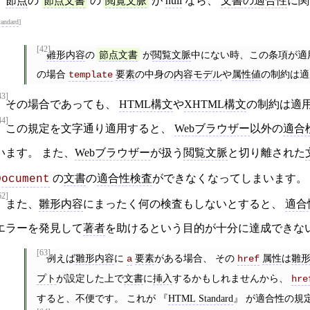
節点
の
節点文書
の
閲覧文脈
が
null
なら、
文書の適合性
に関
tandard
[42]
雛形内容
の
が
閲覧文脈
中にない時、この条項が適
節点文書
の場合
要素
の中身の
内容モデル
や
属性値
の制約は適
template
43]
その場合であっても、
HTML構文
や
XHTML構文
の制約は適
44]
この規定を文字通り適用すると、
Webブラウザー
以外の
適合
います。 また、
Webブラウザー
が扱う
閲覧文脈
と切り離された
の
文書
の
適合性検査
ができなくなってしまいます。
Document
62]
また、
雛形内容
にまったく何の検査もしないとすると、
適合
エラーを発見して
著者
を助けるという目的が十分に達成できな
[63]
例えば
雛形内容
に
要素
がある場合、 その
属性
は
雛
a
href
プト
が設定した上で
文書
に
挿入
するかもしれませんから、
hre
すると、不便です。 これが
HTML Standard
が適合性の規