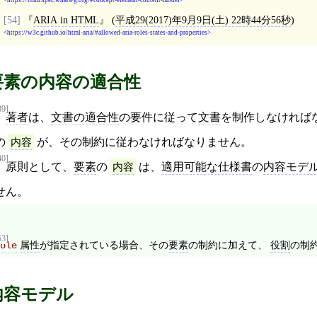
https://html.spec.whatwg.org/#concept-element-content-model
[54]
ARIA in HTML
(
平成29(2017)年9月9日(土) 22時44分56秒
)
https://w3c.github.io/html-aria/#allowed-aria-roles-states-and-properties
要素の内容の適合性
39]
著者
は、
文書の適合性
の要件に従って
文書
を制作しなければ
の
内容
が、その制約に従わなければなりません。
40]
原則として、
要素
の
内容
は、
適用可能な仕様書
の
内容モデ
せん。
53]
属性
が指定されている場合、その
要素
の制約に加えて、
役割
の制
ole
内容モデル