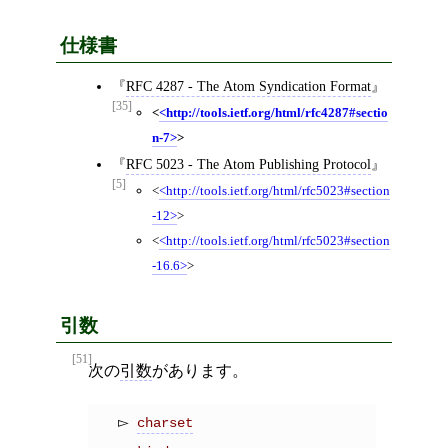
仕様書
RFC 4287 - The Atom Syndication Format
[35]
<
http://tools.ietf.org/html/rfc4287#sectio
n-7
>
RFC 5023 - The Atom Publishing Protocol
[5]
<
http://tools.ietf.org/html/rfc5023#section
-12
>
<
http://tools.ietf.org/html/rfc5023#section
-16.6
>
引数
[51]
次の
引数
があります。
charset