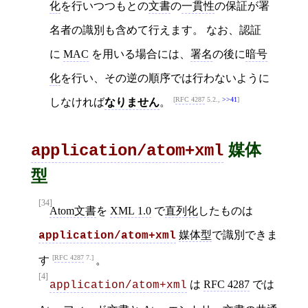
化
を行いつつもとの
文書
の
一貫性
の保証が署
名者の識別も含めて行えます。 なお、認証
に
MAC
を用いる場合には、
署名
の後に
暗号
化
を行い、その逆の順序では行わないように
RFC 4287
5.2.,
>>41
しなければ
なりません
。
媒体
application/atom+xml
型
[34]
Atom文書
を
XML 1.0
で
直列化
したものは
媒体型
で識別できま
application/atom+xml
RFC 4287
7.
す
。
[4]
は
RFC 4287
では
application/atom+xml