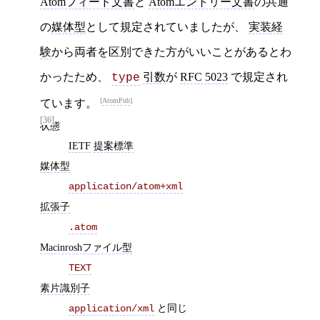
Atomフィード文書
と
Atomエントリー文書
の共通
の
媒体型
として規定されていましたが、
実装経
験
から両者を区別できた方がいいことがあるとわ
かったため、
引数
が
RFC 5023
で規定され
type
AtomPub
ています。
[36]
状態
IETF
提案標準
媒体型
application/atom+xml
拡張子
.atom
Macinroshファイル型
TEXT
素片識別子
と同じ
application/xml