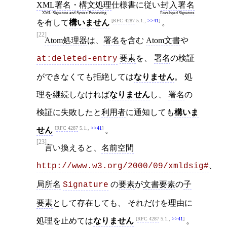
XML署名・構文処理
仕様書に従い
封入署名
XML-Signature and Syntax Processing
Enveloped Signature
RFC 4287
5.1.,
>>41
を有して
構いません
。
[22]
Atom処理器
は、
署名
を含む
Atom文書
や
要素
を、
署名
の検証
at:deleted-entry
ができなくても拒絶しては
なりません
。 処
理を継続しなければ
なりません
し、
署名
の
検証に失敗したと
利用者
に通知しても
構いま
RFC 4287
5.1.,
>>41
せん
。
[23]
言い換えると、
名前空間
、
http://www.w3.org/2000/09/xmldsig#
局所名
の
要素
が
文書要素
の
子
Signature
要素
として存在しても、 それだけを理由に
RFC 4287
5.1.,
>>41
処理を止めては
なりません
。