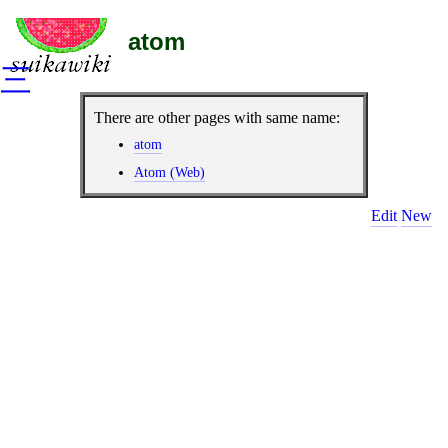
atom
三
There are other pages with same name:
atom
Atom (Web)
Edit
New