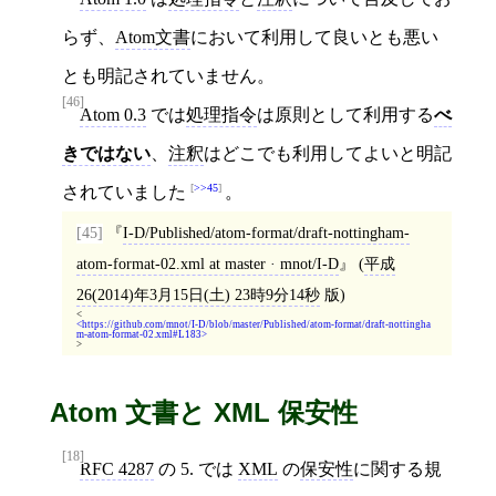
らず、
Atom文書
において利用して良いとも悪い
とも明記されていません。
[46]
Atom 0.3
では
処理指令
は原則として利用する
べ
きではない
、
注釈
はどこでも利用してよいと明記
>>45
されていました
。
[45]
I-D/Published/atom-format/draft-nottingham-
atom-format-02.xml at master · mnot/I-D
(
平成
26(2014)年3月15日(土) 23時9分14秒
版)
<
https://github.com/mnot/I-D/blob/master/Published/atom-format/draft-nottingha
m-atom-format-02.xml#L183
>
Atom 文書と XML 保安性
[18]
RFC 4287
の 5. では
XML
の
保安性
に関する規