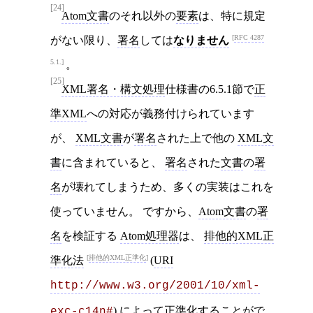
[24]
Atom文書
のそれ以外の
要素
は、特に規定
RFC 4287
がない限り、
署名
しては
なりません
5.1.
。
[25]
XML署名・構文処理
仕様書の6.5.1節で
正
準XML
への対応が義務付けられています
が、
XML文書
が
署名
された上で他の
XML文
書
に含まれていると、
署名
された
文書
の
署
名
が壊れてしまうため、多くの実装はこれを
使っていません。 ですから、
Atom文書
の
署
名
を検証する
Atom処理器
は、
排他的XML正
排他的XML正準化
準化法
(
URI
http://www.w3.org/2001/10/xml-
) によって
正準化
することがで
exc-c14n#