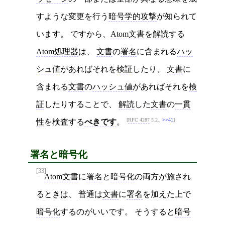
すような変更を行う
暗号学的攻撃
が知られて
います。 ですから、
Atom文書
を
解読
する
Atom処理器
は、
文書
の
署名
に含まれる
ハッ
シュ値
があればそれを
検証
したり、
文書
に
含まれる
文書
の
ハッシュ値
があればそれを
検
証
したりすることで、
解読
した
文書
の
一貫
RFC 4287
5.2.,
>>41
性
を検査する
べきです
。
署名と暗号化
[33]
Atom文書
に
署名
と
暗号化
の両方が施され
るときは、 普通は
文書
に
署名
を加えた上で
暗号化
するのがいいです。 そうすると
暗号