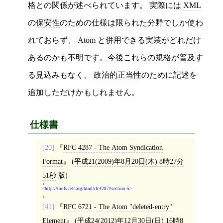
格との関係が述べられています。 実際には
XML
の
保安性
のための仕様は限られた分野でしか使わ
れておらず、
Atom
と併用できる実装がどれだけ
あるのかも不明です。今後これらの規格が普及す
る見込みもなく、
政治的正当性
のために記述を
追加しただけかもしれません。
仕様書
[20]
RFC 4287 - The Atom Syndication
Format
(
平成21(2009)年8月20日(木) 8時27分
51秒
版)
<
http://tools.ietf.org/html/rfc4287#section-5
>
[41]
RFC 6721 - The Atom "deleted-entry"
Element
(
平成24(2012)年12月30日(日) 16時8