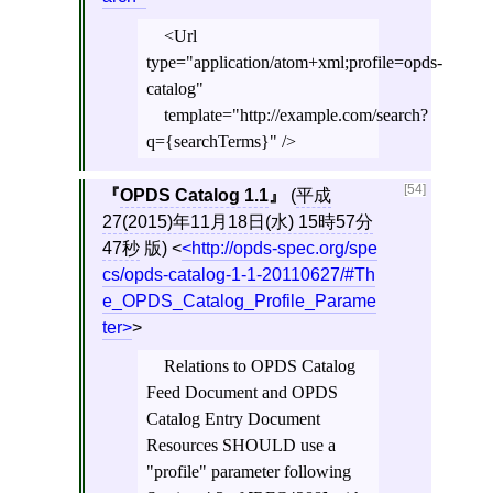
<Url
type="application/atom+xml;profile=opds-
catalog"
template="http://example.com/search?
q={searchTerms}" />
[54]
OPDS Catalog 1.1
(
平成
27(2015)年11月18日(水) 15時57分
47秒
版)
<
http://opds-spec.org/spe
cs/opds-catalog-1-1-20110627/#Th
e_OPDS_Catalog_Profile_Parame
ter
>
Relations to OPDS Catalog
Feed Document and OPDS
Catalog Entry Document
Resources SHOULD use a
"profile" parameter following