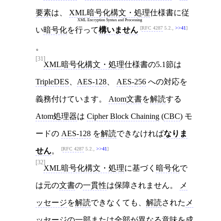
要素
は、
XML暗号化構文・処理
仕様書に従
XML Encryption Syntax and Processing
RFC 4287
5.2.,
>>41
い
暗号化
を行って
構いません
。
[31]
XML暗号化構文・処理
仕様書の5.1節は
TripleDES
、
AES-128
、
AES-256
への対応を
義務付けています。
Atom文書
を
解読
する
Atom処理器
は
Cipher Block Chaining
(
CBC
) モ
ードの
AES-128
を
解読
できなければ
なりま
RFC 4287
5.2.,
>>41
せん
。
[32]
XML暗号化構文・処理
に基づく
暗号化
で
は元の
文書
の
一貫性
は保障されません。
メ
ッセージ
を
解読
できなくても、
解読
された
メ
ッセージ
の一部または全部が異なる意味を成