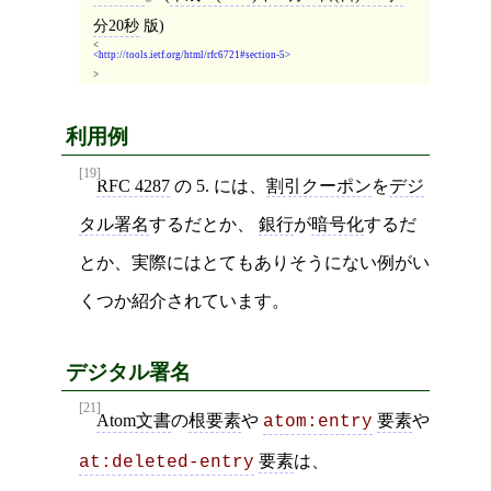
分20秒
版)
<
http://tools.ietf.org/html/rfc6721#section-5
>
利用例
[19]
RFC 4287
の 5. には、
割引クーポン
を
デジ
タル署名
するだとか、
銀行
が
暗号化
するだ
とか、実際にはとてもありそうにない例がい
くつか紹介されています。
デジタル署名
[21]
Atom文書
の
根要素
や
要素
や
atom:entry
要素
は、
at:deleted-entry