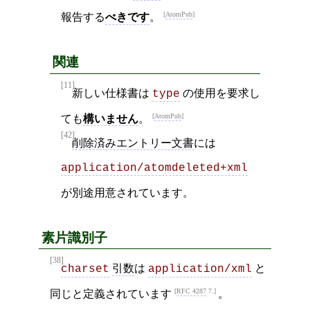
AtomPub
報告する
べきです
。
関連
[11]
新しい仕様書は
の使用を要求し
type
AtomPub
ても
構いません
。
[42]
削除済みエントリー文書
には
application/atomdeleted+xml
が別途用意されています。
素片識別子
[38]
引数
は
と
charset
application/xml
RFC 4287
7.
同じと定義されています
。