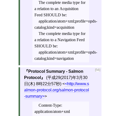
The complete media type for
a relation to an Acquisition
Feed SHOULD be:
application/atom+xml;profile=opds-
catalog;kind=acquisition
The complete media type for
a relation to a Navigation Feed
SHOULD be:
application/atom+xml;profile=opds-
catalog;kind=navigation
[56]
Protocol Summary - Salmon
Protocol
(
平成29(2017)年3月30
日(木) 8時22分57秒
)
<
http://www.s
almon-protocol.org/salmon-protocol
-summary
>
Content-Type:
application/atom+xml