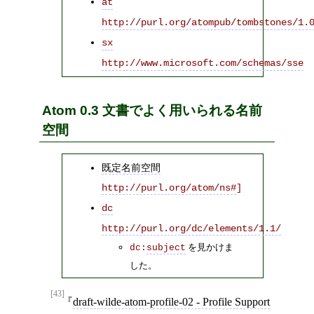
at
http://purl.org/atompub/tombstones/1.
sx
http://www.microsoft.com/schemas/sse
Atom 0.3 文書でよく用いられる名前
空間
既定名前空間
http://purl.org/atom/ns#
]
dc
http://purl.org/dc/elements/1.1/
を見かけま
dc:
subject
した。
[43]
draft-wilde-atom-profile-02 - Profile Support