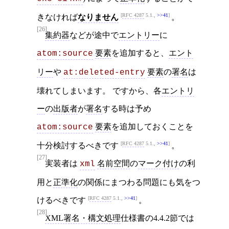
RFC 4287
5.1.,
>>41
きなければ
なりません
。
[26]
集約器
などが途中で
エントリー
に
要素
を追加すると、
エント
atom:source
リー
や
要素
の
署名
は
at:deleted-entry
壊れてしまいます。 ですから、各
エントリ
ー
の
出版者
が
署名
する時は予め
要素
を追加しておくことを
atom:source
RFC 4287
5.1.,
>>41
十分検討するべきです
。
[27]
実装者は
名前空間
の
マーク付け
の利
xml
用と
正準化
の関係にまつわる問題にも気をつ
RFC 4287
5.1.,
>>41
けるべきです
。
[28]
XML署名・構文処理
仕様書の4.4.2節では