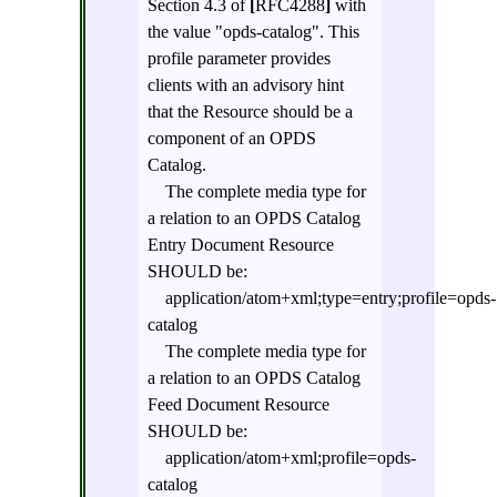
Section 4.3 of
[
RFC4288
]
with
the value "opds-catalog". This
profile parameter provides
clients with an advisory hint
that the Resource should be a
component of an OPDS
Catalog.
The complete media type for
a relation to an OPDS Catalog
Entry Document Resource
SHOULD be:
application/atom+xml;type=entry;profile=opds-
catalog
The complete media type for
a relation to an OPDS Catalog
Feed Document Resource
SHOULD be:
application/atom+xml;profile=opds-
catalog