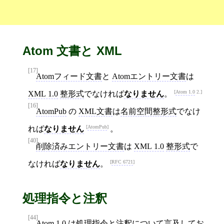
Atom 文書と XML
[17]
Atomフィード文書
と
Atomエントリー文書
は
Atom 1.0
2.
XML 1.0
整形式
でなければ
なりません
。
[16]
AtomPub
の
XML文書
は
名前空間整形式
でなけ
AtomPub
れば
なりません
。
[40]
削除済みエントリー文書
は
XML 1.0
整形式
で
RFC 6721
なければ
なりません
。
処理指令と注釈
[44]
Atom 1.0
は
処理指令
と
注釈
について言及してお