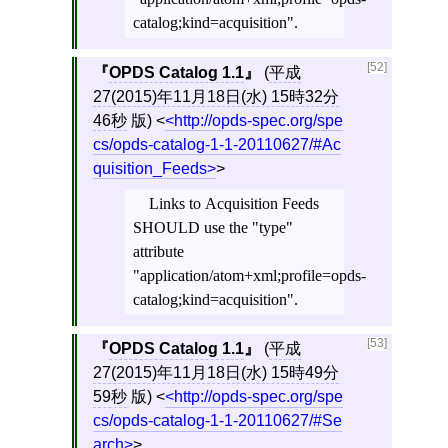
catalog;kind=acquisition".
[52]
OPDS Catalog 1.1
(
平成
27(2015)年11月18日(水) 15時32分
46秒
版)
<
http://opds-spec.org/spe
cs/opds-catalog-1-1-20110627/#Ac
quisition_Feeds
>
Links to Acquisition Feeds
SHOULD use the "type"
attribute
"application/atom+xml;profile=opds-
catalog;kind=acquisition".
[53]
OPDS Catalog 1.1
(
平成
27(2015)年11月18日(水) 15時49分
59秒
版)
<
http://opds-spec.org/spe
cs/opds-catalog-1-1-20110627/#Se
arch
>