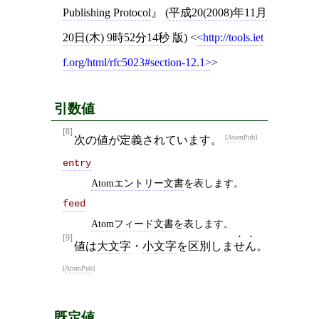
Publishing Protocol
(
平成20(2008)年11月
20日(木) 9時52分14秒
版)
<
http://tools.iet
f.org/html/rfc5023#section-12.1
>
引数値
[8]
AtomPub
次の値が定義されています。
entry
Atomエントリー文書
を表します。
feed
Atomフィード文書
を表します。
[9]
値は
大文字
・
小文字
を区別しま
せん
。
AtomPub
既定値