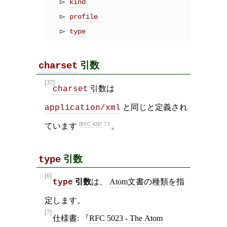
kind
profile
type
引数
charset
[37]
引数
は
charset
と同じと定義され
application/xml
RFC 4287
7.
ています
。
引数
type
[6]
引数
は、
Atom文書
の種類を指
type
定します。
[7]
仕様書:
RFC 5023 - The Atom