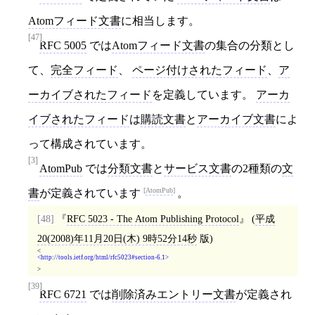
Atomフィード文書
に相当します。
[47]
RFC 5005
では
Atomフィード文書
の集合の分類とし
て、
完全フィード
、
ページ付けされたフィード
、
ア
ーカイブされたフィード
を定義しています。
アーカ
イブされたフィード
は
購読文書
と
アーカイブ文書
によ
って構成されています。
[3]
AtomPub
では
分類文書
と
サービス文書
の2種類の
文
AtomPub
書
が定義されています
。
[48]
RFC 5023 - The Atom Publishing Protocol
(
平成
20(2008)年11月20日(木) 9時52分14秒
版)
<
http://tools.ietf.org/html/rfc5023#section-6.1
>
[39]
RFC 6721
では
削除済みエントリー文書
が定義され