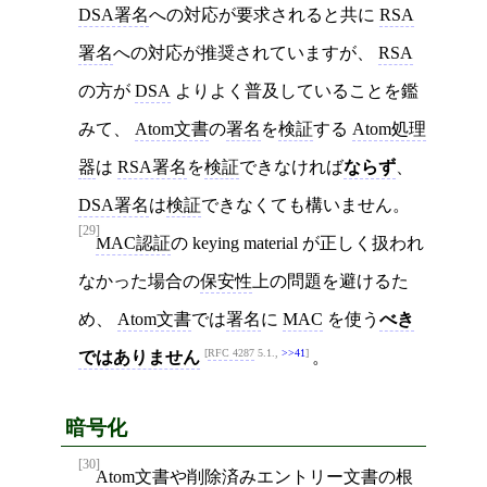
DSA署名
への対応が要求されると共に
RSA
署名
への対応が推奨されていますが、
RSA
の方が
DSA
よりよく普及していることを鑑
みて、
Atom文書
の
署名
を
検証
する
Atom処理
器
は
RSA署名
を
検証
できなければ
ならず
、
DSA署名
は
検証
できなくても構いません。
[29]
MAC認証
の keying material が正しく扱われ
なかった場合の
保安性
上の問題を避けるた
め、
Atom文書
では
署名
に
MAC
を使う
べき
RFC 4287
5.1.,
>>41
ではありません
。
暗号化
[30]
Atom文書
や
削除済みエントリー文書
の
根