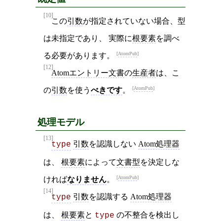
[10]
この
引数
が指定されていない場合、型
は未指定であり、 実際に
根要素
を調べ
AtomPub
る必要があります。
[12]
Atomエントリー文書
の
生産者
は、こ
AtomPub
の
引数
を使う
べきです
。
処理モデル
[13]
引数
を認識しない
Atom処理器
type
は、
根要素
によって
文書型
を決定しな
AtomPub
ければ
なりません
。
[14]
引数
を認識する
Atom処理器
type
は、
根要素
と
の不整合を検出し
type