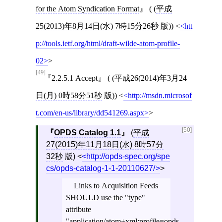
for the Atom Syndication Format
( (
平成
25(2013)年8月14日(水) 7時15分26秒
版))
<
htt
p://tools.ietf.org/html/draft-wilde-atom-profile-
02
>
[49]
2.2.5.1 Accept
( (
平成26(2014)年3月24
日(月) 0時58分51秒
版))
<
http://msdn.microsof
t.com/en-us/library/dd541269.aspx
>
[50]
OPDS Catalog 1.1
(
平成
27(2015)年11月18日(水) 8時57分
32秒
版)
<
http://opds-spec.org/spe
cs/opds-catalog-1-1-20110627/
>
Links to Acquisition Feeds
SHOULD use the "type"
attribute
"application/atom+xml;profile=opds-