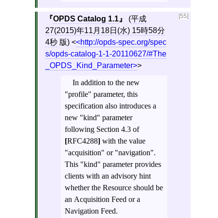
[55]
OPDS Catalog 1.1
(
平成
27(2015)年11月18日(水) 15時58分
4秒
版)
<
http://opds-spec.org/spec
s/opds-catalog-1-1-20110627/#The
_OPDS_Kind_Parameter
>
In addition to the new
"profile" parameter, this
specification also introduces a
new "kind" parameter
following Section 4.3 of
[
RFC4288
]
with the value
"acquisition" or "navigation".
This "kind" parameter provides
clients with an advisory hint
whether the Resource should be
an Acquisition Feed or a
Navigation Feed.