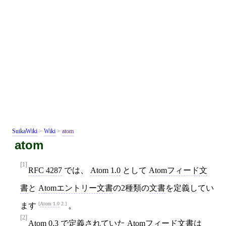
SuikaWiki
>
Wiki
>
atom
atom
[1]
RFC 4287
では、
Atom 1.0
として
Atomフィード文
書
と
Atomエントリー文書
の2種類の
文書
を定義してい
Atom 1.0
2.
ます
。
[2]
Atom 0.3
で定義されていた
Atomフィード文書
は