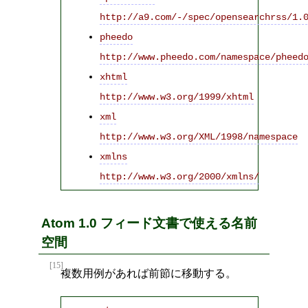
http://a9.com/-/spec/opensearchrss/1.
pheedo
http://www.pheedo.com/namespace/pheed
xhtml
http://www.w3.org/1999/xhtml
xml
http://www.w3.org/XML/1998/namespace
xmlns
http://www.w3.org/2000/xmlns/
Atom 1.0 フィード文書で使える名前
空間
[15]
複数用例があれば前節に移動する。