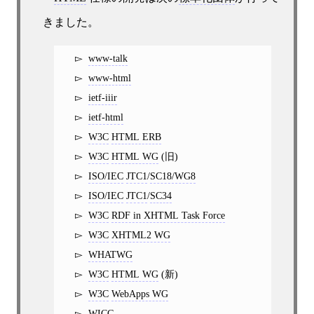
きました。
www-talk
www-html
ietf-iiir
ietf-html
W3C
HTML ERB
W3C
HTML WG
(旧)
ISO/IEC
JTC1
/
SC18/WG8
ISO/IEC
JTC1
/
SC34
W3C
RDF in XHTML Task Force
W3C
XHTML2 WG
WHATWG
W3C
HTML WG
(新)
W3C
WebApps WG
WICG