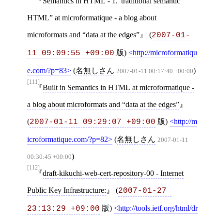
Semantics in HTML - 1.”traditional semantic
HTML” at microformatique - a blog about
microformats and “data at the edges”
(
2007-01-
版)
http://microformatiqu
11 09:09:55 +09:00
e.com/?p=83
(
名無しさん
)
2007-01-11 00:17:40 +00:00
[111]
Built in Semantics in HTML at microformatique -
a blog about microformats and “data at the edges”
(
版)
http://m
2007-01-11 09:29:07 +09:00
icroformatique.com/?p=82
(
名無しさん
2007-01-11
)
00:30:45 +00:00
[112]
draft-kikuchi-web-cert-repository-00 - Internet
Public Key Infrastructure:
(
2007-01-27 
版)
http://tools.ietf.org/html/dr
23:13:29 +09:00