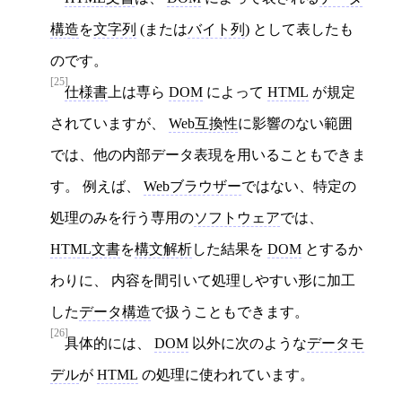
構造
を
文字列
(または
バイト列
) として表したも
のです。
[25]
仕様書
上は専ら
DOM
によって
HTML
が規定
されていますが、
Web互換性
に影響のない範囲
では、他の内部データ表現を用いることもできま
す。 例えば、
Webブラウザー
ではない、特定の
処理のみを行う専用の
ソフトウェア
では、
HTML文書
を
構文解析
した結果を
DOM
とするか
わりに、 内容を間引いて処理しやすい形に加工
した
データ構造
で扱うこともできます。
[26]
具体的には、
DOM
以外に次のような
データモ
デル
が
HTML
の処理に使われています。