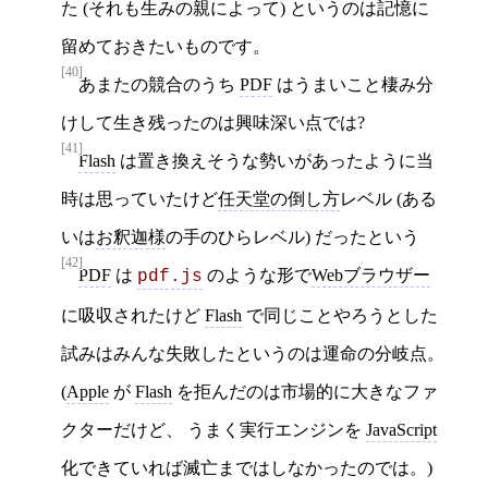
た (それも生みの親によって) というのは記憶に
留めておきたいものです。
[40]
あまたの競合のうち
PDF
はうまいこと棲み分
けして生き残ったのは興味深い点では?
[41]
Flash
は置き換えそうな勢いがあったように当
時は思っていたけど
任天堂の倒し方
レベル (ある
いは
お釈迦様
の手のひらレベル) だったという
[42]
PDF
は
のような形で
Webブラウザー
pdf.js
に吸収されたけど
Flash
で同じことやろうとした
試みはみんな失敗したというのは運命の分岐点。
(
Apple
が
Flash
を拒んだのは市場的に大きなファ
クターだけど、 うまく実行エンジンを
JavaScript
化できていれば滅亡まではしなかったのでは。)