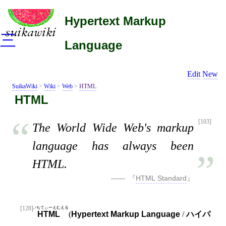
Hypertext Markup
三
Language
Edit
New
SuikaWiki
>
Wiki
>
Web
>
HTML
HTML
[103]
The World Wide Web's markup
language has always been
HTML.
HTML Standard
[128]
えいちてぃーえむえる
HTML
(
Hypertext Markup Language
/
ハイパ