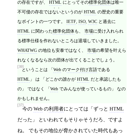
の存在ですが、
HTML
にとってその
標準化団体
は唯一
不可侵の存在では
ない
というのが
HTML
の歴史の重要
なポイントの一つです。
IETF
,
ISO
,
W3C
と過去に
HTML
に関わった
標準化団体
も、
市場
に受け入れられ
る標準仕様を作れないところは退場していきました。
WHATWG
の地位も安泰ではなく、
市場
の希望を叶えら
れなくなるなら次の団体が出てくることでしょう。
[39]
ということは 「
Web
の
マーク付け言語
である
HTML
」 は 「どこかの誰かが
HTML
だと承認したも
の」 ではなく 「
Web
でみんなが使っているもの」 なの
かもしれません。
[37]
今の
Web
の
利用者
にとっては「ずっと
HTML
だった」 といわれてもそりゃそうだろ、ですよ
ね。 でもその地位が脅かされていた時代もあっ