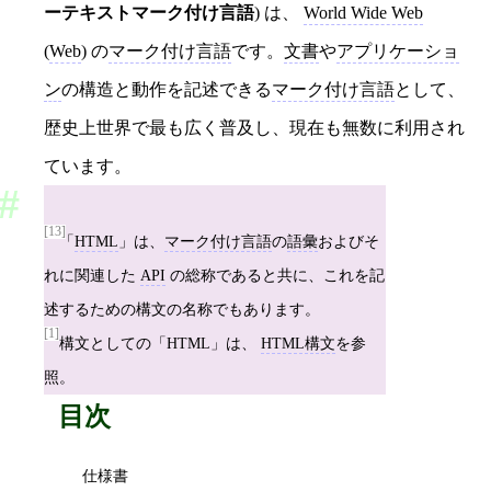
ーテキストマーク付け言語
) は、
World Wide Web
(
Web
) の
マーク付け言語
です。
文書
や
アプリケーショ
ン
の構造と動作を記述できる
マーク付け言語
として、
歴史上世界で最も広く普及し、現在も無数に利用され
ています。
[13]
「
HTML
」は、
マーク付け言語
の
語彙
およびそ
れに関連した
API
の総称であると共に、これを記
述するための構文の名称でもあります。
[1]
構文としての「HTML」は、
HTML構文
を参
照。
目次
仕様書