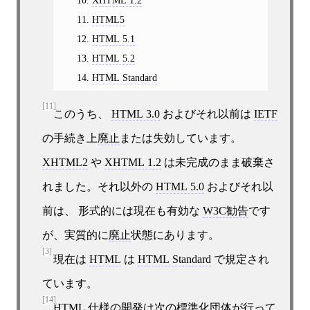
HTML5
HTML 5.1
HTML 5.2
HTML Standard
[11]
このうち、
HTML 3.0
およびそれ以前は
IETF
の手続き上
廃止
または失効しています。
XHTML2
や
XHTML 1.2
は未完成のまま破棄さ
れました。それ以外の
HTML 5.0
およびそれ以
前は、 形式的には現在も有効な
W3C勧告
です
が、実質的に
廃止
状態にあります。
[3]
現在は
HTML
は
HTML Standard
で規定され
ています。
[14]
HTML
仕様の開発は次の
標準化団体
が行って