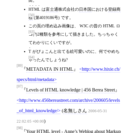
田。
HTML
は
富士通
株式会社の
日本国
における
登録商
[50]
標
(第4019186号) です。
この頁の埋め込み画像は、 W3C の昔の HTML ロ
[63]
ゴ(?)2種類を参考にして描きました。ちっちゃく
てわかりにくいですが。
T
がぴょこんと出てる絵可愛いのに、何でやめち
[64]
ゃったんでしょうね?
[89]
METADATA IN HTML
http://www.hixie.ch/
specs/html/metadata
[97]
Levels of HTML knowledge | 456 Berea Street
http://www.456bereastreet.com/archive/200605/levels
_of_html_knowledge/
(
名無しさん
2006-05-31
)
22:02:05 +00:00
[98]
Your HTML level - Anne’s Weblog about Markup