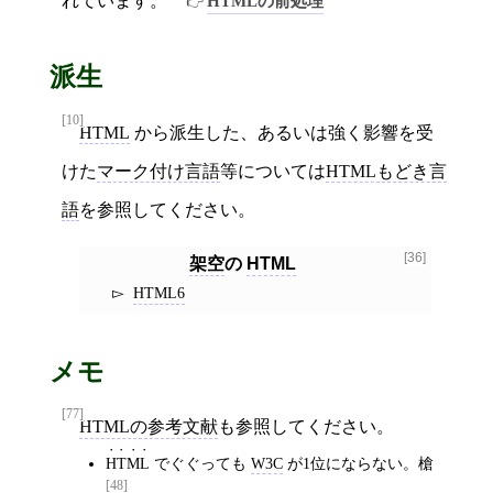
れています。
HTMLの前処理
派生
[10]
HTML
から派生した、あるいは強く影響を受
けた
マーク付け言語
等については
HTMLもどき言
語
を参照してください。
[36]
架空
の
HTML
HTML6
メモ
[77]
HTMLの参考文献
も参照してください。
HTML
でぐぐっても
W3C
が1位にならない。槍
[48]