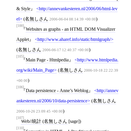
& Style
http://annevankesteren.nl/2006/06/html-lev
el
(
名無しさん
)
2006-06-04 08:14:39 +00:00
[100]
Websites as graphs - an HTML DOM Visualizer
Applet
http://www.aharef.info/static/htmlgraph/
(
名無しさん
)
2006-06-17 12:40:37 +00:00
[105]
Main Page - Htmlpedia
http://www.htmlpedia.
org/wiki/Main_Page
(
名無しさん
2006-10-18 22:22:39
)
+00:00
[106]
Data persistence - Anne’s Weblog
http://annev
ankesteren.nl/2006/10/data-persistence
(
名無しさん
)
2006-10-26 23:09:45 +00:00
[107]
Web//統計
(
名無しさん
[sage])
[110]