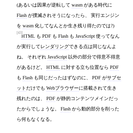
(あるいは因果が逆転して
wasm
がある時代に
Flash
が撲滅されそうになったら、 実行エンジン
を
wasm
化してなんとか生き残り得たのでは?)
[43]
HTML
も
PDF
も
Flash
も
JavaScript
使ってなん
か実行して
レンダリング
できる点は同じなんよ
ね。 それぞれ
JavaScript
以外の部分で得意不得意
があるけど。
HTML
に対する立ち位置なら
PDF
も
Flash
も同じだったはずなのに、
PDF
が
サブセ
ット
だけでも
Webブラウザー
に搭載されて生き
残れたのは、
PDF
が静的コンテンツメインだっ
たからでしょうな。
Flash
から動的部分を削った
ら何もなくなる。