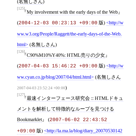
(
名無しさん
)
[125]
My involvement with the early days of the Web
(
版)
http://w
2004-12-03 00:23:13 +09:00
ww.w3.org/People/Raggett/the-early-days-of-the-Web.
html
(
名無しさん
)
[126]
C90%M10%Y40%: HTML売りの少女
(
版)
http://w
2007-04-03 15:46:22 +09:00
ww.cyan.co.jp/blog/2007/04/html.html
(
名無しさん
)
2007-04-03 23:52:24 +00:00
[127]
最速インターフェース研究会 :: HTMLドキュ
メントを解析して特徴的なループを見つける
Bookmarklet
(
2007-06-02 22:43:52 
版)
http://la.ma.la/blog/diary_20070530142
+09:00