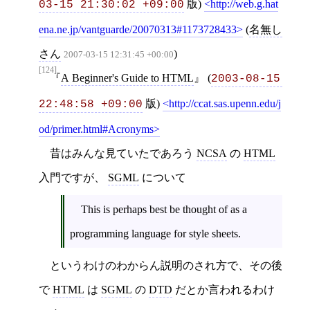
版)
http://web.g.hat
03-15 21:30:02 +09:00
ena.ne.jp/vantguarde/20070313#1173728433
(
名無し
さん
)
2007-03-15 12:31:45 +00:00
[124]
A Beginner's Guide to HTML
(
2003-08-15 
版)
http://ccat.sas.upenn.edu/j
22:48:58 +09:00
od/primer.html#Acronyms
昔はみんな見ていたであろう
NCSA
の
HTML
入門ですが、
SGML
について
This is perhaps best be thought of as a
programming language for style sheets.
というわけのわからん説明のされ方で、その後
で
HTML
は
SGML
の
DTD
だとか言われるわけ