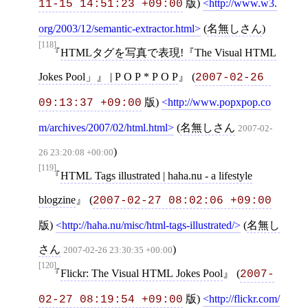
版)
http://www.w3.
11-15 14:51:23 +09:00
org/2003/12/semantic-extractor.html
(
名無しさん
)
[118]
HTMLタグを写真で表現!『The Visual HTML
Jokes Pool」』 | P O P * P O P
(
2007-02-26 
版)
http://www.popxpop.co
09:13:37 +09:00
m/archives/2007/02/html.html
(
名無しさん
2007-02-
)
26 23:20:08 +00:00
[119]
HTML Tags illustrated | haha.nu - a lifestyle
blogzine
(
2007-02-27 08:02:06 +09:00
版)
http://haha.nu/misc/html-tags-illustrated/
(
名無し
さん
)
2007-02-26 23:30:35 +00:00
[120]
Flickr: The Visual HTML Jokes Pool
(
2007-
版)
http://flickr.com/
02-27 08:19:54 +09:00