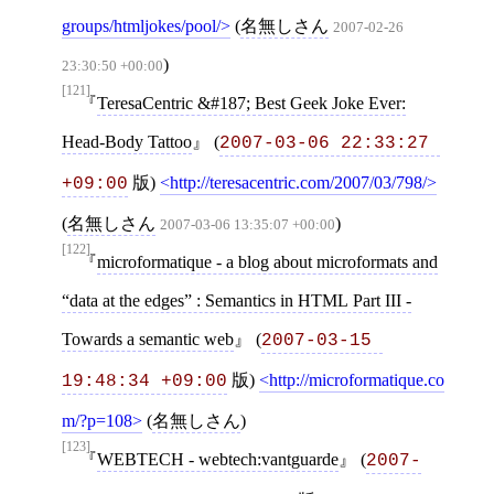
groups/htmljokes/pool/
(
名無しさん
2007-02-26
)
23:30:50 +00:00
[121]
TeresaCentric &#187; Best Geek Joke Ever:
Head-Body Tattoo
(
2007-03-06 22:33:27 
版)
http://teresacentric.com/2007/03/798/
+09:00
(
名無しさん
)
2007-03-06 13:35:07 +00:00
[122]
microformatique - a blog about microformats and
“data at the edges” : Semantics in HTML Part III -
Towards a semantic web
(
2007-03-15 
版)
http://microformatique.co
19:48:34 +09:00
m/?p=108
(
名無しさん
)
[123]
WEBTECH - webtech:vantguarde
(
2007-