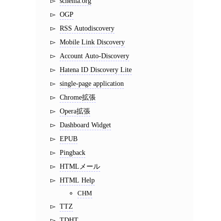
schema.org
OGP
RSS Autodiscovery
Mobile Link Discovery
Account Auto-Discovery
Hatena ID Discovery Lite
single-page application
Chrome拡張
Opera拡張
Dashboard Widget
EPUB
Pingback
HTMLメール
HTML Help
CHM
TTZ
TDHT