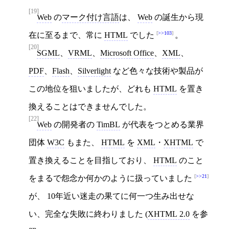
[19]
Web
の
マーク付け言語
は、
Web
の誕生から現
>>103
在に至るまで、常に
HTML
でした
。
[20]
SGML
、
VRML
、
Microsoft Office
、
XML
、
PDF
、
Flash
、
Silverlight
など色々な技術や製品が
この地位を狙いましたが、どれも
HTML
を置き
換えることはできませんでした。
[22]
Web
の開発者の
TimBL
が代表をつとめる業界
団体
W3C
もまた、
HTML
を
XML
・
XHTML
で
置き換えることを目指しており、
HTML
のこと
>>21
をまるで怨念か何かのように扱っていました
が、 10年近い迷走の果てに何一つ生み出せな
い、完全な失敗に終わりました (
XHTML 2.0
を参