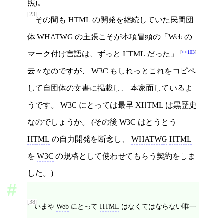
照)。
[23]
その間も
HTML
の開発を継続していた民間団
体
WHATWG
の主張こそが本項冒頭の「
Web
の
>>103
マーク付け言語
は、ずっと
HTML
だった」
云々なのですが、
W3C
もしれっとこれを
コピペ
して
自団体の文書
に掲載し、 本家面しているよ
うです。
W3C
にとっては最早
XHTML
は
黒歴史
なのでしょうか。 (その後
W3C
はとうとう
HTML
の自力開発を断念し、
WHATWG
HTML
を
W3C
の規格として使わせてもらう契約をしま
した。)
[38]
いまや
Web
にとって
HTML
はなくてはならない唯一