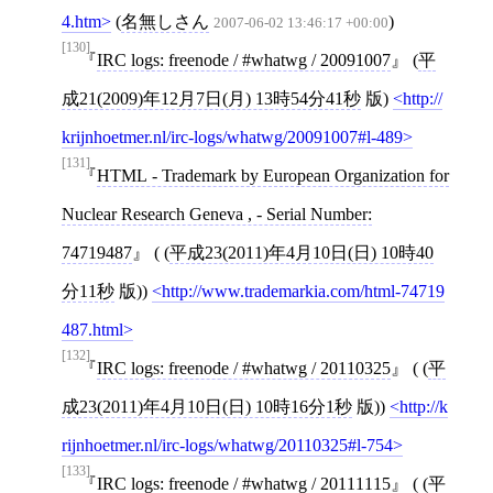
4.htm
(
名無しさん
)
2007-06-02 13:46:17 +00:00
[130]
IRC logs: freenode / #whatwg / 20091007
(
平
成21(2009)年12月7日(月) 13時54分41秒
版)
http://
krijnhoetmer.nl/irc-logs/whatwg/20091007#l-489
[131]
HTML - Trademark by European Organization for
Nuclear Research Geneva , - Serial Number:
74719487
( (
平成23(2011)年4月10日(日) 10時40
分11秒
版))
http://www.trademarkia.com/html-74719
487.html
[132]
IRC logs: freenode / #whatwg / 20110325
( (
平
成23(2011)年4月10日(日) 10時16分1秒
版))
http://k
rijnhoetmer.nl/irc-logs/whatwg/20110325#l-754
[133]
IRC logs: freenode / #whatwg / 20111115
( (
平