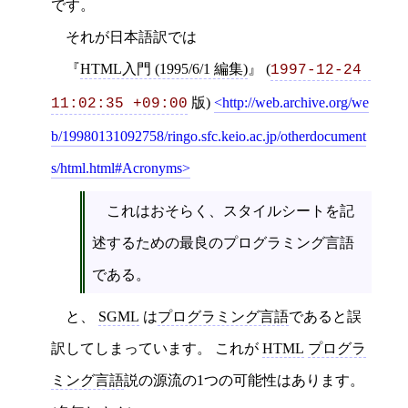
です。
それが日本語訳では
HTML入門 (1995/6/1 編集)
(
1997-12-24 
版)
http://web.archive.org/we
11:02:35 +09:00
b/19980131092758/ringo.sfc.keio.ac.jp/otherdocument
s/html.html#Acronyms
これはおそらく、スタイルシートを記
述するための最良のプログラミング言語
である。
と、
SGML
は
プログラミング言語
であると誤
訳してしまっています。 これが
HTML
プログラ
ミング言語
説の源流の1つの可能性はあります。