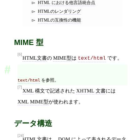
HTML における他言語統合点
HTMLのレンダリング
HTMLの互換性の機能
MIME 型
[6]
HTML文書
の
MIME型
は
です。
text/html
を参照。
text/html
[7]
XML
構文で記述された
XHTML
文書
には
XML MIME型
が使われます。
データ構造
[24]
HTML文書
は、
DOM
によって表される
データ