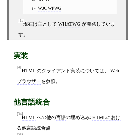
W3C
WPWG
[15]
現在は主として
WHATWG
が開発していま
す。
実装
[4]
HTML
の
クライアント
実装については、
Web
ブラウザー
を参照。
他言語統合
[34]
HTML
への他の
言語
の埋め込み:
HTMLにおけ
る他言語統合点
[35]