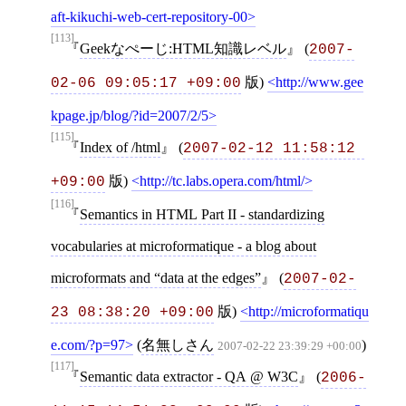
aft-kikuchi-web-cert-repository-00
[113]
Geekなぺーじ:HTML知識レベル
(
2007-
版)
http://www.gee
02-06 09:05:17 +09:00
kpage.jp/blog/?id=2007/2/5
[115]
Index of /html
(
2007-02-12 11:58:12 
版)
http://tc.labs.opera.com/html/
+09:00
[116]
Semantics in HTML Part II - standardizing
vocabularies at microformatique - a blog about
microformats and “data at the edges”
(
2007-02-
版)
http://microformatiqu
23 08:38:20 +09:00
e.com/?p=97
(
名無しさん
)
2007-02-22 23:39:29 +00:00
[117]
Semantic data extractor - QA @ W3C
(
2006-