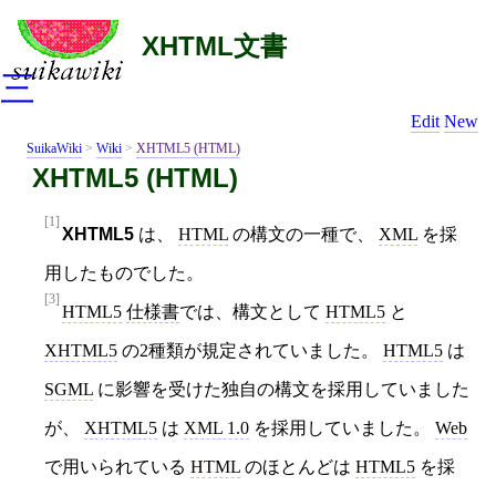
XHTML文書
三
Edit
New
SuikaWiki
>
Wiki
>
XHTML5 (HTML)
XHTML5 (HTML)
[1]
XHTML5
は、
HTML
の構文の一種で、
XML
を採
用したものでした。
[3]
HTML5
仕様書
では、構文として
HTML5
と
XHTML5
の2種類が規定されていました。
HTML5
は
SGML
に影響を受けた独自の構文を採用していました
が、
XHTML5
は
XML 1.0
を採用していました。
Web
で用いられている
HTML
のほとんどは
HTML5
を採