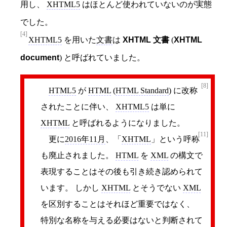
用し、
XHTML5
はほとんど使われていないのが実態
でした。
[4]
XHTML5
を用いた
文書
は
XHTML 文書
(
XHTML
document
) と呼ばれていました。
[8]
HTML5
が
HTML
(
HTML Standard
) に改称
されたことに伴い、
XHTML5
は単に
XHTML
と呼ばれるようになりました。
[11]
更に
2016年11月
、「
XHTML
」という呼称
も廃止されました。
HTML
を
XML
の構文で
表現することはその後も引き続き認められて
います。 しかし
XHTML
とそうでない
XML
を区別することはそれほど重要ではなく、
特別な名称を与える必要はないと判断されて