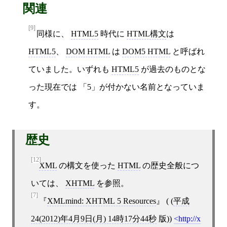
関連
[9]
同様に、
HTML5
時代に
HTML構文
は
HTML5
、
DOM HTML
は
DOM5 HTML
と呼ばれ
ていました。いずれも
HTML5
が過去のものとな
った現在では 「5」が付かない名前となっていま
す。
歴史
[12]
XML
の構文を使った
HTML
の歴史全般につ
いては、
XHTML
を参照。
[7]
XMLmind: XHTML 5 Resources
( (
平成
24(2012)年4月9日(月) 14時17分44秒
版))
http://x