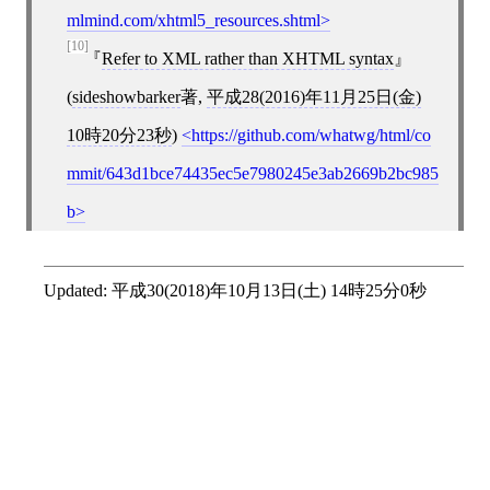
mlmind.com/xhtml5_resources.shtml
[10]
Refer to XML rather than XHTML syntax
(
sideshowbarker
著,
平成28(2016)年11月25日(金)
10時20分23秒
)
https://github.com/whatwg/html/co
mmit/643d1bce74435ec5e7980245e3ab2669b2bc985
b
Updated:
平成30(2018)年10月13日(土) 14時25分0秒