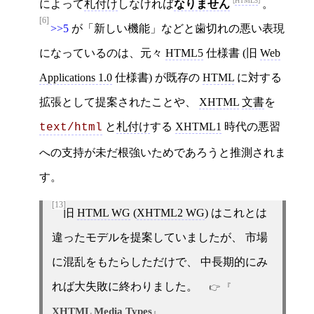
HTML5
によって
札付け
しなければ
なりません
。
[6]
>>5
が「新しい機能」などと歯切れの悪い表現
になっているのは、元々
HTML5
仕様書 (旧
Web
Applications 1.0
仕様書) が既存の
HTML
に対する
拡張として提案されたことや、
XHTML
文書
を
と
札付け
する
XHTML1
時代の悪習
text/html
への支持が未だ根強いためであろうと推測されま
す。
[13]
旧
HTML WG
(
XHTML2 WG
) はこれとは
違ったモデルを提案していましたが、 市場
に混乱をもたらしただけで、 中長期的にみ
れば大失敗に終わりました。
XHTML Media Types