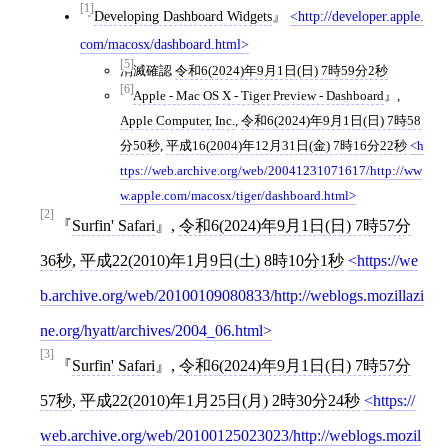
[1]
Developing Dashboard Widgets
http://developer.apple.
com/macosx/dashboard.html
[5]
消滅確認
令和6(2024)年9月1日(日) 7時59分2秒
[6]
Apple - Mac OS X - Tiger Preview - Dashboard
,
Apple Computer, Inc.
,
令和6(2024)年9月1日(日) 7時58
分50秒
,
平成16(2004)年12月31日(金) 7時16分22秒
h
ttps://web.archive.org/web/20041231071617/http://ww
w.apple.com/macosx/tiger/dashboard.html
[2]
Surfin' Safari
,
令和6(2024)年9月1日(日) 7時57分
36秒
,
平成22(2010)年1月9日(土) 8時10分1秒
https://we
b.archive.org/web/20100109080833/http://weblogs.mozillazi
ne.org/hyatt/archives/2004_06.html
[3]
Surfin' Safari
,
令和6(2024)年9月1日(日) 7時57分
57秒
,
平成22(2010)年1月25日(月) 2時30分24秒
https://
web.archive.org/web/20100125023023/http://weblogs.mozil