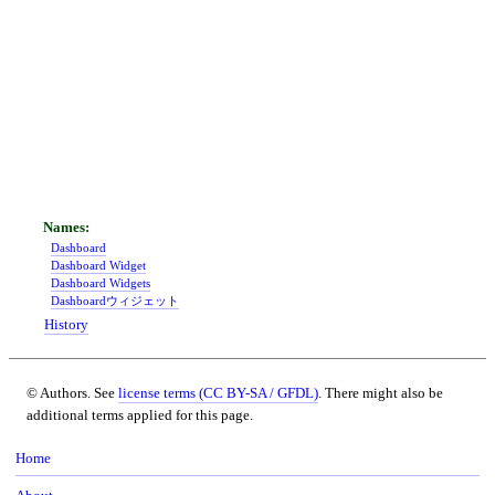
Dashboard
Dashboard Widget
Dashboard Widgets
Dashboardウィジェット
History
© Authors. See
license terms (CC BY-SA / GFDL)
. There might also be
additional terms applied for this page.
Home