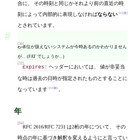
合に、 その
時刻
と同じかそれより前の直近の
時
>>21
刻
によって内部的に表現しなければ
ならない
とされています。
[30]
秒
単位が扱えないシステムが今時あるのかわかりません
が... (
FAT
でしょうか...)
[32]
ヘッダー
においては、 値が
非妥当
Expires:
な時は過去の
日時
が指定されたものとすることに
>>31
なっています
。
年
[64]
RFC 2616
/
RFC 7231
は2桁の
年
について、 その
時点の年に基づき解釈を変えるようにと言ってい