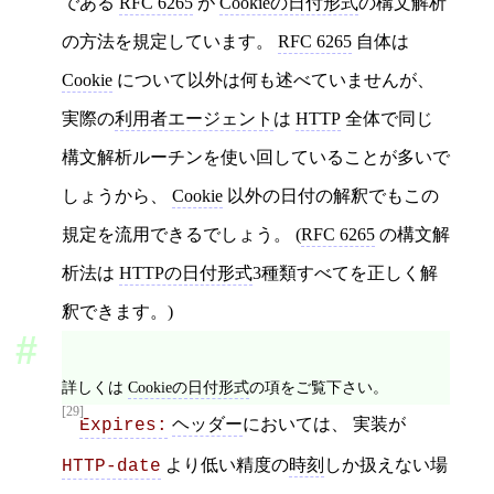
である
RFC 6265
が
Cookieの日付形式
の構文解析
の方法を規定しています。
RFC 6265
自体は
Cookie
について以外は何も述べていませんが、
実際の
利用者エージェント
は
HTTP
全体で同じ
構文解析ルーチンを使い回していることが多いで
しょうから、
Cookie
以外の日付の解釈でもこの
規定を流用できるでしょう。 (
RFC 6265
の構文解
析法は
HTTPの日付形式
3種類すべてを正しく解
釈できます。)
詳しくは
Cookieの日付形式
の項をご覧下さい。
[29]
ヘッダー
においては、 実装が
Expires:
より低い精度の
時刻
しか扱えない場
HTTP-date