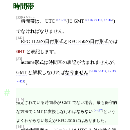
時間帯
[82]
タイムゾーン
>>124
>>76
,
>>112
,
>>115
時間帯
は、
UTC
(旧
GMT
)
でなければなりません。
[142]
RFC 1123の日付形式
と
RFC 850の日付形式
では
と表記します。
GMT
[83]
asctime形式
は
時間帯
の表記が含まれませんが、
>>76
,
>>112
,
>>115
,
GMT
と解釈しなければ
なりません
>>124
。
[119]
指定されている
時間帯
が
GMT
でない場合、最も保守的
な方法で
GMT
に変換しなければ
ならない
>>117
という
よくわからない規定が
RFC 2616
にはありました。
[141]