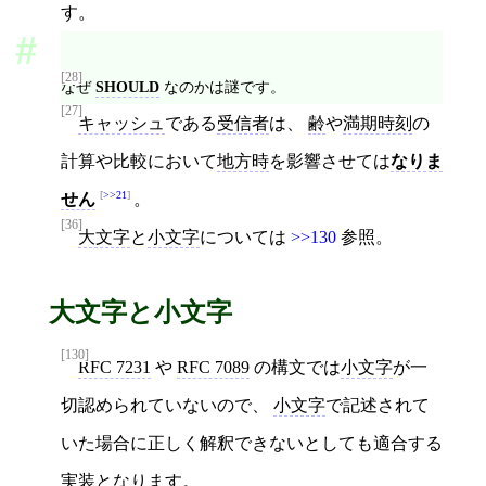
す。
[28]
なぜ
SHOULD
なのかは謎です。
[27]
キャッシュ
である
受信者
は、
齢
や
満期時刻
の
計算や比較において
地方時
を影響させては
なりま
>>21
せん
。
[36]
大文字
と
小文字
については
>>130
参照。
大文字と小文字
[130]
RFC 7231
や
RFC 7089
の構文では
小文字
が一
切認められていないので、
小文字
で記述されて
いた場合に正しく解釈できないとしても適合する
実装となります。