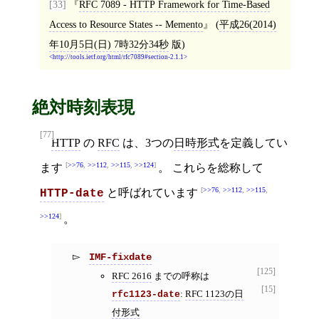
[33]
RFC 7089 - HTTP Framework for Time-Based
Access to Resource States -- Memento
(
平成26(2014)
年10月5日(日) 7時32分34秒
版)
http://tools.ietf.org/html/rfc7089#section-2.1.1
絶対時刻表現
[77]
HTTP
の
RFC
は、3つの
日時形式
を定義してい
>>76
,
>>112
,
>>115
,
>>124
ます
。 これらを総称して
>>76
,
>>112
,
>>115
,
と呼ばれています
HTTP-date
>>124
。
IMF-fixdate
[125]
RFC 2616
までの呼称は
[15]
:
RFC 1123の日
rfc1123-date
付形式