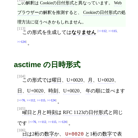
[122]
この解釈は
Cookieの日付形式
と異なっています。
Web
ブラウザー
の解釈を推測すると、
Cookieの日付形式
の処
理方法に従うべきかもしれません。
[113]
>>112
,
>>115
,
この形式を生成しては
なりません
>>124
。
asctime の日時形式
[104]
この形式では
曜日
、
U+0020
、
月
、
U+0020
、
日
、
U+0020
、
時刻
、
U+0020
、
年
の順に並べます
>>76
,
>>112
,
>>115
,
>>124
。
[105]
曜日
と
月
と
時刻
は
RFC 1123の日付形式
と同じ
>>76
,
>>112
,
>>115
,
>>124
です
。
[106]
日
は2桁の
数字
か、
と1桁の
数字
で表
U+0020