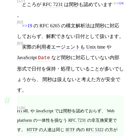
[127]
>>124
ところが
RFC 7231
は
閏秒
も認めています
。
[62]
>>19
の
RFC 6265
の構文解析法は
閏秒
に対応
しておらず、解釈できない日付として扱います。
[63]
実際の
利用者エージェント
も
Unix time
や
JavaScript
など
閏秒
に対応していない内部
Date
形式で日付を保持・処理していることが多いでし
ょうから、
閏秒
は扱えないと考えた方が安全で
す。
[128]
HTML
や
JavaScript
では
閏秒
を認めておらず、
Web
platform
の一体性を損なう
RFC 7231
の非互換変更で
す。
HTTP
の人達は同じ
IETF
内の
RFC 5322
の方が