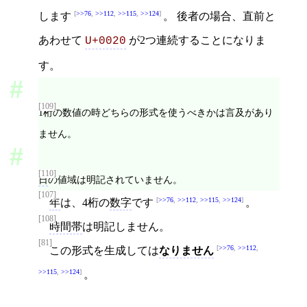
>>76
,
>>112
,
>>115
,
>>124
します
。 後者の場合、直前と
あわせて
が2つ連続することになりま
U+0020
す。
[109]
1桁の数値の時どちらの形式を使うべきかは言及があり
ません。
[110]
日
の値域は明記されていません。
[107]
>>76
,
>>112
,
>>115
,
>>124
年
は、4桁の
数字
です
。
[108]
時間帯
は明記しません。
[81]
>>76
,
>>112
,
この形式を生成しては
なりません
>>115
,
>>124
。