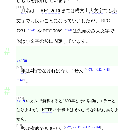
じものを採用しています
。
[132]
月
名は、
RFC 2616
までは構文上
大文字
でも
小
文字
でも良いことになっていましたが、
RFC
>>124
>>33
7231
や
RFC 7089
は先頭のみ
大文字
で
他は
小文字
の形に固定しています。
>>130
[92]
>>76
,
>>112
,
>>15
,
年
は4桁でなければなりません
>>124
。
[123]
>>19
の方法で解釈すると1600年とそれ以前はエラーと
なりますが、
HTTP
の仕様上はそのような制約はありま
せん。
[93]
>>76
,
>>112
,
>>115
,
>>124
秒
は省略できません
。