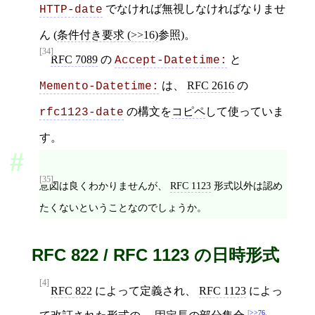
でなければ無視しなければなりませ
HTTP-date
ん (
条件付き要求 (>>16)
参照)。
[34]
RFC 7089
の
と
Accept-Datetime:
は、
RFC 2616
の
Memento-Datetime:
の構文を
コピペ
して使っていま
rfc1123-date
す。
[35]
意図は良くわかりませんが、
RFC 1123
形式以外は認め
たくないということなのでしょうか。
RFC 822 / RFC 1123 の日時形式
[4]
RFC 822
によって定義され、
RFC 1123
によっ
>>76
,