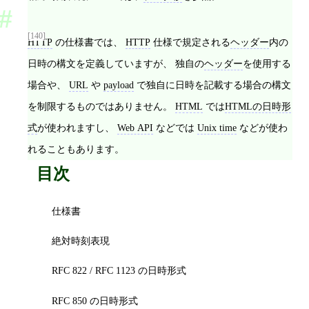
[140]
HTTP
の仕様書では、
HTTP
仕様で規定される
ヘッダー
内の
日時の構文を定義していますが、 独自の
ヘッダー
を使用する
場合や、
URL
や
payload
で独自に日時を記載する場合の構文
を制限するものではありません。
HTML
では
HTMLの日時形
式
が使われますし、
Web API
などでは
Unix time
などが使わ
れることもあります。
目次
仕様書
絶対時刻表現
RFC 822 / RFC 1123 の日時形式
RFC 850 の日時形式