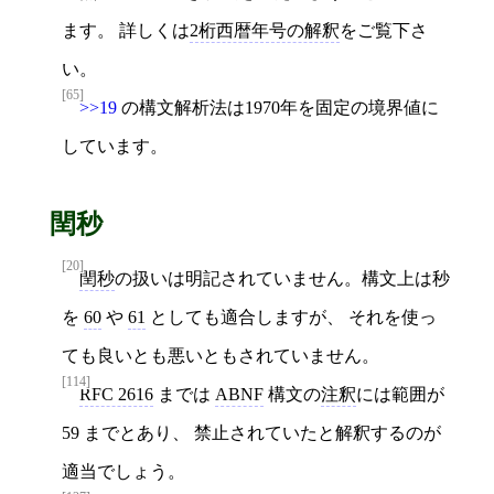
ます。 詳しくは
2桁西暦年号の解釈
をご覧下さ
い。
[65]
>>19
の構文解析法は1970年を固定の境界値に
しています。
閏秒
[20]
閏秒
の扱いは明記されていません。構文上は秒
を
60
や
61
としても適合しますが、 それを使っ
ても良いとも悪いともされていません。
[114]
RFC 2616
までは
ABNF
構文の
注釈
には範囲が
59 までとあり、 禁止されていたと解釈するのが
適当でしょう。