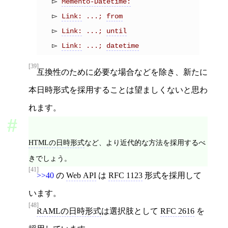
Memento-Datetime:
Link:
 ...; 
from
Link:
 ...; 
until
Link:
 ...; 
datetime
[39]
互換性のために必要な場合などを除き、新たに
本日時形式を採用することは望ましくないと思わ
れます。
HTMLの日時形式
など、より近代的な方法を採用するべ
きでしょう。
[41]
>>40
の
Web API
は
RFC 1123
形式を採用して
います。
[48]
RAMLの日時形式
は選択肢として
RFC 2616
を