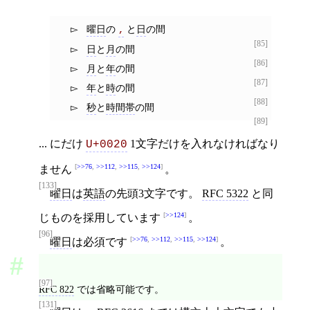
曜日
の
と
日
の間
,
[85]
日
と
月
の間
[86]
月
と
年
の間
[87]
年
と
時
の間
[88]
秒
と
時間帯
の間
[89]
... にだけ
1文字だけを入れなければなり
U+0020
>>76
,
>>112
,
>>115
,
>>124
ません
。
[133]
曜日
は
英語
の先頭3文字です。
RFC 5322
と同
>>124
じものを採用しています
。
[96]
>>76
,
>>112
,
>>115
,
>>124
曜日
は必須です
。
[97]
RFC 822
では省略可能です。
[131]