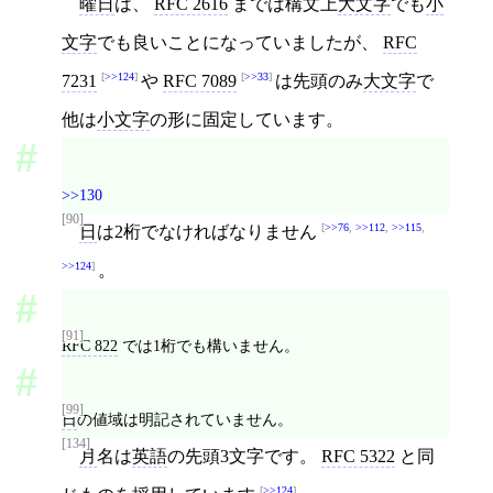
曜日
は、
RFC 2616
までは構文上
大文字
でも
小
文字
でも良いことになっていましたが、
RFC
>>124
>>33
7231
や
RFC 7089
は先頭のみ
大文字
で
他は
小文字
の形に固定しています。
>>130
[90]
>>76
,
>>112
,
>>115
,
日
は2桁でなければなりません
>>124
。
[91]
RFC 822
では1桁でも構いません。
[99]
日
の値域は明記されていません。
[134]
月
名は
英語
の先頭3文字です。
RFC 5322
と同
>>124