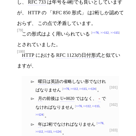
し、
RFC 733
は年号を4桁でも良いとしています
が、 HTTP の
RFC 850 形式
は2桁しか認めて
おらず、 この点で矛盾しています。
[79]
>>76
,
>>112
,
>>115
この形式はよく用いられている
とされていました。
[100]
HTTP
における
RFC 1123の日付形式
と似てい
ますが、
曜日
は
英語
の省略しない形でなけれ
[101]
ばなりません
>>76
,
>>112
,
>>115
,
>>124
。
月
の前後は
U+0020
ではなく、
で
-
[102]
なければなりません
>>76
,
>>112
,
>>115
,
>>124
。
年
は2桁でなければなりません
>>76
,
[103]
>>112
,
>>115
,
>>124
。