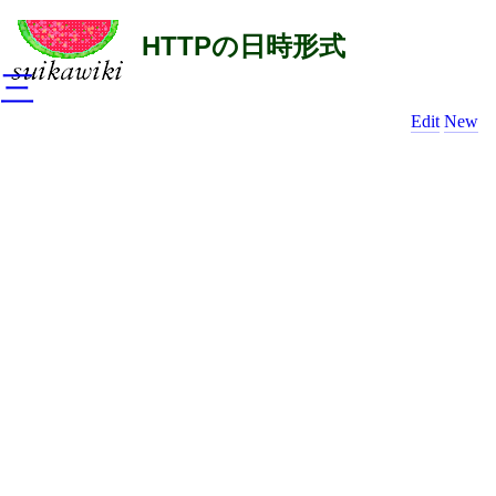
HTTPの日時形式
三
Edit
New