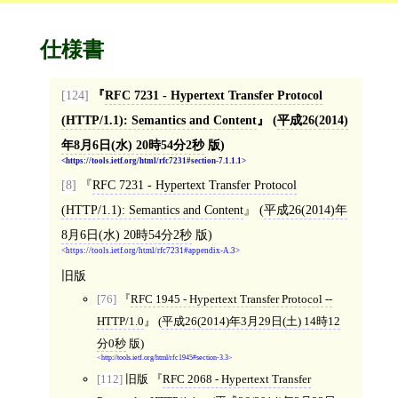
仕様書
[124]
RFC 7231 - Hypertext Transfer Protocol
(HTTP/1.1): Semantics and Content
(
平成26(2014)
年8月6日(水) 20時54分2秒
版)
https://tools.ietf.org/html/rfc7231#section-7.1.1.1
[8]
RFC 7231 - Hypertext Transfer Protocol
(HTTP/1.1): Semantics and Content
(
平成26(2014)年
8月6日(水) 20時54分2秒
版)
https://tools.ietf.org/html/rfc7231#appendix-A.3
旧版
[76]
RFC 1945 - Hypertext Transfer Protocol --
HTTP/1.0
(
平成26(2014)年3月29日(土) 14時12
分0秒
版)
http://tools.ietf.org/html/rfc1945#section-3.3
[112]
旧版
RFC 2068 - Hypertext Transfer