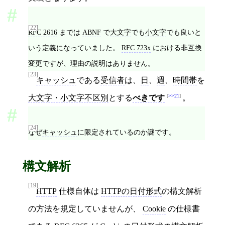
[22]
RFC 2616
までは
ABNF
で
大文字
でも
小文字
でも良いと
いう定義になっていました。
RFC 723x
における非互換
変更ですが、理由の説明はありません。
[23]
キャッシュ
である
受信者
は、
日
、
週
、
時間帯
を
>>21
大文字・小文字不区別
とする
べきです
。
[24]
なぜ
キャッシュ
に限定されているのか謎です。
構文解析
[19]
HTTP
仕様自体は
HTTPの日付形式
の構文解析
の方法を規定していませんが、
Cookie
の仕様書