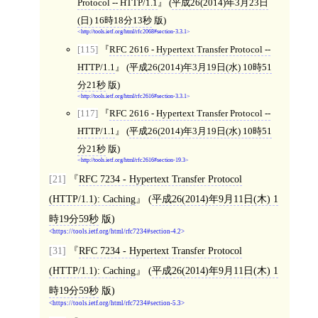
Protocol -- HTTP/1.1
(
平成26(2014)年3月23日
(日) 16時18分13秒
版)
http://tools.ietf.org/html/rfc2068#section-3.3.1
[115]
RFC 2616 - Hypertext Transfer Protocol --
HTTP/1.1
(
平成26(2014)年3月19日(水) 10時51
分21秒
版)
http://tools.ietf.org/html/rfc2616#section-3.3.1
[117]
RFC 2616 - Hypertext Transfer Protocol --
HTTP/1.1
(
平成26(2014)年3月19日(水) 10時51
分21秒
版)
http://tools.ietf.org/html/rfc2616#section-19.3
[21]
RFC 7234 - Hypertext Transfer Protocol
(HTTP/1.1): Caching
(
平成26(2014)年9月11日(木) 1
時19分59秒
版)
https://tools.ietf.org/html/rfc7234#section-4.2
[31]
RFC 7234 - Hypertext Transfer Protocol
(HTTP/1.1): Caching
(
平成26(2014)年9月11日(木) 1
時19分59秒
版)
https://tools.ietf.org/html/rfc7234#section-5.3