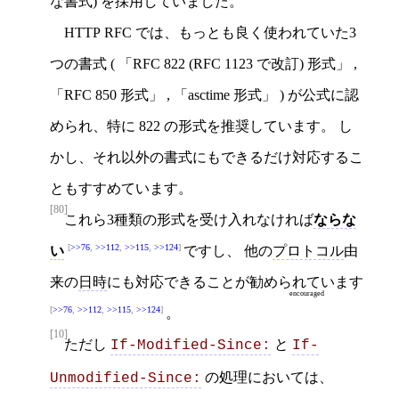
な書式) を採用していました。
HTTP RFC では、もっとも良く使われていた3
つの書式 (
RFC 822 (RFC 1123 で改訂) 形式
,
RFC 850 形式
,
asctime 形式
) が公式に認
められ、特に 822 の形式を推奨しています。 し
かし、それ以外の書式にもできるだけ対応するこ
ともすすめています。
[80]
これら3種類の形式を受け入れなければ
ならな
>>76
,
>>112
,
>>115
,
>>124
い
ですし、 他の
プロトコル
由
来の
日時
にも対応できることが
勧められています
encouraged
>>76
,
>>112
,
>>115
,
>>124
。
[10]
ただし
と
If-Modified-Since:
If-
の処理においては、
Unmodified-Since: