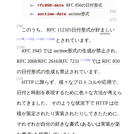
:
RFC 850の日付形式
rfc850-date
[16]
:
asctime形式
asctime-date
[17]
[78]
このうち、
RFC 1123の日付形式
が
好ましい
preferred
>>76
,
>>112
,
>>115
,
>>124
とされています。
[116]
RFC 1945
では
asctime形式
の生成が禁止され、
>>124
RFC 2068
/
RFC 2616
/
RFC 7231
では
RFC 850
の日付形式
の
生成
も禁止されています。
[13]
HTTP に限らず、様々なプロトコルや応用で、
日付と時刻を表現するために色々な方法が考えら
れてきました。 そのような状況下で HTTP は仕
様が策定されたり実装されたりしてきたために、
それぞれが自分の好きな書式 (あるいは実装が楽