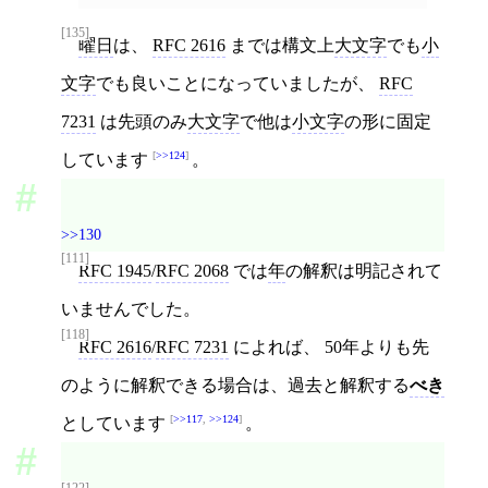
[135]
曜日
は、
RFC 2616
までは構文上
大文字
でも
小
文字
でも良いことになっていましたが、
RFC
7231
は先頭のみ
大文字
で他は
小文字
の形に固定
>>124
しています
。
>>130
[111]
RFC 1945
/
RFC 2068
では
年
の解釈は明記されて
いませんでした。
[118]
RFC 2616
/
RFC 7231
によれば、 50年よりも先
のように解釈できる場合は、過去と解釈する
べき
>>117
,
>>124
としています
。