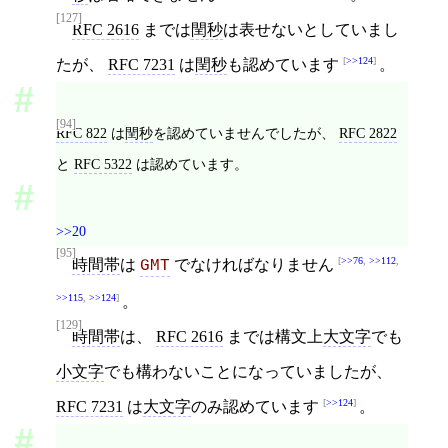
[127]
RFC 2616
までは
閏秒
は表せないとしていまし
>>124
たが、
RFC 7231
は
閏秒
も認めています
。
[94]
RFC 822
は
閏秒
を認めていませんでしたが、
RFC 2822
と
RFC 5322
は認めています。
>>20
[95]
>>76
,
>>112
,
時間帯
は
でなければなりません
GMT
>>115
,
>>124
。
[129]
時間帯
は、
RFC 2616
までは構文上
大文字
でも
小文字
でも構わないことになっていましたが、
>>124
RFC 7231
は
大文字
のみ認めています
。