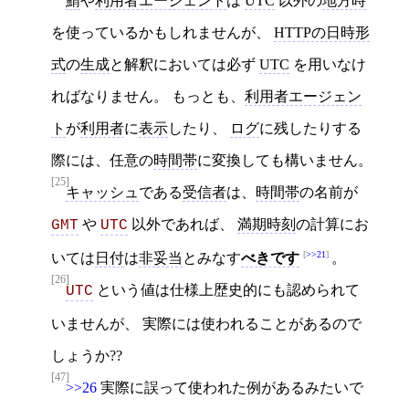
鯖
や
利用者エージェント
は
UTC
以外の
地方時
を使っているかもしれませんが、
HTTPの日時形
式
の
生成
と解釈においては必ず
UTC
を用いなけ
ればなりません。 もっとも、
利用者エージェン
ト
が
利用者
に
表示
したり、
ログ
に残したりする
際には、任意の
時間帯
に変換しても構いません。
[25]
キャッシュ
である
受信者
は、
時間帯
の名前が
や
以外であれば、
満期時刻
の計算にお
GMT
UTC
>>21
いては
日付
は
非妥当
とみなす
べきです
。
[26]
という値は仕様上歴史的にも認められて
UTC
いませんが、 実際には使われることがあるので
しょうか??
[47]
>>26
実際に誤って使われた例があるみたいで