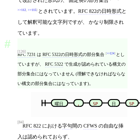
て改訂された形式の、 固定長の部分集合
>>112
,
>>115
とされています。
RFC 822の日時形式
と
して解釈可能な文字列ですが、 かなり制限され
ています。
[126]
RFC 7231
は
RFC 5322の日時形式
の部分集合
>>124
とし
ていますが、
RFC 5322
で生成が認められている構文の
部分集合にはなっていません (理解できなければならな
い構文の部分集合にはなっています)。
曜日
,
SP
日
SP
[84]
RFC 822
における
字句
間の
CFWS
の自由な挿
入は認められておらず、