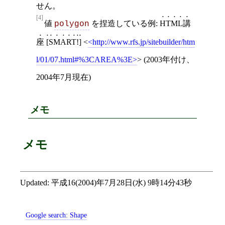
せん。
[4]
値
を捏造している例:
HTML講
polygon
座 [SMART!]
<
http://www.rfs.jp/sitebuilder/htm
l/01/07.html#%3CAREA%3E
>
(2003年付け、
2004年7月現在)
メモ
メモ
Updated:
平成16(2004)年7月28日(水) 9時14分43秒
Google search:
Shape