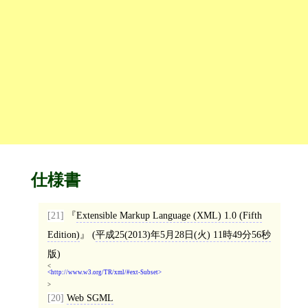
仕様書
[21]
Extensible Markup Language (XML) 1.0 (Fifth
Edition)
(
平成25(2013)年5月28日(火) 11時49分56秒
版)
<
http://www.w3.org/TR/xml/#ext-Subset
>
[20]
Web SGML