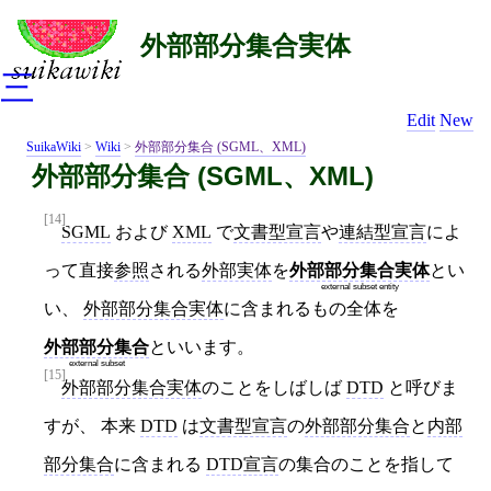
外部部分集合実体
三
Edit
New
SuikaWiki
>
Wiki
>
外部部分集合 (SGML、XML)
外部部分集合 (SGML、XML)
[14]
SGML
および
XML
で
文書型宣言
や
連結型宣言
によ
って直接
参照
される
外部実体
を
外部部分集合実体
とい
external subset entity
い、
外部部分集合実体
に含まれるもの全体を
外部部分集合
といいます。
external subset
[15]
外部部分集合実体
のことをしばしば
DTD
と呼びま
すが、 本来
DTD
は
文書型宣言
の
外部部分集合
と
内部
部分集合
に含まれる
DTD宣言
の集合のことを指して