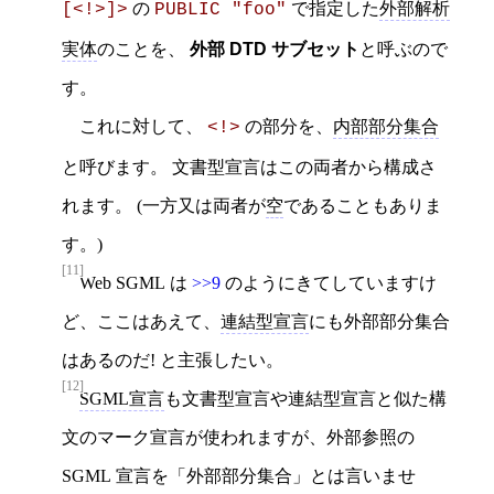
の
で指定した
外部解析
[<!>]>
PUBLIC "foo"
実体
のことを、
外部 DTD サブセット
と呼ぶので
す。
これに対して、
の部分を、
内部部分集合
<!>
と呼びます。 文書型宣言はこの両者から構成さ
れます。 (一方又は両者が
空
であることもありま
す。)
[11]
Web SGML は
>>9
のようにきてしていますけ
ど、ここはあえて、
連結型宣言
にも外部部分集合
はあるのだ! と主張したい。
[12]
SGML宣言
も文書型宣言や連結型宣言と似た構
文のマーク宣言が使われますが、外部参照の
SGML 宣言を「外部部分集合」とは言いませ