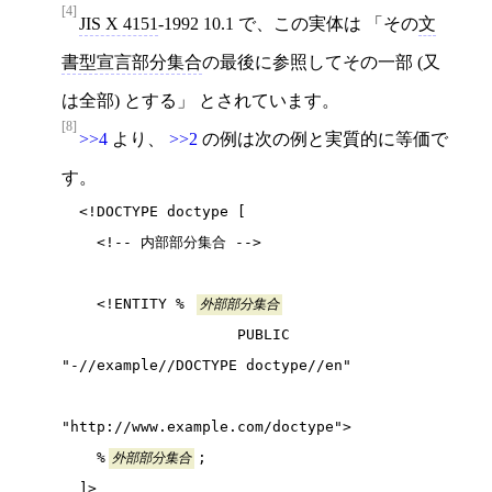
[4]
JIS X 4151
‐1992 10.1 で、この実体は
その
文
書型宣言部分集合
の最後に参照してその一部 (又
は全部) とする
とされています。
[8]
>>4
より、
>>2
の例は次の例と実質的に等価で
す。
  <!DOCTYPE doctype [

    <!-- 内部部分集合 -->

    <!ENTITY % 
外部部分集合
                    PUBLIC 
"-//example//DOCTYPE doctype//en"

"http://www.example.com/doctype">

    %
;

外部部分集合
  ]>