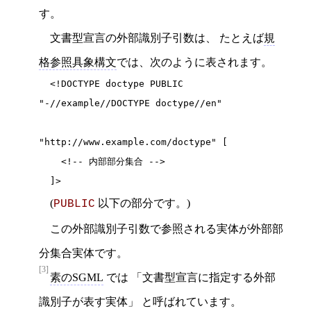
す。
文書型宣言の外部識別子引数は、 たとえば
規
格参照具象構文
では、次のように表されます。
  <!DOCTYPE doctype PUBLIC 
"-//example//DOCTYPE doctype//en"

"http://www.example.com/doctype" [

    <!-- 内部部分集合 -->

  ]>
(
以下の部分です。)
PUBLIC
この外部識別子引数で参照される実体が外部部
分集合実体です。
[3]
素のSGML
では
文書型宣言に指定する外部
識別子が表す実体
と呼ばれています。