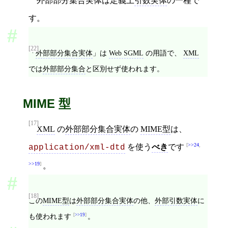
外部部分集合実体は定義上
引数実体
の一種で
す。
[22]
「
外部部分集合実体
」は
Web SGML
の用語で、
XML
では
外部部分集合
と区別せず使われます。
MIME 型
[17]
XML
の
外部部分集合実体
の
MIME型
は、
>>24
,
を使う
べき
です
application/xml-dtd
>>19
。
[18]
この
MIME型
は
外部部分集合実体
の他、
外部引数実体
に
も使われます
>>19
。