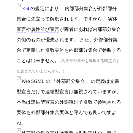
[5]
>>4
の規定により、 内部部分集合が外部部分
集合に先立って解釈されます。ですから、
実体
宣言
や
属性並び宣言
が両者にあれば内部部分集合
の側のものが優先されます。 また、外部部分集
合で定義した
引数実体
を内部部分集合で参照する
ことは出来ません。
(内部部分集合を解釈する時点でま
だ読まれていませんから。)
[6]
Web SGML の
外部部分集合
の定義は文書
型宣言だけで
連結型宣言
は無視されていますが、
本当は連結型宣言の外部識別子引数で参照される
実体も外部部分集合実体と呼んでも良いですよ
ね。
[7]