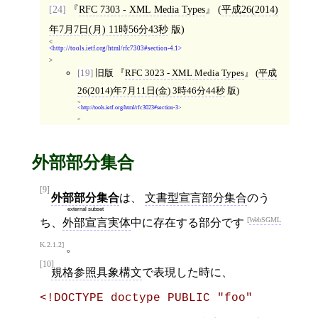
[24]
RFC 7303 - XML Media Types
(
平成26(2014)
年7月7日(月) 11時56分43秒
版)
<
http://tools.ietf.org/html/rfc7303#section-4.1
>
[19]
旧版
RFC 3023 - XML Media Types
(
平成
26(2014)年7月11日(金) 3時46分44秒
版)
<
http://tools.ietf.org/html/rfc3023#section-3
>
外部部分集合
[9]
外部部分集合
は、
文書型宣言部分集合
のう
external subset
WebSGML
ち、
外部宣言実体
中に存在する部分です
K.2.1.2
。
[10]
規格参照具象構文
で表現した時に、
<!DOCTYPE doctype PUBLIC "foo" 