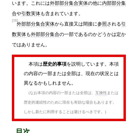
います。これには
外部部分集合実体
の他に
内部部分集
合
や
引数実体
も含まれています。
[16]
外部部分集合実体
から直接又は間接に
参照
される
引
数実体
も
外部部分集合
の一部であるのかどうかは定か
ではありません。
本項は
歴史的事項
を説明しています。本項
の内容の一部または全部は、現在の状況とは
異なるかもしれません。
(なお本項の内容の一部または全部は、
互換性
または
歴史的連続性のために現在も有効な場合もあります。
しかし新たに利用することは避けるべきです。)
目次