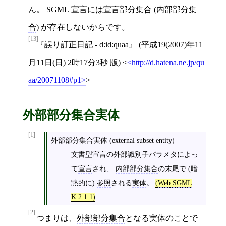
ん。 SGML 宣言には
宣言部分集合
(
内部部分集
合
) が存在しないからです。
[13]
誤り訂正日記 - d:id:quaa
(
平成19(2007)年11
月11日(日) 2時17分3秒
版)
<
http://d.hatena.ne.jp/qu
aa/20071108#p1
>
外部部分集合実体
[1]
外部部分集合実体 (external subset entity)
文書型宣言
の
外部識別子
パラメタ
によっ
て
宣言
され、
内部部分集合
の末尾で (暗
黙的に)
参照
される
実体
。
(
Web SGML
K.2.1.1)
[2]
つまりは、
外部部分集合
となる実体のことで