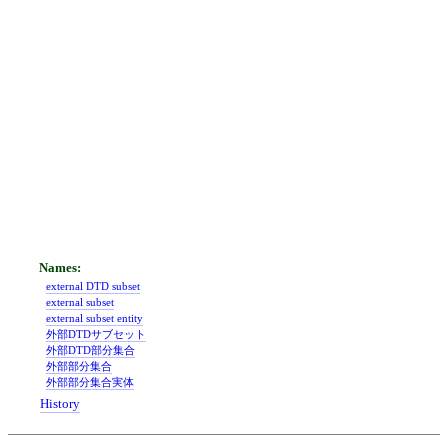
external DTD subset
external subset
external subset entity
外部DTDサブセット
外部DTD部分集合
外部部分集合
外部部分集合実体
History